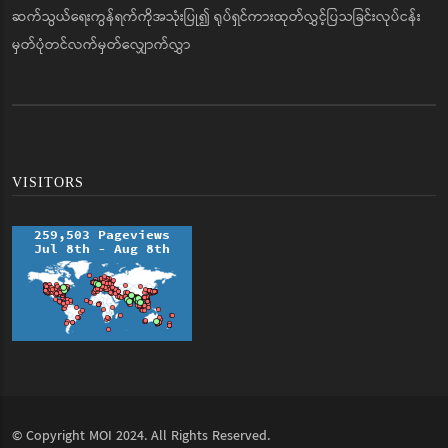
ဆက်သွယ်ရေးကွန်ရက်ကိုအသုံးပြု၍ ရုပ်ရှင်ကားထုတ်လွှင့်ပြသခြင်းလုပ်ငန်း
မှတ်ပုံတင်လက်မှတ်လျှောက်လွှာ
VISITORS
© Copyright
MOI
2024. All Rights Reserved.