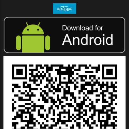
အကြံပြုစာ