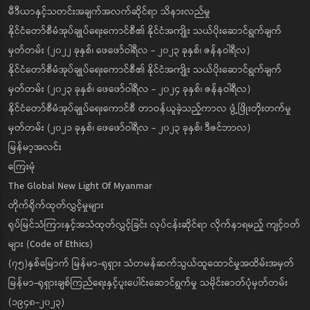
မီဒီယာနှင့်သတင်းအချက်အလက်ဆိုင်ရာ သိနားလည်မှု
နိုင်ငံတော်စီမံအုပ်ချုပ်ရေးကောင်စီ၏ နိုင်ငံအကျိုး သယ်ပိုးဆောင်ရွက်ချက်
မှတ်တမ်း (၂၀၂၂ ခုနှစ်၊ ဖေဖော်ဝါရီလ - ၂၀၂၃ ခုနှစ်၊ ဇန်နဝါရီလ)
နိုင်ငံတော်စီမံအုပ်ချုပ်ရေးကောင်စီ၏ နိုင်ငံအကျိုး သယ်ပိုးဆောင်ရွက်ချက်
မှတ်တမ်း (၂၀၂၃ ခုနှစ်၊ ဖေဖော်ဝါရီလ - ၂၀၂၄ ခုနှစ်၊ ဇန်နဝါရီလ)
နိုင်ငံတော်စီမံအုပ်ချုပ်ရေးကောင်စီ တာဝန်ယူခဲ့သည့်ကာလ ဖွံ့ဖြိုးတိုးတက်မှု
မှတ်တမ်း (၂၀၂၁ ခုနှစ်၊ ဖေဖော်ဝါရီလ - ၂၀၂၃ ခုနှစ်၊ ဒီဇင်ဘာလ)
မြန်မာ့အလင်း
ကြေးမုံ
The Global New Light Of Myanmar
တိုက်ရိုက်ထုတ်လွှင့်မှုများ
ရုပ်မြင်သံကြားနှင့်အသံထုတ်လွှင့်ခြင်း လုပ်ငန်းဆိုင်ရာ လိုက်နာရမည့် ကျင့်ဝတ်
များ (Code of Ethics)
(၇၅)နှစ်မြောက် မြန်မာ-ရုရှား သံတမန်ဆက်သွယ်ထူထောင်မှုအထိမ်းအမှတ်
မြန်မာ-ရုရှားချစ်ကြည်ရေးနှင့်ပူးပေါင်းဆောင်ရွက်မှု သမိုင်းဓာတ်ပုံမှတ်တမ်း
(၁၉၄၈-၂၀၂၃)