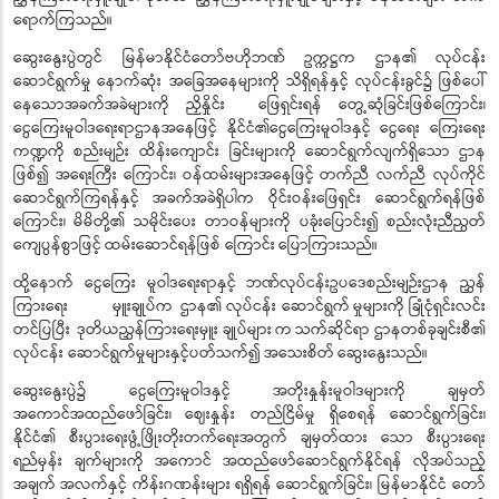
ရောက်ကြသည်။
ဆွေးနွေးပွဲတွင်
မြန်မာနိုင်ငံတော်ဗဟိုဘဏ်
ဥက္ကဋ္ဌက
ဌာန၏
လုပ်ငန်း
ဆောင်ရွက်မှု
နောက်ဆုံး အခြေအနေများကို သိရှိရန်နှင့်
လုပ်ငန်းခွင်၌
ဖြစ်ပေါ်
နေသောအခက်အခဲများကို
ညှိနှိုင်း
ဖြေရှင်းရန်
တွေ့ဆုံခြင်းဖြစ်ကြောင်း၊
ငွေကြေးမူဝါဒရေးရာဌာနအနေဖြင့်
နိုင်ငံ၏ငွေကြေးမူဝါဒနှင့်
ငွေရေး
ကြေးရေး
ကဏ္ဍကို
စည်းမျဉ်း ထိန်းကျောင်း ခြင်းများကို
ဆောင်ရွက်လျက်ရှိသော
ဌာန
ဖြစ်၍
အရေးကြီး
ကြောင်း၊
ဝန်ထမ်းများအနေဖြင့်
တက်ညီ လက်ညီ လုပ်ကိုင်
ဆောင်ရွက်ကြရန်နှင့်
အခက်အခဲရှိပါက
ဝိုင်းဝန်းဖြေရှင်း ဆောင်ရွက်ရန်ဖြစ်
ကြောင်း၊
မိမိတို့၏
သမိုင်းပေး တာဝန်များကို
ပခုံးပြောင်း၍
စည်းလုံးညီညွတ်
ကျေပွန်စွာဖြင့်
ထမ်းဆောင်ရန်ဖြစ် ကြောင်း
ပြောကြားသည်။
ထို့နောက်
ငွေကြေး
မူဝါဒရေးရာနှင့်
ဘဏ်လုပ်ငန်းဥပဒေစည်းမျဉ်းဌာန
ညွှန်
ကြားရေး
မှူးချုပ်က
ဌာန၏
လုပ်ငန်း ဆောင်ရွက်
မှုများကို
ခြုံငုံရှင်းလင်း
တင်ပြပြီး
ဒုတိယညွှန်ကြားရေးမှူး
ချုပ်များ
က
သက်ဆိုင်ရာ ဌာနတစ်ခုချင်းစီ၏
လုပ်ငန်း ဆောင်ရွက်မှုများနှင့်ပတ်သက်၍
အသေးစိတ်
ဆွေးနွေးသည်။
ဆွေးနွေးပွဲ၌
ငွေကြေးမူဝါဒနှင့်
အတိုးနှုန်းမူဝါဒများကို
ချမှတ်
အကောင်အထည်ဖော်ခြင်း၊
ဈေးနှုန်း တည်ငြိမ်မှု ရှိစေရန်
ဆောင်ရွက်ခြင်း၊
နိုင်ငံ၏
စီးပွားရေးဖွံ့ဖြိုးတိုးတက်ရေးအတွက်
ချမှတ်ထား
သော
စီးပွားရေး
ရည်မှန်း ချက်များကို
အကောင် အထည်ဖော်ဆောင်ရွက်နိုင်ရန်
လိုအပ်သည့်
အချက်
အလက်နှင့်
ကိန်းဂဏန်းများ
ရရှိရန်
ဆောင်ရွက်ခြင်း၊
မြန်မာနိုင်ငံ တော်