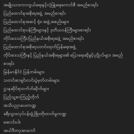
အမျိုးသားကာကွယ်ရေးနှင့်လုံခြုံရေးကောင်စီ အမည်စာရင်း
ပြည်ထောင်စုအစိုးရအဖွဲ့ အမည်စာရင်း
ပြည်ထောင်စုအဆင့် ရုံး၊ အဖွဲ့အစည်းများ
ပြည်ထောင်စုဝန်ကြီးများနှင့် ဒုတိယဝန်ကြီးများစာရင်း
တိုင်းဒေသကြီး/ပြည်နယ်အစိုးရအဖွဲ့ အမည်စာရင်း
ပြည်ထောင်စုအစိုးရသတင်းထုတ်ပြန်ရေးအဖွဲ့
တိုင်းဒေသကြီးနှင့် ပြည်နယ်အစိုးရများ၏ ပြောရေးဆိုခွင့်ပုဂ္ဂိုလ်များ အမည်
စာရင်း
မြန်မာနိုင်ငံ ပြန်တမ်းများ
သတင်းစာရှင်းလင်းပွဲမှတ်တမ်းများ
ဌာနဆိုင်ရာဝက်ဘ်ဆိုက်များ
ပြည်သူ့စာကြည့်တိုက်
အသိပညာပေးကဏ္ဍ
ခရီးသွားလုပ်ငန်းဖွံ့ဖြိုးတိုးတက်မှုကဏ္ဍ
ဆောင်းပါး
အယ်ဒီတာ့အာဘော်