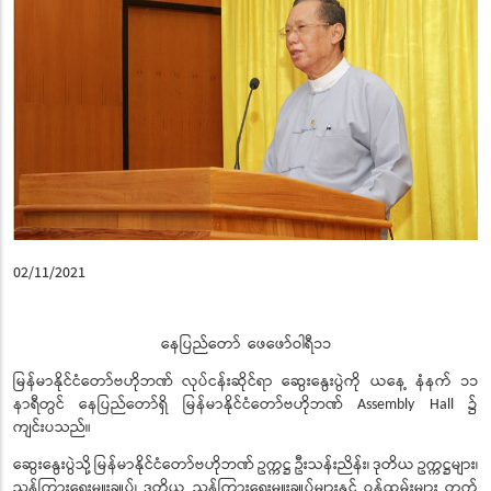
02/11/2021
နေပြည်တော်
ဖေဖော်ဝါရီ၁၁
မြန်မာနိုင်ငံတော်ဗဟိုဘဏ်
လုပ်ငန်းဆိုင်ရာ
ဆွေးနွေးပွဲကို
ယနေ့
နံနက်
၁၁
နာရီတွင်
နေပြည်တော်ရှိ
မြန်မာနိုင်ငံတော်ဗဟိုဘဏ်
၌
Assembly Hall
ကျင်းပသည်။
ဆွေးနွေးပွဲသို့
မြန်မာနိုင်ငံတော်ဗဟိုဘဏ်
ဥက္ကဋ္ဌ
ဦးသန်းညိန်း၊
ဒုတိယ
ဥက္ကဋ္ဌများ၊
ညွှန်ကြားရေးမှူးချုပ်၊
ဒုတိယ ညွှန်ကြားရေးမှူးချုပ်များနှင့်
ဝန်ထမ်းများ
တက်