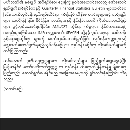
ဗဟိုဘဏ်၏
နှစ်ချုပ်
အစီရင်ခံစာ၊
ငွေကြေးမူဝါဒအကောင်အထည်
ဖော်ဆောင်
ရွက်ချက်အစီရင်ခံစာနှင့်
များထုတ်ဝေ
Quarterly Financial Statistics Bulletin
ခြင်း၊
ဘဏ်လုပ်ငန်းစည်းမျဉ်းဆိုင်ရာ
ကြီးကြပ်
ထိန်းကျောင်းမှုများနှင့်
စည်းမျဉ်း
များ ထုတ်ပြန်ခြင်း၊
နိုင်ငံခြား
ဘဏ်များနှင့်
နိုင်ငံခြားဘဏ်
ကိုယ်စားလှယ်ရုံးခွဲ
များ
ဖွင့်လှစ်ဆောင်ရွက်ခြင်း၊
ဆိုင်ရာ
ကိစ္စများ၊
နိုင်ငံတကာအဖွဲ့
AML/CFT
အစည်းများဖြစ်သော
၊
ကမ္ဘာ့ဘဏ်၊
တို့နှင့်
မူဝါဒရေးရာ၊
သင်တန်း
IMF
SEACEN
နှင့်ချေးငွေဆိုင်ရာ
များကို
ဆက်သွယ်ဆောင်ရွက်ခြင်း
လုပ်ငန်းကဏ္ဍများနှင့်
ရှေ့ဆက်ဆောင်ရွက်ရမည့်လုပ်ငန်းစဉ်များ၊
လုပ်ငန်း ဆိုင်ရာ
လိုအပ်ချက်များကို
တင်ပြကြသည်။
ယင်းနောက်
ဒုတိယဥက္ကဋ္ဌများက
လိုအပ်သည်များ
ဖြည့်စွက်ဆွေးနွေးခဲ့ပြီး
မြန်မာနိုင်ငံ
တော်ဗဟိုဘဏ်ဥက္ကဋ္ဌ
က
လုပ်ငန်း ထိရောက်မြန်ဆန်မှု
ရှိစေရေး
ဖြည့်ဆည်း
ဆောင်ရွက်ပေးနိုင်မည့်
အခြေအနေများကို
ရှင်းလင်းခဲ့ကြောင်း
သိရ
သည်။
သတင်းစဉ်
(
)