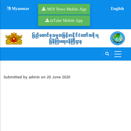
Skip
Myanmar
English
to
MOI News Mobile App
main
mTube Mobile App
content
Submitted by
admin
on 20 June 2020