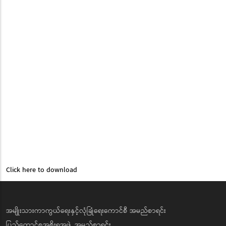
Click here to download
အမျိုးသားကာကွယ်ရေးနှင့်လုံခြုံရေးကောင်စီ အမည်စာရင်း
ပြည်ထောင်စုအစိုးရအဖွဲ့ အမည်စာရင်း