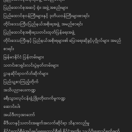
ပြည်ထောင်စုအဆင့် ရုံး၊ အဖွဲ့အစည်းများ
ပြည်ထောင်စုဝန်ကြီးများနှင့် ဒုတိယဝန်ကြီးများစာရင်း
တိုင်းဒေသကြီး/ပြည်နယ်အစိုးရအဖွဲ့ အမည်စာရင်း
ပြည်ထောင်စုအစိုးရသတင်းထုတ်ပြန်ရေးအဖွဲ့
တိုင်းဒေသကြီးနှင့် ပြည်နယ်အစိုးရများ၏ ပြောရေးဆိုခွင့်ပုဂ္ဂိုလ်များ အမည်
စာရင်း
မြန်မာနိုင်ငံ ပြန်တမ်းများ
သတင်းစာရှင်းလင်းပွဲမှတ်တမ်းများ
ဌာနဆိုင်ရာဝက်ဘ်ဆိုက်များ
ပြည်သူ့စာကြည့်တိုက်
အသိပညာပေးကဏ္ဍ
ခရီးသွားလုပ်ငန်းဖွံ့ဖြိုးတိုးတက်မှုကဏ္ဍ
ဆောင်းပါး
အယ်ဒီတာ့အာဘော်
မီဒီယာနှင့်သတင်းအချက်အလက်ဆိုင်ရာ သိနားလည်မှု
နိုင်ငံတော်စီမံအုပ်ချုပ်ရေးကောင်စီ၏ နိုင်ငံအကျိုး သယ်ပိုးဆောင်ရွက်ချက်