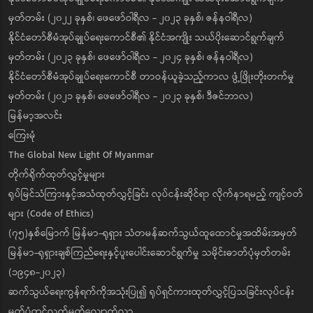
မှတ်တမ်း (၂၀၂၂ ခုနှစ်၊ ဖေဖော်ဝါရီလ - ၂၀၂၃ ခုနှစ်၊ ဇန်နဝါရီလ)
နိုင်ငံတော်စီမံအုပ်ချုပ်ရေးကောင်စီ၏ နိုင်ငံအကျိုး သယ်ပိုးဆောင်ရွက်ချက်
မှတ်တမ်း (၂၀၂၃ ခုနှစ်၊ ဖေဖော်ဝါရီလ - ၂၀၂၄ ခုနှစ်၊ ဇန်နဝါရီလ)
နိုင်ငံတော်စီမံအုပ်ချုပ်ရေးကောင်စီ တာဝန်ယူခဲ့သည့်ကာလ ဖွံ့ဖြိုးတိုးတက်မှု
မှတ်တမ်း (၂၀၂၁ ခုနှစ်၊ ဖေဖော်ဝါရီလ - ၂၀၂၃ ခုနှစ်၊ ဒီဇင်ဘာလ)
မြန်မာ့အလင်း
ကြေးမုံ
The Global New Light Of Myanmar
တိုက်ရိုက်ထုတ်လွှင့်မှုများ
ရုပ်မြင်သံကြားနှင့်အသံထုတ်လွှင့်ခြင်း လုပ်ငန်းဆိုင်ရာ လိုက်နာရမည့် ကျင့်ဝတ်
များ (Code of Ethics)
(၇၅)နှစ်မြောက် မြန်မာ-ရုရှား သံတမန်ဆက်သွယ်ထူထောင်မှုအထိမ်းအမှတ်
မြန်မာ-ရုရှားချစ်ကြည်ရေးနှင့်ပူးပေါင်းဆောင်ရွက်မှု သမိုင်းဓာတ်ပုံမှတ်တမ်း
(၁၉၄၈-၂၀၂၃)
ဆက်သွယ်ရေးကွန်ရက်ကိုအသုံးပြု၍ ရုပ်ရှင်ကားထုတ်လွှင့်ပြသခြင်းလုပ်ငန်း
မှတ်ပုံတင်လက်မှတ်လျှောက်လွှာ