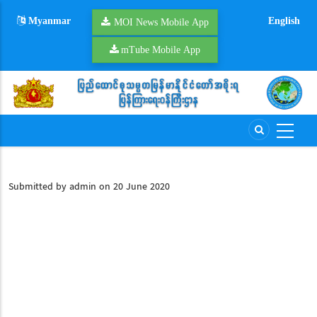
Skip
Myanmar
English
to
MOI News Mobile App
main
mTube Mobile App
content
Submitted by
admin
on 20 June 2020