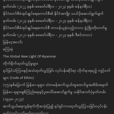
မှတ်တမ်း (၂၀၂၂ ခုနှစ်၊ ဖေဖော်ဝါရီလ - ၂၀၂၃ ခုနှစ်၊ ဇန်နဝါရီလ)
နိုင်ငံတော်စီမံအုပ်ချုပ်ရေးကောင်စီ၏ နိုင်ငံအကျိုး သယ်ပိုးဆောင်ရွက်ချက်
မှတ်တမ်း (၂၀၂၃ ခုနှစ်၊ ဖေဖော်ဝါရီလ - ၂၀၂၄ ခုနှစ်၊ ဇန်နဝါရီလ)
နိုင်ငံတော်စီမံအုပ်ချုပ်ရေးကောင်စီ တာဝန်ယူခဲ့သည့်ကာလ ဖွံ့ဖြိုးတိုးတက်မှု
မှတ်တမ်း (၂၀၂၁ ခုနှစ်၊ ဖေဖော်ဝါရီလ - ၂၀၂၃ ခုနှစ်၊ ဒီဇင်ဘာလ)
မြန်မာ့အလင်း
ကြေးမုံ
The Global New Light Of Myanmar
တိုက်ရိုက်ထုတ်လွှင့်မှုများ
ရုပ်မြင်သံကြားနှင့်အသံထုတ်လွှင့်ခြင်း လုပ်ငန်းဆိုင်ရာ လိုက်နာရမည့် ကျင့်ဝတ်
များ (Code of Ethics)
(၇၅)နှစ်မြောက် မြန်မာ-ရုရှား သံတမန်ဆက်သွယ်ထူထောင်မှုအထိမ်းအမှတ်
မြန်မာ-ရုရှားချစ်ကြည်ရေးနှင့်ပူးပေါင်းဆောင်ရွက်မှု သမိုင်းဓာတ်ပုံမှတ်တမ်း
(၁၉၄၈-၂၀၂၃)
ဆက်သွယ်ရေးကွန်ရက်ကိုအသုံးပြု၍ ရုပ်ရှင်ကားထုတ်လွှင့်ပြသခြင်းလုပ်ငန်း
မှတ်ပုံတင်လက်မှတ်လျှောက်လွှာ