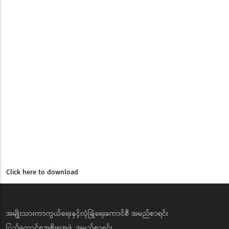
Click here to download
အမျိုးသားကာကွယ်ရေးနှင့်လုံခြုံရေးကောင်စီ အမည်စာရင်း
ပြည်ထောင်စုအစိုးရအဖွဲ့ အမည်စာရင်း