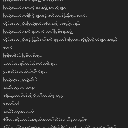
ပြည်ထောင်စုအဆင့် ရုံး၊ အဖွဲ့အစည်းများ
ပြည်ထောင်စုဝန်ကြီးများနှင့် ဒုတိယဝန်ကြီးများစာရင်း
တိုင်းဒေသကြီး/ပြည်နယ်အစိုးရအဖွဲ့ အမည်စာရင်း
ပြည်ထောင်စုအစိုးရသတင်းထုတ်ပြန်ရေးအဖွဲ့
တိုင်းဒေသကြီးနှင့် ပြည်နယ်အစိုးရများ၏ ပြောရေးဆိုခွင့်ပုဂ္ဂိုလ်များ အမည်
စာရင်း
မြန်မာနိုင်ငံ ပြန်တမ်းများ
သတင်းစာရှင်းလင်းပွဲမှတ်တမ်းများ
ဌာနဆိုင်ရာဝက်ဘ်ဆိုက်များ
ပြည်သူ့စာကြည့်တိုက်
အသိပညာပေးကဏ္ဍ
ခရီးသွားလုပ်ငန်းဖွံ့ဖြိုးတိုးတက်မှုကဏ္ဍ
ဆောင်းပါး
အယ်ဒီတာ့အာဘော်
မီဒီယာနှင့်သတင်းအချက်အလက်ဆိုင်ရာ သိနားလည်မှု
နိုင်ငံတော်စီမံအုပ်ချုပ်ရေးကောင်စီ၏ နိုင်ငံအကျိုး သယ်ပိုးဆောင်ရွက်ချက်