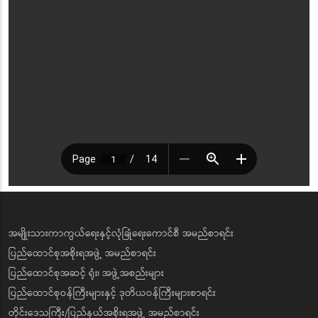
အမျိုးသားကာကွယ်ရေးနှင့်လုံခြုံရေးကောင်စီ အမည်စာရင်း
ပြည်ထောင်စုအစိုးရအဖွဲ့ အမည်စာရင်း
ပြည်ထောင်စုအဆင့် ရုံး၊ အဖွဲ့အစည်းများ
ပြည်ထောင်စုဝန်ကြီးများနှင့် ဒုတိယဝန်ကြီးများစာရင်း
တိုင်းဒေသကြီး/ပြည်နယ်အစိုးရအဖွဲ့ အမည်စာရင်း