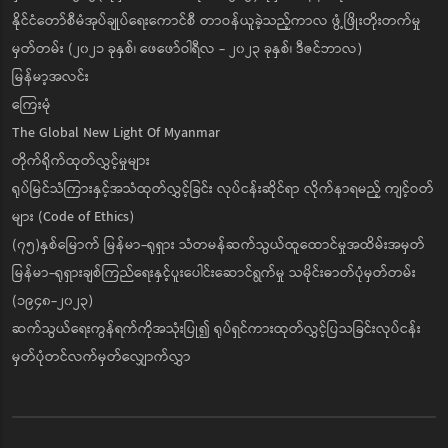
နိုင်ငံတော်စီမံအုပ်ချုပ်ရေးကောင်စီ တာဝန်ယူခဲ့သည့်ကာလ ဖွံ့ဖြိုးတိုးတက်မှု
မှတ်တမ်း (၂၀၂၁ ခုနှစ်၊ ဖေဖော်ဝါရီလ - ၂၀၂၃ ခုနှစ်၊ ဒီဇင်ဘာလ)
မြန်မာ့အလင်း
ကြေးမုံ
The Global New Light Of Myanmar
တိုက်ရိုက်ထုတ်လွှင့်မှုများ
ရုပ်မြင်သံကြားနှင့်အသံထုတ်လွှင့်ခြင်း လုပ်ငန်းဆိုင်ရာ လိုက်နာရမည့် ကျင့်ဝတ်
များ (Code of Ethics)
(၇၅)နှစ်မြောက် မြန်မာ-ရုရှား သံတမန်ဆက်သွယ်ထူထောင်မှုအထိမ်းအမှတ်
မြန်မာ-ရုရှားချစ်ကြည်ရေးနှင့်ပူးပေါင်းဆောင်ရွက်မှု သမိုင်းဓာတ်ပုံမှတ်တမ်း
(၁၉၄၈-၂၀၂၃)
ဆက်သွယ်ရေးကွန်ရက်ကိုအသုံးပြု၍ ရုပ်ရှင်ကားထုတ်လွှင့်ပြသခြင်းလုပ်ငန်း
မှတ်ပုံတင်လက်မှတ်လျှောက်လွှာ