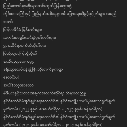
ပြည်ထောင်စုအစိုးရသတင်းထုတ်ပြန်ရေးအဖွဲ့
တိုင်းဒေသကြီးနှင့် ပြည်နယ်အစိုးရများ၏ ပြောရေးဆိုခွင့်ပုဂ္ဂိုလ်များ အမည်
စာရင်း
မြန်မာနိုင်ငံ ပြန်တမ်းများ
သတင်းစာရှင်းလင်းပွဲမှတ်တမ်းများ
ဌာနဆိုင်ရာဝက်ဘ်ဆိုက်များ
ပြည်သူ့စာကြည့်တိုက်
အသိပညာပေးကဏ္ဍ
ခရီးသွားလုပ်ငန်းဖွံ့ဖြိုးတိုးတက်မှုကဏ္ဍ
ဆောင်းပါး
အယ်ဒီတာ့အာဘော်
မီဒီယာနှင့်သတင်းအချက်အလက်ဆိုင်ရာ သိနားလည်မှု
နိုင်ငံတော်စီမံအုပ်ချုပ်ရေးကောင်စီ၏ နိုင်ငံအကျိုး သယ်ပိုးဆောင်ရွက်ချက်
မှတ်တမ်း (၂၀၂၂ ခုနှစ်၊ ဖေဖော်ဝါရီလ - ၂၀၂၃ ခုနှစ်၊ ဇန်နဝါရီလ)
နိုင်ငံတော်စီမံအုပ်ချုပ်ရေးကောင်စီ၏ နိုင်ငံအကျိုး သယ်ပိုးဆောင်ရွက်ချက်
မှတ်တမ်း (၂၀၂၃ ခုနှစ်၊ ဖေဖော်ဝါရီလ - ၂၀၂၄ ခုနှစ်၊ ဇန်နဝါရီလ)