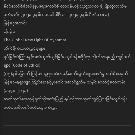
နိုင်ငံတော်စီမံအုပ်ချုပ်ရေးကောင်စီ တာဝန်ယူခဲ့သည့်ကာလ ဖွံ့ဖြိုးတိုးတက်မှု
မှတ်တမ်း (၂၀၂၁ ခုနှစ်၊ ဖေဖော်ဝါရီလ - ၂၀၂၃ ခုနှစ်၊ ဒီဇင်ဘာလ)
မြန်မာ့အလင်း
ကြေးမုံ
The Global New Light Of Myanmar
တိုက်ရိုက်ထုတ်လွှင့်မှုများ
ရုပ်မြင်သံကြားနှင့်အသံထုတ်လွှင့်ခြင်း လုပ်ငန်းဆိုင်ရာ လိုက်နာရမည့် ကျင့်ဝတ်
များ (Code of Ethics)
(၇၅)နှစ်မြောက် မြန်မာ-ရုရှား သံတမန်ဆက်သွယ်ထူထောင်မှုအထိမ်းအမှတ်
မြန်မာ-ရုရှားချစ်ကြည်ရေးနှင့်ပူးပေါင်းဆောင်ရွက်မှု သမိုင်းဓာတ်ပုံမှတ်တမ်း
(၁၉၄၈-၂၀၂၃)
ဆက်သွယ်ရေးကွန်ရက်ကိုအသုံးပြု၍ ရုပ်ရှင်ကားထုတ်လွှင့်ပြသခြင်းလုပ်ငန်း
မှတ်ပုံတင်လက်မှတ်လျှောက်လွှာ