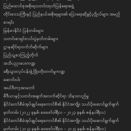
ပြည်ထောင်စုအစိုးရသတင်းထုတ်ပြန်ရေးအဖွဲ့
တိုင်းဒေသကြီးနှင့် ပြည်နယ်အစိုးရများ၏ ပြောရေးဆိုခွင့်ပုဂ္ဂိုလ်များ အမည်
စာရင်း
မြန်မာနိုင်ငံ ပြန်တမ်းများ
သတင်းစာရှင်းလင်းပွဲမှတ်တမ်းများ
ဌာနဆိုင်ရာဝက်ဘ်ဆိုက်များ
ပြည်သူ့စာကြည့်တိုက်
အသိပညာပေးကဏ္ဍ
ခရီးသွားလုပ်ငန်းဖွံ့ဖြိုးတိုးတက်မှုကဏ္ဍ
ဆောင်းပါး
အယ်ဒီတာ့အာဘော်
မီဒီယာနှင့်သတင်းအချက်အလက်ဆိုင်ရာ သိနားလည်မှု
နိုင်ငံတော်စီမံအုပ်ချုပ်ရေးကောင်စီ၏ နိုင်ငံအကျိုး သယ်ပိုးဆောင်ရွက်ချက်
မှတ်တမ်း (၂၀၂၂ ခုနှစ်၊ ဖေဖော်ဝါရီလ - ၂၀၂၃ ခုနှစ်၊ ဇန်နဝါရီလ)
နိုင်ငံတော်စီမံအုပ်ချုပ်ရေးကောင်စီ၏ နိုင်ငံအကျိုး သယ်ပိုးဆောင်ရွက်ချက်
မှတ်တမ်း (၂၀၂၃ ခုနှစ်၊ ဖေဖော်ဝါရီလ - ၂၀၂၄ ခုနှစ်၊ ဇန်နဝါရီလ)