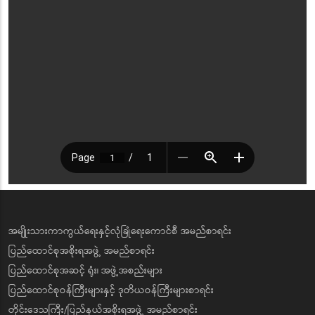
အမျိုးသားကာကွယ်ရေးနှင့်လုံခြုံရေးကောင်စီ အမည်စာရင်း
ပြည်ထောင်စုအစိုးရအဖွဲ့ အမည်စာရင်း
ပြည်ထောင်စုအဆင့် ရုံး၊ အဖွဲ့အစည်းများ
ပြည်ထောင်စုဝန်ကြီးများနှင့် ဒုတိယဝန်ကြီးများစာရင်း
တိုင်းဒေသကြီး/ပြည်နယ်အစိုးရအဖွဲ့ အမည်စာရင်း