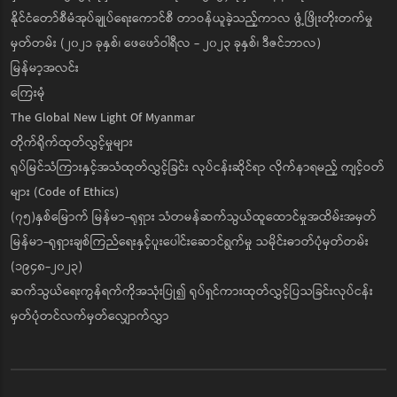
နိုင်ငံတော်စီမံအုပ်ချုပ်ရေးကောင်စီ တာဝန်ယူခဲ့သည့်ကာလ ဖွံ့ဖြိုးတိုးတက်မှု
မှတ်တမ်း (၂၀၂၁ ခုနှစ်၊ ဖေဖော်ဝါရီလ - ၂၀၂၃ ခုနှစ်၊ ဒီဇင်ဘာလ)
မြန်မာ့အလင်း
ကြေးမုံ
The Global New Light Of Myanmar
တိုက်ရိုက်ထုတ်လွှင့်မှုများ
ရုပ်မြင်သံကြားနှင့်အသံထုတ်လွှင့်ခြင်း လုပ်ငန်းဆိုင်ရာ လိုက်နာရမည့် ကျင့်ဝတ်
များ (Code of Ethics)
(၇၅)နှစ်မြောက် မြန်မာ-ရုရှား သံတမန်ဆက်သွယ်ထူထောင်မှုအထိမ်းအမှတ်
မြန်မာ-ရုရှားချစ်ကြည်ရေးနှင့်ပူးပေါင်းဆောင်ရွက်မှု သမိုင်းဓာတ်ပုံမှတ်တမ်း
(၁၉၄၈-၂၀၂၃)
ဆက်သွယ်ရေးကွန်ရက်ကိုအသုံးပြု၍ ရုပ်ရှင်ကားထုတ်လွှင့်ပြသခြင်းလုပ်ငန်း
မှတ်ပုံတင်လက်မှတ်လျှောက်လွှာ