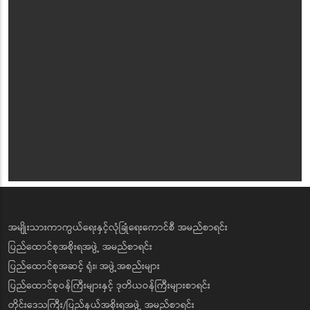
အမျိုးသားကာကွယ်ရေးနှင့်လုံခြုံရေးကောင်စီ အမည်စာရင်း
ပြည်ထောင်စုအစိုးရအဖွဲ့ အမည်စာရင်း
ပြည်ထောင်စုအဆင့် ရုံး၊ အဖွဲ့အစည်းများ
ပြည်ထောင်စုဝန်ကြီးများနှင့် ဒုတိယဝန်ကြီးများစာရင်း
တိုင်းဒေသကြီး/ပြည်နယ်အစိုးရအဖွဲ့ အမည်စာရင်း