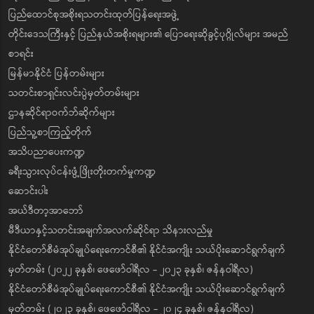
ပြည်ထောင်စုအစိုးရသတင်းထုတ်ပြန်ရေးအဖွဲ့
တိုင်းဒေသကြီးနှင့် ပြည်နယ်အစိုးရများ၏ ပြောရေးဆိုခွင့်ပုဂ္ဂိုလ်များ အမည်
စာရင်း
မြန်မာနိုင်ငံ ပြန်တမ်းများ
သတင်းစာရှင်းလင်းပွဲမှတ်တမ်းများ
ဌာနဆိုင်ရာဝက်ဘ်ဆိုက်များ
ပြည်သူ့စာကြည့်တိုက်
အသိပညာပေးကဏ္ဍ
ခရီးသွားလုပ်ငန်းဖွံ့ဖြိုးတိုးတက်မှုကဏ္ဍ
ဆောင်းပါး
အယ်ဒီတာ့အာဘော်
မီဒီယာနှင့်သတင်းအချက်အလက်ဆိုင်ရာ သိနားလည်မှု
နိုင်ငံတော်စီမံအုပ်ချုပ်ရေးကောင်စီ၏ နိုင်ငံအကျိုး သယ်ပိုးဆောင်ရွက်ချက်
မှတ်တမ်း (၂၀၂၂ ခုနှစ်၊ ဖေဖော်ဝါရီလ - ၂၀၂၃ ခုနှစ်၊ ဇန်နဝါရီလ)
နိုင်ငံတော်စီမံအုပ်ချုပ်ရေးကောင်စီ၏ နိုင်ငံအကျိုး သယ်ပိုးဆောင်ရွက်ချက်
မှတ်တမ်း (၂၀၂၃ ခုနှစ်၊ ဖေဖော်ဝါရီလ - ၂၀၂၄ ခုနှစ်၊ ဇန်နဝါရီလ)