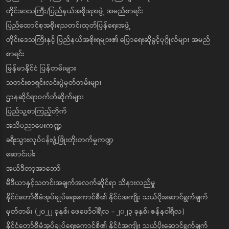
တိုင်းဒေသကြီး/ပြည်နယ်အစိုးရအဖွဲ့ အမည်စာရင်း
ပြည်ထောင်စုအစိုးရသတင်းထုတ်ပြန်ရေးအဖွဲ့
တိုင်းဒေသကြီးနှင့် ပြည်နယ်အစိုးရများ၏ ပြောရေးဆိုခွင့်ပုဂ္ဂိုလ်များ အမည်
စာရင်း
မြန်မာနိုင်ငံ ပြန်တမ်းများ
သတင်းစာရှင်းလင်းပွဲမှတ်တမ်းများ
ဌာနဆိုင်ရာဝက်ဘ်ဆိုက်များ
ပြည်သူ့စာကြည့်တိုက်
အသိပညာပေးကဏ္ဍ
ခရီးသွားလုပ်ငန်းဖွံ့ဖြိုးတိုးတက်မှုကဏ္ဍ
ဆောင်းပါး
အယ်ဒီတာ့အာဘော်
မီဒီယာနှင့်သတင်းအချက်အလက်ဆိုင်ရာ သိနားလည်မှု
နိုင်ငံတော်စီမံအုပ်ချုပ်ရေးကောင်စီ၏ နိုင်ငံအကျိုး သယ်ပိုးဆောင်ရွက်ချက်
မှတ်တမ်း (၂၀၂၂ ခုနှစ်၊ ဖေဖော်ဝါရီလ - ၂၀၂၃ ခုနှစ်၊ ဇန်နဝါရီလ)
နိုင်ငံတော်စီမံအုပ်ချုပ်ရေးကောင်စီ၏ နိုင်ငံအကျိုး သယ်ပိုးဆောင်ရွက်ချက်