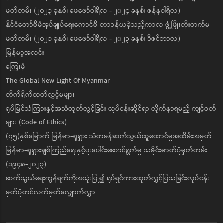
မှတ်တမ်း (၂၀၂၃ ခုနှစ်၊ ဖေဖော်ဝါရီလ - ၂၀၂၄ ခုနှစ်၊ ဇန်နဝါရီလ)
နိုင်ငံတော်စီမံအုပ်ချုပ်ရေးကောင်စီ တာဝန်ယူခဲ့သည့်ကာလ ဖွံ့ဖြိုးတိုးတက်မှု
မှတ်တမ်း (၂၀၂၁ ခုနှစ်၊ ဖေဖော်ဝါရီလ - ၂၀၂၃ ခုနှစ်၊ ဒီဇင်ဘာလ)
မြန်မာ့အလင်း
ကြေးမုံ
The Global New Light Of Myanmar
တိုက်ရိုက်ထုတ်လွှင့်မှုများ
ရုပ်မြင်သံကြားနှင့်အသံထုတ်လွှင့်ခြင်း လုပ်ငန်းဆိုင်ရာ လိုက်နာရမည့် ကျင့်ဝတ်
များ (Code of Ethics)
(၇၅)နှစ်မြောက် မြန်မာ-ရုရှား သံတမန်ဆက်သွယ်ထူထောင်မှုအထိမ်းအမှတ်
မြန်မာ-ရုရှားချစ်ကြည်ရေးနှင့်ပူးပေါင်းဆောင်ရွက်မှု သမိုင်းဓာတ်ပုံမှတ်တမ်း
(၁၉၄၈-၂၀၂၃)
ဆက်သွယ်ရေးကွန်ရက်ကိုအသုံးပြု၍ ရုပ်ရှင်ကားထုတ်လွှင့်ပြသခြင်းလုပ်ငန်း
မှတ်ပုံတင်လက်မှတ်လျှောက်လွှာ