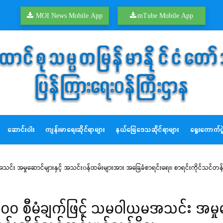
MOI News Mobile App
mTube Mobile App
ဆောင်းပါး
ကျန်းမာရေးဆိုင်ရာများ
နယ်မြေဒေသဆိုင်ရာများ
ရွေးကောက်ပွဲ
း အမှုဆောင်များနှင့် အသင်း၀န်ထမ်းများအား အခြေခံစာရင်းရေး၊ စာရင်းကိုင်သင်တန်းဖွင့
၁၀၀ စီမံချက်ဖြင့် သမဝါယမအသင်း အမှုဆ