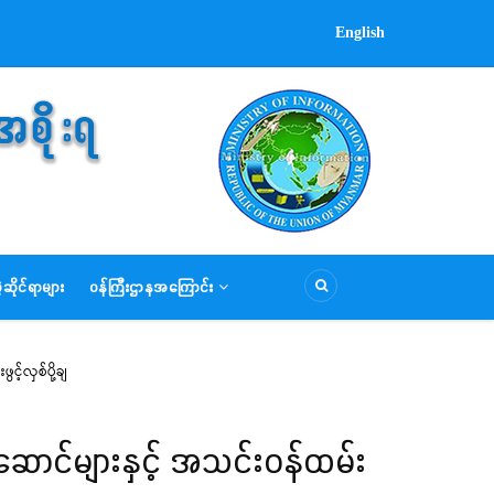
English
ဆိုင်ရာများ
ဝန်ကြီးဌာနအကြောင်း
်လှစ်ပို့ချ
ောင်များနှင့် အသင်း၀န်ထမ်း