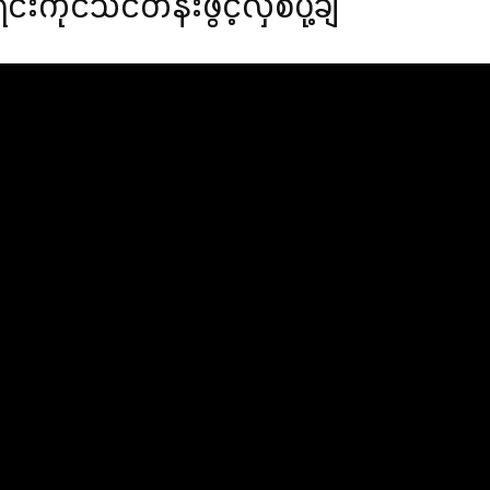
ကိုင်သင်တန်းဖွင့်လှစ်ပို့ချ