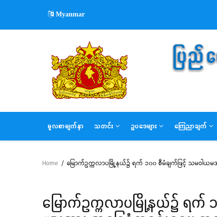
Skip
Myanmar
to
main
content
MAIN
မူလစာမျက်နှာ
သတင်း
ဥပဒေများ
ကြေညာချက်
NAVIGATION
Home
/
မြောက်ဥက္ကလာပမြို့နယ်၌ ရက် ၁၀၀ စီမံချက်ဖြင့် သမဝါယမအသင်
Breadcrumb
မြောက်ဥက္ကလာပမြို့နယ်၌ ရက် 