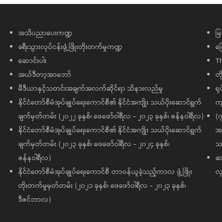
အသိပညာပေးကဏ္ဍ
မြ
ခရီးသွားလုပ်ငန်းဖွံ့ဖြိုးတိုးတက်မှုကဏ္ဍ
ကြ
ဆောင်းပါး
T
အယ်ဒီတာ့အာဘော်
တိ
မီဒီယာနှင့်သတင်းအချက်အလက်ဆိုင်ရာ သိနားလည်မှု
ရု
နိုင်ငံတော်စီမံအုပ်ချုပ်ရေးကောင်စီ၏ နိုင်ငံအကျိုး သယ်ပိုးဆောင်ရွက်
ကျ
ချက်မှတ်တမ်း (၂၀၂၂ ခုနှစ်၊ ဖေဖော်ဝါရီလ - ၂၀၂၃ ခုနှစ်၊ ဇန်နဝါရီလ)
(၇
နိုင်ငံတော်စီမံအုပ်ချုပ်ရေးကောင်စီ၏ နိုင်ငံအကျိုး သယ်ပိုးဆောင်ရွက်
အထ
ချက်မှတ်တမ်း (၂၀၂၃ ခုနှစ်၊ ဖေဖော်ဝါရီလ - ၂၀၂၄ ခုနှစ်၊
သမ
ဇန်နဝါရီလ)
ဆက
နိုင်ငံတော်စီမံအုပ်ချုပ်ရေးကောင်စီ တာဝန်ယူခဲ့သည့်ကာလ ဖွံ့ဖြိုး
လု
တိုးတက်မှုမှတ်တမ်း (၂၀၂၁ ခုနှစ်၊ ဖေဖော်ဝါရီလ - ၂၀၂၃ ခုနှစ်၊
ဒီဇင်ဘာလ)