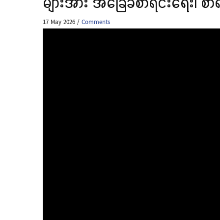
များအား အခြေခံစာရင်းရေး၊ စာရင်း
17 May 2026
/
Comments