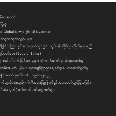
န်မာ့အလင်း
ေးမုံ
he Global New Light Of Myanmar
ုက်ရိုက်ထုတ်လွှင့်မှုများ
ပ်မြင်သံကြားနှင့်အသံထုတ်လွှင့်ခြင်း လုပ်ငန်းဆိုင်ရာ လိုက်နာရမည့်
င့်ဝတ်များ (Code of Ethics)
၅)နှစ်မြောက် မြန်မာ-ရုရှား သံတမန်ဆက်သွယ်ထူထောင်မှု
ိမ်းအမှတ် မြန်မာ-ရုရှားချစ်ကြည်ရေးနှင့်ပူးပေါင်းဆောင်ရွက်မှု
ိုင်းဓာတ်ပုံမှတ်တမ်း (၁၉၄၈-၂၀၂၃)
်သွယ်ရေးကွန်ရက်ကိုအသုံးပြု၍ ရုပ်ရှင်ကားထုတ်လွှင့်ပြသခြင်း
ပ်ငန်း မှတ်ပုံတင်လက်မှတ်လျှောက်လွှာ