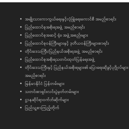
အမျိုးသားကာကွယ်ရေးနှင့်လုံခြုံရေးကောင်စီ အမည်စာရင်း
ပြည်ထောင်စုအစိုးရအဖွဲ့ အမည်စာရင်း
ပြည်ထောင်စုအဆင့် ရုံး၊ အဖွဲ့အစည်းများ
ပြည်ထောင်စုဝန်ကြီးများနှင့် ဒုတိယဝန်ကြီးများစာရင်း
တိုင်းဒေသကြီး/ပြည်နယ်အစိုးရအဖွဲ့ အမည်စာရင်း
ပြည်ထောင်စုအစိုးရသတင်းထုတ်ပြန်ရေးအဖွဲ့
တိုင်းဒေသကြီးနှင့် ပြည်နယ်အစိုးရများ၏ ပြောရေးဆိုခွင့်ပုဂ္ဂိုလ်များ
အမည်စာရင်း
မြန်မာနိုင်ငံ ပြန်တမ်းများ
သတင်းစာရှင်းလင်းပွဲမှတ်တမ်းများ
ဌာနဆိုင်ရာဝက်ဘ်ဆိုက်များ
ပြည်သူ့စာကြည့်တိုက်