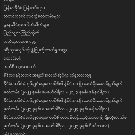
မြန်မာနိုင်ငံ ပြန်တမ်းများ
သတင်းစာရှင်းလင်းပွဲမှတ်တမ်းများ
ဌာနဆိုင်ရာဝက်ဘ်ဆိုက်များ
ပြည်သူ့စာကြည့်တိုက်
အသိပညာပေးကဏ္ဍ
ခရီးသွားလုပ်ငန်းဖွံ့ဖြိုးတိုးတက်မှုကဏ္ဍ
ဆောင်းပါး
အယ်ဒီတာ့အာဘော်
မီဒီယာနှင့်သတင်းအချက်အလက်ဆိုင်ရာ သိနားလည်မှု
နိုင်ငံတော်စီမံအုပ်ချုပ်ရေးကောင်စီ၏ နိုင်ငံအကျိုး သယ်ပိုးဆောင်ရွက်ချက်
မှတ်တမ်း (၂၀၂၂ ခုနှစ်၊ ဖေဖော်ဝါရီလ - ၂၀၂၃ ခုနှစ်၊ ဇန်နဝါရီလ)
နိုင်ငံတော်စီမံအုပ်ချုပ်ရေးကောင်စီ၏ နိုင်ငံအကျိုး သယ်ပိုးဆောင်ရွက်ချက်
မှတ်တမ်း (၂၀၂၃ ခုနှစ်၊ ဖေဖော်ဝါရီလ - ၂၀၂၄ ခုနှစ်၊ ဇန်နဝါရီလ)
နိုင်ငံတော်စီမံအုပ်ချုပ်ရေးကောင်စီ တာဝန်ယူခဲ့သည့်ကာလ ဖွံ့ဖြိုးတိုးတက်မှု
မှတ်တမ်း (၂၀၂၁ ခုနှစ်၊ ဖေဖော်ဝါရီလ - ၂၀၂၃ ခုနှစ်၊ ဒီဇင်ဘာလ)
မြန်မာ့အလင်း