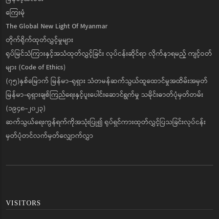
ကြေးမုံ
The Global New Light Of Myanmar
တိုက်ရိုက်ထုတ်လွှင့်မှုများ
ရုပ်မြင်သံကြားနှင့်အသံထုတ်လွှင့်ခြင်း လုပ်ငန်းဆိုင်ရာ လိုက်နာရမည့် ကျင့်ဝတ်
များ (Code of Ethics)
(၇၅)နှစ်မြောက် မြန်မာ-ရုရှား သံတမန်ဆက်သွယ်ထူထောင်မှုအထိမ်းအမှတ်
မြန်မာ-ရုရှားချစ်ကြည်ရေးနှင့်ပူးပေါင်းဆောင်ရွက်မှု သမိုင်းဓာတ်ပုံမှတ်တမ်း
(၁၉၄၈-၂၀၂၃)
ဆက်သွယ်ရေးကွန်ရက်ကိုအသုံးပြု၍ ရုပ်ရှင်ကားထုတ်လွှင့်ပြသခြင်းလုပ်ငန်း
မှတ်ပုံတင်လက်မှတ်လျှောက်လွှာ
VISITORS