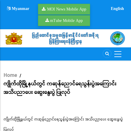
Skip
Myanmar
English
to
MOI News Mobile App
main
mTube Mobile App
content
Home
/
Breadcrumb
ကျိုက်ထိုမြို့နယ်တွင် ကဆုန်ညောင်ရေသွန်းပွဲအကြောင်း
အသိပညာပေး ဆွေးနွေးပွဲ ပြုလုပ်
ကျိုက်ထိုမြို့နယ်တွင် ကဆုန်ညောင်ရေသွန်းပွဲအကြောင်း အသိပညာပေး ဆွေးနွေးပွဲ
ပြုလုပ်