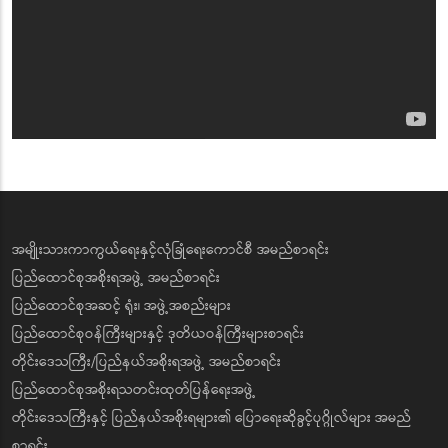
အမျိုးသားကာကွယ်ရေးနှင့်လုံခြုံရေးကောင်စီ အမည်စာရင်း
ပြည်ထောင်စုအစိုးရအဖွဲ့ အမည်စာရင်း
ပြည်ထောင်စုအဆင့် ရုံး၊ အဖွဲ့အစည်းများ
ပြည်ထောင်စုဝန်ကြီးများနှင့် ဒုတိယဝန်ကြီးများစာရင်း
တိုင်းဒေသကြီး/ပြည်နယ်အစိုးရအဖွဲ့ အမည်စာရင်း
ပြည်ထောင်စုအစိုးရသတင်းထုတ်ပြန်ရေးအဖွဲ့
တိုင်းဒေသကြီးနှင့် ပြည်နယ်အစိုးရများ၏ ပြောရေးဆိုခွင့်ပုဂ္ဂိုလ်များ အမည်
စာရင်း