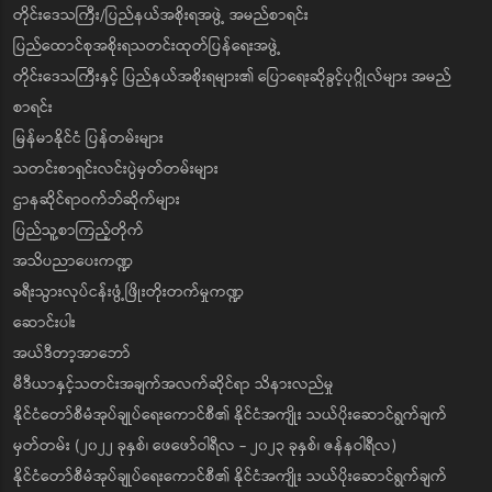
တိုင်းဒေသကြီး/ပြည်နယ်အစိုးရအဖွဲ့ အမည်စာရင်း
ပြည်ထောင်စုအစိုးရသတင်းထုတ်ပြန်ရေးအဖွဲ့
တိုင်းဒေသကြီးနှင့် ပြည်နယ်အစိုးရများ၏ ပြောရေးဆိုခွင့်ပုဂ္ဂိုလ်များ အမည်
စာရင်း
မြန်မာနိုင်ငံ ပြန်တမ်းများ
သတင်းစာရှင်းလင်းပွဲမှတ်တမ်းများ
ဌာနဆိုင်ရာဝက်ဘ်ဆိုက်များ
ပြည်သူ့စာကြည့်တိုက်
အသိပညာပေးကဏ္ဍ
ခရီးသွားလုပ်ငန်းဖွံ့ဖြိုးတိုးတက်မှုကဏ္ဍ
ဆောင်းပါး
အယ်ဒီတာ့အာဘော်
မီဒီယာနှင့်သတင်းအချက်အလက်ဆိုင်ရာ သိနားလည်မှု
နိုင်ငံတော်စီမံအုပ်ချုပ်ရေးကောင်စီ၏ နိုင်ငံအကျိုး သယ်ပိုးဆောင်ရွက်ချက်
မှတ်တမ်း (၂၀၂၂ ခုနှစ်၊ ဖေဖော်ဝါရီလ - ၂၀၂၃ ခုနှစ်၊ ဇန်နဝါရီလ)
နိုင်ငံတော်စီမံအုပ်ချုပ်ရေးကောင်စီ၏ နိုင်ငံအကျိုး သယ်ပိုးဆောင်ရွက်ချက်