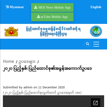
Skip
Myanmar
English
to
MOI News Mobile App
main
mTube Mobile App
content
Home
ဥပဒေများ
/
/
Breadcrumb
၂၀၂၀ ပြည့်နှစ်၊ ပြည်ထောင်စု၏အခွန်အကောက်ဥပဒေ
Submitted by
admin
on 11 December 2020
(၂၀၂၀ ပြည့်နှစ်၊ ပြည်ထောင်စုလွှတ်တော် ဥပဒေအမှတ် ၁၈။)