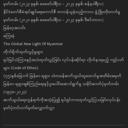
မှတ်တမ်း (၂၀၂၃ ခုနှစ်၊ ဖေဖော်ဝါရီလ - ၂၀၂၄ ခုနှစ်၊ ဇန်နဝါရီလ)
နိုင်ငံတော်စီမံအုပ်ချုပ်ရေးကောင်စီ တာဝန်ယူခဲ့သည့်ကာလ ဖွံ့ဖြိုးတိုးတက်မှု
မှတ်တမ်း (၂၀၂၁ ခုနှစ်၊ ဖေဖော်ဝါရီလ - ၂၀၂၃ ခုနှစ်၊ ဒီဇင်ဘာလ)
မြန်မာ့အလင်း
ကြေးမုံ
The Global New Light Of Myanmar
တိုက်ရိုက်ထုတ်လွှင့်မှုများ
ရုပ်မြင်သံကြားနှင့်အသံထုတ်လွှင့်ခြင်း လုပ်ငန်းဆိုင်ရာ လိုက်နာရမည့် ကျင့်ဝတ်
များ (Code of Ethics)
(၇၅)နှစ်မြောက် မြန်မာ-ရုရှား သံတမန်ဆက်သွယ်ထူထောင်မှုအထိမ်းအမှတ်
မြန်မာ-ရုရှားချစ်ကြည်ရေးနှင့်ပူးပေါင်းဆောင်ရွက်မှု သမိုင်းဓာတ်ပုံမှတ်တမ်း
(၁၉၄၈-၂၀၂၃)
ဆက်သွယ်ရေးကွန်ရက်ကိုအသုံးပြု၍ ရုပ်ရှင်ကားထုတ်လွှင့်ပြသခြင်းလုပ်ငန်း
မှတ်ပုံတင်လက်မှတ်လျှောက်လွှာ