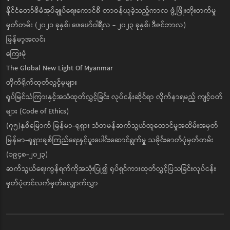
နိုင်ငံတော်စီမံအုပ်ချုပ်ရေးကောင်စီ တာဝန်ယူခဲ့သည့်ကာလ ဖွံ့ဖြိုးတိုးတက်မှု
မှတ်တမ်း (၂၀၂၁ ခုနှစ်၊ ဖေဖော်ဝါရီလ - ၂၀၂၃ ခုနှစ်၊ ဒီဇင်ဘာလ)
မြန်မာ့အလင်း
ကြေးမုံ
The Global New Light Of Myanmar
တိုက်ရိုက်ထုတ်လွှင့်မှုများ
ရုပ်မြင်သံကြားနှင့်အသံထုတ်လွှင့်ခြင်း လုပ်ငန်းဆိုင်ရာ လိုက်နာရမည့် ကျင့်ဝတ်
များ (Code of Ethics)
(၇၅)နှစ်မြောက် မြန်မာ-ရုရှား သံတမန်ဆက်သွယ်ထူထောင်မှုအထိမ်းအမှတ်
မြန်မာ-ရုရှားချစ်ကြည်ရေးနှင့်ပူးပေါင်းဆောင်ရွက်မှု သမိုင်းဓာတ်ပုံမှတ်တမ်း
(၁၉၄၈-၂၀၂၃)
ဆက်သွယ်ရေးကွန်ရက်ကိုအသုံးပြု၍ ရုပ်ရှင်ကားထုတ်လွှင့်ပြသခြင်းလုပ်ငန်း
မှတ်ပုံတင်လက်မှတ်လျှောက်လွှာ