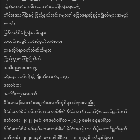
ပြည်ထောင်စုအစိုးရသတင်းထုတ်ပြန်ရေးအဖွဲ့
တိုင်းဒေသကြီးနှင့် ပြည်နယ်အစိုးရများ၏ ပြောရေးဆိုခွင့်ပုဂ္ဂိုလ်များ အမည်
စာရင်း
မြန်မာနိုင်ငံ ပြန်တမ်းများ
သတင်းစာရှင်းလင်းပွဲမှတ်တမ်းများ
ဌာနဆိုင်ရာဝက်ဘ်ဆိုက်များ
ပြည်သူ့စာကြည့်တိုက်
အသိပညာပေးကဏ္ဍ
ခရီးသွားလုပ်ငန်းဖွံ့ဖြိုးတိုးတက်မှုကဏ္ဍ
ဆောင်းပါး
အယ်ဒီတာ့အာဘော်
မီဒီယာနှင့်သတင်းအချက်အလက်ဆိုင်ရာ သိနားလည်မှု
နိုင်ငံတော်စီမံအုပ်ချုပ်ရေးကောင်စီ၏ နိုင်ငံအကျိုး သယ်ပိုးဆောင်ရွက်ချက်
မှတ်တမ်း (၂၀၂၂ ခုနှစ်၊ ဖေဖော်ဝါရီလ - ၂၀၂၃ ခုနှစ်၊ ဇန်နဝါရီလ)
နိုင်ငံတော်စီမံအုပ်ချုပ်ရေးကောင်စီ၏ နိုင်ငံအကျိုး သယ်ပိုးဆောင်ရွက်ချက်
မှတ်တမ်း (၂၀၂၃ ခုနှစ်၊ ဖေဖော်ဝါရီလ - ၂၀၂၄ ခုနှစ်၊ ဇန်နဝါရီလ)