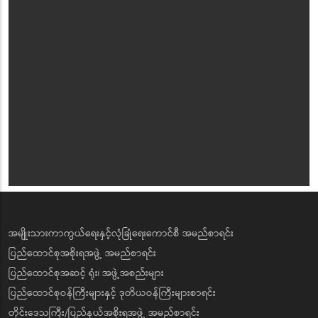
အမျိုးသားကာကွယ်ရေးနှင့်လုံခြုံရေးကောင်စီ အမည်စာရင်း
ပြည်ထောင်စုအစိုးရအဖွဲ့ အမည်စာရင်း
ပြည်ထောင်စုအဆင့် ရုံး၊ အဖွဲ့အစည်းများ
ပြည်ထောင်စုဝန်ကြီးများနှင့် ဒုတိယဝန်ကြီးများစာရင်း
တိုင်းဒေသကြီး/ပြည်နယ်အစိုးရအဖွဲ့ အမည်စာရင်း