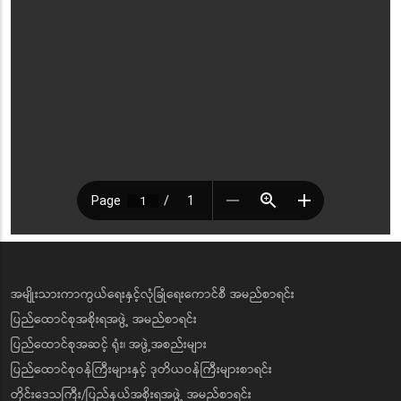
အမျိုးသားကာကွယ်ရေးနှင့်လုံခြုံရေးကောင်စီ အမည်စာရင်း
ပြည်ထောင်စုအစိုးရအဖွဲ့ အမည်စာရင်း
ပြည်ထောင်စုအဆင့် ရုံး၊ အဖွဲ့အစည်းများ
ပြည်ထောင်စုဝန်ကြီးများနှင့် ဒုတိယဝန်ကြီးများစာရင်း
တိုင်းဒေသကြီး/ပြည်နယ်အစိုးရအဖွဲ့ အမည်စာရင်း