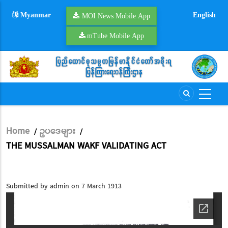
Skip
Myanmar
English
to
MOI News Mobile App
main
mTube Mobile App
content
Home
ဥပဒေများ
/
/
Breadcrumb
THE MUSSALMAN WAKF VALIDATING ACT
Submitted by
admin
on 7 March 1913