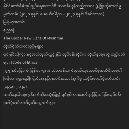
နိုင်ငံတော်စီမံအုပ်ချုပ်ရေးကောင်စီ တာဝန်ယူခဲ့သည့်ကာလ ဖွံ့ဖြိုးတိုးတက်မှု
မှတ်တမ်း (၂၀၂၁ ခုနှစ်၊ ဖေဖော်ဝါရီလ - ၂၀၂၃ ခုနှစ်၊ ဒီဇင်ဘာလ)
မြန်မာ့အလင်း
ကြေးမုံ
The Global New Light Of Myanmar
တိုက်ရိုက်ထုတ်လွှင့်မှုများ
ရုပ်မြင်သံကြားနှင့်အသံထုတ်လွှင့်ခြင်း လုပ်ငန်းဆိုင်ရာ လိုက်နာရမည့် ကျင့်ဝတ်
များ (Code of Ethics)
(၇၅)နှစ်မြောက် မြန်မာ-ရုရှား သံတမန်ဆက်သွယ်ထူထောင်မှုအထိမ်းအမှတ်
မြန်မာ-ရုရှားချစ်ကြည်ရေးနှင့်ပူးပေါင်းဆောင်ရွက်မှု သမိုင်းဓာတ်ပုံမှတ်တမ်း
(၁၉၄၈-၂၀၂၃)
ဆက်သွယ်ရေးကွန်ရက်ကိုအသုံးပြု၍ ရုပ်ရှင်ကားထုတ်လွှင့်ပြသခြင်းလုပ်ငန်း
မှတ်ပုံတင်လက်မှတ်လျှောက်လွှာ