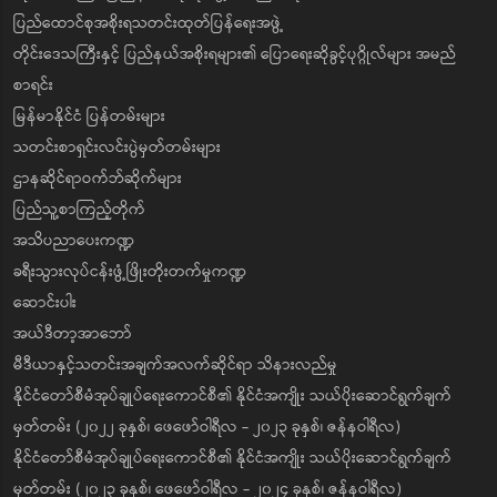
ပြည်ထောင်စုအစိုးရသတင်းထုတ်ပြန်ရေးအဖွဲ့
တိုင်းဒေသကြီးနှင့် ပြည်နယ်အစိုးရများ၏ ပြောရေးဆိုခွင့်ပုဂ္ဂိုလ်များ အမည်
စာရင်း
မြန်မာနိုင်ငံ ပြန်တမ်းများ
သတင်းစာရှင်းလင်းပွဲမှတ်တမ်းများ
ဌာနဆိုင်ရာဝက်ဘ်ဆိုက်များ
ပြည်သူ့စာကြည့်တိုက်
အသိပညာပေးကဏ္ဍ
ခရီးသွားလုပ်ငန်းဖွံ့ဖြိုးတိုးတက်မှုကဏ္ဍ
ဆောင်းပါး
အယ်ဒီတာ့အာဘော်
မီဒီယာနှင့်သတင်းအချက်အလက်ဆိုင်ရာ သိနားလည်မှု
နိုင်ငံတော်စီမံအုပ်ချုပ်ရေးကောင်စီ၏ နိုင်ငံအကျိုး သယ်ပိုးဆောင်ရွက်ချက်
မှတ်တမ်း (၂၀၂၂ ခုနှစ်၊ ဖေဖော်ဝါရီလ - ၂၀၂၃ ခုနှစ်၊ ဇန်နဝါရီလ)
နိုင်ငံတော်စီမံအုပ်ချုပ်ရေးကောင်စီ၏ နိုင်ငံအကျိုး သယ်ပိုးဆောင်ရွက်ချက်
မှတ်တမ်း (၂၀၂၃ ခုနှစ်၊ ဖေဖော်ဝါရီလ - ၂၀၂၄ ခုနှစ်၊ ဇန်နဝါရီလ)