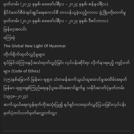
မှတ်တမ်း (၂၀၂၃ ခုနှစ်၊ ဖေဖော်ဝါရီလ - ၂၀၂၄ ခုနှစ်၊ ဇန်နဝါရီလ)
နိုင်ငံတော်စီမံအုပ်ချုပ်ရေးကောင်စီ တာဝန်ယူခဲ့သည့်ကာလ ဖွံ့ဖြိုးတိုးတက်မှု
မှတ်တမ်း (၂၀၂၁ ခုနှစ်၊ ဖေဖော်ဝါရီလ - ၂၀၂၃ ခုနှစ်၊ ဒီဇင်ဘာလ)
မြန်မာ့အလင်း
ကြေးမုံ
The Global New Light Of Myanmar
တိုက်ရိုက်ထုတ်လွှင့်မှုများ
ရုပ်မြင်သံကြားနှင့်အသံထုတ်လွှင့်ခြင်း လုပ်ငန်းဆိုင်ရာ လိုက်နာရမည့် ကျင့်ဝတ်
များ (Code of Ethics)
(၇၅)နှစ်မြောက် မြန်မာ-ရုရှား သံတမန်ဆက်သွယ်ထူထောင်မှုအထိမ်းအမှတ်
မြန်မာ-ရုရှားချစ်ကြည်ရေးနှင့်ပူးပေါင်းဆောင်ရွက်မှု သမိုင်းဓာတ်ပုံမှတ်တမ်း
(၁၉၄၈-၂၀၂၃)
ဆက်သွယ်ရေးကွန်ရက်ကိုအသုံးပြု၍ ရုပ်ရှင်ကားထုတ်လွှင့်ပြသခြင်းလုပ်ငန်း
မှတ်ပုံတင်လက်မှတ်လျှောက်လွှာ