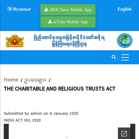
Skip
Myanmar
English
to
MOI News Mobile App
main
mTube Mobile App
content
Home
ဥပဒေများ
/
/
Breadcrumb
THE CHARITABLE AND RELIGIOUS TRUSTS ACT
Submitted by
admin
on 8 January 1920
INDIA ACT XIV, 1920