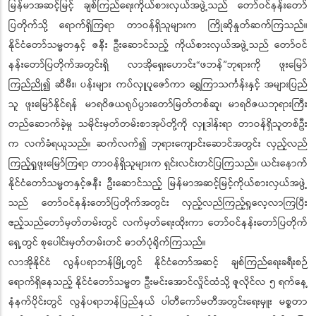
မြန်မာအဆင့်မြင့် ချစ်ကြည်ရေးကိုယ်စားလှယ်အဖွဲ့သည် တော်ဝင်နန်းတော်
ပြတိုက်သို့ ရောက်ရှိကြရာ တာဝန်ရှိသူများက ကြိုဆိုနှုတ်ဆက်ကြသည်။
နိုင်ငံတော်သမ္မတနှင့် ဇနီး ဦးဆောင်သည့် ကိုယ်စားလှယ်အဖွဲ့သည် တော်ဝင်
နန်းတော်ပြတိုက်အတွင်းရှိ လာအိုရှေးဟောင်း“ဖဘန်”ဘုရားကို ဖူးမြော်
ကြည်ညို၍ ဆီမီး၊ ပန်းများ ကပ်လှူပူဇော်ကာ ရွှေကြာသင်္ကန်းနှင့် အများပြည်
သူ ဖူးမြော်နိုင်ရန် မာရဝိဇယရုပ်ပွားတော်မြတ်တစ်ဆူ၊ မာရဝိဇယဘုရားကြီး
တည်ဆောက်ခဲ့မှု သမိုင်းမှတ်တမ်းစာအုပ်တို့ကို လှူဒါန်းရာ တာဝန်ရှိသူတစ်ဦး
က လက်ခံရယူသည်။ ဆက်လက်၍ ဘုရားကျောင်းဆောင်အတွင်း လှည့်လည်
ကြည့်ရှုဖူးမြော်ကြရာ တာဝန်ရှိသူများက ရှင်းလင်းတင်ပြကြသည်။ ယင်းနောက်
နိုင်ငံတော်သမ္မတနှင့်ဇနီး ဦးဆောင်သည့် မြန်မာအဆင့်မြင့်ကိုယ်စားလှယ်အဖွဲ့
သည် တော်ဝင်နန်းတော်ပြတိုက်အတွင်း လှည့်လည်ကြည့်ရှုလေ့လာကြပြီး
ဧည့်သည်တော်မှတ်တမ်းတွင် လက်မှတ်ရေးထိုးကာ တော်ဝင်နန်းတော်ပြတိုက်
ရှေ့တွင် စုပေါင်းမှတ်တမ်းတင် ဓာတ်ပုံရိုက်ကြသည်။
လာအိုနိုင်ငံ လွန်ပရာဘန်မြို့တွင် နိုင်ငံတော်အဆင့် ချစ်ကြည်ရေးခရီးစဉ်
ရောက်ရှိနေသည့် နိုင်ငံတော်သမ္မတ ဦးမင်းအောင်လှိုင်ထံသို့ ဇူလိုင်လ ၅ ရက်နေ့
နံနက်ပိုင်းတွင် လွန်ပရာဘန်ပြည်နယ် ပါတီကော်မတီအတွင်းရေးမှူး မစ္စတာ