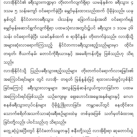
လာအိုနိုင်ငံ၏ ခရီးသွားကဏ္ဍမှာ တိုးတက်လျက်ရှိရာ ယမန်နှစ်က ခရီးသွား ၄
ဒသမ ၅ သန်းကျော် ဝင်ရောက်ခဲ့ပြီး မျှော်မှန်းထားသည်ထက် ပိုမိုခဲ့သည်။ ယခု
နှစ်တွင် နိုင်ငံတကာခရီးသွား ငါးသန်းမှ ခြောက်သန်းအထိ ဝင်ရောက်ရန်
မျှော်မှန်းဆောင်ရွက်လျက်ရှိရာ ပထမသုံးလအတွင်း၌ပင် ခရီးသွား ၁ ဒသမ ၃၆
သန်း ဝင်ရောက်ခဲ့ပြီး ယခင်နှစ်ထက် ၈ ရာခိုင်နှုန်း တိုးတက်ခဲ့သည်။ လာအိုသို့
အများဆုံးလာရောက်ကြသည့် နိုင်ငံတကာခရီးသွားဧည့်သည်များမှာ ထိုင်း၊
တရုတ်၊ ဗီယက်နမ်၊ တောင်ကိုရီးယားနှင့် အမေရိကန်တို့မှ ဖြစ်သည်ဟု သိရ
သည်။
လာအိုနိုင်ငံသို့ ပြည်ပခရီးသွားဧည့်သည်များ တိုးတက်ဝင်ရောက်လာရခြင်း၏
အကြောင်းရင်းများ တွင် လာအို- တရုတ် မြန်နှုန်းမြင့် ရထားလမ်းဖွင့်လှစ်နိုင်
ခြင်းကြောင့် ခရီးသွားလာမှုများ အလွန်မြန်ဆန်လွယ်ကူလာခြင်းက ပထမ
အကြောင်းရင်းဖြစ်သည်။ ယဉ်ကျေးမှု၊ ရှေးဟောင်းအမွေအနှစ်များနှင့် ဂေဟ
စနစ်ခရီးသွားလုပ်ငန်းများ ပိုမိုဖွံ့ဖြိုးလာခြင်း၊ ကမ္ဘာပေါ်တွင် နေထိုင်စား
သောက်စရိတ်အသက်သာဆုံးခရီးစဉ်များထဲမှ တစ်ခုအဖြစ် သတ်မှတ်ခံထားရ
ခြင်းတို့လည်း ပါဝင်သည်ဟု သိရသည်။
တွေ့ဆုံပွဲအပြီးတွင် နိုင်ငံတော်သမ္မတနှင့် ဇနီးတို့သည် လာအိုရိုးရာ ဆုတောင်းပွဲ