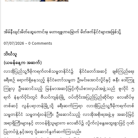
Pause
အိမ်နီးချင်းမိတ်ဆွေကောင်းမှ မဟာဗျူဟာမြောက် မိတ်ဖက်နိုင်ငံများအဖြစ်သို့
07/07/2026
-
0 Comments
သိင်္ဃသူ
(ယမန်နေ့က အဆက်)
လာအိုပြည်သူ့ဒီမိုကရက်တစ်သမ္မတနိုင်ငံ၌ နိုင်ငံတော်အဆင့် ချစ်ကြည်ရေး
ခရီးစဉ် ရောက်ရှိနေသည့် နိုင်ငံတော်သမ္မတ ဦးမင်းအောင်လှိုင်နှင့် ဇနီး ဒေါ်ကြူ
ကြူလှ ဦးဆောင်သည့် မြန်မာအဆင့်မြင့်ကိုယ်စားလှယ်အဖွဲ့သည် ဇူလိုင် ၅
ရက် နံနက်ပိုင်းတွင် ဗီယင်ကျန်းမြို့ ဝပ်တိုင်းအပြည်ပြည်ဆိုင်ရာ လေဆိပ်မှ
တစ်ဆင့် လွန်ပရာဘန်မြို့သို့ ခရီးဆက်ကြရာ လာအိုပြည်သူ့ဒီမိုကရက်တစ်
သမ္မတနိုင်ငံ သမ္မတရုံးဝန်ကြီး ဦးဆောင်သည့် လာအိုအစိုးရအဖွဲ့မှ အဆင့်မြင့်
အရာရှိကြီးများနှင့် တာဝန်ရှိသူများက လေဆိပ်၌ လှိုက်လှဲနွေးထွေးစွာဖြင့် ဂုဏ်
ပြုတပ်ဖွဲ့နှင့်အတူ ပို့ဆောင်နှုတ်ဆက်ကြသည်။