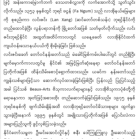
ဖြင့် အန်းကောမြောက်ဘက် ဒေသတစ်လွှားကို လက်အောက်သို့ သွတ်သွင်း
လိုက်သည်။ ၁၃၅၃ ခုနှစ်တွင် ဘုရင် ဖငွန် (Fa Ngum) သည် လာအိုနယ်မြေများ
ကို စုစည်းကာ လင်းဇင်း (Lan Xang) (ဆင်တော်တစ်သန်း) ဘုရင့်နိုင်ငံကို
တည်ထောင်ခဲ့ပြီး လွန်ပရာဘန်ကို မြို့တော်အဖြစ် သတ်မှတ်လိုက်သည်။ လင်း
ဇင်းဘုရင့်နိုင်ငံ အထွတ်အထိပ်ကာလတွင် ယနေ့ခေတ် လာအိုနိုင်ငံထက်
ကျယ်ဝန်းသောနယ်ပယ်ကို စိုးမိုးခဲ့ခြင်း ဖြစ်သည်။
လင်းဇင်းခေတ် တော်ဝင်နန်းတော်သည် မဲခေါင်မြစ်ကမ်းပါးပေါ်တွင် တည်ရှိပြီး
မျက်မှောက်ကာလတွင်မူ နိုင်ငံ၏ အမြင့်မြတ်ဆုံးနေရာ တော်ဝင်နန်းတော်
ပြတိုက်အဖြစ် ထိန်းသိမ်းစောင့်ရှောက်ထားသည်။ ယခင်က နန်းတော်သည်
ကျွန်းသစ်များဖြင့်သာ ဆောက်လုပ်ထားခဲ့ခြင်းဖြစ်ပြီး ပြန်လည် ပြုပြင်သည့်
အခါ ပြင်သစ် Beaux-Arts ဗိသုကာလက်ရာများနှင့် လာအိုဗိသုကာပုံစံတို့ကို
ရောနှောကာ အုတ်ဖြင့်အစားထိုး တည်ဆောက်ခဲ့ခြင်းဖြစ်သည်။ ၁၉၇၅ ခုနှစ်
ဘုရင်စနစ်ကို ဖျက်သိမ်းချိန်အထိ လာအိုဘုရင့်တော်ဝင်မိသားစုများ ထွက်ခွာ
သွားခဲ့ပြီးနောက် ၁၉၉၅ ခုနှစ်တွင် အမျိုးသားပြတိုက်အဖြစ် ပြောင်းလဲကာ
အများပြည်သူကို ဖွင့်လှစ်ပြသခဲ့သည်။
နိုင်ငံတော်သမ္မတ ဦးမင်းအောင်လှိုင်နှင့် ဇနီး ဒေါ်ကြူကြူလှ ဦးဆောင်သည့်