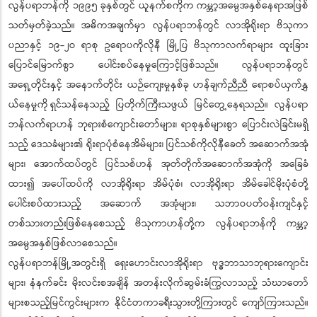
လွန်ပရာဘန်ကို ၁၉၉၅ ခုနှစ်တွင် ယူနက်စကိုက ကမ္ဘာ့အမွေအနှစ်နေရာအဖြစ်
သတ်မှတ်ခဲ့သည်။ အဓိကအချက်မှာ လွန်ပရာဘန်တွင် လာအိုရိုးရာ ဗိသုကာ
ပညာနှင့် ၁၉-၂ဝ ရာစု ဥရောပကိုလိုနီ မြို့ပြ ဗိသုကာလက်ရာများ ထူးခြား
ပြောင်မြောက်စွာ ပေါင်းစပ်နေမှုကြောင့်ဖြစ်သည်။ လွန်ပရာဘန်တွင်
အရှေ့တိုင်းနှင့် အနောက်တိုင်း ယဉ်ကျေးမှုနှစ်ခု ဟန်ချက်ညီညီ ရောစပ်ယှက်နွှ
ယ်နေမှုကို ရှင်သန်နေသည့် ပြတိုက်ကြီးသဖွယ် မြင်တွေ့နေရသည်။ လွန်ပရာ
ဘန်လက်ရာဟန် ဘုရားစံကျောင်းတော်များ၊ ရာစုနှစ်များစွာ ပြောင်းလဲခြင်းမရှိ
သည့် ဒေသခံများ၏ ရိုးရာပုံစံနေအိမ်များ၊ ပြင်သစ်ကိုလိုနီခေတ် အဆောက်အအုံ
များ၊ အောက်ထပ်တွင် ပြင်သစ်ဟန် အုတ်တိုက်အဆောက်အအုံကို အခြေခံ
ထား၍ အပေါ်ထပ်ကို လာအိုရိုးရာ အိမ်ပုံစံ၊ လာအိုရိုးရာ အိမ်ခေါင်မိုးပုံစံတို့
ပေါင်းစပ်ထားသည့် အဆောက် အအုံများ၊ သဘာဝပတ်ဝန်းကျင်နှင့်
တစ်သားတည်းဖြစ်နေစေသည့် ဗိသုကာဟန်တို့က လွန်ပရာဘန်ကို ကမ္ဘာ့
အမွေအနှစ်ဖြစ်လာစေသည်။
လွန်ပရာဘန်မြို့အတွင်းရှိ ရှေးဟောင်းလာအိုရိုးရာ ဗုဒ္ဓဘာသာဘုရားကျောင်း
များ၊ နံနက်ခင်း မိုးလင်းစအချိန် အတန်းလိုက်ဆွမ်းခံကြွလာသည့် သံဃာတော်
များစသည့်မြင်ကွင်းများက နိုင်ငံတကာခရီးသွားတို့ကြားတွင် ကျော်ကြားသည်။