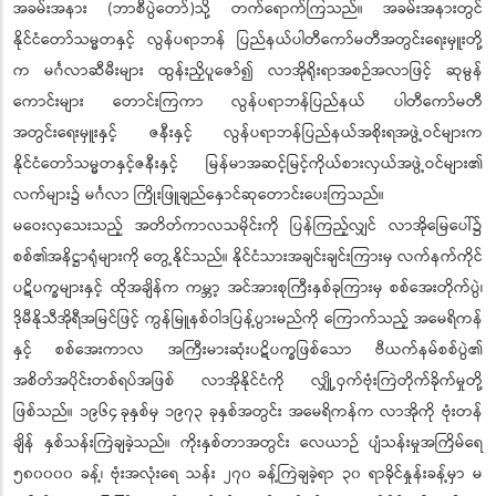
အခမ်းအနား (ဘာစီပွဲတော်)သို့ တက်ရောက်ကြသည်။ အခမ်းအနားတွင်
နိုင်ငံတော်သမ္မတနှင့် လွန်ပရာဘန် ပြည်နယ်ပါတီကော်မတီအတွင်းရေးမှူးတို့
က မင်္ဂလာဆီမီးများ ထွန်းညှိပူဇော်၍ လာအိုရိုးရာအစဉ်အလာဖြင့် ဆုမွန်
ကောင်းများ တောင်းကြကာ လွန်ပရာဘန်ပြည်နယ် ပါတီကော်မတီ
အတွင်းရေးမှူးနှင့် ဇနီးနှင့် လွန်ပရာဘန်ပြည်နယ်အစိုးရအဖွဲ့ဝင်များက
နိုင်ငံတော်သမ္မတနှင့်ဇနီးနှင့် မြန်မာအဆင့်မြင့်ကိုယ်စားလှယ်အဖွဲ့ဝင်များ၏
လက်များ၌ မင်္ဂလာ ကြိုးဖြူချည်နှောင်ဆုတောင်းပေးကြသည်။
မဝေးလှသေးသည့် အတိတ်ကာလသမိုင်းကို ပြန်ကြည့်လျှင် လာအိုမြေပေါ်၌
စစ်၏အနိဋ္ဌာရုံများကို တွေ့နိုင်သည်။ နိုင်ငံသားအချင်းချင်းကြားမှ လက်နက်ကိုင်
ပဋိပက္ခများနှင့် ထိုအချိန်က ကမ္ဘာ့ အင်အားစုကြီးနှစ်ခုကြားမှ စစ်အေးတိုက်ပွဲ၊
ဒိုမီနိုသီအိုရီအမြင်ဖြင့် ကွန်မြူနစ်ဝါဒပြန့်ပွားမည်ကို ကြောက်သည့် အမေရိကန်
နှင့် စစ်အေးကာလ အကြီးမားဆုံးပဋိပက္ခဖြစ်သော ဗီယက်နမ်စစ်ပွဲ၏
အစိတ်အပိုင်းတစ်ရပ်အဖြစ် လာအိုနိုင်ငံကို လျှို့ဝှက်ဗုံးကြဲတိုက်ခိုက်မှုတို့
ဖြစ်သည်။ ၁၉၆၄ ခုနှစ်မှ ၁၉၇၃ ခုနှစ်အတွင်း အမေရိကန်က လာအိုကို ဗုံးတန်
ချိန် နှစ်သန်းကြဲချခဲ့သည်။ ကိုးနှစ်တာအတွင်း လေယာဉ် ပျံသန်းမှုအကြိမ်ရေ
၅၈၀၀၀၀ ခန့်၊ ဗုံးအလုံးရေ သန်း ၂၇၀ ခန့်ကြဲချခဲ့ရာ ၃၀ ရာခိုင်နှုန်းခန့်မှာ မ