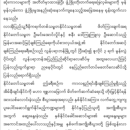
ဆုံးကာလများကို အတိတ်မှာထားခဲ့ပြီး ဖွံ့ဖြိုးတိုးတက်ရေးခြေလှမ်းများကို မှန်
မှန်လှမ်းကာ ဖွံ့ဖြိုးမှုအနည်းဆုံးနောက်ကျနေသည့်အခြေအနေမှ ရုန်းထွက်လာ
နေသည်။
လာအိုပြည်သူ့ဒီမိုကရက်တစ်သမ္မတနိုင်ငံသမ္မတ၏ ဖိတ်ကြားချက်အရ
နိုင်ငံတော်သမ္မတ ဦးမင်းအောင်လှိုင်နှင့် ဇနီး ဒေါ်ကြူကြူလှ ဦးဆောင်သည့်
မြန်မာအဆင့်မြင့်ချစ်ကြည်ရေးကိုယ်စားလှယ်အဖွဲ့၏ နိုင်ငံတော်အဆင့်
ချစ်ကြည်ရေးခရီးစဉ်သည် လွန်ပရာဘန်မြို့တွင် ပြီးဆုံး၍ ဇူလိုင် ၃ ရက် မွန်းလွဲ
ပိုင်းတွင် လွန်ပရာဘန်အပြည်ပြည်ဆိုင်ရာလေဆိပ်မှ အထူးလေယာဉ်ဖြင့်
ပြန်လည်ထွက်ခွာရာ ညနေပိုင်းတွင် နေပြည်တော်တပ်မတော်လေဆိပ်သို့
ပြန်လည်ရောက်ရှိသည်။
နိုင်ငံတော်သမ္မတ၏ ဤခရီးစဉ်က ကာလရှည်ရင်းနှီးချစ်ကြည်မှုရှိသည့်
အိမ်နီးချင်းနိုင်ငံကို မဟာ ဗျူဟာမြောက် မိတ်ဖက်ဆက်ဆံရေးသို့ တိုးမြှင့်နိုင်ရန်
အားသစ်လောင်းခဲ့သည်။ စီးပွားရေးအရလည်း နှစ်နိုင်ငံအကြား လက်တွေ့ကျကျ
ပူးပေါင်းဆောင်ရွက်နိုင်မည့်ကဏ္ဍများကို နိုင်ငံနှင့်ပြည်သူတို့ အကျိုးစီးပွား
အတွက် ဆွေးနွေးခဲ့သည်။ နှစ်နိုင်ငံခေါင်းဆောင်များ၏ ဆွေးနွေးမှုများ
အကောင်အထည်ပေါ်လာသည်နှင့်အမျှ နှစ်ဖက်အကျိုးစီးပွားတို့ ဖြစ်ထွန်းလာ