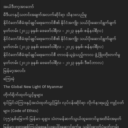
အယ်ဒီတာ့အာဘော်
မီဒီယာနှင့်သတင်းအချက်အလက်ဆိုင်ရာ သိနားလည်မှု
နိုင်ငံတော်စီမံအုပ်ချုပ်ရေးကောင်စီ၏ နိုင်ငံအကျိုး သယ်ပိုးဆောင်ရွက်ချက်
မှတ်တမ်း (၂၀၂၂ ခုနှစ်၊ ဖေဖော်ဝါရီလ - ၂၀၂၃ ခုနှစ်၊ ဇန်နဝါရီလ)
နိုင်ငံတော်စီမံအုပ်ချုပ်ရေးကောင်စီ၏ နိုင်ငံအကျိုး သယ်ပိုးဆောင်ရွက်ချက်
မှတ်တမ်း (၂၀၂၃ ခုနှစ်၊ ဖေဖော်ဝါရီလ - ၂၀၂၄ ခုနှစ်၊ ဇန်နဝါရီလ)
နိုင်ငံတော်စီမံအုပ်ချုပ်ရေးကောင်စီ တာဝန်ယူခဲ့သည့်ကာလ ဖွံ့ဖြိုးတိုးတက်မှု
မှတ်တမ်း (၂၀၂၁ ခုနှစ်၊ ဖေဖော်ဝါရီလ - ၂၀၂၃ ခုနှစ်၊ ဒီဇင်ဘာလ)
မြန်မာ့အလင်း
ကြေးမုံ
The Global New Light Of Myanmar
တိုက်ရိုက်ထုတ်လွှင့်မှုများ
ရုပ်မြင်သံကြားနှင့်အသံထုတ်လွှင့်ခြင်း လုပ်ငန်းဆိုင်ရာ လိုက်နာရမည့် ကျင့်ဝတ်
များ (Code of Ethics)
(၇၅)နှစ်မြောက် မြန်မာ-ရုရှား သံတမန်ဆက်သွယ်ထူထောင်မှုအထိမ်းအမှတ်
မြန်မာ-ရုရှားချစ်ကြည်ရေးနှင့်ပူးပေါင်းဆောင်ရွက်မှု သမိုင်းဓာတ်ပုံမှတ်တမ်း