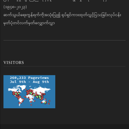
(၁၉၄၈-၂၀၂၃)
ဆက်သွယ်ရေးကွန်ရက်ကိုအသုံးပြု၍ ရုပ်ရှင်ကားထုတ်လွှင့်ပြသခြင်းလုပ်ငန်း
မှတ်ပုံတင်လက်မှတ်လျှောက်လွှာ
VISITORS