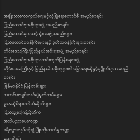
အမျိုးသားကာကွယ်ရေးနှင့်လုံခြုံရေးကောင်စီ အမည်စာရင်း
ပြည်ထောင်စုအစိုးရအဖွဲ့ အမည်စာရင်း
ပြည်ထောင်စုအဆင့် ရုံး၊ အဖွဲ့အစည်းများ
ပြည်ထောင်စုဝန်ကြီးများနှင့် ဒုတိယဝန်ကြီးများစာရင်း
တိုင်းဒေသကြီး/ပြည်နယ်အစိုးရအဖွဲ့ အမည်စာရင်း
ပြည်ထောင်စုအစိုးရသတင်းထုတ်ပြန်ရေးအဖွဲ့
တိုင်းဒေသကြီးနှင့် ပြည်နယ်အစိုးရများ၏ ပြောရေးဆိုခွင့်ပုဂ္ဂိုလ်များ အမည်
စာရင်း
မြန်မာနိုင်ငံ ပြန်တမ်းများ
သတင်းစာရှင်းလင်းပွဲမှတ်တမ်းများ
ဌာနဆိုင်ရာဝက်ဘ်ဆိုက်များ
ပြည်သူ့စာကြည့်တိုက်
အသိပညာပေးကဏ္ဍ
ခရီးသွားလုပ်ငန်းဖွံ့ဖြိုးတိုးတက်မှုကဏ္ဍ
ဆောင်းပါး