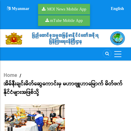
Skip
Myanmar
English
to
MOI News Mobile App
main
mTube Mobile App
content
Home
/
Breadcrumb
အိမ်နီးချင်းမိတ်ဆွေကောင်းမှ မဟာဗျူဟာမြောက် မိတ်ဖက်
နိုင်ငံများအဖြစ်သို့