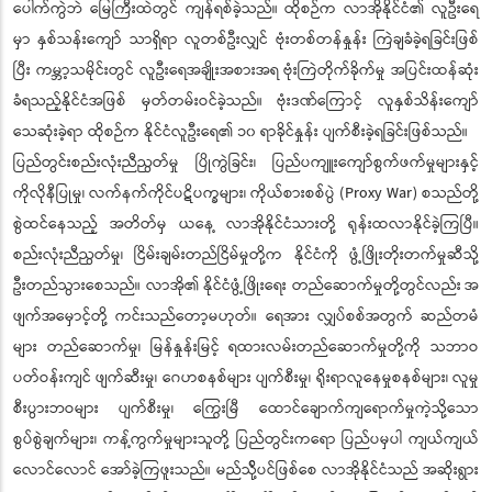
ပေါက်ကွဲဘဲ မြေကြီးထဲတွင် ကျန်ရစ်ခဲ့သည်။ ထိုစဉ်က လာအိုနိုင်ငံ၏ လူဦးရေ
မှာ နှစ်သန်းကျော် သာရှိရာ လူတစ်ဦးလျှင် ဗုံးတစ်တန်နှုန်း ကြဲချခံခဲ့ရခြင်းဖြစ်
ပြီး ကမ္ဘာ့သမိုင်းတွင် လူဦးရေအချိုးအစားအရ ဗုံးကြဲတိုက်ခိုက်မှု အပြင်းထန်ဆုံး
ခံရသည့်နိုင်ငံအဖြစ် မှတ်တမ်းဝင်ခဲ့သည်။ ဗုံးဒဏ်ကြောင့် လူနှစ်သိန်းကျော်
သေဆုံးခဲ့ရာ ထိုစဉ်က နိုင်ငံလူဦးရေ၏ ၁၀ ရာခိုင်နှုန်း ပျက်စီးခဲ့ရခြင်းဖြစ်သည်။
ပြည်တွင်းစည်းလုံးညီညွတ်မှု ပြိုကွဲခြင်း၊ ပြည်ပကျူးကျော်စွက်ဖက်မှုများနှင့်
ကိုလိုနီပြုမှု၊ လက်နက်ကိုင်ပဋိပက္ခများ၊ ကိုယ်စားစစ်ပွဲ (Proxy War) စသည်တို့
စွဲထင်နေသည့် အတိတ်မှ ယနေ့ လာအိုနိုင်ငံသားတို့ ရုန်းထလာနိုင်ခဲ့ကြပြီ။
စည်းလုံးညီညွတ်မှု၊ ငြိမ်းချမ်းတည်ငြိမ်မှုတို့က နိုင်ငံကို ဖွံ့ဖြိုးတိုးတက်မှုဆီသို့
ဦးတည်သွားစေသည်။ လာအို၏ နိုင်ငံဖွံ့ဖြိုးရေး တည်ဆောက်မှုတို့တွင်လည်း အ
ဖျက်အမှောင့်တို့ ကင်းသည်တော့မဟုတ်။ ရေအား လျှပ်စစ်အတွက် ဆည်တမံ
များ တည်ဆောက်မှု၊ မြန်နှုန်းမြင့် ရထားလမ်းတည်ဆောက်မှုတို့ကို သဘာဝ
ပတ်ဝန်းကျင် ဖျက်ဆီးမှု၊ ဂေဟစနစ်များ ပျက်စီးမှု၊ ရိုးရာလူနေမှုစနစ်များ၊ လူမှု
စီးပွားဘဝများ ပျက်စီးမှု၊ ကြွေးမြီ ထောင်ချောက်ကျရောက်မှုကဲ့သို့သော
စွပ်စွဲချက်များ၊ ကန့်ကွက်မှုများသူတို့ ပြည်တွင်းကရော ပြည်ပမှပါ ကျယ်ကျယ်
လောင်လောင် အော်ခဲ့ကြဖူးသည်။ မည်သို့်ပင်ဖြစ်စေ လာအိုနိုင်ငံသည် အဆိုးရွား