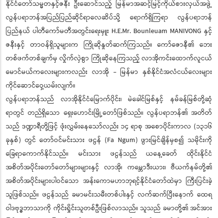
နိုင်ငံတော်သမ္မတနှင့်ဇနီး ဦးဆောင်သည့် မြန်မာအဆင့်မြင့်ကိုယ်စားလှယ်အဖွဲ့
လွန်ပရာဘန်အပြည်ပြည်ဆိုင်ရာလေဆိပ်သို့ ရောက်ရှိကြရာ လွန်ပရာဘန်
ပြည်နယ် ပါတီကော်မတီအတွင်းရေးမှူး H.E.Mr. Bounleuam MANIVONG နှင့်
ဇနီးနှင့် တာဝန်ရှိသူများက ကြိုဆိုနှုတ်ဆက်ကြသည်။ ကော်ဇောနီ၏ ဘေး
တစ်ဖက်တစ်ချက်မှ လှိုက်လှဲစွာ ကြိုဆိုနေကြသည့် လာအိုကင်းထောက်လူငယ်
မောင်မယ်ကလေးများကလည်း လာအို - မြန်မာ နှစ်နိုင်ငံအလံငယ်လေးများ
ကိုင်ဆောင်ဝှေ့ယမ်းလျက်။
လွန်ပရာဘန်သည် လာအိုနိုင်ငံမြောက်ပိုင်း၊ မဲခေါင်မြစ်နှင့် နမ်ခန်မြစ်တို့ဆုံ
ရာတွင် တည်ရှိသော ရှေးဟောင်းမြို့တော်ဖြစ်သည်။ လွန်ပရာဘန်၏ အတိတ်
သည် ဒဏ္ဍာရီတို့ဖြင့် ဖုံးလွှမ်းနေသော်လည်း ၁၄ ရာစု အစောပိုင်းကာလ (၁၃၁၆
ခုနှစ်) တွင် တော်ဝင်မင်းသား ဖငွန် (Fa Ngum) ဖွားမြင်ချိန်မှစ၍ သမိုင်းကို
ခြေရာကောက်နိုင်သည်။ မင်းသား ဖငွန်သည် ယနေ့ခေတ် ထိုင်းနိုင်ငံ
အစိတ်အပိုင်းတော်တော်များများနှင့် လာအို၊ ကမ္ဘောဒီးယား၊ ဗီယက်နမ်တို့၏
အစိတ်အပိုင်းများပါဝင်သော အန်းကောမဟာဘုရင့်နိုင်ငံတော်ထဲမှာ ကြီးပြင်းခဲ့
သူဖြစ်သည်။ ဖငွန်သည် ခမာမင်းသမီးတစ်ပါးနှင့် လက်ဆက်ပြီးနောက် ထေရ
ဝါဒဗုဒ္ဓဘာသာကို ကိုင်းရှိုင်းသူတစ်ဦးဖြစ်လာသည်။ သူသည် ခမာတို့၏ အင်အား