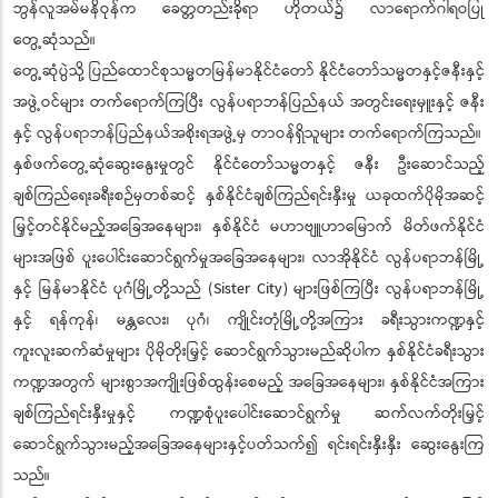
ဘွန်လူအမ်မနိဝုန်က ခေတ္တတည်းခိုရာ ဟိုတယ်၌ လာရောက်ဂါရဝပြု
တွေ့ဆုံသည်။
တွေ့ဆုံပွဲသို့ ပြည်ထောင်စုသမ္မတမြန်မာနိုင်ငံတော် နိုင်ငံတော်သမ္မတနှင့်ဇနီးနှင့်
အဖွဲ့ဝင်များ တက်ရောက်ကြပြီး လွန်ပရာဘန်ပြည်နယ် အတွင်းရေးမှူးနှင့် ဇနီး
နှင့် လွန်ပရာဘန်ပြည်နယ်အစိုးရအဖွဲ့မှ တာဝန်ရှိသူများ တက်ရောက်ကြသည်။
နှစ်ဖက်တွေ့ဆုံဆွေးနွေးမှုတွင် နိုင်ငံတော်သမ္မတနှင့် ဇနီး ဦးဆောင်သည့်
ချစ်ကြည်ရေးခရီးစဉ်မှတစ်ဆင့် နှစ်နိုင်ငံချစ်ကြည်ရင်းနှီးမှု ယခုထက်ပိုမိုအဆင့်
မြှင့်တင်နိုင်မည့်အခြေအနေများ၊ နှစ်နိုင်ငံ မဟာဗျူဟာမြောက် မိတ်ဖက်နိုင်ငံ
များအဖြစ် ပူးပေါင်းဆောင်ရွက်မှုအခြေအနေများ၊ လာအိုနိုင်ငံ လွန်ပရာဘန်မြို့
နှင့် မြန်မာနိုင်ငံ ပုဂံမြို့တို့သည် (Sister City) များဖြစ်ကြပြီး လွန်ပရာဘန်မြို့
နှင့် ရန်ကုန်၊ မန္တလေး၊ ပုဂံ၊ ကျိုင်းတုံမြို့တို့အကြား ခရီးသွားကဏ္ဍနှင့်
ကူးလူးဆက်ဆံမှုများ ပိုမိုတိုးမြှင့် ဆောင်ရွက်သွားမည်ဆိုပါက နှစ်နိုင်ငံခရီးသွား
ကဏ္ဍအတွက် များစွာအကျိုးဖြစ်ထွန်းစေမည့် အခြေအနေများ၊ နှစ်နိုင်ငံအကြား
ချစ်ကြည်ရင်းနှီးမှုနှင့် ကဏ္ဍစုံပူးပေါင်းဆောင်ရွက်မှု ဆက်လက်တိုးမြှင့်
ဆောင်ရွက်သွားမည့်အခြေအနေများနှင့်ပတ်သက်၍ ရင်းရင်းနှီးနှီး ဆွေးနွေးကြ
သည်။