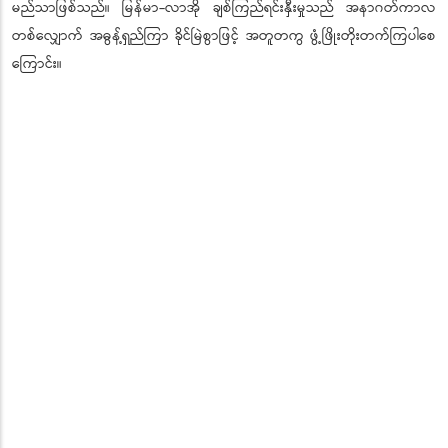
မည်သာဖြစ်သည်။ မြန်မာ-လာအို ချစ်ကြည်ရင်းနှီးမှုသည် အနာဂတ်ကာလ
တစ်လျှောက် အဓွန့်ရှည်ကြာ ခိုင်မြဲစွာဖြင့် အတူတကွ ဖွံ့ဖြိုးတိုးတက်ကြပါစေ
ကြောင်း။