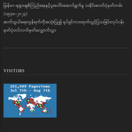
မြန်မာ-ရုရှားချစ်ကြည်ရေးနှင့်ပူးပေါင်းဆောင်ရွက်မှု သမိုင်းဓာတ်ပုံမှတ်တမ်း
(၁၉၄၈-၂၀၂၃)
ဆက်သွယ်ရေးကွန်ရက်ကိုအသုံးပြု၍ ရုပ်ရှင်ကားထုတ်လွှင့်ပြသခြင်းလုပ်ငန်း
မှတ်ပုံတင်လက်မှတ်လျှောက်လွှာ
VISITORS