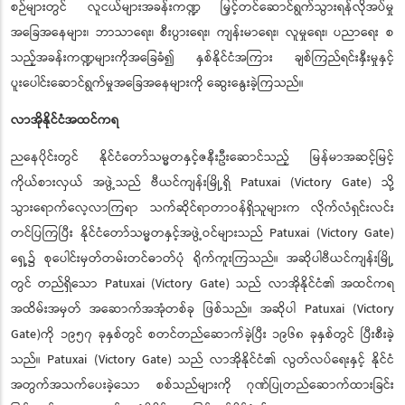
စဉ်များတွင် လူငယ်များအခန်းကဏ္ဍ မြှင့်တင်ဆောင်ရွက်သွားရန်လိုအပ်မှု
အခြေအနေများ၊ ဘာသာရေး၊ စီးပွားရေး၊ ကျန်းမာရေး၊ လူမှုရေး၊ ပညာရေး စ
သည့်အခန်းကဏ္ဍများကိုအခြေခံ၍ နှစ်နိုင်ငံအကြား ချစ်ကြည်ရင်းနှီးမှုနှင့်
ပူးပေါင်းဆောင်ရွက်မှုအခြေအနေများကို ဆွေးနွေးခဲ့ကြသည်။
လာအိုနိုင်ငံအထင်ကရ
ညနေပိုင်းတွင် နိုင်ငံတော်သမ္မတနှင့်ဇနီးဦးဆောင်သည့် မြန်မာအဆင့်မြင့်
ကိုယ်စားလှယ် အဖွဲ့သည် ဗီယင်ကျန်းမြို့ရှိ Patuxai (Victory Gate) သို
သွားရောက်လေ့လာကြရာ သက်ဆိုင်ရာတာဝန်ရှိသူများက လိုက်လံရှင်းလင်း
တင်ပြကြပြီး နိုင်ငံတော်သမ္မတနှင့်အဖွဲ့ဝင်များသည် Patuxai (Victory Gate)
ရှေ့၌ စုပေါင်းမှတ်တမ်းတင်ဓာတ်ပုံ ရိုက်ကူးကြသည်။ အဆိုပါဗီယင်ကျန်းမြို့
တွင် တည်ရှိသော Patuxai (Victory Gate) သည် လာအိုနိုင်ငံ၏ အထင်ကရ
အထိမ်းအမှတ် အဆောက်အအုံတစ်ခု ဖြစ်သည်။ အဆိုပါ Patuxai (Victory
Gate)ကို ၁၉၅၇ ခုနှစ်တွင် စတင်တည်ဆောက်ခဲ့ပီး ၁၉၆၈ ခုနှစ်တွင် ပီးစီးခဲ့
သည်။ Patuxai (Victory Gate) သည် လာအိုနိုင်ငံ၏ လွတ်လပ်ရေးနှင့် နိုင်ငံ
အတွက်အသက်ပေးခဲ့သော စစ်သည်များကို ဂုဏ်ပြုတည်ဆောက်ထားခြင်း