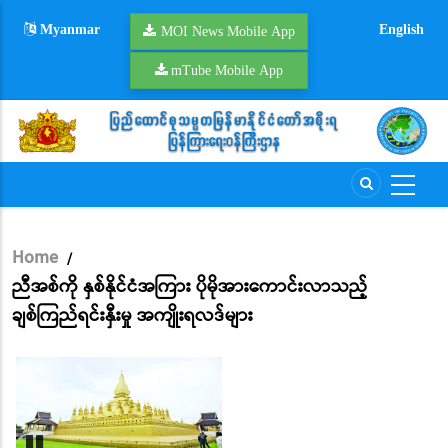
Skip
Myanmar
English
to
MOI News Mobile App
main
mTube Mobile App
content
Home
/
Breadcrumb
ညီအစ်ကို နှစ်နိုင်ငံအကြား ပိုမိုအားကောင်းလာသည့်
ချစ်ကြည်ရင်းနှီးမှု အကျိုးရလဒ်များ