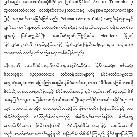
ဖြစ်သည်။ အဆောက်အအုံဒီဇိုင်းမှာ ပြင်သစ်နိုင်ငံ၏ Arc de Triomphe မှ
ယူထားသော်လည်း လာအိုဆိုင်ရာဗုဒဘာသာနှင့် ဟိန္ဒူအနုပညာလက်ရာများ
ဖြင့် အလှဆင်ထားခြင်းဖြစ်သည်။ Patuxai (Victory Gate) အတွင်းနံရံများနှင့်
မျက်နှာကြက်များတွင် နတ်သမီး၊ ကင်းနရီနှင့် ပန်းနွယ်အလှဆင် ပန်းပုလက်ရာ
များကို မြင်တွေ့နိုင်ပြီး အပေါ်ဆုံးရှုခင်းကြည့်စင်မှ Vientiane မြို့၏
မြင်ကွင်းကျယ်ကို ကြည့်ရှုနိုင်သဖြင့် ပြည်တွင်း၊ ပြည်ပခရီးသွားများ အများဆုံး
လာရောက် လည်ပတ်သည့်နေရာတစ်ခုဖြစ်သည်။
ထို့နောက် လာအိုဒီမိုကရက်တစ်သမ္မတနိုင်ငံဆိုင်ရာ မြန်မာသံရုံး၊ စစ်သံရုံး
မိသားစုများ၊ ပညာတော်သင် သင်တန်းသားများကို နိုင်ငံတော်သမ္မတက
တွေ့ဆုံအမှာစကားပြောကြားသည်။ နိုင်ငံတော်သမ္မတက “မိမိအနေဖြင့် လာအို
နိုင်ငံသို့ ယခုလာရောက်ခဲ့သည့် နိုင်ငံတော်အဆင့် ချစ်ကြည်ရေးခရီးစဉ်သည် မိမိ
အနေဖြင့် သမ္မတအဖြစ်တာဝန်ထမ်းဆောင်ပြီးနောက်ပိုင်း အာဆီယံနိုင်ငံများထဲ
တွင် ပထမဆုံးအကြိမ် လာရောက်သည့်နိုင်ငံဖြစ်ကြောင်း၊ မြန်မာနိုင်ငံနှင့် လာ
အိုနိုင်ငံတို့သည် ယုံကြည်စိတ်ချရသည့် အိမ်နီးချင်းကောင်းနိုင်ငံ၊ မိတ်ဆွေ
ကောင်းနိုင်ငံများ ဖြစ်ကြကြောင်း၊ မိမိတို့နှစ်နိုင်ငံအနေဖြင့် အစဉ်အလာရှိ
သည့် ဆက်ဆံရေးကောင်းမွန်မှုကို အမြဲထိန်းသိမ်းနိုင်ကြမည့် နိုင်ငံများဖြစ်ကြ