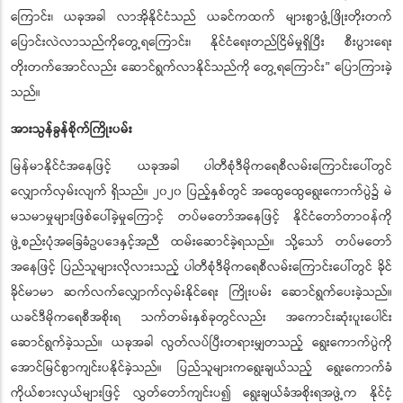
ကြောင်း၊ ယခုအခါ လာအိုနိုင်ငံသည် ယခင်ကထက် များစွာဖွံ့ဖြိုးတိုးတက်
ပြောင်းလဲလာသည်ကိုတွေ့ရကြောင်း၊ နိုင်ငံရေးတည်ငြိမ်မှုရှိပြီး စီးပွားရေး
တိုးတက်အောင်လည်း ဆောင်ရွက်လာနိုင်သည်ကို တွေ့ရကြောင်း” ပြောကြားခဲ့
သည်။
အားသွန်ခွန်စိုက်ကြိုးပမ်း
မြန်မာနိုင်ငံအနေဖြင့် ယခုအခါ ပါတီစုံဒီမိုကရေစီလမ်းကြောင်းပေါ်တွင်
လျှောက်လှမ်းလျက် ရှိသည်။ ၂၀၂၀ ပြည့်နှစ်တွင် အထွေထွေရွေးကောက်ပွဲ၌ မဲ
မသမာမှုများဖြစ်ပေါ်ခဲ့မှုကြောင့် တပ်မတော်အနေဖြင့် နိုင်ငံတော်တာဝန်ကို
ဖွဲ့စည်းပုံအခြေခံဥပဒေနှင့်အညီ ထမ်းဆောင်ခဲ့ရသည်။ သို့သော် တပ်မတော်
အနေဖြင့် ပြည်သူများလိုလားသည့် ပါတီစုံဒီမိုကရေစီလမ်းကြောင်းပေါ်တွင် ခိုင်
ခိုင်မာမာ ဆက်လက်လျှောက်လှမ်းနိုင်ရေး ကြိုးပမ်း ဆောင်ရွက်ပေးခဲ့သည်။
ယခင်ဒီမိုကရေစီအစိုးရ သက်တမ်းနှစ်ခုတွင်လည်း အကောင်းဆုံးပူးပေါင်း
ဆောင်ရွက်ခဲ့သည်။ ယခုအခါ လွတ်လပ်ပြီးတရားမျှတသည့် ရွေးကောက်ပွဲကို
အောင်မြင်စွာကျင်းပနိုင်ခဲ့သည်။ ပြည်သူများကရွေးချယ်သည့် ရွေးကောက်ခံ
ကိုယ်စားလှယ်များဖြင့် လွှတ်တော်ကျင်းပ၍ ရွေးချယ်ခံအစိုးရအဖွဲ့က နိုင်ငံ့