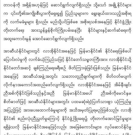
တာဝန်ကို အရှိန်အဟုန်ဖြင့် ဆောင်ရွက်လျက်ရှိသည်။ သို့သော် အချို့နိုင်ငံများ
က ၎င်းတို့၏အကျိုးစီးပွားကိုရှေးရှု၍ ပြည်သူများက ရွေးချယ်ထားသည့်အစိုးရ
ကို လက်မခံမှုများ ရှိသည်။ မည်သို့ပင်ဖြစ်စေ အစိုးရသစ်အနေဖြင့် နိုင်ငံဖွံ့ဖြိုး
တိုးတက်ရေး အားသွန်ခွန်စိုက်ကြိုးပမ်းနေပြီး နိုင်ငံများနှင့်ဆက်ဆံရေးကို
အထူးကောင်းမွန် အောင်ဆောင်ရွက်လျက်ရှိသည်။
အာဆီယံနိုင်ငံများတွင် လာအိုနိုင်ငံအနေဖြင့် မြန်မာနိုင်ငံ၏ နိုင်ငံရေးဖြစ်ပေါ်
ပြောင်းလဲမှုကို လက်ခံယုံကြည်သဖြင့် နိုင်ငံတော်သမ္မတကြီးအား လာအိုနိုင်ငံသို့
နိုင်ငံတော်အဆင့် ချစ်ကြည်ရေးခရီးစဉ် ဖိတ်ကြားခဲ့ခြင်းဖြစ်သည်။ မြန်မာနိုင်ငံ
အနေဖြင့် အာဆီယံအဖွဲ့အတွင်း သဘောတူညီချက်များကို မိတ်ဝတ်မပျက်
လိုက်နာအကောင်အထည်ဖော်လျက်ရှိသည်။ လာအိုနိုင်ငံအနေဖြင့် အိမ်နီးချင်း
ညီအစ်ကိုနိုင်ငံဖြစ်သည်နှင့်အညီ မြန်မာနိုင်ငံအပေါ် ညီအစ်ကိုမောင်နှမ
စိတ်ဓာတ်ဖြင့် အာဆီယံနိုင်ငံများအတွင်း ပထမဆုံးရဲဝံ့ပြတ်သားစွာ ယုံကြည်မှု
အပြည့်ဖြင့် အားပေးထောက်ခံမှုများကို အသိအမှတ်ပြုရမည်ဖြစ်သည်။ လာအို
နိုင်ငံ၏ စည်းလုံးညီညွတ်မှုကြောင့် နိုင်ငံဖွံ့ဖြိုးရေး၌ တိုးတက်အောင်မြင်မှုများ
ရရှိခဲ့သလို မြန်မာနိုင်ငံအနေဖြင့်လည်း အခြေခံကောင်းများ၊ လုပ်ဆောင်နိုင်မှု