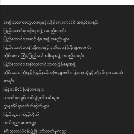
အမျိုးသားကာကွယ်ရေးနှင့်လုံခြုံရေးကောင်စီ အမည်စာရင်း
ပြည်ထောင်စုအစိုးရအဖွဲ့ အမည်စာရင်း
ပြည်ထောင်စုအဆင့် ရုံး၊ အဖွဲ့အစည်းများ
ပြည်ထောင်စုဝန်ကြီးများနှင့် ဒုတိယဝန်ကြီးများစာရင်း
တိုင်းဒေသကြီး/ပြည်နယ်အစိုးရအဖွဲ့ အမည်စာရင်း
ပြည်ထောင်စုအစိုးရသတင်းထုတ်ပြန်ရေးအဖွဲ့
တိုင်းဒေသကြီးနှင့် ပြည်နယ်အစိုးရများ၏ ပြောရေးဆိုခွင့်ပုဂ္ဂိုလ်များ အမည်
စာရင်း
မြန်မာနိုင်ငံ ပြန်တမ်းများ
သတင်းစာရှင်းလင်းပွဲမှတ်တမ်းများ
ဌာနဆိုင်ရာဝက်ဘ်ဆိုက်များ
ပြည်သူ့စာကြည့်တိုက်
အသိပညာပေးကဏ္ဍ
ခရီးသွားလုပ်ငန်းဖွံ့ဖြိုးတိုးတက်မှုကဏ္ဍ