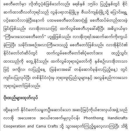
စေတီတော်မှာ လိုဏ်ဂူပုံစံဖြစ်သော်လည်း ခရစ်နှစ် ၁၅၆၀ ပြည့်နှစ်တွင် စိုင်
ဆက်ထာထီလတ်ဘုရင်သည် လွန်ပရာဘန်မြို့မှ ဗီယင်ကျန်းမြို့သို့ ပြောင်းရွှေ့
ပင့်ဆောင်လာခဲ့ပြီးနောက် ပထမစေတီတော်အားငုံ၍ စေတီထပ်မံတည်ထားခဲ့
ခြင်းဖြစ်သည်။ လာအိုဘာသာဖြင့် ထက်လွမ်စေတီဟုခေါ်ဆိုပြီး အဓိပ္ပာယ်မှာ
“ကြီးမားသောစေတီတော်” ဟူ၍ဖြစ်သည်။ လာအိုဘုရင်အဆက်ဆက်ကိုးကွယ်
ခဲ့ကြပြီး သမိုင်းအစဉ်အလာကြီးမားသည့် စေတီတော်ဖြစ်သည်။ လာအိုနိုင်ငံ၏
နိုင်ငံတော်တံဆိပ်တွင် ထက်လွမ်စေတီတော်၏ပုံတော်အား ထည့်သွင်း
ထားသည်ကို တွေ့နိုင်သည်။ ထက်လွမ်ဘုရားပွဲတော်ကို နှစ်စဉ်လာအိုဘာသာ
ဖြင့် ဖကျိလ၊ လပြည့်နေ့ (မြန်မာအခေါ် တန်ဆောင်မုန်းလပြည့်နေ့) တွင်
ကျင်းပပြုလုပ်ပြီး တစ်နိုင်ငံလုံးမှ ဘုရားဖူးပြည်သူများနှင့် အလွန်စည်ကားသော
ဘုရားပွဲတော်ဖြစ်သည်။
ပိုးထည်များထုတ်လုပ်
ထို့နောက် နိုင်ငံတော်သမ္မတဦးဆောင်သော အဆင့်မြင့်ကိုယ်စားလှယ်အဖွဲ့သည်
လာအို အသေးစား၊ အငယ်စားစက်မှလုပ်ငန်း Phonthong Handicrafts
Cooperation and Cama Crafts သို သွားရောက်ကြည့်ရှုလေ့လာကပြီး သိရှိ