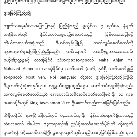
ဖွံ့ဖြိုးတိုးတက်မှုနှင့် ပူးပေါင်းဆောင်ရွက်မှုများကို ရှုမြင်ကြရမည်ဖြစ်သည်။
ဖူးမြော်ကြည်ညို
ကျက်သရေမင်္ဂလာအဖြာဖြာနှင့် ပြည့်စုံသည့် ဇူလိုင်လ ၄ ရက်နေ့ နံနက်
အချိန်အခါတွင် နိုင်ငံတော်သမ္မတဦးဆောင်သည့် မြန်မာအဆင့်မြင့်
ကိုယ်စားလှယ်အဖွဲ့သည် ဗီယင်ကျန်းမြို့ရှိ ထက်လွမ်စေတီတော်သို့
သွားရောက်ဖူးမြော်ကြည်ညိုသည်။ ယင်းနောက် လာအိုဗုဒဘာသာအသင်း
ဗဟို၏ဥက္ကဋ္ဌနှင့် လာအိုနိုင်ငံ သံဃရာဇာဆရာတော် Maha Ahjan Yai
Mahaved Menenai ၊ လာအိုနိုင်ငံမှ သက်တော် (၁၀၆) နှစ်ရှိ သက်တော်ရှည်
ဆရာတော် Most Ven. Noi Sangvalo တိုအား ဖူးမြော်ကည်ညိကပီး
ပိဋကတ်သုံးပုံစာအုပ်များ၊ လှဖွယ်ဝတ္ထုပစ္စည်းများ ဆက်ကပ်လှူဒါန်းခဲ့သည်။
ထက်လွမ်စေတီတော်သည် ရှေးဟောင်းသမိုင်းဝင်စေတီတော်ဖြစ်ပြီး ၁၃ ရာစု
အစောပိုင်းတွင် King Jayavamon VI က ဦးဆောင်တည်ထားခဲ့ခြင်းဖြစ်သည်။
အိန္ဒိယနိုင်ငံ ရာဇဂြိုဟ်ပြည်တွင် ပညာသင်ယူပြီး ပြန်လည်ရောက်ရှိလာသည့်
သံဃာတော် ငါးပါးက ဗုဒ္ဓဘုရားရှင်၏ ညှပ်ရိုးတော်အောက်ပိုင်းကို ကိုးကွယ်
ပူဇော်ရန် ပင့်ဆောင်လာခဲ့ပြီး ဌာပနာသွတ်သွင်းတည်ထားခဲ့ခြင်းဖြစ်သည်။ မူလ