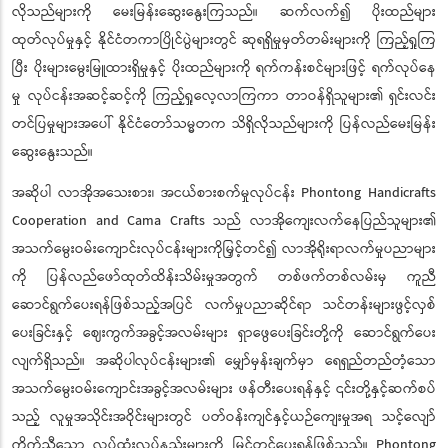
လိုသည်များကို မေးမြန်းဆွေးနွေးကြသည်။ ဆက်လက်၍ ပိုးထည်များ
ထုတ်လုပ်မှုနှင့် နိုင်ငံတကာပြိုင်ပွဲများတွင် ဆုရရှိမှုမှတ်တမ်းများကို ကြည့်ရှုကြ
ပြီး ပိုးများမွေးမြူထားရှိမှုနှင့် ပိုးထည်များကို ရက်ကန်းစင်များဖြင့် ရက်လုပ်နေ
မှု လုပ်ငန်းအဆင့်ဆင့်ကို ကြည့်ရှုလေ့လာကြကာ တာဝန်ရှိသူများ၏ ရှင်းလင်း
တင်ပြမှုများအပေါ် နိုင်ငံတော်သမ္မတက သိရှိလိုသည်များကို ပြန်လည်မေးမြန်း
ဆွေးနွေးသည်။
အဆိုပါ လာအိုအသေးစား၊ အငယ်စားစက်မှုလုပ်ငန်း Phontong Handicrafts
Cooperation and Cama Crafts သည် လာအိုကျေးလက်နေပြည်သူများ၏
အသက်မွေးဝမ်းကျောင်းလုပ်ငန်းများကိုမြှင့်တင်၍ လာအိုရိုးရာလက်မှုပညာများ
ကို ပြန်လည်ဖော်ထုတ်ထိန်းသိမ်းမှုအတွက် တစ်ဖက်တစ်လမ်းမှ ကူညီ
ဆောင်ရွက်ပေးရန်ဖြစ်သည့်အပြင် လက်မှုပညာဆိုင်ရာ သင်တန်းများဖွင့်လှစ်
ပေးခြင်းနှင့် ဈေးကွက်အခွင့်အလမ်းများ ရှာဖွေပေးခြင်းတို့ကို ဆောင်ရွက်ပေး
လျက်ရှိသည်။ အဆိုပါလုပ်ငန်းများ၏ မျှော်မှန်းချက်မှာ ရေရှည်တည်တံ့သော
အသက်မွေးဝမ်းကျောင်းအခွင့်အလမ်းများ ဖန်တီးပေးရန်နှင့် ၎င်းတို့နှင့်ဆက်စပ်
သည့် လူမှုအသိုင်းအဝိုင်းများတွင် ပတ်ဝန်းကျင်နှင့်ယဉ်ကျေးမှုအရ သင့်လျော်
ကိုက်ညီသော လုပ်ထုံးလုပ်နည်းများကို မြှင့်တင်ပေးရန်ဖြစ်သည်။ Phontong