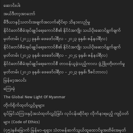
ဆောင်းပါး
အယ်ဒီတာ့အာဘော်
မီဒီယာနှင့်သတင်းအချက်အလက်ဆိုင်ရာ သိနားလည်မှု
နိုင်ငံတော်စီမံအုပ်ချုပ်ရေးကောင်စီ၏ နိုင်ငံအကျိုး သယ်ပိုးဆောင်ရွက်ချက်
မှတ်တမ်း (၂၀၂၂ ခုနှစ်၊ ဖေဖော်ဝါရီလ - ၂၀၂၃ ခုနှစ်၊ ဇန်နဝါရီလ)
နိုင်ငံတော်စီမံအုပ်ချုပ်ရေးကောင်စီ၏ နိုင်ငံအကျိုး သယ်ပိုးဆောင်ရွက်ချက်
မှတ်တမ်း (၂၀၂၃ ခုနှစ်၊ ဖေဖော်ဝါရီလ - ၂၀၂၄ ခုနှစ်၊ ဇန်နဝါရီလ)
နိုင်ငံတော်စီမံအုပ်ချုပ်ရေးကောင်စီ တာဝန်ယူခဲ့သည့်ကာလ ဖွံ့ဖြိုးတိုးတက်မှု
မှတ်တမ်း (၂၀၂၁ ခုနှစ်၊ ဖေဖော်ဝါရီလ - ၂၀၂၃ ခုနှစ်၊ ဒီဇင်ဘာလ)
မြန်မာ့အလင်း
ကြေးမုံ
The Global New Light Of Myanmar
တိုက်ရိုက်ထုတ်လွှင့်မှုများ
ရုပ်မြင်သံကြားနှင့်အသံထုတ်လွှင့်ခြင်း လုပ်ငန်းဆိုင်ရာ လိုက်နာရမည့် ကျင့်ဝတ်
များ (Code of Ethics)
(၇၅)နှစ်မြောက် မြန်မာ-ရုရှား သံတမန်ဆက်သွယ်ထူထောင်မှုအထိမ်းအမှတ်