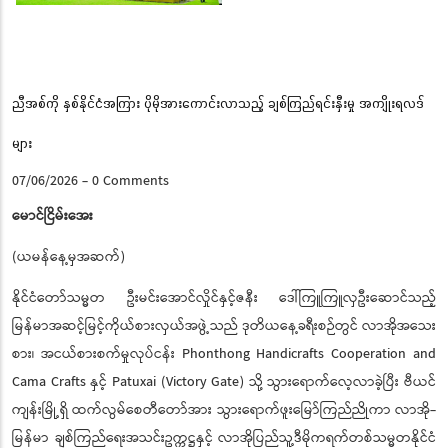
Pause
ညီအစ်ကို နှစ်နိုင်ငံအကြား ပိုမိုအားကောင်းလာသည့် ချစ်ကြည်ရင်းနှီးမှု အကျိုးရလဒ်
များ
07/06/2026
-
0 Comments
မောင်ငြိမ်းအေး
(ယမန်နေ့မှအဆက်)
နိုင်ငံတော်သမ္မတ ဦးမင်းအောင်လှိုင်နှင့်ဇနီး ဒေါ်ကြူကြူလှဦးဆောင်သည့်
မြန်မာအဆင့်မြင့်ကိုယ်စားလှယ်အဖွဲ့သည် ဒုတိယနေ့ခရီးစဉ်တွင် လာအိုအသေး
စား၊ အငယ်စားစက်မှုလုပ်ငန်း Phonthong Handicrafts Cooperation and
Cama Crafts နှင့် Patuxai (Victory Gate) သို့ သွားရောက်လေ့လာခဲ့ပြီး ဗီယင်
ကျန်းမြို့ရှိ ထက်လွမ်စေတီတော်အား သွားရောက်ဖူးမြော်ကြည်ညိုကာ လာအို-
မြန်မာ ချစ်ကြည်ရေးအသင်းဥက္ကဋ္ဌနှင့် လာအိုပြည်သူ့ဒီမိုကရက်တစ်သမ္မတနိုင်ငံ