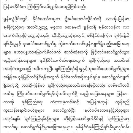
မြန်မာနိုင်ငံက ကြီးကြပ်လမ်းညွှန်ပေးမည်ဖြစ်သည်။
မွန်းလွဲပိုင်းတွင် နိုင်ငံတော်သမ္မတ ဦးမင်းအောင်လှိုင်ထံသို့ လာအို-မြန်မာ
ချစ်ကြည်ရေး အသင်းဥက္ကဋ္ဌ မစ္စတာ ဆေနမတ် မွန်ထရီ ချန်ထာဝုန်က လာ
ရောက်ဂါရဝပြုတွေ့ဆုံသည်။ ထိုသို့တွေ့ဆုံရာတွင် နှစ်နိုင်ငံအကြား ချစ်ကြည်
ရင်းနှီးမှုနှင့် ပူးပေါင်းဆောင်ရွက်မှု တိုးတက်ကောင်းမွန်လျက်ရှိသည့်အခြေအနေ
များ၊ မဟာဗျူဟာမြောက်မိတ်ဖက် ဆက်ဆံရေးကို မြှင့်တင်ဆောင်ရွက်သွား
မည့်အခြေအနေများ၊ နှစ်နိုင်ငံဆက်ဆံရေးအတွက် ချစ်ကြည်ရေး အသင်း၏
အခန်းကဏ္ဍသည် အဓိကကျပြီး ချစ်ကြည်ရင်းနှီးမှုနှင့် ပူးပေါင်းဆောင်ရွက်မှုများ
အရှိန်အဟုန်မြှင့်တင်နိုင်ရန်အတွက် နိုင်ငံတော်အစိုးရနှစ်ရပ်မှ ဆောင်ရွက်လျက်
ရှိသကဲ့သို့ လာအို-မြန်မာ ချစ်ကြည်ရေးအသင်းအနေဖြင့်လည်း တစ်ဖက်တစ်
လမ်းမှ ကြိုးပမ်းဆောင်ရွက်ရန်လိုအပ်လျက်ရှိ သည့်အခြေအနေများ၊ မြန်မာ-
လာအို ချစ်ကြည်ရေး တံတားမှတစ်ဆင့် အပြန်အလှန် ကုန်စည်
ကူးသန်းရောင်းဝယ်မှုများ ဆောင်ရွက်ပြီး နယ်စပ်ဒေသနေပြည်သူများ
အချင်းချင်း ချစ်ကြည်ရင်းနှီးမှုများ တိုးမြှင့်ဆောင်ရွက်နိုင်ရန် ချစ်ကြည်ရေး
အသင်းမှ ဆောင်ရွက်နိုင်မှုအခြေအနေများ၊ နှစ်နိုင်ငံချစ်ကြည်ရင်းနှီးမှုလုပ်ငန်း