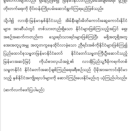
စွမ်းပကားများလည်း ရှိနေပြီဖြစ်၍ မြန်မာနိုင်ငံတည်ငြိမ်အေးချမ်းရေး၊ ဖွံ့ဖြိုး
တိုးတက်ရေးကို ဝိုင်းဝန်းကြိုးပမ်းဆောင်ရွက်ကြရမည်ဖြစ်သည်။
သို့ပါ၍ လာအို-မြန်မာနှစ်နိုင်ငံသည် အိမ်နီးချင်းမိတ်ကောင်းဆွေကောင်းနိုင်ငံ
များ၊ အာဆီယံတွင် တစ်သားတည်းရှိသော နိုင်ငံများဖြစ်ကြသည့်အပြင် ရှေး
အစဉ်အဆက်ကတည်းက သွေးရင်းသားရင်းများဖြစ်ကြပြီး မရှိအတူရှိအတူ
အေးအတူပူအမျှ အတူတကွနေထိုင်လာခဲ့သော ညီရင်းအစ်ကိုနိုင်ငံများဖြစ်ကြ၍
ပြည်ထောင်စုသမ္မတမြန်မာနိုင်ငံတော် နိုင်ငံတော်သမ္မတကြီးဦးဆောင်သည့်
မြန်မာအဆင့်မြင့် ကိုယ်စားလှယ်အဖွဲ့၏ လာအိုပြည်သူ့ဒီမိုကရက်တစ်
သမ္မတနိုင်ငံ နိုင်ငံတော်အဆင့်ချစ်ကြည်ရေးခရီးစဉ်သည် ပိုမိုအားကောင်းခိုင်မာ
သည့် နှစ်နိုင်ငံအကျိုးရလဒ်များကို ဆောင်ကြဉ်းပေးနိုင်မည်ဟု ယုံကြည်ပါသည်။
(ဆက်လက်ဖော်ပြပါမည်)