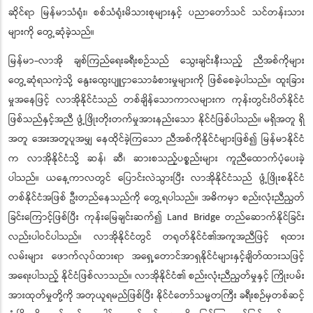
ဆိုင်ရာ မြန်မာသံရုံး၊ စစ်သံရုံးမိသားစုများနှင့် ပညာတော်သင် သင်တန်းသား
များကို တွေ့ဆုံခဲ့သည်။
မြန်မာ-လာအို ချစ်ကြည်ရေးခရီးစဉ်သည် သွေးချင်းနီးသည့် ညီအစ်ကိုများ
တွေ့ဆုံရသကဲ့သို့ နွေးထွေးပျူငှာသောခံစားမှုများကို ဖြစ်စေခဲ့ပါသည်။ ထူးခြား
မှုအနေဖြင့် လာအိုနိုင်ငံသည် တစ်ချိန်သောကာလများက ကုန်းတွင်းပိတ်နိုင်ငံ
ဖြစ်သည်နှင့်အညီ ဖွံ့ဖြိုးတိုးတက်မှုအားနည်းသော နိုင်ငံဖြစ်ပါသည်။ မရှိအတူ ရှိ
အတူ အေးအတူပူအမျှ နေထိုင်ခဲ့ကြသော ညီအစ်ကိုနိုင်ငံများဖြစ်၍ မြန်မာနိုင်ငံ
က လာအိုနိုင်ငံသို့ ဆန်၊ ဆီ၊ ဆားစသည့်ပစ္စည်းများ ကူညီထောက်ပံ့ပေးခဲ့
ပါသည်။ ယနေ့ကာလတွင် ပြောင်းလဲသွားပြီး လာအိုနိုင်ငံသည် ဖွံ့ဖြိုးစနိုင်ငံ
တစ်နိုင်ငံအဖြစ် ဦးတည်နေသည်ကို တွေ့ရပါသည်။ အဓိကမှာ စည်းလုံးညီညွတ်
ခြင်းကြောင့်ဖြစ်ပြီး ကုန်းမြေချင်းဆက်၍ Land Bridge တည်ဆောက်နိုင်ခြင်း
လည်းပါဝင်ပါသည်။ လာအိုနိုင်ငံတွင် တရုတ်နိုင်ငံ၏အကူအညီဖြင့် ရထား
လမ်းများ ဖောက်လုပ်ထားရာ အရှေ့တောင်အာရှနိုင်ငံများနှင့်ချိတ်ထားသဖြင့်
အရေးပါသည့် နိုင်ငံဖြစ်လာသည်။ လာအိုနိုင်ငံ၏ စည်းလုံးညီညွတ်မှုနှင့် ကြိုးပမ်း
အားထုတ်မှုတို့ကို အတုယူရမည်ဖြစ်ပြီး နိုင်ငံတော်သမ္မတကြီး ခရီးစဉ်မှတစ်ဆင့်