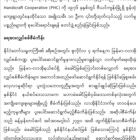
Handicraft Cooperative (PHC) ကို ၁၉၇၆ ခုနှစ်တွင် ဗီယင်ကျန်းမြို့ရှိ ဖွန်ထုံ
ကျေးရွာတွင်နေထိုင်သော အမျိုးသမီး ၁၀ ဦးက ၎င်းတို့ထုတ်လုပ်သည့် လက်မှု
ပစ္စည်းများကို စုပေါင်းရောင်းချရန် စတင်ဖွဲ့စည်းခဲ့ခြင်းဖြစ်သည်။
ရေအားလျှပ်စစ်စီမံကိန်း
နိုင်ငံတော်သမ္မတကြီး၏ ခရီးစဉ်အတွင်း ဇူလိုင်လ ၄ ရက်နေ့က မြန်မာ-လာအို
လျှပ်စစ်ကဏ္ဍ ပူးပေါင်းဆောင်ရွက်မှုနားလည်မှုစာချွန်လွှာ လက်မှတ်ရေးထိုးခဲ့
သည်။ မြန်မာ-လာအိုနယ်စပ်ရှိ မဲခေါင်မြစ်ကြောင်းတစ်လျှောက် ရေအား
လျှပ်စစ်စီမံကိန်းများ အကောင်အထည်ဖော်ဆောင်ရွက်နိုင်ရန် ဖြစ်နိုင်ခြေစူးစမ်း
လေ့လာမှုဆိုင်ရာ ပူးတွဲသဘောတူညီမှုအတွက် စာချုပ်ချုပ်ဆိုခြင်းဖြစ်သည်။
နှစ်နိုင်ငံ နယ်စပ်ဒေသသာမက မဟာမဲခေါင်မြစ်ဝှမ်းဒေသတစ်ခုလုံးအတွက်
အကျိုးကျေးဇူးများရရှိမည့် စီမံကိန်းဖြစ်သည်။ လာအိုနိုင်ငံဘက်မှ တာဝန်ပေး
မည့်ကုမ္ပဏီများ ပူးပေါင်းဆောင်ရွက်မည့်စီမံကိန်းဖြစ်သည်။ အဆိုပါစီမံကိန်း
သည် ခန့်မှန်းတပ်ဆင် အင်အားမဂ္ဂါဝပ် ၂၇၉၀ အထိ ထွက်ရှိနိုင်သောစီမံကိန်း
ဖြစ်သည်။ မဲခေါင်မြစ်သည် နှစ်နိုင်ငံနယ်စပ်မြစ် ဖြစ်သောကြောင့် နှစ်နိုင်ငံ
ထုံးတမ်းစဉ်လာဥပဒေ၊ လုပ်ထုံးလုပ်နည်းများနှင့် ဆောင်ရွက်ရမည်ဖြစ်ပြီး