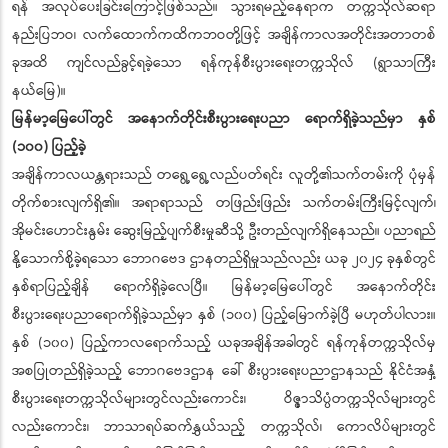
ရန် အလုပ်ပေးခြင်းကြောင့်ဖြစ်သည်။ သွားရမည့်နေရာက တက္ကသိုလ်ဆရာ
နည်းပြဘဝ၊ လက်ထောက်ကထိကဘဝတို့ဖြင့် အချိန်ကာလအတိုင်းအတာတစ်
ခုအထိ ကျင်လည်ခွင့်ရခဲ့သော ရန်ကုန်စီးပွားရေးတက္ကသိုလ် (ရွာသာကြီး
နယ်မြေ)။
မြန်မာ့မြေပေါ်တွင် အနောက်တိုင်းစီးပွားရေးပညာ ရောက်ရှိခဲ့သည်မှာ နှစ်
(၁၀၀) ပြည့်ခဲ့
အချိန်ကာလယန္တရားသည် တရွေ့ရွေ့လည်ပတ်ရင်း လူတို့၏သက်တမ်းကို ပုံမှန်
တိုက်စားလျက်ရှိ၏။ အရာရာသည် တဖြည်းဖြည်း သက်တမ်းကြီးမြင့်လျက်၊
အိုမင်းဟောင်းနွမ်း ဆွေးမြည့်ပျက်စီးမှုဆီသို့ ဦးတည်လျက်ရှိနေသည်။ ပညာရည်
နို့သောက်စို့ခဲ့ရသော ဘောဂဗေဒ ဌာနတည်ရှိမှုသည်လည်း ယခု ၂၀၂၄ ခုနှစ်တွင်
နှစ်ရာပြည့်ချိန် ရောက်ရှိခဲ့လေပြီ။ မြန်မာ့မြေပေါ်တွင် အနောက်တိုင်း
စီးပွားရေးပညာရောက်ရှိခဲ့သည်မှာ နှစ် (၁၀၀) ပြည့်မြောက်ခဲ့ပြီ မဟုတ်ပါလား။
နှစ် (၁၀၀) ပြည့်ကာလရောက်သည့် ယခုအချိန်အခါတွင် ရန်ကုန်တက္ကသိုလ်မှ
အစပြုတည်ရှိခဲ့သည့် ဘောဂဗေဒဌာန ခေါ် စီးပွားရေးပညာဌာနသည် နိုင်ငံအနှံ့
စီးပွားရေးတက္ကသိုလ်များတွင်လည်းကောင်း၊ ဝိဇ္ဇာသိပ္ပံတက္ကသိုလ်များတွင်
လည်းကောင်း၊ ဘာသာရပ်ဆက်နွှယ်သည့် တက္ကသိုလ်၊ ကောလိပ်များတွင်