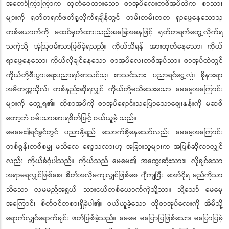
အတော်ကြာကြာက ထုတ်ဝေထားသော စာအုပ်လေးတစ်အုပ်ထဲက စာသား
များကို ရုတ်တရက်ဖတ်ရှုလိုက်ရချိန်တွင် တမ်းတမ်းတတ ရှာဖွေနေသောသူ
တစ်ယောက်ကို မထင်မှတ်ထားသည့်အခြေအနေဖြင့် ရုတ်တရက်တွေ့လိုက်ရ
သကဲ့သို့ အံ့ဩဝမ်းသာဖြစ်ခဲ့ရသည်။ ကိုယ်သိရန် အားထုတ်နေသော၊ ကိုယ်
ရှာဖွေနေသော၊ ကိုယ်လိုချင်နေသော စာအုပ်လေးတစ်အုပ်သာ။ စာအုပ်ထဲတွင်
ကိုယ်တို့စီးပွားရေးပညာရပ်စာသင်သူ၊ စာသင်သား ပညာရင်ငွေ့လှုံ၊ ခိုနားရာ
အမိတက္ကသိုလ်၊ တစ်နည်းဆိုရလျှင် ကိုယ်တို့မသိသေးသော မေမေ့အကြောင်း
များကို တွေ့ရ၏။ ထိုစာအုပ်ကို စာအုပ်ရောင်းသူပြောသောဈေးနှုန်းကို မဆစ်
တော့ဘဲ ဝမ်းသာအားရစိတ်ဖြင့် ဝယ်ယူခဲ့ သည်။
မေမေ၏ရင်ခွင်တွင် ပညာနို့ရည် သောက်စို့နေသော်လည်း မေမေ့အကြောင်း
တစ်စွန်းတစ်စမျှ မသိလေ ရော့သလားဟု အခြားသူများက အပြစ်ဆိုလာလျှင်
လည်း ကိုယ်ခံဝံ့ပါသည်။ ကိုယ်သည် မေမေ၏ အထွေးဆုံးသား။ လိုချင်သော
အရာမရလျှင်ဖြစ်စေ၊ စိတ်အလိုမကျလျှင်ဖြစ်စေ ဂျီကျပြီး အော်ငိုရ မည်ကိုသာ
သိသော လူမမည်အရွယ် သားငယ်တစ်ယောက်ကဲ့သို့သာ။ သို့သော် မေမေ့
အကြောင်း စိတ်ဝင်တစားရှိခဲ့ပါ၏။ ဝယ်ယူခဲ့သော ထိုစာအုပ်လေးကို အိမ်သို့
ရောက်လျှင်ရောက်ချင်း ဖတ်ဖြစ်ခဲ့သည်။ မေမေ မပြောပြဖြစ်သော၊ မပြောပြခဲ့