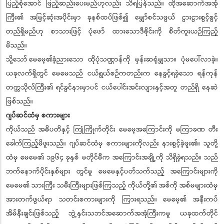
ပြည့်စုံအောင် ဖြည့်ဆည်းပေးမည်ဟုလည်း သိရပြန်သည်။ ထိုအဆောက်အအုံ
ကြီး၏ အမြင့်ဆုံးအပိုင်းမှာ ခုနစ်ထပ်ဖြစ်၍ မျှော်စင်သဖွယ် ငွားငွားစွင့်စွင့်
တည်ရှိမည်ဟု စာသားဖြင့် ပုံဖော် ထားသောဒီဇိုင်းကို စိတ်ကူးယဉ်ကြည့်
မိသည်။
သို့သော် မေမေ့၏ခံ့ညားသော ထိုပုံသဏ္ဌာန်ကို မှန်းဆရုံမျှသာ။ ပုံမပေါ်လာခဲ့။
ယခုလက်ရှိတွင် မေမေသည် ငယ်ရွယ်စဉ်ကတည်းက နေခွင့်ရခဲ့သော ရန်ကုန်
တက္ကသိုလ်ကြီး၏ ရင်ခွင်နားမှာပင် ငယ်ပေါင်းအင်းလျားနှင့်အတူ တည်ရှိ နေဆဲ
ဖြစ်သည်။
ဂျပ်ဆင်ထံမှ စကားများ
ကိုယ်သည် အဓိပတိနှင့် ကြုံကြိုက်တိုင်း မေမေ့အကြောင်းကို မကြာခဏ တီး
ခေါက်ကြည့်မိဖူးသည်။ ဂျပ်ဆင်ထံမှ စကားများကိုလည်း နားစွင့်ခဲ့ဖူး၏။ သူတို့
ထံမှ မေမေ၏ ၁၉၆၄ ခုနှစ် မတိုင်မီက အကြောင်းအချို့ကို သိရှိခဲ့ရသည်။ သည်
ဘက်နောက်ပိုင်းနှစ်များ တွင်မူ မေမေနှင့်ပတ်သက်သည့် အကြောင်းများကို
မေမေ၏ သားကြီး သမီးကြီးများဖြစ်ကြသည့် ကိုယ်တို့၏ အစ်ကို အစ်မများထံမှ
အားတက်ဖွယ်ရာ သတင်းစကားများကို ကြားရသည်။ မေမေ့၏ အနီးကပ်
အိမ်နီးချင်းဖြစ်သည့် ဘွဲ့နှင်းသဘင်အဆောက်အအုံကြီးကမူ ယခုထက်တိုင်