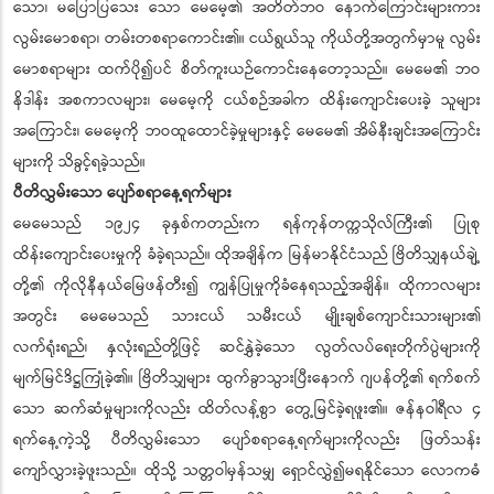
သော၊ မပြောပြသေး သော မေမေ့၏ အတိတ်ဘဝ နောက်ကြောင်းများကား
လွမ်းမောစရာ၊ တမ်းတစရာကောင်း၏။ ငယ်ရွယ်သူ ကိုယ်တို့အတွက်မှာမူ လွမ်း
မောစရာများ ထက်ပို၍ပင် စိတ်ကူးယဉ်ကောင်းနေတော့သည်။ မေမေ၏ ဘဝ
နိဒါန်း အစကာလများ၊ မေမေ့ကို ငယ်စဉ်အခါက ထိန်းကျောင်းပေးခဲ့ သူများ
အကြောင်း၊ မေမေ့ကို ဘဝထူထောင်ခဲ့မှုများနှင့် မေမေ၏ အိမ်နီးချင်းအကြောင်း
များကို သိခွင့်ရခဲ့သည်။
ပီတိလွှမ်းသော ပျော်စရာနေ့ရက်များ
မေမေသည် ၁၉၂၄ ခုနှစ်ကတည်းက ရန်ကုန်တက္ကသိုလ်ကြီး၏ ပြုစု
ထိန်းကျောင်းပေးမှုကို ခံခဲ့ရသည်။ ထိုအချိန်က မြန်မာနိုင်ငံသည် ဗြိတိသျှနယ်ချဲ့
တို့၏ ကိုလိုနီနယ်မြေဖန်တီး၍ ကျွန်ပြုမှုကိုခံနေရသည့်အချိန်။ ထိုကာလများ
အတွင်း မေမေသည် သားငယ် သမီးငယ် မျိုးချစ်ကျောင်းသားများ၏
လက်ရုံးရည်၊ နှလုံးရည်တို့ဖြင့် ဆင်နွှဲခဲ့သော လွတ်လပ်ရေးတိုက်ပွဲများကို
မျက်မြင်ဒိဋ္ဌကြုံခဲ့၏။ ဗြိတိသျှများ ထွက်ခွာသွားပြီးနောက် ဂျပန်တို့၏ ရက်စက်
သော ဆက်ဆံမှုများကိုလည်း ထိတ်လန့်စွာ တွေ့မြင်ခဲ့ရဖူး၏။ ဇန်နဝါရီလ ၄
ရက်နေ့ကဲ့သို့ ပီတိလွှမ်းသော ပျော်စရာနေ့ရက်များကိုလည်း ဖြတ်သန်း
ကျော်လွှားခဲ့ဖူးသည်။ ထိုသို့ သတ္တဝါမှန်သမျှ ရှောင်လွှဲ၍မရနိုင်သော လောကဓံ