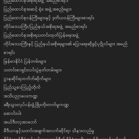
ပြည်ထောင်စုအစိုးရအဖွဲ့ အမည်စာရင်း
ပြည်ထောင်စုအဆင့် ရုံး၊ အဖွဲ့အစည်းများ
ပြည်ထောင်စုဝန်ကြီးများနှင့် ဒုတိယဝန်ကြီးများစာရင်း
တိုင်းဒေသကြီး/ပြည်နယ်အစိုးရအဖွဲ့ အမည်စာရင်း
ပြည်ထောင်စုအစိုးရသတင်းထုတ်ပြန်ရေးအဖွဲ့
တိုင်းဒေသကြီးနှင့် ပြည်နယ်အစိုးရများ၏ ပြောရေးဆိုခွင့်ပုဂ္ဂိုလ်များ အမည်
စာရင်း
မြန်မာနိုင်ငံ ပြန်တမ်းများ
သတင်းစာရှင်းလင်းပွဲမှတ်တမ်းများ
ဌာနဆိုင်ရာဝက်ဘ်ဆိုက်များ
ပြည်သူ့စာကြည့်တိုက်
အသိပညာပေးကဏ္ဍ
ခရီးသွားလုပ်ငန်းဖွံ့ဖြိုးတိုးတက်မှုကဏ္ဍ
ဆောင်းပါး
အယ်ဒီတာ့အာဘော်
မီဒီယာနှင့်သတင်းအချက်အလက်ဆိုင်ရာ သိနားလည်မှု