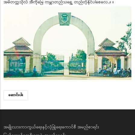
အမိတက္ကသိုလ် အီကိုမြေ ကမ္ဘာတည်သရွေ့ တည်တံ့နိုင်ပါစေလေ..။ ။
ဆောင်းပါး
အမျိုးသားကာကွယ်ရေးနှင့်လုံခြုံရေးကောင်စီ အမည်စာရင်း