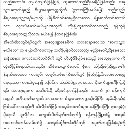
လည်းကောင်း ကျယ်ကျယ်ပြန့်ပြန့် ထူထောင်တည်ရှိနေခဲ့ပြီဖြစ်သည်။ ယခု
သွားရောက်ရမည့် စီးပွားရေးတက္ကသိုလ် (ရွာသာကြီးနယ်မြေ) သည်လည်း
စီးပွားရေးပညာရပ်များကို ပိုမိုစိတ်ဝင်စားမှုရှိလာသော မျိုးဆက်သစ်စာသင်
သား လူငယ်မောင်မယ်များအတွက် တိုးချဲ့ထူထောင်ထားသည့် ရန်ကုန်
စီးပွားရေးတက္ကသိုလ်၏ နယ်မြေ ခွဲတစ်ခုဖြစ်၏။
အိမ်တံခါးဝတွင်ရပ်လျက် အတွေးများနေခိုက် ကားဆရာလေးက “ဆရာသွား
မယ်လေ” ဟု ပြောလိုက်တော့မှ သတိပြန်ဝင်လာသည်။ မည်းမှောင်ညိုနေသော
အနီးအနား ကောင်းကင်တစ်ဝိုက် တွင် ဟိုဟိုဒီဒီပျံဝဲနေသည့် အတွေးများက ကို
ယ့်ဆီပြန်ရောက်လာသည်။ အိမ်မှအထွက်မှာပင် မိုးက သဲကြီးမဲကြီးရွာချ၏။
နံနက်စောစော ကားရှုပ်၊ လူရှုပ်လမ်းမကြီးပေါ်တွင် ဖြည်းဖြည်းလေးလေးရွေ့
နေရသော ကားထဲမှနေ၍ အပြင်က သဲသဲမဲမဲရွာချနေသော မိုးစက်များကိုကြည့်
ရင်း အတွေးများက အတိတ်သို့ ခရီးနှင်သွားပြန်သည်။ အသက် ၂၀ ဝန်းကျင်
အရွယ် ဒုတိယနှစ်ကျောင်းသားဘဝက စီးပွားရေးတက္ကသိုလ်ကြီး မည်သို့မည်ပုံ
ဖြစ်ပေါ်လာသည်ကို သိလိုစိတ်ဖြင့် စာအုပ်စာတမ်းများ သဲကြီးမဲကြီး ရှာဖွေခဲ့ပုံ၊
မိုးရာသီ ဇူလိုင်လ ကျောင်းပိတ်ရက်တစ်ရက်၌ ရန်ကုန်မြို့ထဲရှိ စာအုပ်
အဟောင်းတန်းလမ်းထဲရှိ စာအုပ်ဆိုင်တစ်ဆိုင်တွင် အမှတ်တရဖြစ်ခဲ့ရပုံကို