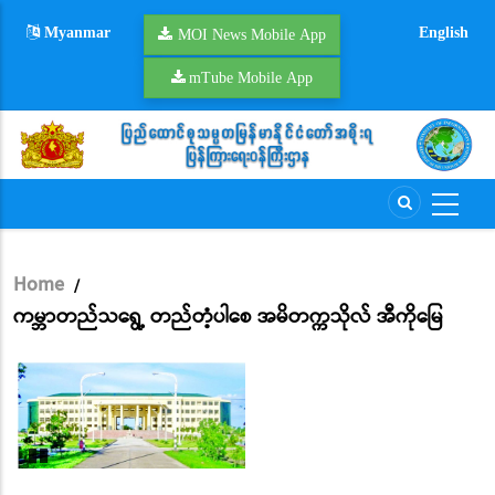
Skip
Myanmar
English
to
MOI News Mobile App
main
mTube Mobile App
content
Home
/
Breadcrumb
ကမ္ဘာတည်သရွေ့ တည်တံ့ပါစေ အမိတက္ကသိုလ် အီကိုမြေ
Pause