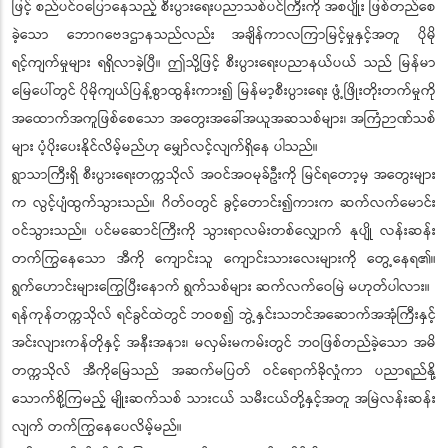
ဖြင့် စည်ပင်ဝပြောနေသည့် စီးပွားရေးပညာသစ်ပင်ကြီးကို အစပျိုး ဖြစ်တည်စေ
ခဲ့သော ဘောဂဗေဒဌာနသည်လည်း အချိန်ကာလကြာမြင့်မှုနှင့်အတူ ပိုမို
ရင့်ကျက်မှုများ ရရှိလာခဲ့ပြီ။ ဤသို့ဖြင့် စီးပွားရေးပညာနယ်ပယ် သည် မြန်မာ
မြေပေါ်တွင် ပိုမိုကျယ်ပြန့်စွာထွန်းကား၍ မြန်မာ့စီးပွားရေး ဖွံ့ဖြိုးတိုးတက်မှုကို
အထောက်အကူဖြစ်စေသော အတွေးအခေါ်အယူအဆသစ်များ၊ အကြံဉာဏ်သစ်
များ ပံ့ပိုးပေးနိုင်လိမ့်မည်ဟု မျှော်လင့်လျက်ရှိနေ ပါသည်။
ရွာသာကြီးရှိ စီးပွားရေးတက္ကသိုလ် အဝင်အဝမုခ်ဦးကို မြင်ရတော့မှ အတွေးများ
က လွင့်ပျံထွက်သွားသည်။ ဂိတ်ဝတွင် ခွင့်တောင်း၍ကားက ဆက်လက်မောင်း
ဝင်သွားသည်။ ပင်မဆောင်ကြီးကို သွားရာလမ်းတစ်လျှောက် နုပျို လန်းဆန်း
တက်ကြွနေသော အီကို ကျောင်းသူ ကျောင်းသားလေးများကို တွေ့နေရ၏။
ရွက်ဟောင်းများကြွေပြီးနောက် ရွက်သစ်များ ဆက်လက်ဝေမြဲ မဟုတ်ပါလား။
ရန်ကုန်တက္ကသိုလ် ရင်ခွင်ထဲတွင် ဘဝစ၍ ဘွဲ့နှင်းသဘင်အဆောက်အအုံကြီးနှင့်
အင်းလျားကန်တိုနှင့် အနီးအနား၊ မလှမ်းမကမ်းတွင် ဘဝဖြစ်တည်ခဲ့သော အမိ
တက္ကသိုလ် အီကိုမြေသည် အဆက်မပြတ် ဝင်ရောက်ခိုလှုံကာ ပညာရည်နို့
သောက်စို့ကြမည့် မျိုးဆက်သစ် သားငယ် သမီးငယ်တို့နှင့်အတူ အမြဲလန်းဆန်း
လျက် တက်ကြွနေပေလိမ့်မည်။