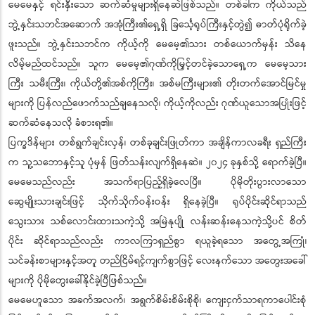
မေမေနှင့် ရင်းနှီးသော ဆက်ဆံမှုများရှိနေဆဲဖြစ်သည်။ တစ်ခါက ကိုယ်သည်
ဘွဲ့နှင်းသဘင်အဆောက် အအုံကြီး၏ရှေ့ရှိ ခြင်္သေ့ရုပ်ကြီးနှင့်တွဲ၍ ဓာတ်ပုံရိုက်ခဲ့
ဖူးသည်။ ဘွဲ့နှင်းသဘင်က ကိုယ့်ကို မေမေ့၏သား တစ်ယောက်မှန်း သိနေ
လိမ့်မည်ထင်သည်။ သူက မေမေ့၏ဂုဏ်ကိုမြှင့်တင်ခဲ့သောရှေ့က မေမေ့သား
ကြီး သမီးကြီး၊ ကိုယ်တို့၏အစ်ကိုကြီး၊ အစ်မကြီးများ၏ တိုးတက်အောင်မြင်မှု
များကို ပြန်လည်ဖောက်သည်ချနေသလို၊ ကိုယ့်ကိုလည်း ဂုဏ်ယူသောအပြုံးဖြင့်
ဆက်ဆံနေသလို ခံစားရ၏။
ပြက္ခဒိန်များ တစ်ရွက်ချင်းလှန်၊ တစ်ခုချင်းဖြုတ်ကာ အချိန်ကာလခရီး ရှည်ကြီး
က သူ့သဘောနှင့်သူ ပုံမှန် ဖြတ်သန်းလျက်ရှိနေဆဲ။ ၂၀၂၄ ခုနှစ်သို့ ရောက်ခဲ့ပြီ။
မေမေသည်လည်း အသက်ရာပြည့်ရှိခဲ့လေပြီ။ ပိုမိုတိုးပွားလာသော
ဆွေမျိုးသားချင်းဖြင့် သိုက်သိုက်ဝန်းဝန်း ရှိနေခဲ့ပြီ။ ရုပ်ပိုင်းဆိုင်ရာသည်
သွေးသား သစ်လောင်းထားသကဲ့သို့ အမြဲနုပျို လန်းဆန်းနေသကဲ့သို့ပင် စိတ်
ပိုင်း ဆိုင်ရာသည်လည်း ကာလကြာရှည်စွာ ရယူခဲ့ရသော အတွေ့အကြုံ၊
သင်ခန်းစာများနှင့်အတူ တည်ငြိမ်ရင့်ကျက်စွာဖြင့် လေးနက်သော အတွေးအခေါ်
များကို ပိုမိုတွေးခေါ်နိုင်ခဲ့ပြီဖြစ်သည်။
မေမေဟူသော အခက်အလက်၊ အရွက်စိမ်းစိမ်းစိုစို၊ ကျေးငှက်သာရကာပေါင်းစုံ