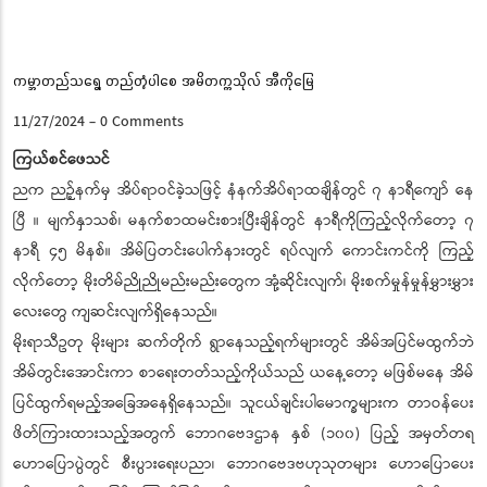
ကမ္ဘာတည်သရွေ့ တည်တံ့ပါစေ အမိတက္ကသိုလ် အီကိုမြေ
11/27/2024
-
0 Comments
ကြယ်စင်ဖေသင်
ညက ညဉ့်နက်မှ အိပ်ရာဝင်ခဲ့သဖြင့် နံနက်အိပ်ရာထချိန်တွင် ၇ နာရီကျော် နေ
ပြီ ။ မျက်နှာသစ်၊ မနက်စာထမင်းစားပြီးချိန်တွင် နာရီကိုကြည့်လိုက်တော့ ၇
နာရီ ၄၅ မိနစ်။ အိမ်ပြတင်းပေါက်နားတွင် ရပ်လျက် ကောင်းကင်ကို ကြည့်
လိုက်တော့ မိုးတိမ်ညိုညိုမည်းမည်းတွေက အုံ့ဆိုင်းလျက်၊ မိုးစက်မှုန်မှုန်မွှားမွှား
လေးတွေ ကျဆင်းလျက်ရှိနေသည်။
မိုးရာသီဥတု မိုးများ ဆက်တိုက် ရွာနေသည့်ရက်များတွင် အိမ်အပြင်မထွက်ဘဲ
အိမ်တွင်းအောင်းကာ စာရေးတတ်သည့်ကိုယ်သည် ယနေ့တော့ မဖြစ်မနေ အိမ်
ပြင်ထွက်ရမည့်အခြေအနေရှိနေသည်။ သူငယ်ချင်းပါမောက္ခများက တာဝန်ပေး
ဖိတ်ကြားထားသည့်အတွက် ဘောဂဗေဒဌာန နှစ် (၁၀၀) ပြည့် အမှတ်တရ
ဟောပြောပွဲတွင် စီးပွားရေးပညာ၊ ဘောဂဗေဒဗဟုသုတများ ဟောပြောပေး