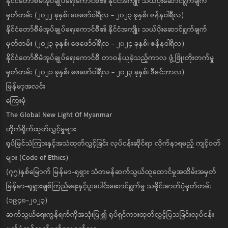
နိုင်ငံတော်စီမံအုပ်ချုပ်ရေးကောင်စီ၏ နိုင်ငံအကျိုး သယ်ပိုးဆောင်ရွက်ချက်
မှတ်တမ်း (၂၀၂၂ ခုနှစ်၊ ဖေဖော်ဝါရီလ - ၂၀၂၃ ခုနှစ်၊ ဇန်နဝါရီလ)
နိုင်ငံတော်စီမံအုပ်ချုပ်ရေးကောင်စီ၏ နိုင်ငံအကျိုး သယ်ပိုးဆောင်ရွက်ချက်
မှတ်တမ်း (၂၀၂၃ ခုနှစ်၊ ဖေဖော်ဝါရီလ - ၂၀၂၄ ခုနှစ်၊ ဇန်နဝါရီလ)
နိုင်ငံတော်စီမံအုပ်ချုပ်ရေးကောင်စီ တာဝန်ယူခဲ့သည့်ကာလ ဖွံ့ဖြိုးတိုးတက်မှု
မှတ်တမ်း (၂၀၂၁ ခုနှစ်၊ ဖေဖော်ဝါရီလ - ၂၀၂၃ ခုနှစ်၊ ဒီဇင်ဘာလ)
မြန်မာ့အလင်း
ကြေးမုံ
The Global New Light Of Myanmar
တိုက်ရိုက်ထုတ်လွှင့်မှုများ
ရုပ်မြင်သံကြားနှင့်အသံထုတ်လွှင့်ခြင်း လုပ်ငန်းဆိုင်ရာ လိုက်နာရမည့် ကျင့်ဝတ်
များ (Code of Ethics)
(၇၅)နှစ်မြောက် မြန်မာ-ရုရှား သံတမန်ဆက်သွယ်ထူထောင်မှုအထိမ်းအမှတ်
မြန်မာ-ရုရှားချစ်ကြည်ရေးနှင့်ပူးပေါင်းဆောင်ရွက်မှု သမိုင်းဓာတ်ပုံမှတ်တမ်း
(၁၉၄၈-၂၀၂၃)
ဆက်သွယ်ရေးကွန်ရက်ကိုအသုံးပြု၍ ရုပ်ရှင်ကားထုတ်လွှင့်ပြသခြင်းလုပ်ငန်း