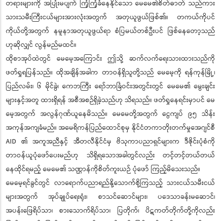
တရားများကို အပြုံးမပျက် ကြံ့ကြံ့ခံနေနိုင်သော မေမေ၏စိတ်ဓာတ် သည်ကား
သားသမီးကြီးငယ်များအားလုံးအတွက် အတုယူဖွယ်ဖြစ်၏။ တကယ်ကိုပင်
ကိုယ်တို့အတွက် နမူနာအတုယူဖွယ်ရာ စံပြမယ်တစ်ဦးပင် ဖြစ်နေတော့သည်
ဟုဆိုလျှင် လွန်မည်မထင်။
ထိုစာအုပ်ထဲတွင် မေမေ့အကြောင်း ဤသို့ ဆက်လက်ရေးသားထားသည်ကို
ဖတ်ရှုရပြန်သည်။ ထိုအချိန်အခါက တာဝန်ရှိသူတို့သည် မေမေ့ကို ရန်ကုန်မြို့၊
ပြည်လမ်း၊ ၆ မိုင်ခွဲ၊ ကေဘကြီး ရော်ဘာခြံဝင်းအတွင်းတွင် မေမေ၏ မွေးချင်း
များနှင့်အတူ ထားရှိရန် အစီအစဉ်ရှိခဲ့သည်ဟု သိရသည်။ ဖတ်ရှုနေရင်းမှာပင် မေ
မေ့အတွက် အလွန်ဂုဏ်ယူနေမိသည်။ မေမေတို့အတွက် ငွေကျပ် ၉၅ သိန်း
အကုန်အကျခံမည်။ အမေရိကန်ပြည်ထောင်စုမှ နိုင်ငံတကာတိုးတက်မှုအေဂျင်စီ
AID ၏ အကူအညီနှင့် အီတလီနိုင်ငံမှ ဗိသုကာပညာရှင်များက ဒီဇိုင်းပုံစံကို
တာဝန်ယူပုံဖော်ပေးမည်ဟု သိရှိရသောအခါတွင်လည်း တင့်တင့်တယ်တယ်
နေထိုင်ရမည့် မေမေ၏ သဏ္ဌာန်ကိုစိတ်ကူးယဉ် ပုံဖော် ကြည့်မိသေးသည်။
မေမေ့ရင်ခွင်တွင် လာရောက်ပညာရည်နို့သောက်စို့ကြသည့် သားငယ်သမီးငယ်
များအတွက် အုပ်ချုပ်ရေးရုံး၊ စာသင်ဆောင်များ၊ ပဒေသာခန်းမဆောင်၊
အပန်းဖြေရိပ်သာ၊ စားသောက်ရိပ်သာ၊ ပြတိုက်၊ ပိဋကတ်တိုက်တို့ကိုလည်း