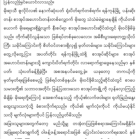
ပြန်လည်မြင်ယောင်လာသည်။
မိုးရာသီ ဇူလိုင်လ၏ နောက်ဆုံးပတ် ရုံးပိတ်ရက်တစ်ရက်။ ရန်ကုန်မြို့ ပန်းဆိုး
တန်း စာအုပ်အဟောင်းတန်းတစ်လျှောက် မိုးတွေ သဲသဲမဲမဲရွာနေချိန် ကိုယ်တစ်
ယောက် မိုးရေများစိုရွှဲလျက် နီးစပ်ရာ စာအုပ်အဟောင်းဆိုင်ထဲတွင် မိုးဝင်ခိုမိခဲ့
သည်။ တိုက်ဆိုင်လွန်းသော ဖြစ်ရပ်တစ်ခုလေလော။ အမိစီးပွားရေးတက္ကသိုလ်
ကြီး သမိုင်းကြောင်းကို စိတ်ဝင်တစားရှိလှ၍ မှတ်တမ်းများ၊ သမိုင်းကြောင်းများ
တွေ့လိုတွေ့ငြား အပတ်တိုင်း ရန်ကုန်မြို့ထဲရှိ စာအုပ်ဆိုင်များ၊ စာအုပ်
အဟောင်းတန်းများသို့ ကျောင်းပိတ်ရက်တိုင်း လာရောက်ရှာဖွေနေသည်မှာ နှစ်
ပတ်၊ သုံးပတ်ခန့်ရှိခဲ့ပြီ။ အစအနပင်မတွေ့ခဲ့။ ယခုတော့ တကယ့်ကို
မှတ်မှတ်ရရဖြစ်စေမည့် ဖြစ်ရပ်တစ်ခုနှယ်။ မိုးဝင်ခိုမိသည့်ဆိုင်ထဲတွင် စာပေ
သမားတို့၏ သဘာဝအတိုင်း ဖြန့်ပြထားသော စာအုပ်တချို့ကို လှန်လှောကြည့်
မိချိန်၊ မိုးရေတို့ကြောင့် အေးစက်နေသည့် ကိုယ့်၏လက်ဖဝါးများ ရုတ်ခြည်းနွေး
ထွေးသွားသကဲ့သို့ ခံစားလိုက်ရသည်။ ကိုယ်၏ မျက်လုံးကိုပင် ကိုယ်မယုံနိုင်
သလို မျက်လုံးများကိုပင် ပြန်လည်ပွတ်မိသည်။
အခြားသူများအတွက်တော့ မည်သို့မျှ တအံ့တဩဖြစ်စရာအကြောင်းမရှိနိုင်။
အဖြူရောင်စာရွက်တို့ ဝါဖန့်ဖန့်အရောင်အဖြစ် ပြောင်းလဲလောက်ရအောင် နှစ်