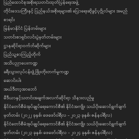
ပြည်ထောင်စုအစိုးရသတင်းထုတ်ပြန်ရေးအဖွဲ့
တိုင်းဒေသကြီးနှင့် ပြည်နယ်အစိုးရများ၏ ပြောရေးဆိုခွင့်ပုဂ္ဂိုလ်များ အမည်
စာရင်း
မြန်မာနိုင်ငံ ပြန်တမ်းများ
သတင်းစာရှင်းလင်းပွဲမှတ်တမ်းများ
ဌာနဆိုင်ရာဝက်ဘ်ဆိုက်များ
ပြည်သူ့စာကြည့်တိုက်
အသိပညာပေးကဏ္ဍ
ခရီးသွားလုပ်ငန်းဖွံ့ဖြိုးတိုးတက်မှုကဏ္ဍ
ဆောင်းပါး
အယ်ဒီတာ့အာဘော်
မီဒီယာနှင့်သတင်းအချက်အလက်ဆိုင်ရာ သိနားလည်မှု
နိုင်ငံတော်စီမံအုပ်ချုပ်ရေးကောင်စီ၏ နိုင်ငံအကျိုး သယ်ပိုးဆောင်ရွက်ချက်
မှတ်တမ်း (၂၀၂၂ ခုနှစ်၊ ဖေဖော်ဝါရီလ - ၂၀၂၃ ခုနှစ်၊ ဇန်နဝါရီလ)
နိုင်ငံတော်စီမံအုပ်ချုပ်ရေးကောင်စီ၏ နိုင်ငံအကျိုး သယ်ပိုးဆောင်ရွက်ချက်
မှတ်တမ်း (၂၀၂၃ ခုနှစ်၊ ဖေဖော်ဝါရီလ - ၂၀၂၄ ခုနှစ်၊ ဇန်နဝါရီလ)