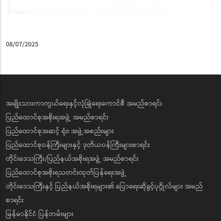
08/07/2025
အမျိုးသားကာကွယ်ရေးနှင့်လုံခြုံရေးကောင်စီ အမည်စာရင်း
ပြည်ထောင်စုအစိုးရအဖွဲ့ အမည်စာရင်း
ပြည်ထောင်စုအဆင့် ရုံး၊ အဖွဲ့အစည်းများ
ပြည်ထောင်စုဝန်ကြီးများနှင့် ဒုတိယဝန်ကြီးများစာရင်း
တိုင်းဒေသကြီး/ပြည်နယ်အစိုးရအဖွဲ့ အမည်စာရင်း
ပြည်ထောင်စုအစိုးရသတင်းထုတ်ပြန်ရေးအဖွဲ့
တိုင်းဒေသကြီးနှင့် ပြည်နယ်အစိုးရများ၏ ပြောရေးဆိုခွင့်ပုဂ္ဂိုလ်များ အမည်
စာရင်း
မြန်မာနိုင်ငံ ပြန်တမ်းများ