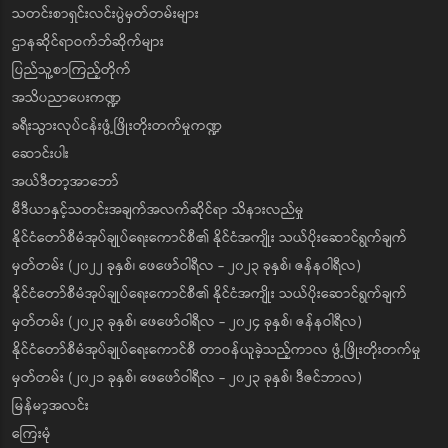
သတင်းစာရှင်းလင်းပွဲမှတ်တမ်းများ
ဌာနဆိုင်ရာဝက်ဘ်ဆိုက်များ
ပြည်သူ့စာကြည့်တိုက်
အသိပညာပေးကဏ္ဍ
ခရီးသွားလုပ်ငန်းဖွံ့ဖြိုးတိုးတက်မှုကဏ္ဍ
ဆောင်းပါး
အယ်ဒီတာ့အာဘော်
မီဒီယာနှင့်သတင်းအချက်အလက်ဆိုင်ရာ သိနားလည်မှု
နိုင်ငံတော်စီမံအုပ်ချုပ်ရေးကောင်စီ၏ နိုင်ငံအကျိုး သယ်ပိုးဆောင်ရွက်ချက်
မှတ်တမ်း (၂၀၂၂ ခုနှစ်၊ ဖေဖော်ဝါရီလ - ၂၀၂၃ ခုနှစ်၊ ဇန်နဝါရီလ)
နိုင်ငံတော်စီမံအုပ်ချုပ်ရေးကောင်စီ၏ နိုင်ငံအကျိုး သယ်ပိုးဆောင်ရွက်ချက်
မှတ်တမ်း (၂၀၂၃ ခုနှစ်၊ ဖေဖော်ဝါရီလ - ၂၀၂၄ ခုနှစ်၊ ဇန်နဝါရီလ)
နိုင်ငံတော်စီမံအုပ်ချုပ်ရေးကောင်စီ တာဝန်ယူခဲ့သည့်ကာလ ဖွံ့ဖြိုးတိုးတက်မှု
မှတ်တမ်း (၂၀၂၁ ခုနှစ်၊ ဖေဖော်ဝါရီလ - ၂၀၂၃ ခုနှစ်၊ ဒီဇင်ဘာလ)
မြန်မာ့အလင်း
ကြေးမုံ