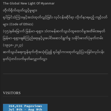
The Global New Light Of Myanmar
တိုက်ရိုက်ထုတ်လွှင့်မှုများ
ရုပ်မြင်သံကြားနှင့်အသံထုတ်လွှင့်ခြင်း လုပ်ငန်းဆိုင်ရာ လိုက်နာရမည့် ကျင့်ဝတ်
များ (Code of Ethics)
(၇၅)နှစ်မြောက် မြန်မာ-ရုရှား သံတမန်ဆက်သွယ်ထူထောင်မှုအထိမ်းအမှတ်
မြန်မာ-ရုရှားချစ်ကြည်ရေးနှင့်ပူးပေါင်းဆောင်ရွက်မှု သမိုင်းဓာတ်ပုံမှတ်တမ်း
(၁၉၄၈-၂၀၂၃)
ဆက်သွယ်ရေးကွန်ရက်ကိုအသုံးပြု၍ ရုပ်ရှင်ကားထုတ်လွှင့်ပြသခြင်းလုပ်ငန်း
မှတ်ပုံတင်လက်မှတ်လျှောက်လွှာ
VISITORS