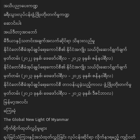
အသိပညာပေးကဏ္ဍ
ခရီးသွားလုပ်ငန်းဖွံ့ဖြိုးတိုးတက်မှုကဏ္ဍ
ဆောင်းပါး
အယ်ဒီတာ့အာဘော်
မီဒီယာနှင့်သတင်းအချက်အလက်ဆိုင်ရာ သိနားလည်မှု
နိုင်ငံတော်စီမံအုပ်ချုပ်ရေးကောင်စီ၏ နိုင်ငံအကျိုး သယ်ပိုးဆောင်ရွက်ချက်
မှတ်တမ်း (၂၀၂၂ ခုနှစ်၊ ဖေဖော်ဝါရီလ - ၂၀၂၃ ခုနှစ်၊ ဇန်နဝါရီလ)
နိုင်ငံတော်စီမံအုပ်ချုပ်ရေးကောင်စီ၏ နိုင်ငံအကျိုး သယ်ပိုးဆောင်ရွက်ချက်
မှတ်တမ်း (၂၀၂၃ ခုနှစ်၊ ဖေဖော်ဝါရီလ - ၂၀၂၄ ခုနှစ်၊ ဇန်နဝါရီလ)
နိုင်ငံတော်စီမံအုပ်ချုပ်ရေးကောင်စီ တာဝန်ယူခဲ့သည့်ကာလ ဖွံ့ဖြိုးတိုးတက်မှု
မှတ်တမ်း (၂၀၂၁ ခုနှစ်၊ ဖေဖော်ဝါရီလ - ၂၀၂၃ ခုနှစ်၊ ဒီဇင်ဘာလ)
မြန်မာ့အလင်း
ကြေးမုံ
The Global New Light Of Myanmar
တိုက်ရိုက်ထုတ်လွှင့်မှုများ
ရုပ်မြင်သံကြားနှင့်အသံထုတ်လွှင့်ခြင်း လုပ်ငန်းဆိုင်ရာ လိုက်နာရမည့် ကျင့်ဝတ်