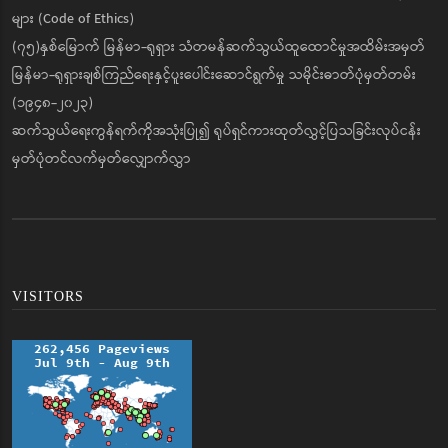
များ (Code of Ethics)
(၇၅)နှစ်မြောက် မြန်မာ-ရုရှား သံတမန်ဆက်သွယ်ထူထောင်မှုအထိမ်းအမှတ်
မြန်မာ-ရုရှားချစ်ကြည်ရေးနှင့်ပူးပေါင်းဆောင်ရွက်မှု သမိုင်းဓာတ်ပုံမှတ်တမ်း
(၁၉၄၈-၂၀၂၃)
ဆက်သွယ်ရေးကွန်ရက်ကိုအသုံးပြု၍ ရုပ်ရှင်ကားထုတ်လွှင့်ပြသခြင်းလုပ်ငန်း
မှတ်ပုံတင်လက်မှတ်လျှောက်လွှာ
VISITORS