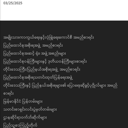
03/25/2025
အမျိုးသားကာကွယ်ရေးနှင့်လုံခြုံရေးကောင်စီ အမည်စာရင်း
ပြည်ထောင်စုအစိုးရအဖွဲ့ အမည်စာရင်း
ပြည်ထောင်စုအဆင့် ရုံး၊ အဖွဲ့အစည်းများ
ပြည်ထောင်စုဝန်ကြီးများနှင့် ဒုတိယဝန်ကြီးများစာရင်း
တိုင်းဒေသကြီး/ပြည်နယ်အစိုးရအဖွဲ့ အမည်စာရင်း
ပြည်ထောင်စုအစိုးရသတင်းထုတ်ပြန်ရေးအဖွဲ့
တိုင်းဒေသကြီးနှင့် ပြည်နယ်အစိုးရများ၏ ပြောရေးဆိုခွင့်ပုဂ္ဂိုလ်များ အမည်
စာရင်း
မြန်မာနိုင်ငံ ပြန်တမ်းများ
သတင်းစာရှင်းလင်းပွဲမှတ်တမ်းများ
ဌာနဆိုင်ရာဝက်ဘ်ဆိုက်များ
ပြည်သူ့စာကြည့်တိုက်