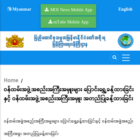
Skip
Myanmar
English
to
MOI News Mobile App
main
mTube Mobile App
content
Home
/
Breadcrumb
ဝန်ထမ်းအဖွဲ့အစည်းအကြီးအမှူးများ ပြောင်းရွှေ့ခန့်ထားခြင်း
နှင့် ဝန်ထမ်းအဖွဲ့အစည်းအကြီးအမှူး အတည်ပြုခန့်ထားခြင်း
ဝန်ထမ်းအဖွဲ့အစည်းအကြီးအမှူးများ ပြောင်းရွှေ့ခန့်ထားခြင်းနှင့် ဝန်ထမ်းအဖွဲ့အစည်း
အကြီးအမှူး အတည်ပြုခန့်ထားခြင်း