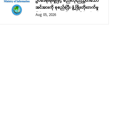
ဥပဒေစိုးမိုးမှုဖြင့် စည်းလုံးညီညွတ်သော
အင်အားကို စုစည်းပြီး ဖွံ့ဖြိုးတိုးတက်မှု
ဖြင့် ဘုံသာယာဝပြောမှုကို မြှင့်တင်မည်
Aug 05, 2026