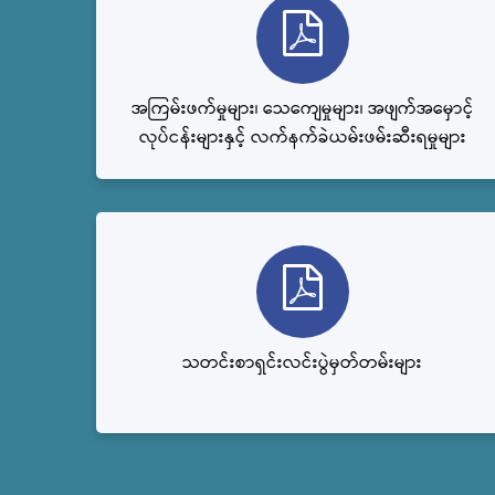
အကြမ်းဖက်မှုများ၊ သေကျေမှုများ၊ အဖျက်အမှောင့်
လုပ်ငန်းများနှင့် လက်နက်ခဲယမ်းဖမ်းဆီးရမှုများ
သတင်းစာရှင်းလင်းပွဲမှတ်တမ်းများ