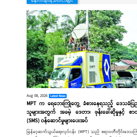
Aug 08, 2026
Latest News
MPT က ရေဘေးကြုံတွေ့ ခံစားနေရသည့် ဒေသခံပြ
သူများအတွက် အခမဲ့ ဒေတာ၊ ဖုန်းခေါ်ဆိုမှုနှင့် စာတ
(SMS) ဝန်ဆောင်မှုများပေးအပ်
မြန်မာ့ဆက်သွယ်ရေးလုပ်ငန်း (MPT) သည် ဧရာဝတီတိုင်းဒေသကြ