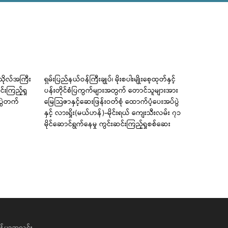
ကသိုလ်အကြီး
ရှမ်းပြည်နယ်ဝန်ကြီးချုပ်၊ မိုးစပါးမျိုးစေ့ထုတ်နှင့်
ကြံခင်းမြို
်းကြည့်ရှု
ပန်းတိုင်စံပြကွက်များအတွက် တောင်သူများအား
အခြေခံပညာမ
ံပွဲတက်
မြေသြဇာနှင့်ဆေးဖြန်းဝတ်စုံ ထောက်ပံ့ပေးအပ်ပွဲ
တင်ရေး အသိ
နှင့် လားရှိုး(မယ်ဟန်)-မိုင်းရယ် ကျေးသီးလမ်း ၇၁
ကျင်းပပေး
မိုင်ဆောင်ရွက်နေမှု ကွင်းဆင်းကြည့်ရှုစစ်ဆေး
န်မာ့အလင်း