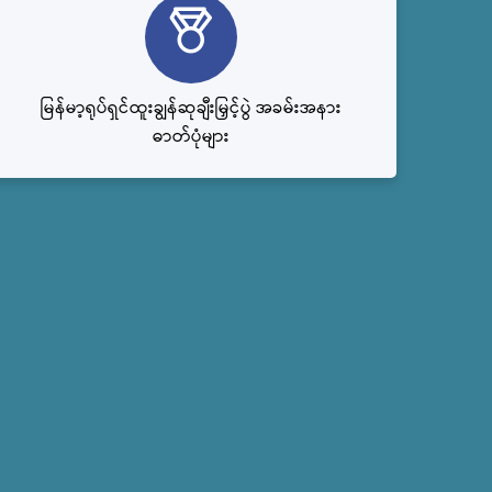
မြန်မာ့ရုပ်ရှင်ထူးချွန်ဆုချီးမြှင့်ပွဲ အခမ်းအနား
ဓာတ်ပုံများ