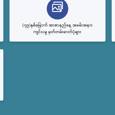
(၇၉)နှစ်မြောက် အာဇာနည်နေ့ အခမ်းအနား
ကျင်းပမှု မှတ်တမ်းဓာတ်ပုံများ