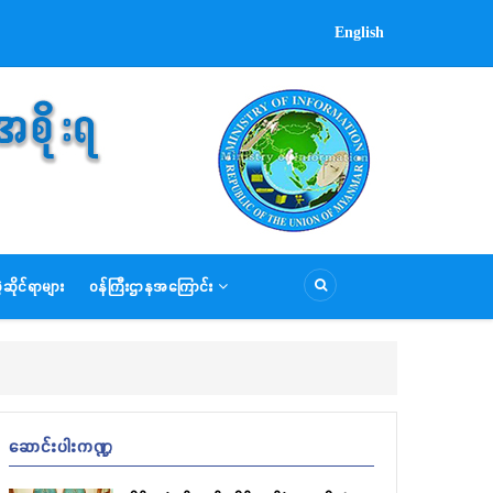
English
ဆိုင်ရာများ
ဝန်ကြီးဌာနအကြောင်း
ဆောင်းပါးကဏ္ဍ