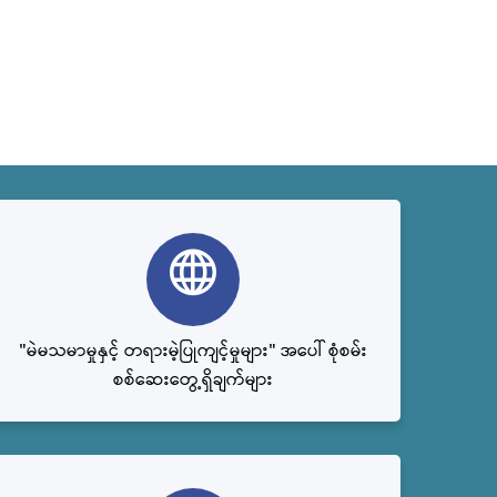
"မဲမသမာမှုနှင့် တရားမဲ့ပြုကျင့်မှုများ" အပေါ် စုံစမ်း
စစ်ဆေးတွေ့ရှိချက်များ