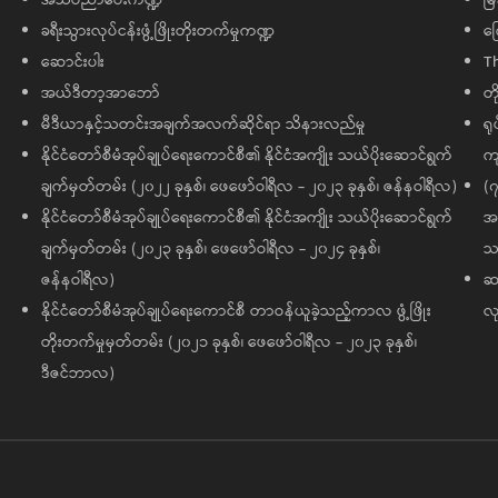
ခရီးသွားလုပ်ငန်းဖွံ့ဖြိုးတိုးတက်မှုကဏ္ဍ
ကြ
ဆောင်းပါး
T
အယ်ဒီတာ့အာဘော်
တိ
မီဒီယာနှင့်သတင်းအချက်အလက်ဆိုင်ရာ သိနားလည်မှု
ရု
နိုင်ငံတော်စီမံအုပ်ချုပ်ရေးကောင်စီ၏ နိုင်ငံအကျိုး သယ်ပိုးဆောင်ရွက်
ကျ
ချက်မှတ်တမ်း (၂၀၂၂ ခုနှစ်၊ ဖေဖော်ဝါရီလ - ၂၀၂၃ ခုနှစ်၊ ဇန်နဝါရီလ)
(၇
နိုင်ငံတော်စီမံအုပ်ချုပ်ရေးကောင်စီ၏ နိုင်ငံအကျိုး သယ်ပိုးဆောင်ရွက်
အထ
ချက်မှတ်တမ်း (၂၀၂၃ ခုနှစ်၊ ဖေဖော်ဝါရီလ - ၂၀၂၄ ခုနှစ်၊
သမ
ဇန်နဝါရီလ)
ဆက
နိုင်ငံတော်စီမံအုပ်ချုပ်ရေးကောင်စီ တာဝန်ယူခဲ့သည့်ကာလ ဖွံ့ဖြိုး
လု
တိုးတက်မှုမှတ်တမ်း (၂၀၂၁ ခုနှစ်၊ ဖေဖော်ဝါရီလ - ၂၀၂၃ ခုနှစ်၊
ဒီဇင်ဘာလ)