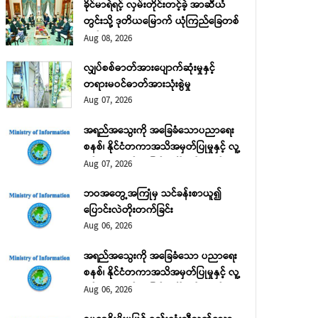
ခိုင်မာရဲရင့် လှမ်းတိုင်းတင့်ခဲ့ အာဆီယံ
တွင်းသို့ ဒုတိယမြောက် ယုံကြည်ခြေတစ်
လှမ်း
Aug 08, 2026
လျှပ်စစ်ဓာတ်အားပျောက်ဆုံးမှုနှင့်
တရားမဝင်ဓာတ်အားသုံးစွဲမှု
Aug 07, 2026
အရည်အသွေးကို အခြေခံသောပညာရေး
စနစ်၊ နိုင်ငံတကာအသိအမှတ်ပြုမှုနှင့် လူ့
ေသခံပြည်သူများနှင့် ကျောင်းသား ကျောင်းသူများအား နိုင်ငံသားစိစစ်ရေးကတ်နှင
စွမ်းအားအရင်းအမြစ် ဖွံ့ဖြိုးတိုးတက်ရေး
Aug 07, 2026
Aug 08, 2026
အပိုင်း (၂)
ဲခူးတိုင်းဒေသကြီး လူဝင်မှုကြီးကြပ်ရေးနှင့် ပြည်သူ့အင်အားဝန်ကြီးဌာန အုတ
ဘဝအတွေ့အကြုံမှ သင်ခန်းစာယူ၍
ျားက ဒေသခံပြည်သူများအား အိမ်ထောင်စုလူဦးရေစာရင်း ပြောင်းဝင်/ ပြောင်းထ
ပြောင်းလဲတိုးတက်ခြင်း
တွက် လူဦးရေ အတိုး/အလျှော့လုပ်ငန်းစဉ်များ၊ အသက် (၁၈) နှစ်ပြည့်ပြီးအက
Aug 06, 2026
ိစစ်ရေးကတ်မရရှိသေးသူများ၊ နိုင်ငံသားစိစစ်ရေး ကတ်ပျက်စီး/ ပျောက်ဆု
UID ကောက်ယူမှုတို့ကို ဆောင်ရွက်ပေးလျက်ရှိသည်။
အရည်အသွေးကို အခြေခံသော ပညာရေး
စနစ်၊ နိုင်ငံတကာအသိအမှတ်ပြုမှုနှင့် လူ့
စွမ်းအားအရင်းအမြစ် ဖွံ့ဖြိုးတိုးတက်ရေး
Aug 06, 2026
အပိုင်း (၁)