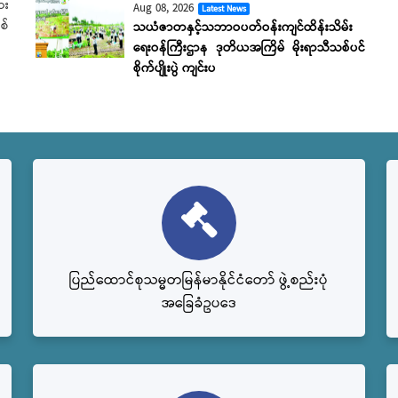
ား
Aug 08, 2026
Latest News
စ်
သယံဇာတနှင့်သဘာဝပတ်ဝန်းကျင်ထိန်းသိမ်း
ရေးဝန်ကြီးဌာန ဒုတိယအကြိမ် မိုးရာသီသစ်ပင်
စိုက်ပျိုးပွဲ ကျင်းပ
ပြည်‌ထောင်စုသမ္မတမြန်မာနိုင်ငံတော် ဖွဲ့စည်းပုံ
အခြေခံဥပဒေ