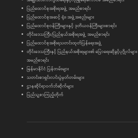
ပြည်ထောင်စုအစိုးရအဖွဲ့ အမည်စာရင်း
ပြည်ထောင်စုအဆင့် ရုံး၊ အဖွဲ့အစည်းများ
ပြည်ထောင်စုဝန်ကြီးများနှင့် ဒုတိယဝန်ကြီးများစာရင်း
တိုင်းဒေသကြီး/ပြည်နယ်အစိုးရအဖွဲ့ အမည်စာရင်း
ပြည်ထောင်စုအစိုးရသတင်းထုတ်ပြန်ရေးအဖွဲ့
တိုင်းဒေသကြီးနှင့် ပြည်နယ်အစိုးရများ၏ ပြောရေးဆိုခွင့်ပုဂ္ဂိုလ်များ
အမည်စာရင်း
မြန်မာနိုင်ငံ ပြန်တမ်းများ
သတင်းစာရှင်းလင်းပွဲမှတ်တမ်းများ
ဌာနဆိုင်ရာဝက်ဘ်ဆိုက်များ
ပြည်သူ့စာကြည့်တိုက်