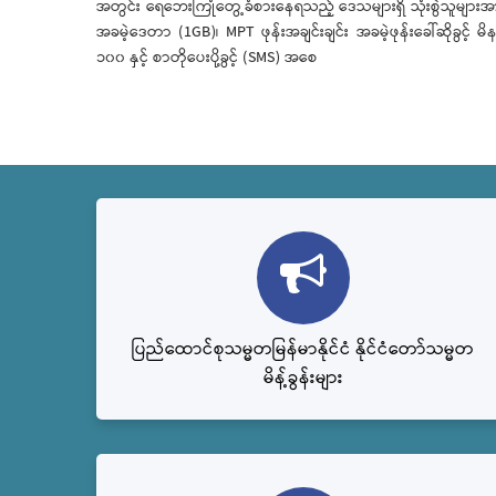
အတွင်း ရေဘေးကြုံတွေ့ခံစားနေရသည့် ဒေသများရှိ သုံးစွဲသူများအ
အခမဲ့ဒေတာ (1GB)၊ MPT ဖုန်းအချင်းချင်း အခမဲ့ဖုန်းခေါ်ဆိုခွင့် မိန
၁၀၀ နှင့် စာတိုပေးပို့ခွင့် (SMS) အစေ
ပြည်ထောင်စုသမ္မတမြန်မာနိုင်ငံ နိုင်ငံတော်သမ္မတ
မိန့်ခွန်းများ