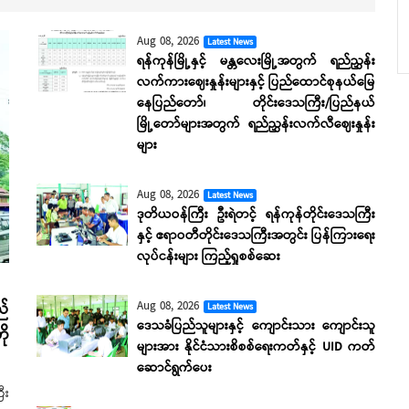
Aug 08, 2026
Latest News
ရန်ကုန်မြို့နှင့် မန္တလေးမြို့အတွက် ရည်ညွှန်း
လက်ကားဈေးနှုန်းများနှင့် ပြည်ထောင်စုနယ်မြေ
နေပြည်တော်၊ တိုင်းဒေသကြီး/ပြည်နယ်
မြို့တော်များအတွက် ရည်ညွှန်းလက်လီဈေးနှုန်း
များ
Aug 08, 2026
Latest News
ဒုတိယဝန်ကြီး ဦးရဲတင့် ရန်ကုန်တိုင်းဒေသကြီး
နှင့် ဧရာဝတီတိုင်းဒေသကြီးအတွင်း ပြန်ကြားရေး
လုပ်ငန်းများ ကြည့်ရှုစစ်ဆေး
Aug 08, 2026
ည်
Latest News
ဒေသခံပြည်သူများနှင့် ကျောင်းသား ကျောင်းသူ
ို
များအား နိုင်ငံသားစိစစ်ရေးကတ်နှင့် UID ကတ်
ဆောင်ရွက်ပေး
ီး