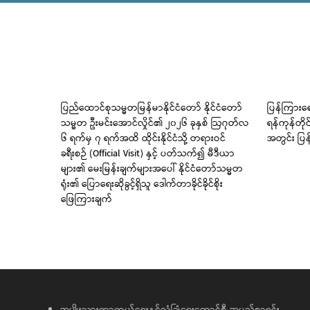
 မြစ်
ပြည်ထောင်စုသမ္မတမြန်မာနိုင်ငံတော် နိုင်ငံတော်
ပြန်ကြားရေ
သမ္မတ ဦးမင်းအောင်လှိုင်၏ ၂၀၂၆ ခုနှစ် ဩဂုတ်လ
ရန်ကုန်တို
၆ ရက်မှ ၇ ရက်အထိ ထိုင်းနိုင်ငံသို့ တရားဝင်
အတွင်း ပြန
ခရီးစဉ် (Official Visit) နှင့် ပတ်သက်၍ မီဒီယာ
များ၏ မေးမြန်းချက်များအပေါ် နိုင်ငံတော်သမ္မတ
ရုံး၏ ပြောရေးဆိုခွင့်ရှိသူ ဒေါက်တာခိုင်ခိုင်စိုး
ဖြေကြားချက်
အမျိုးသားကာကွယ်ရေးနှင့်လုံခြုံရေးကောင်စီ အမည်စာရင်း