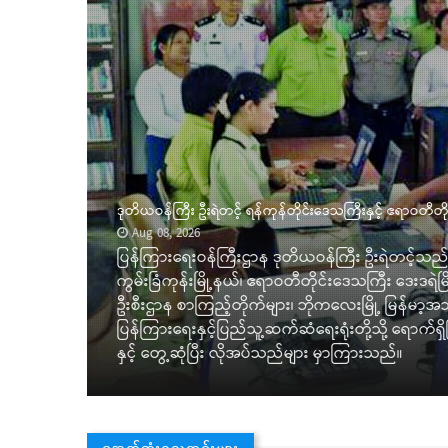
ဒုတိယဝန်ကြီး ဦးရဲတင့် ရန်ကုန်တိုင်းဒေသကြီးနှင့် ဧရာဝတီတ
Aug 08, 2026
ပြန်ကြားရေးဝန်ကြီးဌာန ဒုတိယဝန်ကြီး ဦးရဲတင့်သည် ယ
ီး/
ကွမ်းခြံကုန်းမြို့နယ်၊ ဧရာဝတီတိုင်းဒေသကြီး ဒေးဒရဲ
ဦးစီးဌာန စာကြည့်တိုက်များ၊ ဘိုကလေးမြို့ မြန်မာ့အသံနှင
တိုင်း
ပြန်ကြားရေးနှင့်ပြည်သူ့ဆက်ဆံရေးရုံးတို့သို့ ရောက်ရှ
နှင့် တွေ့ဆုံပြီး လိုအပ်သည်များ မှာကြားသည်။
နောက်ဆုံးရသတင်းများ