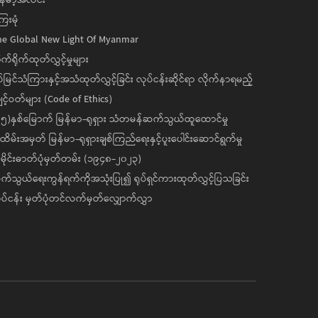
ေးမုံ
he Global New Light Of Myanmar
ုက်ရိုက်ထုတ်လွှင့်မှုများ
ပ်မြင်သံကြားနှင့်အသံထုတ်လွှင့်ခြင်း လုပ်ငန်းဆိုင်ရာ လိုက်နာရမည့်
င့်ဝတ်များ (Code of Ethics)
၅)နှစ်မြောက် မြန်မာ-ရုရှား သံတမန်ဆက်သွယ်ထူထောင်မှု
ိမ်းအမှတ် မြန်မာ-ရုရှားချစ်ကြည်ရေးနှင့်ပူးပေါင်းဆောင်ရွက်မှု
ိုင်းဓာတ်ပုံမှတ်တမ်း (၁၉၄၈-၂၀၂၃)
်သွယ်ရေးကွန်ရက်ကိုအသုံးပြု၍ ရုပ်ရှင်ကားထုတ်လွှင့်ပြသခြင်း
ပ်ငန်း မှတ်ပုံတင်လက်မှတ်လျှောက်လွှာ