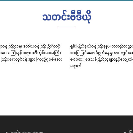
သတင်းဗီဒီယို
းဝန်ကြီးဌာန၊ ဒုတိယဝန်ကြီး ဦးရဲတင့်
ရှမ်းပြည်နယ်ဝန်ကြီးချုပ်၊ လားရှိုးတက္
င်းဒေသကြီးနှင့် ဧရာဝတီတိုင်းဒေသကြီး
စားပြုပြင်ဆောင်ရွက်နေမှုအား ကွင်းဆင
်ကြားရေးလုပ်ငန်းများ ကြည့်ရှုစစ်ဆေး
စစ်ဆေး၊ ဒေသခံပြည်သူများနှင့်တွေ့ဆု
ရောက်
အသိပညာပေးကဏ္ဍ
မြ