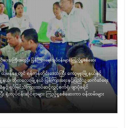
ိုင်းဒေသကြီးအတွင်း ပြန်ကြားရေးလုပ်ငန်းများ ကြည့်ရှုစစ်ဆေး
ဒ
မန်နေ့တွင် ရန်ကုန်တိုင်းဒေသကြီး ကော့မှူးမြို့နယ်နှင့်
ပ
မြို့နယ်၊ ဘိုက‌လေးမြို့နယ် ပြန်ကြားရေးနှင့်ပြည်သူ့ဆက်ဆံရေး
မ
့် ရုပ်မြင်သံကြားထပ်ဆင့်လွှင့်စက်ရုံ၊ ဖျာပုံခရိုင်
အ
ိပြီး ရုံးလုပ်ငန်းဆိုင်ရာများ ကြည့်ရှုစစ်ဆေးကာ ဝန်ထမ်းများ
စ