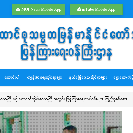
MOI News Mobile App
mTube Mobile App
ဆောင်းပါး
ကျန်းမာရေးဆိုင်ရာများ
နယ်မြေဒေသဆိုင်ရာများ
ရွေးကောက်ပွဲ
းဒေသကြီးနှင့် ဧရာဝတီတိုင်းဒေသကြီးအတွင်း ပြန်ကြားရေးလုပ်ငန်းများ ကြည့်ရှုစစ်ဆေး