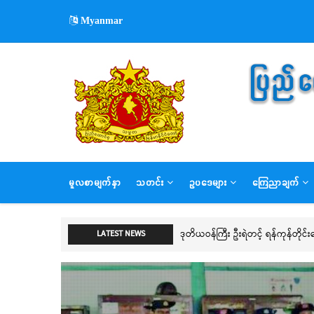
Skip
Myanmar
to
main
content
MAIN
မူလစာမျက်နှာ
သတင်း
ဥပဒေများ
ကြေညာချက်
NAVIGATION
များ
ဒုတိယဝန်ကြီး ဦးရဲတင့် ရန်ကုန်တိုင်
LATEST NEWS