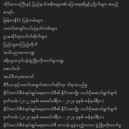
တိုင်းဒေသကြီးနှင့် ပြည်နယ်အစိုးရများ၏ ပြောရေးဆိုခွင့်ပုဂ္ဂိုလ်များ အမည်
စာရင်း
မြန်မာနိုင်ငံ ပြန်တမ်းများ
သတင်းစာရှင်းလင်းပွဲမှတ်တမ်းများ
ဌာနဆိုင်ရာဝက်ဘ်ဆိုက်များ
ပြည်သူ့စာကြည့်တိုက်
အသိပညာပေးကဏ္ဍ
ခရီးသွားလုပ်ငန်းဖွံ့ဖြိုးတိုးတက်မှုကဏ္ဍ
ဆောင်းပါး
အယ်ဒီတာ့အာဘော်
မီဒီယာနှင့်သတင်းအချက်အလက်ဆိုင်ရာ သိနားလည်မှု
နိုင်ငံတော်စီမံအုပ်ချုပ်ရေးကောင်စီ၏ နိုင်ငံအကျိုး သယ်ပိုးဆောင်ရွက်ချက်
မှတ်တမ်း (၂၀၂၂ ခုနှစ်၊ ဖေဖော်ဝါရီလ - ၂၀၂၃ ခုနှစ်၊ ဇန်နဝါရီလ)
နိုင်ငံတော်စီမံအုပ်ချုပ်ရေးကောင်စီ၏ နိုင်ငံအကျိုး သယ်ပိုးဆောင်ရွက်ချက်
မှတ်တမ်း (၂၀၂၃ ခုနှစ်၊ ဖေဖော်ဝါရီလ - ၂၀၂၄ ခုနှစ်၊ ဇန်နဝါရီလ)
နိုင်ငံတော်စီမံအုပ်ချုပ်ရေးကောင်စီ တာဝန်ယူခဲ့သည့်ကာလ ဖွံ့ဖြိုးတိုးတက်မှု