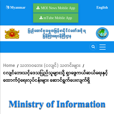
Skip
Myanmar
English
to
MOI News Mobile App
main
mTube Mobile App
content
Home
သဘာဝဘေး (ငလျင်) သတင်းများ
/
/
Breadcrumb
ငလျင်ဘေးသင့်ဒေသပြည်သူများသို့ ရှာဖွေကယ်ဆယ်ရေးနှင့်
ထောက်ပံ့ရေးလုပ်ငန်းများ ဆောင်ရွက်ပေးလျက်ရှိ