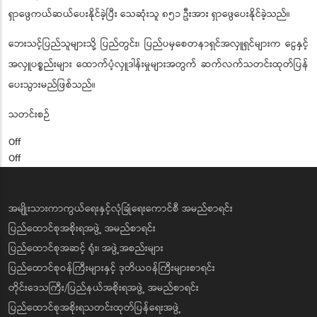
ရှာဖွေကယ်ဆယ်ပေးနိုင်ခဲ့ပြီး သေဆုံးသူ ၈၅၁ ဦးအား ရှာဖွေပေးနိုင်ခဲ့သည်။
ဘေးသင့်ပြည်သူများသို့ ပြည်တွင်း၊ ပြည်ပမှစေတနာရှင်အလှူရှင်များက ငွေနှင့်
အလှူပစ္စည်းများ ထောက်ပံ့လှူဒါန်းမှုများအတွက် ဆက်လက်သတင်းထုတ်ပြန်
ပေးသွားမည်ဖြစ်သည်။
သတင်းစဉ်
Off
Off
အမျိုးသားကာကွယ်ရေးနှင့်လုံခြုံရေးကောင်စီ အမည်စာရင်း
ပြည်ထောင်စုအစိုးရအဖွဲ့ အမည်စာရင်း
ပြည်ထောင်စုအဆင့် ရုံး၊ အဖွဲ့အစည်းများ
ပြည်ထောင်စုဝန်ကြီးများနှင့် ဒုတိယဝန်ကြီးများစာရင်း
တိုင်းဒေသကြီး/ပြည်နယ်အစိုးရအဖွဲ့ အမည်စာရင်း
ပြည်ထောင်စုအစိုးရသတင်းထုတ်ပြန်ရေးအဖွဲ့