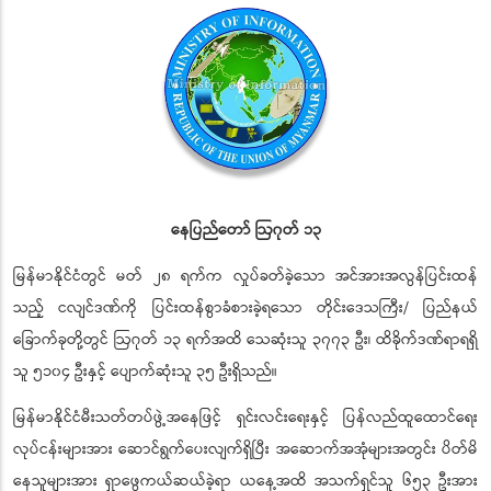
နေပြည်တော် ဩဂုတ် ၁၃
မြန်မာနိုင်ငံတွင် မတ် ၂၈ ရက်က လှုပ်ခတ်ခဲ့သော အင်အားအလွန်ပြင်းထန်
သည့် ငလျင်ဒဏ်ကို ပြင်းထန်စွာခံစားခဲ့ရသော တိုင်းဒေသကြီး/ ပြည်နယ်
ခြောက်ခုတို့တွင် ဩဂုတ် ၁၃ ရက်အထိ သေဆုံးသူ ၃၇၇၃ ဦး၊ ထိခိုက်ဒဏ်ရာရရှိ
သူ ၅၁၀၄ ဦးနှင့် ပျောက်ဆုံးသူ ၃၅ ဦးရှိသည်။
မြန်မာနိုင်ငံမီးသတ်တပ်ဖွဲ့အနေဖြင့် ရှင်းလင်းရေးနှင့် ပြန်လည်ထူထောင်ရေး
လုပ်ငန်းများအား ဆောင်ရွက်ပေးလျက်ရှိပြီး အဆောက်အအုံများအတွင်း ပိတ်မိ
နေသူများအား ရှာဖွေကယ်ဆယ်ခဲ့ရာ ယနေ့အထိ အသက်ရှင်သူ ၆၅၃ ဦးအား