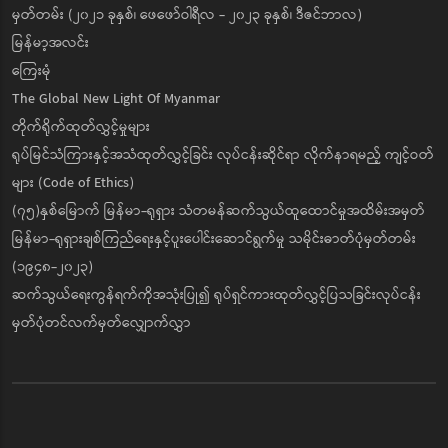
မှတ်တမ်း (၂၀၂၁ ခုနှစ်၊ ဖေဖော်ဝါရီလ - ၂၀၂၃ ခုနှစ်၊ ဒီဇင်ဘာလ)
မြန်မာ့အလင်း
ကြေးမုံ
The Global New Light Of Myanmar
တိုက်ရိုက်ထုတ်လွှင့်မှုများ
ရုပ်မြင်သံကြားနှင့်အသံထုတ်လွှင့်ခြင်း လုပ်ငန်းဆိုင်ရာ လိုက်နာရမည့် ကျင့်ဝတ်
များ (Code of Ethics)
(၇၅)နှစ်မြောက် မြန်မာ-ရုရှား သံတမန်ဆက်သွယ်ထူထောင်မှုအထိမ်းအမှတ်
မြန်မာ-ရုရှားချစ်ကြည်ရေးနှင့်ပူးပေါင်းဆောင်ရွက်မှု သမိုင်းဓာတ်ပုံမှတ်တမ်း
(၁၉၄၈-၂၀၂၃)
ဆက်သွယ်ရေးကွန်ရက်ကိုအသုံးပြု၍ ရုပ်ရှင်ကားထုတ်လွှင့်ပြသခြင်းလုပ်ငန်း
မှတ်ပုံတင်လက်မှတ်လျှောက်လွှာ