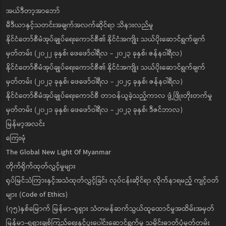
အယ်ဒီတာ့အာဘော်
မီဒီယာနှင့်သတင်းအချက်အလက်ဆိုင်ရာ သိနားလည်မှု
နိုင်ငံတော်စီမံအုပ်ချုပ်ရေးကောင်စီ၏ နိုင်ငံအကျိုး သယ်ပိုးဆောင်ရွက်ချက်
မှတ်တမ်း (၂၀၂၂ ခုနှစ်၊ ဖေဖော်ဝါရီလ - ၂၀၂၃ ခုနှစ်၊ ဇန်နဝါရီလ)
နိုင်ငံတော်စီမံအုပ်ချုပ်ရေးကောင်စီ၏ နိုင်ငံအကျိုး သယ်ပိုးဆောင်ရွက်ချက်
မှတ်တမ်း (၂၀၂၃ ခုနှစ်၊ ဖေဖော်ဝါရီလ - ၂၀၂၄ ခုနှစ်၊ ဇန်နဝါရီလ)
နိုင်ငံတော်စီမံအုပ်ချုပ်ရေးကောင်စီ တာဝန်ယူခဲ့သည့်ကာလ ဖွံ့ဖြိုးတိုးတက်မှု
မှတ်တမ်း (၂၀၂၁ ခုနှစ်၊ ဖေဖော်ဝါရီလ - ၂၀၂၃ ခုနှစ်၊ ဒီဇင်ဘာလ)
မြန်မာ့အလင်း
ကြေးမုံ
The Global New Light Of Myanmar
တိုက်ရိုက်ထုတ်လွှင့်မှုများ
ရုပ်မြင်သံကြားနှင့်အသံထုတ်လွှင့်ခြင်း လုပ်ငန်းဆိုင်ရာ လိုက်နာရမည့် ကျင့်ဝတ်
များ (Code of Ethics)
(၇၅)နှစ်မြောက် မြန်မာ-ရုရှား သံတမန်ဆက်သွယ်ထူထောင်မှုအထိမ်းအမှတ်
မြန်မာ-ရုရှားချစ်ကြည်ရေးနှင့်ပူးပေါင်းဆောင်ရွက်မှု သမိုင်းဓာတ်ပုံမှတ်တမ်း