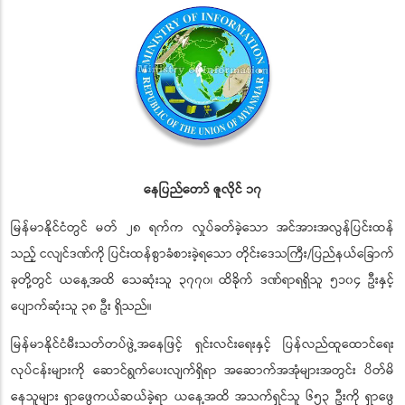
နေပြည်တော် ဇူလိုင် ၁၇
မြန်မာနိုင်ငံတွင် မတ် ၂၈ ရက်က လှုပ်ခတ်ခဲ့သော အင်အားအလွန်ပြင်းထန်
သည့် ငလျင်ဒဏ်ကို ပြင်းထန်စွာခံစားခဲ့ရသော တိုင်းဒေသကြီး/ပြည်နယ်ခြောက်
ခုတို့တွင် ယနေ့အထိ သေဆုံးသူ ၃၇၇၀၊ ထိခိုက် ဒဏ်ရာရရှိသူ ၅၁၀၄ ဦးနှင့်
ပျောက်ဆုံးသူ ၃၈ ဦး ရှိသည်။
မြန်မာနိုင်ငံမီးသတ်တပ်ဖွဲ့အနေဖြင့် ရှင်းလင်းရေးနှင့် ပြန်လည်ထူထောင်ရေး
လုပ်ငန်းများကို ဆောင်ရွက်ပေးလျက်ရှိရာ အဆောက်အအုံများအတွင်း ပိတ်မိ
နေသူများ ရှာဖွေကယ်ဆယ်ခဲ့ရာ ယနေ့အထိ အသက်ရှင်သူ ၆၅၃ ဦးကို ရှာဖွေ