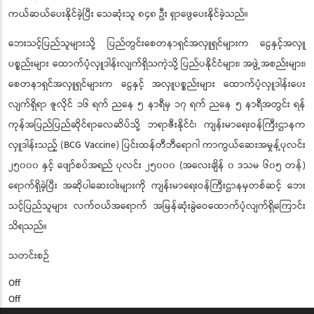
ကယ်ဆယ်ပေးနိုင်ခဲ့ပြီး သေဆုံးသူ ၈၄၈ ဦး ရှာဖွေပေးနိုင်ခဲ့သည်။
ဘေးသင့်ပြည်သူများသို့ ပြည်တွင်းစေတနာရှင်အလှူရှင်များက ငွေနှင့်အလှူ
ပစ္စည်းများ ထောက်ပံ့လှူဒါန်းလျက်ရှိသကဲ့သို့ ပြည်ပနိုင်ငံများ၊ အဖွဲ့အစည်းများ၊
စေတနာရှင်အလှူရှင်များက ငွေနှင့် အလှူပစ္စည်းများ ထောက်ပံ့လှူဒါန်းပေး
လျက်ရှိရာ ဇူလိုင် ၁၆ ရက် ညနေ ၅ နာရီမှ ၁၇ ရက် ညနေ ၅ နာရီအတွင်း ရန်
ကုန်အပြည်ပြည်ဆိုင်ရာလေဆိပ်သို့ ဘရာဇီးနိုင်ငံ၊ ကျန်းမာရေးဝန်ကြီးဌာနက
လှူဒါန်းသည့် (BCG Vaccine) ပြင်းထန်တီဘီရောဂါ ကာကွယ်ဆေးအမှုန့်ပုလင်း
၂၅၀၀၀ နှင့် ဖျော်စပ်အရည် ပုလင်း ၂၅၀၀၀ (အလေးချိန် ၀ ဒသမ ၆၀၅ တန်)
ရောက်ရှိခဲ့ပြီး အဆိုပါဆေးဝါးများကို ကျန်းမာရေးဝန်ကြီးဌာနမှတစ်ဆင့် ဘေး
သင့်ပြည်သူများ လက်ဝယ်အရောက် အမြန်ဆုံးခွဲဝေထောက်ပံ့လျက်ရှိကြောင်း
သိရသည်။
သတင်းစဉ်
Off
Off