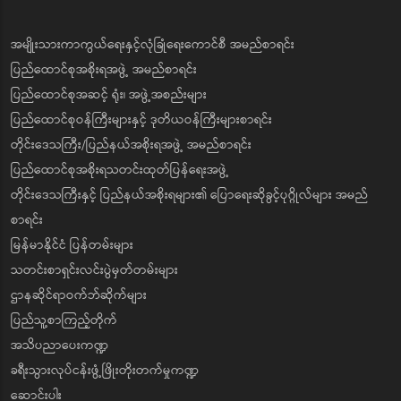
အမျိုးသားကာကွယ်ရေးနှင့်လုံခြုံရေးကောင်စီ အမည်စာရင်း
ပြည်ထောင်စုအစိုးရအဖွဲ့ အမည်စာရင်း
ပြည်ထောင်စုအဆင့် ရုံး၊ အဖွဲ့အစည်းများ
ပြည်ထောင်စုဝန်ကြီးများနှင့် ဒုတိယဝန်ကြီးများစာရင်း
တိုင်းဒေသကြီး/ပြည်နယ်အစိုးရအဖွဲ့ အမည်စာရင်း
ပြည်ထောင်စုအစိုးရသတင်းထုတ်ပြန်ရေးအဖွဲ့
တိုင်းဒေသကြီးနှင့် ပြည်နယ်အစိုးရများ၏ ပြောရေးဆိုခွင့်ပုဂ္ဂိုလ်များ အမည်
စာရင်း
မြန်မာနိုင်ငံ ပြန်တမ်းများ
သတင်းစာရှင်းလင်းပွဲမှတ်တမ်းများ
ဌာနဆိုင်ရာဝက်ဘ်ဆိုက်များ
ပြည်သူ့စာကြည့်တိုက်
အသိပညာပေးကဏ္ဍ
ခရီးသွားလုပ်ငန်းဖွံ့ဖြိုးတိုးတက်မှုကဏ္ဍ
ဆောင်းပါး