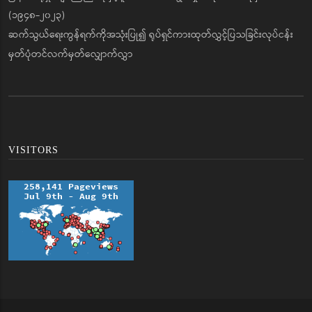
(၁၉၄၈-၂၀၂၃)
ဆက်သွယ်ရေးကွန်ရက်ကိုအသုံးပြု၍ ရုပ်ရှင်ကားထုတ်လွှင့်ပြသခြင်းလုပ်ငန်း
မှတ်ပုံတင်လက်မှတ်လျှောက်လွှာ
VISITORS