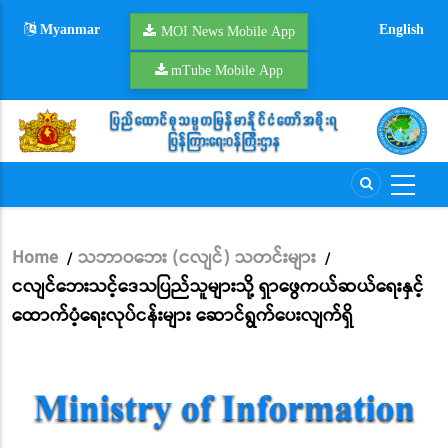
Skip
Myanmar
English
to
MOI News Mobile App
main
mTube Mobile App
content
Home
သဘာဝဘေး (ငလျင်) သတင်းများ
/
/
Breadcrumb
ငလျင်ဘေးသင့်ဒေသပြည်သူများသို့ ရှာဖွေကယ်ဆယ်ရေးနှင့်
ထောက်ပံ့ရေးလုပ်ငန်းများ ဆောင်ရွက်ပေးလျက်ရှိ