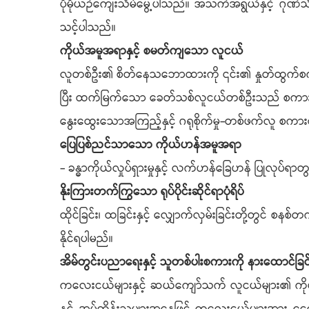
ပိုမိုယဉ်ကျေးသိမ်မွေ့ပါသည်။ အသက်အရွယ်နှင့် ဂုဏ်သိ
သင့်ပါသည်။
ကိုယ်အမူအရာနှင့် စမတ်ကျသော လူငယ်
လူတစ်ဦး၏ စိတ်နေသဘောထားကို ၎င်း၏ နှုတ်ထွက်စကာ
ပြီး ထက်မြက်သော ခေတ်သစ်လူငယ်တစ်ဦးသည် စကားပြော
နွေးထွေးသောအကြည့်နှင့် ဂရုစိုက်မှု-တစ်ဖက်လူ စကား
ပြေပြစ်ညင်သာသော ကိုယ်ဟန်အမူအရာ
- ခန္ဓာကိုယ်လှုပ်ရှားမှုနှင့် လက်ဟန်ခြေဟန် ပြုလုပ်ရာတွ
နိုးကြားတက်ကြွသော ရုပ်ပိုင်းဆိုင်ရာပုံရိပ်
ထိုင်ခြင်း၊ ထခြင်းနှင့် လျှောက်လှမ်းခြင်းတို့တွင် စန
နိုင်ရပါမည်။
အိမ်တွင်းပညာရေးနှင့် သူတစ်ပါးစကားကို နားထောင်
ကလေးငယ်များနှင့် ဆယ်​ကျော်သက် လူငယ်များ၏ ကိုယ်ကျင့်တ