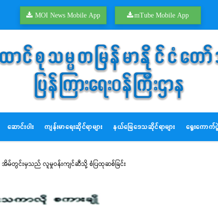
MOI News Mobile App
mTube Mobile App
ဆောင်းပါး
ကျန်းမာရေးဆိုင်ရာများ
နယ်မြေဒေသဆိုင်ရာများ
ရွေးကောက်ပွဲ
အိမ်တွင်းမှသည် လူမှုဝန်းကျင်ဆီသို့ စံပြထုဆစ်ခြင်း