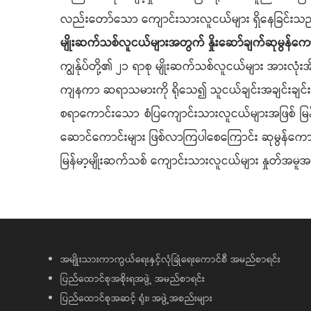
လည်းတော်သော ကျောင်းသားလူငယ်များ ရှိနေခြင်းသည် 
မျိုးဆက်သစ်လူငယ်များအတွက် နှိုးဆော်ချက်ဆုမွန်ကေ
ကျွန်ုပ်တို့၏ ၂၁ ရာစု မျိုးဆက်သစ်လူငယ်များ အား
ကျနကာ ဆရာသမားကို ရိုသေ၍ သူငယ်ချင်းအချင်းချင်းခ
စရာကောင်းသော စံပြကျောင်းသားလူငယ်များအဖြစ် မြန်မာ
ဆောင်ကောင်းများ ဖြစ်လာကြပါစေကြောင်း ဆုမွန်ကေ
မြန်မာ့မျိုးဆက်သစ် ကျောင်းသားလူငယ်များ နှုတ်အမ
အမျိုးသားကာကွယ်ရေးနှင့်လုံခြုံရေးကောင်စီ အမည်စာရင်း
ပြည်ထောင်စုအစိုးရအဖွဲ့ အမည်စာရင်း
ပြည်ထောင်စုအဆင့် ရုံး၊ အဖွဲ့အစည်းများ