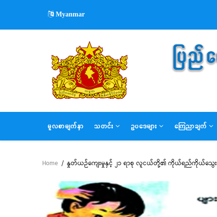
Skip
Myanmar
to
main
content
MAIN
မူလစာမျက်နှာ
သတင်း
ဥပဒေများ
ကြေညာချက်
NAVIGATION
Home
/
နှုတ်ယဉ်ကျေးမှုနှင့် ၂၁ ရာစု လူငယ်တို့၏ ကိုယ်ရည်ကိုယ်သွေး 
Breadcrumb