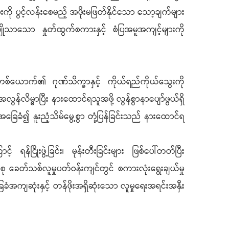
းကို ပွင့်လန်းစေမည့် အဖိုးမဖြတ်နိုင်သော သော့ချက်များ
ုသာသော နှုတ်ထွက်စကားနှင့် စံပြအမူအကျင့်များကို
 လူတစ်ယောက်၏ ဂုဏ်သိက္ခာနှင့် ကိုယ်ရည်ကိုယ်သွေးကို
ွန်လိမ္မာပြီး နားထောင်ရသူအဖို့ လွန်စွာနာပျော်ဖွယ်ရှိ
ေခံ၍ နူးညံ့သိမ်မွေ့စွာ တုံ့ပြန်ခြင်းသည် နားထောင်ရ
ငြိုးဖွဲ့ခြင်း၊ မုန်းတီးခြင်းများ ဖြစ်ပေါ်တတ်ပြီး
 ခေတ်သစ်လူမှုပတ်ဝန်းကျင်တွင် စကားလုံးရွေးချယ်မှု
ကျဆုံးနှင့် တန်ဖိုးအရှိဆုံးသော လူမှုရေးအရင်းအနှီး