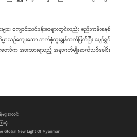
များ၊ ကျောင်းသင်ခန်းစာများတွင်လည်း စည်းကမ်းစနစ်
ယဉ်ကျေးသော ဘက်စုံထူးချွန်ထက်မြက်ပြီး ပျော်ရွှင်
 နိုင်ငံတော်က အားထားရသည့် အနာဂတ်မျိုးဆက်သစ်ခေါင်း
န်မာ့အလင်း
ေးမုံ
he Global New Light Of Myanmar