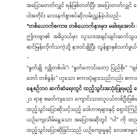
အပြောမတတ်လျှင် ရန်ဖြစ်တတ်ပြီး အပြောတတ်လျှင် အော
ပါအတိုင်း လေးနက်စွာစပ်ဆိုလမ်းညွှန်ခဲ့ပါသည်-
“တစ်ယောက်စကား၊ တစ်ယောက်နားမှာ၊ မခါးရအောင်၊ သတိ​
ဤကဗျာ၏ အဓိပ္ပာယ်မှာ လူသားအချင်းချင်းဆက်သွယ်ပြ
ဆင်မြန်းလိုက်သကဲ့သို့ နားဝင်ချိုပြီး လွန်စွာနှစ်သက်
-
“နှုတ်ချို လျှိုတစ်ပါး”၊ “နှုတ်ကောင်းတော့ ပြည်စိ
တော် တစ်ခွန်း” ဟူသော စကားပုံများသည်လည်း စကားပ
နေ့စဉ်ဘဝ ဆက်ဆံရေးတွင် ထည့်သွင်းအသုံးပြုရမည့် ဝ
၂၁ ရာစု စမတ်ကျသော ကျောင်းသားလူငယ်တစ်ဦးဖြစ်စေရ
ထည့်သွင်းပြောဆိုသင့်သည့် ဝေါဟာရများနှင့် ရှောင်
ယဉ်ကျေးသိမ်မွေ့သော အပြောအဆိုတွင် “ပါ” ကို ထည့်သ
ထည့်သွင်းပြောဆိုခြင်းသည် ယဉ်ကျေးမှုနှင့် လေးစား