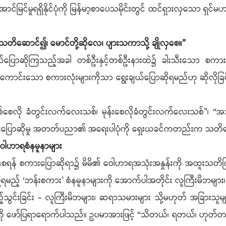
င်မြင်မှုရရှိနိုင်ပုံကို မြန်မာ့စာပေသမိုင်းတွင် ထင်ရှားလှသေ
ဆောင်၍၊ မောင်တို့ဆို​လေ၊ ပျားသကာသို့ ချိုလှ​စေ။”
ောဆိုကြသည့်အခါ တစ်ဦးနှင့်တစ်ဦးနားထဲ၌ ခါးသီးသော စကားလုံးမျ
ဖွယ်ကောင်းသော စကားလုံးများကိုသာ ရွေးချယ်ပြောဆိုရမည်ဟု ဆိုလိုခြင်
ုး” “ချစ်စေလို ခံတွင်းလက်​လေးသစ်၊ မုန်းစေလိုခံတွင်းလက်​လေးသစ်
ြောဆိုမှု အတတ်ပညာ၏ အရေးပါပုံကို ရှေးယခင်ကတည်းက သတိပေးနှိ
ေါဟာရစံနမူနာများ
န် စကားပြောဆိုရာ၌ မိမိ၏ ဝေါဟာရအသုံးအနှုန်းကို အထူးသတိပြု 
ကြဉ်ရမည့် ‘ဘန်းစကား’ စံနမူနာများကို အောက်ပါအတိုင်း လူကြီးမိဘ
ွင်းခြင်း - လူကြီးမိဘများ၊ ဆရာသမားများ သို့မဟုတ် အခြားသူမျ
မှုကို ဖော်ပြရာရောက်ပါသည်။ ဥပမာအားဖြင့် “သိတယ်၊ ရတယ်၊ ဟုတ်တ