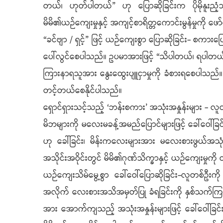
တယ်၊ ဟုတ်ပါတယ်” ဟု ပြောဆိုခြင်းက ပိုမိုနူးညံ့သိမ
မိမိ၏ယဉ်ကျေးမှုနှင့် အကျင့်စာရိတ္တကောင်းမွန်မှုကို ဖေ
“ခင်ဗျာ / ရှင့်” ဖြင့် ယဉ်ကျေးစွာ ပြောဆိုခြင်း- စကားပြ
ပေါ်လွင်စေပါသည်။ ဥပမာအားဖြင့် “သိပါတယ်၊ ရပါတယ်”
ကြားနာရသူအား နွေးထွေးပျူငှာမှုကို ခံစားရစေပါသည်။ ထို
တင့်တယ်စေနိုင်ပါသည်။
ရှောင်ရှားသင့်သည့် ‘ဘန်းစကား’ အသုံးအနှုန်းများ - 
မိဘများကို မလေးမခန့်အမည်ပြောင်များဖြင့် ခေါ်ဝေါ်ခြ
ဟု ခေါ်ခြင်း၊ မိန်းကလေးများအား မလေးစားဖွယ်အသုံးအနှု
အသိုင်းအဝိုင်းတွင် မိမိ၏ဂုဏ်သိက္ခာနှင့် ယဉ်ကျေးမှုကို 
ယဉ်ကျေးသိမ်မွေ့စွာ ခေါ်ဝေါ်ပြောဆိုခြင်း-လူတစ်ဦး
အလိုက် လေးစားအသိအမှတ်ပြု ခံရခြင်းကို နှစ်သက်ကြ
အား အောက်ကျသည့် အသုံးအနှုန်းများဖြင့် ခေါ်ဝေါ်ခ