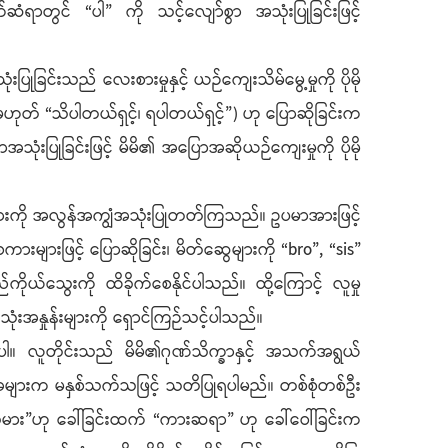
ဆံရာတွင် “ပါ” ကို သင့်လျော်စွာ အသုံးပြုခြင်းဖြင့်
ပြုခြင်းသည် လေးစားမှုနှင့် ယဉ်ကျေးသိမ်မွေ့မှုကို ပိုမို
တ် “သိပါတယ်ရှင့်၊ ရပါတယ်ရှင့်”) ဟု ပြောဆိုခြင်းက
သုံးပြုခြင်းဖြင့် မိမိ၏ အပြောအဆိုယဉ်ကျေးမှုကို ပိုမို
်းများကို အလွန်အကျွံအသုံးပြုတတ်ကြသည်။ ဥပမာအားဖြင့်
များဖြင့် ပြောဆိုခြင်း၊ မိတ်ဆွေများကို “bro”, “sis”
်ကိုယ်သွေးကို ထိခိုက်စေနိုင်ပါသည်။ ထို့ကြောင့် လူမှု
အသုံးအနှုန်းများကို ရှောင်ကြဉ်သင့်ပါသည်။
ကြပါ။ လူတိုင်းသည် မိမိ၏ဂုဏ်သိက္ခာနှင့် အသက်အရွယ်
အများက မနှစ်သက်သဖြင့် သတိပြုရပါမည်။ တစ်စုံတစ်ဦး
းသမား”ဟု ခေါ်ခြင်းထက် “ကားဆရာ” ဟု ခေါ်ဝေါ်ခြင်းက