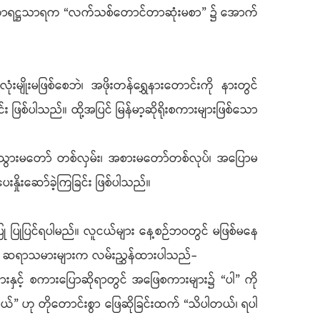
ာ ရှင်မဟာရဋ္ဌသာရက “လက်သစ်တောင်တာဆုံးမစာ” ၌ အောက်
ိုးမဖြစ်စေဘဲ၊ အဖိုးတန်ရွှေနားတောင်းကို နားတွင်
း ဖြစ်ပါသည်။ ထို့အပြင် မြန်မာ့ဆိုရိုးစကားများဖြစ်သော
”၊ “အသွားမတော် တစ်လှမ်း၊ အစားမတော်တစ်လုပ်၊ အပြောမ
ုးဆော်ခဲ့ကြခြင်း ဖြစ်ပါသည်။
ပြုပြင်ရပါမည်။ လူငယ်များ နေ့စဉ်ဘဝတွင် မဖြစ်မနေ
များ၊ ဆရာသမားများက လမ်းညွှန်ထားပါသည်-
ားနှင့် စကားပြောဆိုရာတွင် အဖြေစကားများ၌ “ပါ” ကို
ယ်” ဟု တိုတောင်းစွာ ဖြေဆိုခြင်းထက် “သိပါတယ်၊ ရပါ