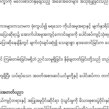
က္ခာကို မလေးစားဘဲနှိမ့်ချသည့် အခေါ်အဝေါ်များ အသုံးပြုခြင်းသည
းများကသာမက ဖုံးကွယ်၍ မရသော ကိုယ်အမူအရာနှင့် မျက်နှာရိပ
ဆိုရာ၌ အောက်ပါအမူအကျင့်ကောင်းများကို ပေါင်းစပ်ကျင့်သုံးရ
ပြောဆိုနေချိန်တွင် မျက်လုံးချင်းဆုံ၍ သေချာစွာ နားထောင်ခြင်းက
င် ကြမ်းတမ်းခြင်းမရှိဘဲ ညင်သာမှုရှိခြင်း၊ နှိမ့်ချတတ်ခြင်းတို့သည် တည
စ်တကျရှိပြီး သပ်ရပ်သော အဝတ်အစားဆင်ယင်မှုတို့နှင့် ပေါင်းစပ်ကာ တက
ခြင်းအတတ်ပညာ
ရားနှင့် အပြုအမူပိုင်းဆိုင်ရာ ပုံသွင်းမှုကို မိသားစုစားပွဲဝိုင်းနှ