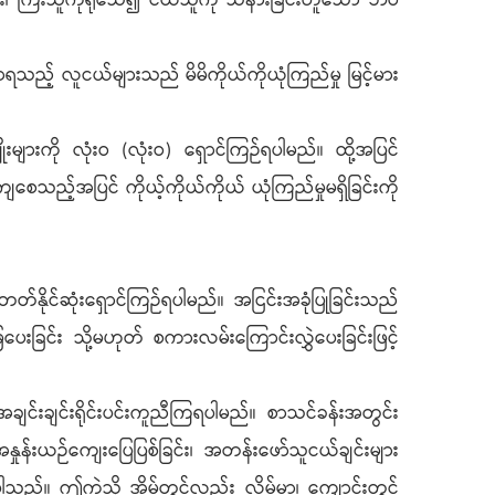
င်း၊ ကြီးသူကိုရိုသေ၍ ငယ်သူကို သနားခြင်းဟူသော ဘဝ
ာရသည့် လူငယ်များသည် မိမိကိုယ်ကိုယုံကြည်မှု မြင့်မား
ိုးများကို လုံးဝ (လုံးဝ) ရှောင်ကြဉ်ရပါမည်။ ထို့အပြင်
ျစေသည့်အပြင် ကိုယ့်ကိုယ်ကိုယ် ယုံကြည်မှုမရှိခြင်းကို
တတ်နိုင်ဆုံးရှောင်ကြဉ်ရပါမည်။ အငြင်းအခုံပြုခြင်းသည်
ေပေးခြင်း သို့မဟုတ် စကားလမ်းကြောင်းလွှဲပေးခြင်းဖြင့်
အချင်းချင်းရိုင်းပင်းကူညီကြရပါမည်။ စာသင်ခန်းအတွင်း
ှုန်းယဉ်ကျေးပြေပြစ်ခြင်း၊ အတန်းဖော်သူငယ်ချင်းများ
စ်ပါသည်။ ဤကဲ့သို့ အိမ်တွင်လည်း လိမ်မာ၊ ကျောင်းတွင်