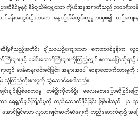
ဆိုနိုင်မှုနှင့် နှိမ့်ချသိမ်မွေ့သော ကိုယ်အမူအရာတို့သည် ဘဝခရီးလမ်
သင်ခန်းအတွင်း၌သာမက နေ့စဉ်အိမ်တွင်းလူမှုဘဝမှစ၍ ယဉ်ကျေးချိ
ါး” ဟု ဆိုရိုးရှိသည့်အတိုင်း ချိုသာယဉ်ကျေးသော စကားတစ်ခွန်းက
်ကြီးများနှင့် ခေါင်းဆောင်ကြီးများကိုကြည့်လျှင် စကားပြောဆိုရာ၌ အလ
ရာတွင် မာန်မာနကင်းစင်ခြင်း၊ အများအပေါ် စာနာထောက်ထားမှုကို အခြ
်း ယုံကြည်ကိုးစားမှုကို ဆွဲဆောင်စေပါသည်။
ချင်းဖြစ်စေကာမူ တစ်ဦးကိုတစ်ဦး မလေးမစားပြောဆိုခြင်းကြောင့် ရန်
ာ ရေရှည်ချစ်ကြည်မှုကို တည်ဆောက်နိုင်ခြင်း ဖြစ်ပါသည်။ ၂၁ ရာစု
းသည် အောင်မြင်သော လူသားချင်းဆက်ဆံရေးကို တည်ဆောက်ရာ၌ အခြေခံအ
ာ