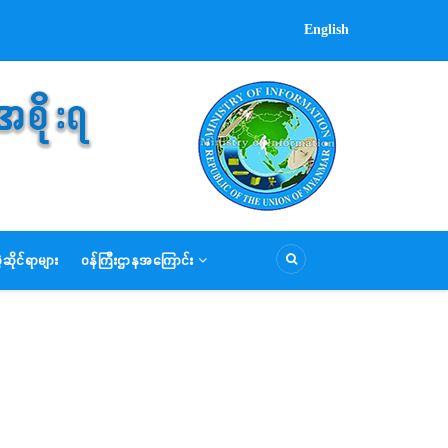
English
ဆိုင်ရာများ
ဝန်ကြီးဌာနအကြောင်း