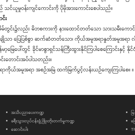
သင်ယူမှုဝန်းကျင်ကောင်းကို ပိုမိုအားကောင်းစေပါသည်။
ာင်း
လုံးအိမ်တွင်း၌လည်း မိဘစကားကို နားထောင်တတ်သော သားသမီးကောင်း
ျိုသာ ပြေပြစ်စွာ ဆက်ဆံတတ်သော၊ ကိုယ်အမူအရာနှုတ်အမူအရာ လိမ္မာ
့မြေပေါ်တွင် ခိုင်မာစွာရှင်သန်ကြီးထွားနိုင်ကြပါစေကြောင်းနှင့်
ာင်းတောင်းအပ်ပါသတည်း။
ူအရာကိုယ်အမူအရာ အစဉ်အမြဲ ထက်မြက်ပွင့်လန်းယဉ်ကျေးကြပါစေ။ ။
အသိပညာပေးကဏ္ဍ
မြ
ခရီးသွားလုပ်ငန်းဖွံ့ဖြိုးတိုးတက်မှုကဏ္ဍ
ကြ
ဆောင်းပါး
T