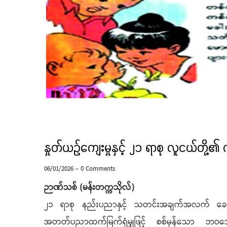
Pause
နှုတ်ယဉ်ကျေးမှုနှင့် ၂၁ ရာစု လူငယ်တို့၏
06/01/2026
-
0 Comments
ဉာဏ်သစ် (မန်းတက္ကသိုလ်)
၂၁ ရာစု နည်းပညာနှင့် သတင်းအချက်အလက် ခေတ်
အတတ်ပညာထက်မြက်ရုံမျှဖြင့် စစ်မှန်သော ဘဝအောင်မ