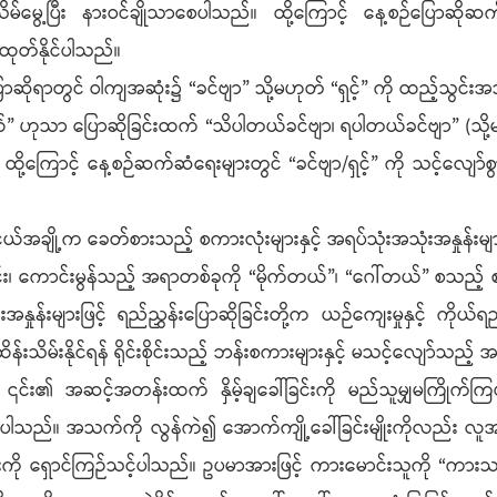
်မွေ့ပြီး နားဝင်ချိုသာစေပါသည်။ ထို့ကြောင့် နေ့စဉ်ပြောဆိုဆက်
ာ်ထုတ်နိုင်ပါသည်။
ောဆိုရာတွင် ဝါကျအဆုံး၌ “ခင်ဗျာ” သို့မဟုတ် “ရှင့်” ကို ထည့်သွင်းအသုံး
 ဟုသာ ပြောဆိုခြင်းထက် “သိပါတယ်ခင်ဗျာ၊ ရပါတယ်ခင်ဗျာ” (သို့မဟု
့ကြောင့် နေ့စဉ်ဆက်ဆံရေးများတွင် “ခင်ဗျာ/ရှင့်” ကို သင့်လျော်စွာအ
လူငယ်အချို့က ခေတ်စားသည့် စကားလုံးများနှင့် အရပ်သုံးအသုံးအနှုန
င်း၊ ကောင်းမွန်သည့် အရာတစ်ခုကို “မိုက်တယ်”၊ “ဂေါ်တယ်” စသည့် စကား
န်းများဖြင့် ရည်ညွှန်းပြောဆိုခြင်းတို့က ယဉ်ကျေးမှုနှင့် ကိုယ်ရည
ထိန်းသိမ်းနိုင်ရန် ရိုင်းစိုင်းသည့် ဘန်းစကားများနှင့် မသင့်လျော်သည့် 
ကို ၎င်း၏ အဆင့်အတန်းထက် နှိမ့်ချခေါ်ခြင်းကို မည်သူမျှမကြိုက်
ပါသည်။ အသက်ကို လွန်ကဲ၍ အောက်ကျို့ခေါ်ခြင်းမျိုးကိုလည်း လူ
ြင်းကို ရှောင်ကြဉ်သင့်ပါသည်။ ဥပမာအားဖြင့် ကားမောင်းသူကို “ကာ