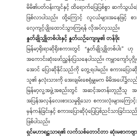
မိမိ၏ပတ်ဝန်းကျင်နှင့် ထိရောက်ပြေပြစ်စွာ ဆက်သွယ်ပြော
ဖြစ်လာပါသည်။ ထို့ကြောင့် လူငယ်များအနေဖြင့် စာ
လေ့ကျင့်ပျိုးထောင်သွားကြရန် လိုအပ်လှသည်။
နှုတ်ချိုသျှိုတစ်ပါးနှင့် နှုတ်ယဉ်ကျေးမှု၏ တန်ဖိုး
မြန်မာ့ရိုးရာဆိုရိုးစကားတွင် “နှုတ်ချိုသျှိုတစ်ပ
အကောင်းဆုံးဖော်ညွှန်းပြသနေပါသည်။ ကမ္ဘာကျော်ပုဂ္ဂိုလ
အောင် ပြောဆိုနိုင်သည်ကို တွေ့ရပါမည်။ စကားပြောဆို
သူ၏ နှလုံးသားကို အေးချမ်းစေရုံမျှမက မိမိအပေါ်၌လည
မြန်မာ့လူ့အဖွဲ့အစည်းတွင် အဆင့်အတန်းတူညီသူ အချင်း
အပြန်အလှန်လေးစားသမှုရှိသော စကားလုံးများကြောင့်သ
မှန်ကန်ခြင်းနှင့် စကားပြောဆိုပုံပြေပြစ်ညင်သာခြင်
ဖြစ်ပါသည်။
ရှင်မဟာရဋ္ဌသာရ၏ လက်သစ်တောင်တာ ဆုံးမစာကဗျ