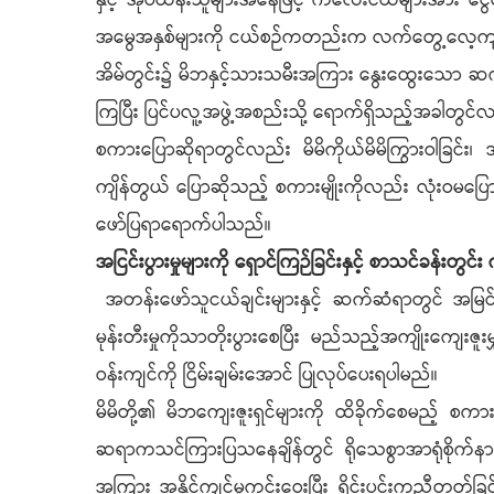
နှင့် အုပ်ထိန်းသူများအနေဖြင့် ကလေးငယ်များအား င
အမွေအနှစ်များကို ငယ်စဉ်ကတည်းက လက်တွေ့လေ့ကျင
အိမ်တွင်း၌ မိဘနှင့်သားသမီးအကြား နွေးထွေးသော ဆက်ဆံရ
ကြပြီး ပြင်ပလူ့အဖွဲ့အစည်းသို့ ရောက်ရှိသည့်အခါတွ
စကားပြောဆိုရာတွင်လည်း မိမိကိုယ်မိမိကြွားဝါခြင်း၊ အလ
ကျိန်တွယ် ပြောဆိုသည့် စကားမျိုးကိုလည်း လုံးဝမပြောရပ
ဖော်ပြရာရောက်ပါသည်။
အငြင်းပွားမှုများကို ရှောင်ကြဉ်ခြင်းနှင့် စာသင်ခန်းတွင်း
အတန်းဖော်သူငယ်ချင်းများနှင့် ဆက်ဆံရာတွင် အမြင်မတူက
မုန်းတီးမှုကိုသာတိုးပွားစေပြီး မည်သည့်အကျိုးကျေးဇူး
ဝန်းကျင်ကို ငြိမ်းချမ်းအောင် ပြုလုပ်ပေးရပါမည်။
မိမိတို့၏ မိဘကျေးဇူးရှင်များကို ထိခိုက်စေမည့် စကာ
ဆရာကသင်ကြားပြသနေချိန်တွင် ရိုသေစွာအာရုံစိုက်နားထ
အကြား အနိုင်ကျင့်မှုကင်းဝေးပြီး ရိုင်းပင်းကူညီတတ်