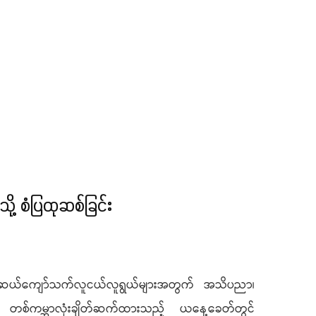
ို့ စံပြထုဆစ်ခြင်း
 ဆယ်​ကျော်သက်လူငယ်လူရွယ်များအတွက် အသိပညာ၊
ဖြင့် တစ်ကမ္ဘာလုံးချိတ်ဆက်ထားသည့် ယနေ့ခေတ်တွင်