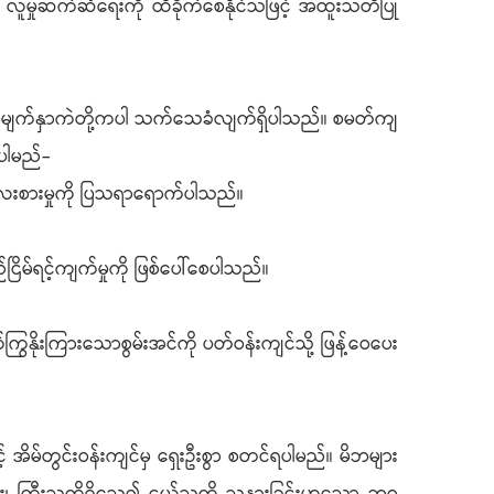
် လူမှုဆက်ဆံရေးကို ထိခိုက်စေနိုင်သဖြင့် အထူးသတိပြု
်မျက်နှာကဲတို့ကပါ သက်သေခံလျက်ရှိပါသည်။ စမတ်ကျ
ပါမည်-
 လေးစားမှုကို ပြသရာရောက်ပါသည်။
်ငြိမ်ရင့်ကျက်မှုကို ဖြစ်ပေါ်စေပါသည်။
်ကြွနိုးကြားသောစွမ်းအင်ကို ပတ်ဝန်းကျင်သို့ ဖြန့်ဝေပေး
င့် အိမ်တွင်းဝန်းကျင်မှ ရှေးဦးစွာ စတင်ရပါမည်။ မိဘများ