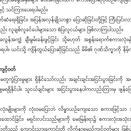
ွေကြေးအမွေအနှစ်များ ပေးအပ်ခြင်းထက် စကားပြောဆိုပုံယဉ်ကျေးခြ
့် သင်ကြားပေးရပါမည်။
ေးရှိခြင်း၊ အပြန်အလှန်ချိုသာစွာ ပြောဆိုခြင်းတို့ဖြင့် ကြီးပြင်းလ
င်လည်း လူချစ်လူခင်ပေါများသော စံပြလူငယ်များ ဖြစ်လာကြပါသည်။
ွန်အကျွံ ချီးမွမ်းခန်းဖွင့်ခြင်း သို့မဟုတ် အစွန်းရောက်စကားလုံးမျ
ါ။ ယင်းသို့ ကျိန်တွယ်ပြောဆိုခြင်းသည် မိမိ၏ ဂုဏ်သိက္ခာကို နိမ့်က
 ကျင့်ဝတ်
ွဲပြားမှုများ ရှိနိုင်သော်လည်း အချင်းချင်းအငြင်းပွားခြင်းကို အ
မျှမရရှိနိုင်ပါ။ သူငယ်ချင်းများ အငြင်းပွားနေပါကလည်းကြားမှ ဖျန်ဖြ
းလုံးမျိုးများကို လုံးဝမပြောဘဲ လိမ္မာယဉ်ကျေးသော စကားဖြင့်သာ 
ောင်ခြင်း၊ မရှင်းလင်းသည်များကို မေးမြန်းရာ၌ စကားလုံးအသုံးအန
ခြင်းတို့သည် ကျောင်းသားကောင်းတို့ လိုက်နာရမည့်ကျင့်ဝတ်များ ဖြ