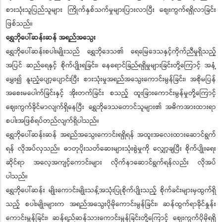
စားသုံးသူပြည်သူများ ကြိုက်နှစ်သက်မှုများပြားလာပြီး ဈေးကွက်ရရှိလာခြင်း
ဖြစ်သည်။
ရွှေဘိုပေါ်ဆန်းဆန် အရည်အသွေး
ရွှေဘိုပေါ်ဆန်းစပါးမျိုးသည် ရွှေဘိုဒေသ၏ ရေမြေဒေသနှင့်ကိုက်ညီမှုရှိသည့်
အပြင် ဆည်ရေနှင့် စိုက်ပျိုးရခြင်း၊ နေရောင်ခြည်ရရှိမှုများခြင်းတို့ကြောင့် အနံ့
မွှေး၍ နူးညံ့ပျော့ပျောင်းပြီး စားသုံးမှုအရည်အသွေးကောင်းမွန်ခြင်း၊ အစိုမပြန်
အစေးမပေါက်ခြင်းနှင့် အိုးတက်ခြင်း စသည့် ထူးခြားကောင်းမွန်မှုတို့ကြောင့်
ဈေးကွက်ခိုင်မာလျက်ရှိနေပြီး ရွှေဘိုဒေသတောင်သူများ၏ အဓိကအားထားရာ
စပါးအဖြစ်ရပ်တည်လျက်ရှိပါသည်။
ရွှေဘိုပေါ်ဆန်းဆန် အရည်အသွေးကောင်းရရှိရန် အထူးအလေးထားဆောင်ရွက်
ရန် လိုအပ်လှသည်။ ဓာတုပိုးသတ်ဆေးများသုံးစွဲမှုကို လျှော့ချပြီး စိုက်ပျိုးရေး
ဆိုင်ရာ အလေ့အကျင့်ကောင်းများ လိုက်နာဆောင်ရွက်ရန်လည်း လိုအပ်
ပါသည်။
ရွှေဘိုပေါ်ဆန်း မျိုးကောင်းမျိုးသန့်အသုံးပြုစိုက်ပျိုးသည့် စိုက်ခင်းများမှထွက်ရှိ
သည့် စပါးမျိုးများက အရည်အသွေးပိုမိုကောင်းမွန်ခြင်း၊ ဆန်ထွက်ရာခိုင်နှုန်း
ကောင်းမွန်ခြင်း၊ ဆန်ရည်ဆန်သားကောင်းမွန်ခြင်းတို့ကြောင့် ဈေးကွက်ပိုမိုရရှိ