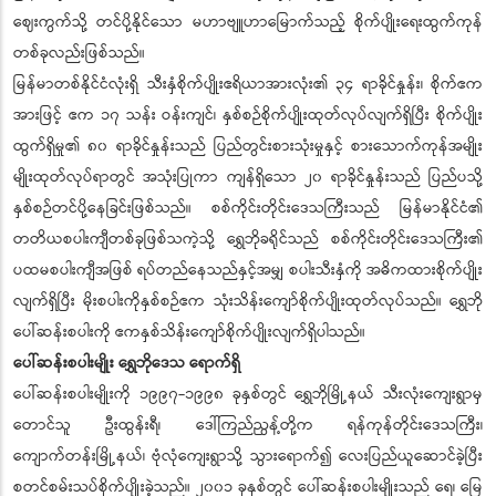
ဈေးကွက်သို့ တင်ပို့နိုင်သော မဟာဗျူဟာမြောက်သည့် စိုက်ပျိုးရေးထွက်ကုန်
တစ်ခုလည်းဖြစ်သည်။
မြန်မာတစ်နိုင်ငံလုံးရှိ သီးနှံစိုက်ပျိုးဧရိယာအားလုံး၏ ၃၄ ရာခိုင်နှုန်း၊ စိုက်ဧက
အားဖြင့် ဧက ၁၇ သန်း ဝန်းကျင်၊ နှစ်စဉ်စိုက်ပျိုးထုတ်လုပ်လျက်ရှိပြီး စိုက်ပျိုး
ထွက်ရှိမှု၏ ၈၀ ရာခိုင်နှုန်းသည် ပြည်တွင်းစားသုံးမှုနှင့် စားသောက်ကုန်အမျိုး
မျိုးထုတ်လုပ်ရာတွင် အသုံးပြုကာ ကျန်ရှိသော ၂၀ ရာခိုင်နှုန်းသည် ပြည်ပသို့
နှစ်စဉ်တင်ပို့နေခြင်းဖြစ်သည်။ စစ်ကိုင်းတိုင်းဒေသကြီးသည် မြန်မာနိုင်ငံ၏
တတိယစပါးကျီတစ်ခုဖြစ်သကဲ့သို့ ရွှေဘိုခရိုင်သည် စစ်ကိုင်းတိုင်းဒေသကြီး၏
ပထမစပါးကျီအဖြစ် ရပ်တည်နေသည်နှင့်အမျှ စပါးသီးနှံကို အဓိကထားစိုက်ပျိုး
လျက်ရှိပြီး မိုးစပါးကိုနှစ်စဉ်ဧက သုံးသိန်းကျော်စိုက်ပျိုးထုတ်လုပ်သည်။ ရွှေဘို
ပေါ်ဆန်းစပါးကို ဧကနှစ်သိန်းကျော်စိုက်ပျိုးလျက်ရှိပါသည်။
ပေါ်ဆန်းစပါးမျိုး ရွှေဘိုဒေသ ရောက်ရှိ
ပေါ်ဆန်းစပါးမျိုးကို ၁၉၉၇-၁၉၉၈ ခုနှစ်တွင် ရွှေဘိုမြို့နယ် သီးလုံးကျေးရွာမှ
တောင်သူ ဦးထွန်းရီ၊ ဒေါ်ကြည်ညွန့်တို့က ရန်ကုန်တိုင်းဒေသကြီး၊
ကျောက်တန်းမြို့နယ်၊ ဗုံလုံကျေးရွာသို့ သွားရောက်၍ လေးပြည်ယူဆောင်ခဲ့ပြီး
စတင်စမ်းသပ်စိုက်ပျိုးခဲ့သည်။ ၂၀၀၁ ခုနှစ်တွင် ပေါ်ဆန်းစပါးမျိုးသည် ရေ၊ မြေ