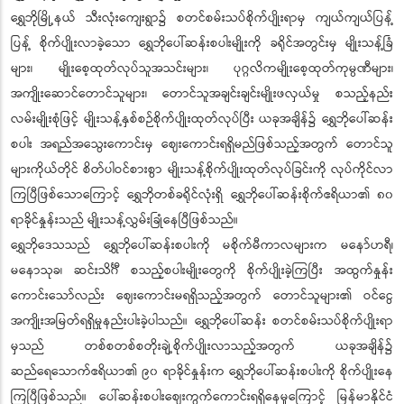
ရွှေဘိုမြို့နယ် သီးလုံးကျေးရွာ၌ စတင်စမ်းသပ်စိုက်ပျိုးရာမှ ကျယ်ကျယ်ပြန့်
ပြန့် စိုက်ပျိုးလာခဲ့သော ရွှေဘိုပေါ်ဆန်းစပါးမျိုးကို ခရိုင်အတွင်းမှ မျိုးသန့်ခြံ
များ၊ မျိုးစေ့ထုတ်လုပ်သူအသင်းများ၊ ပုဂ္ဂလိကမျိုးစေ့ထုတ်ကုမ္ပဏီများ၊
အကျိုးဆောင်တောင်သူများ၊ တောင်သူအချင်းချင်းမျိုးဖလှယ်မှု စသည့်နည်း
လမ်းမျိုးစုံဖြင့် မျိုးသန့်နှစ်စဉ်စိုက်ပျိုးထုတ်လုပ်ပြီး ယခုအချိန်၌ ရွှေဘိုပေါ်ဆန်း
စပါး အရည်အသွေးကောင်းမှ ဈေးကောင်းရရှိမည်ဖြစ်သည့်အတွက် တောင်သူ
များကိုယ်တိုင် စိတ်ပါဝင်စားစွာ မျိုးသန့်စိုက်ပျိုးထုတ်လုပ်ခြင်းကို လုပ်ကိုင်လာ
ကြပြီဖြစ်သောကြောင့် ရွှေဘိုတစ်ခရိုင်လုံးရှိ ရွှေဘိုပေါ်ဆန်းစိုက်ဧရိယာ၏ ၈၀
ရာခိုင်နှုန်းသည် မျိုးသန့်လွှမ်းခြုံနေပြီဖြစ်သည်။
ရွှေဘိုဒေသသည် ရွှေဘိုပေါ်ဆန်းစပါးကို မစိုက်မီကာလများက မနော်ဟရီ၊
မနောသုခ၊ ဆင်းသိင်္ဂီ စသည့်စပါးမျိုးတွေကို စိုက်ပျိုးခဲ့ကြပြီး အထွက်နှုန်း
ကောင်းသော်လည်း ဈေးကောင်းမရရှိသည့်အတွက် တောင်သူများ၏ ဝင်ငွေ
အကျိုးအမြတ်ရရှိမှုနည်းပါးခဲ့ပါသည်။ ရွှေဘိုပေါ်ဆန်း စတင်စမ်းသပ်စိုက်ပျိုးရာ
မှသည် တစ်စတစ်စတိုးချဲ့စိုက်ပျိုးလာသည့်အတွက် ယခုအချိန်၌
ဆည်ရေသောက်ဧရိယာ၏ ၉၀ ရာခိုင်နှုန်းက ရွှေဘိုပေါ်ဆန်းစပါးကို စိုက်ပျိုးနေ
ကြပြီဖြစ်သည်။ ‌ပေါ်ဆန်းစပါးဈေးကွက်ကောင်းရရှိနေမှုကြောင့် မြန်မာနိုင်ငံ