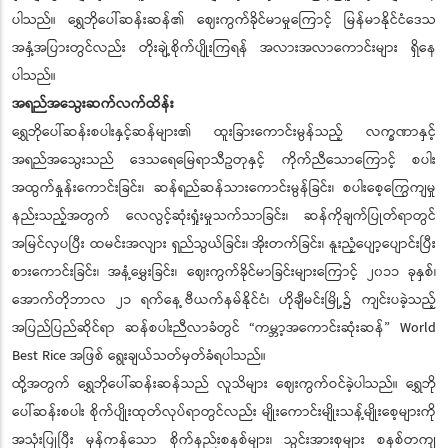
ပါသည်။ ရွှေဘိုပေါ်ဆန်းဆန်၏ ဈေးကွက်ခိုင်မာမှုကြောင့် မြန်မာနိုင်ငံဒေသ
အနှံ့အပြားတွင်လည်း တိုးချဲ့စိုက်ပျိုးကြရန် အလားအလာကောင်းများ ရှိနေ
ပါသည်။
အရည်အသွေးဆက်လက်ထိန်း
ရွှေဘိုပေါ်ဆန်းစပါးနှင့်ဆန်များ၏ ထူးခြားကောင်းမွန်သည့် လက္ခဏာနှင့်
အရည်အသွေးသည် ဒေသရေမြေရာသီဥတုနှင့် ကိုက်ညီသောကြောင့် စပါး
အထွက်နှုန်းကောင်းခြင်း၊ ဆန်ရည်ဆန်သားကောင်းမွန်ခြင်း၊ စပါးစေ့ကြွေကျမှု
နည်းသည့်အတွက် လေလွင့်ဆုံးရှုံးမှုသက်သာခြင်း၊ ဆန်ကိုချက်ပြုတ်ရာတွင်
အမြင်လှပပြီး ထမင်းအလျား ရှည်သွယ်ခြင်း၊ အိုးတက်ခြင်း၊ နူးညံ့ပျော့ပျောင်းပြီး
စားကောင်းခြင်း၊ အနံ့မွှေးခြင်း၊ ဈေးကွက်ခိုင်မာခြင်းများကြောင့် ၂၀၁၁ ခုနှစ်၊
အောက်တိုဘာလ ၂၁ ရက်နေ့ ဗီယက်နမ်နိုင်ငံ၊ ဟိုချီမင်းမြို့၌ ကျင်းပခဲ့သည့်
အပြည်ပြည်ဆိုင်ရာ ဆန်စပါးညီလာခံတွင် “ကမ္ဘာ့အကောင်းဆုံးဆန်” World
Best Rice အဖြစ် ရွေးချယ်သတ်မှတ်ခံရပါသည်။
ထို့အတွက် ရွှေဘိုပေါ်ဆန်းဆန်သည် လူသိများ ဈေးကွက်ဝင်ခဲ့ပါသည်။ ရွှေဘို
ပေါ်ဆန်းစပါး စိုက်ပျိုးထုတ်လုပ်ရာတွင်လည်း မျိုးကောင်းမျိုးသန့်မျိုးစေ့များကို
အသုံးပြုပြီး မှန်ကန်သော စိုက်နည်းစနစ်များ၊ သွင်းအားစုများ စနစ်တကျ