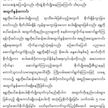
ဒေသအနှံ့အပြား၌လည်း တိုးချဲ့စိုက်ပျိုးနေကြကြောင်း သိရသည်။
အထွက်နှုန်းကောင်း
ရွှေဘိုပေါ်ဆန်းစပါးမျိုးသည် ရာသီစပါးဖြစ်သည့်အတွက် စိုက်ချိန်ကွာခြား
သော်လည်း ရိတ်သိမ်းချိန် လွန်စွာမကွာခြားသော စပါးမျိုးများဖြစ်သည်။ ရွှေဘို
ပေါ်ဆန်းစပါး အထွက်တိုးနည်းပညာများကို စနစ်တကျလိုက်နာဆောင်ရွက်ကြ
ရန်လိုအပ်သည်။ ရွှေဘိုပေါ်ဆန်းစပါးအထွက်နှုန်းကောင်း၊ အရည်အသွေးကောင်း
ရရှိရေးအတွက် လိုက်နာကျင့်သုံးရန်လည်း စဉ်ဆက်မပြတ် ပညာပေး
ဆောင်ရွက်လျက်ရှိသည်။ ရွှေဘိုခရိုင်သည် မိုးစပါး၊ နွေစပါးနှစ်စဉ် ဆက်တိုက်
စိုက်ပျိုးကာ စပါးဆစ်ပိုးကာကွယ်နှိမ်နင်းရေးလုပ်ငန်းကိုလည်း အလေးထား
လိုက်နာ ဆောင်ရွက်ကြသည့်အတွက် စိုက်ပျိုးရေးဦးစီးဌာနနှင့်
တောင်သူလယ်သမားများပူးပေါင်းပြီး ကြိုးပမ်းဆောင်ရွက်ခဲ့ကြသဖြင့် ယနေ့
ကာလ၌ ရွှေဘိုပေါ်ဆန်းစပါးသည် ဆစ်ပိုးကင်းလွတ်၍ အရည်အသွေးကောင်း၊
အထွက်နှုန်းကောင်းရရှိနေပြီဖြစ်သည်။
ရွှေဘိုပေါ်ဆန်းစပါးစိုက်ပျိုးထုတ်လုပ်မည်ဆိုပါက အထွက်တိုးနည်းလမ်းများ
ဖြစ်သည့် မျိုးကောင်းမျိုးသန့်စပါးကို အသုံးပြုစိုက်ပျိုးခြင်း၊ သက်တမ်း ၅ လမ
ကျော်အောင်စိုက်ပျိုးခြင်း၊ သတ်မှတ်ကောက်ကွက်ပြည့်မီအောင် အထူးဂရုပြု