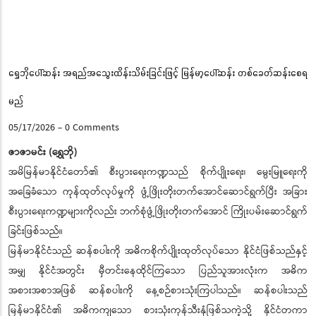
Pause
ရွှေဘိုပေါ်ဆန်း အရည်အသွေးထိန်းသိမ်းခြင်းဖြင့် မြန်မာ့ပေါ်ဆန်း တစ်ခေတ်ဆန်းစေရ
မည်
05/17/2026
-
0 Comments
ဇာဇာမင်း (ရွှေဘို)
အမိမြန်မာနိုင်ငံတော်၏ စီးပွားရေးကဏ္ဍသည် စိုက်ပျိုးရေး၊ မွေးမြူရေးကို
အခြေခံသော ကုန်ထုတ်လုပ်မှုကို ဖွံ့ဖြိုးတိုးတက်အောင်ဆောင်ရွက်ပြီး အခြား
စီးပွားရေးကဏ္ဍများကိုလည်း ဘက်စုံဖွံ့ဖြိုးတိုးတက်အောင် ကြိုးပမ်းဆောင်ရွက်
ခြင်းဖြစ်သည်။
မြန်မာနိုင်ငံသည် ဆန်စပါးကို အဓိကစိုက်ပျိုးထုတ်လုပ်သော နိုင်ငံဖြစ်သည်နှင့်
အမျှ နိုင်ငံအတွင်း မှီတင်းနေထိုင်ကြသော ပြည်သူအားလုံးက အဓိက
အစားအစာအဖြစ် ဆန်စပါးကို နေ့စဉ်စားသုံးကြပါသည်။ ဆန်စပါးသည်
မြန်မာနိုင်ငံ၏ အဓိကကျသော စားသုံးကုန်သီးနှံဖြစ်သကဲ့သို့ နိုင်ငံတကာ