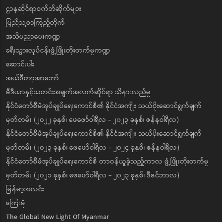
ဌာနဆိုင်ရာဝက်ဘ်ဆိုက်များ
ပြည်သူ့စာကြည့်တိုက်
အသိပညာပေးကဏ္ဍ
ခရီးသွားလုပ်ငန်းဖွံ့ဖြိုးတိုးတက်မှုကဏ္ဍ
ဆောင်းပါး
အယ်ဒီတာ့အာဘော်
မီဒီယာနှင့်သတင်းအချက်အလက်ဆိုင်ရာ သိနားလည်မှု
နိုင်ငံတော်စီမံအုပ်ချုပ်ရေးကောင်စီ၏ နိုင်ငံအကျိုး သယ်ပိုးဆောင်ရွက်ချက်
မှတ်တမ်း (၂၀၂၂ ခုနှစ်၊ ဖေဖော်ဝါရီလ - ၂၀၂၃ ခုနှစ်၊ ဇန်နဝါရီလ)
နိုင်ငံတော်စီမံအုပ်ချုပ်ရေးကောင်စီ၏ နိုင်ငံအကျိုး သယ်ပိုးဆောင်ရွက်ချက်
မှတ်တမ်း (၂၀၂၃ ခုနှစ်၊ ဖေဖော်ဝါရီလ - ၂၀၂၄ ခုနှစ်၊ ဇန်နဝါရီလ)
နိုင်ငံတော်စီမံအုပ်ချုပ်ရေးကောင်စီ တာဝန်ယူခဲ့သည့်ကာလ ဖွံ့ဖြိုးတိုးတက်မှု
မှတ်တမ်း (၂၀၂၁ ခုနှစ်၊ ဖေဖော်ဝါရီလ - ၂၀၂၃ ခုနှစ်၊ ဒီဇင်ဘာလ)
မြန်မာ့အလင်း
ကြေးမုံ
The Global New Light Of Myanmar