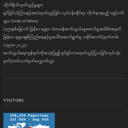
တိုက်ရိုက်ထုတ်လွှင့်မှုများ
ရုပ်မြင်သံကြားနှင့်အသံထုတ်လွှင့်ခြင်း လုပ်ငန်းဆိုင်ရာ လိုက်နာရမည့် ကျင့်ဝတ်
များ (Code of Ethics)
(၇၅)နှစ်မြောက် မြန်မာ-ရုရှား သံတမန်ဆက်သွယ်ထူထောင်မှုအထိမ်းအမှတ်
မြန်မာ-ရုရှားချစ်ကြည်ရေးနှင့်ပူးပေါင်းဆောင်ရွက်မှု သမိုင်းဓာတ်ပုံမှတ်တမ်း
(၁၉၄၈-၂၀၂၃)
ဆက်သွယ်ရေးကွန်ရက်ကိုအသုံးပြု၍ ရုပ်ရှင်ကားထုတ်လွှင့်ပြသခြင်းလုပ်ငန်း
မှတ်ပုံတင်လက်မှတ်လျှောက်လွှာ
VISITORS