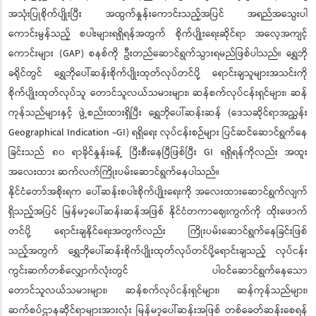
အသုံးပြုစိုက်ပျိုးပြီး အထွက်နှုန်းကောင်းသည့်အပြင် အရည်အသွေးပါ
ကောင်းမွန်သည့် စပါးများရရှိရန်အတွက် စိုက်ပျိုးရေးဆိုင်ရာ အလေ့အကျင့်
ကောင်းများ (GAP) စနစ်ကို ဦးတည်ဆောင်ရွက်သွားရမည်ဖြစ်ပါသည်။ ရွှေဘို
ခရိုင်တွင် ရွှေဘိုပေါ်ဆန်းစိုက်ပျိုးထုတ်လုပ်တင်ပို့ ရောင်းချသူများအသင်းကို
စိုက်ပျိုးထုတ်လုပ်သူ တောင်သူလယ်သမားများ၊ ဆန်စက်လုပ်ငန်းရှင်များ၊ ဆန်
ကုန်သည်များနှင့် ဖွဲ့စည်းထားရှိပြီး ရွှေဘိုပေါ်ဆန်းဆန် (ဒေသဆိုင်ရာအညွှန်း
Geographical Indication -GI) ရရှိရေး လုပ်ငန်းစဉ်များ ပြင်ဆင်ဆောင်ရွက်နေ
ခြင်းသည် ၈၀ ရာခိုင်နှုန်းခန့် ပြီးစီးနေပြီဖြစ်ပြီး GI ရရှိရန်ကိုလည်း အထူး
အလေးထား ဆက်လက်ကြိုးပမ်းဆောင်ရွက်နေပါသည်။
နိုင်ငံတော်အစိုးရက ပေါ်ဆန်းစပါးစိုက်ပျိုးရေးကို အလေးထားဆောင်ရွက်လျက်
ရှိသည့်အပြင် မြန်မာ့ပေါ်ဆန်းဆန်အဖြစ် နိုင်ငံတကာဈေးကွက်ကို ထိုးဖောက်
တင်ပို့ ရောင်းချနိုင်ရေးအတွက်လည်း ကြိုးပမ်းဆောင်ရွက်နေခြင်းဖြစ်
သည့်အတွက် ရွှေဘိုပေါ်ဆန်းစိုက်ပျိုးထုတ်လုပ်တင်ပို့ရောင်းချသည့် လုပ်ငန်း
ကွင်းဆက်တစ်လျှောက်လုံးတွင် ပါဝင်ဆောင်ရွက်နေသော
တောင်သူလယ်သမားများ၊ ဆန်စက်လုပ်ငန်းရှင်များ၊ ဆန်ကုန်သည်များ၊
ဆက်စပ်ဌာနဆိုင်ရာများအားလုံး မြန်မာ့ပေါ်ဆန်းအဖြစ် တစ်ခေတ်ဆန်းစေရန်