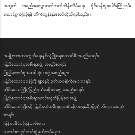
အတွက် အရည်အသွေးဆက်လက်ထိန်းသိမ်းရေး ဝိုင်းဝန်းပူးပေါင်းကြိုးပမ်း
ဆောင်ရွက်ကြရန် တိုက်တွန်းနှိုးဆော်လိုက်ရပါသည်။ ။
အမျိုးသားကာကွယ်ရေးနှင့်လုံခြုံရေးကောင်စီ အမည်စာရင်း
ပြည်ထောင်စုအစိုးရအဖွဲ့ အမည်စာရင်း
ပြည်ထောင်စုအဆင့် ရုံး၊ အဖွဲ့အစည်းများ
ပြည်ထောင်စုဝန်ကြီးများနှင့် ဒုတိယဝန်ကြီးများစာရင်း
တိုင်းဒေသကြီး/ပြည်နယ်အစိုးရအဖွဲ့ အမည်စာရင်း
ပြည်ထောင်စုအစိုးရသတင်းထုတ်ပြန်ရေးအဖွဲ့
တိုင်းဒေသကြီးနှင့် ပြည်နယ်အစိုးရများ၏ ပြောရေးဆိုခွင့်ပုဂ္ဂိုလ်များ အမည်
စာရင်း
မြန်မာနိုင်ငံ ပြန်တမ်းများ
သတင်းစာရှင်းလင်းပွဲမှတ်တမ်းများ