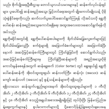
သည်။ စိုက်ပျိုးရေးဦးစီးဌာန၊ တောင်သူလယ်သမားများနှင့် ဆန်စက်လုပ်ငန်းရှင်
များ ပူးပေါင်း၍ ဆန်အရည်အသွေး မြှင့်တင်ရေးအတွက် မျိုးကောင်းမျိုးသန့် ပိုမို
သုံးစွဲနိုင်ရေးကိုလည်း ဆက်လက်ပူးပေါင်းဆောင်ရွက်ကြရန် လိုအပ်သလို ရွှေဘို
ပေါ်ဆန်း ဆန်အရည်အသွေးကောင်းရရှိရေး အထူးအလေးထားဆောင်ရွက်ရန်လို
အပ်သည်။
ရွှေဘိုခရိုင်အတွင်းရှိ ရွှေဘိုပေါ်ဆန်းစပါးများကို ရိတ်သိမ်းခြွေလှေ့စက်များဖြင့်
ရိတ်သိမ်းခြွေလှေ့ပြီး စက်ရုံများရှိ အခြောက်ခံစက်များတွင် အခြောက်ခံပြီး
နောက် အဆင့်မြင့်ဆန်စက်ကြီးများတွင် ကြိတ်ခွဲခြင်းကို ဆောင်ရွက်ပါသည်။
အဆင့်မြင့်ဆန်စက်ကြီးများမှ ကြိတ်ခွဲပြီးဆန်များကို အရည်အသွေးပိုမို
ကောင်းမွန်စေရန်အတွက် ဆန်ရွေးစက် (Color Sorter) တွင် ရွေးချယ်၍ ရွှေဘို
ပေါ်ဆန်းဆန်ကို အိုးဝင်ထူးထူးရှယ်၊ ဆန်လတ်ကြီး၊ ဆန်လုံး (အသေး)၊ ဆန်
ကျော်၊ ဆန်လတ် (အသေး) နှင့် စွန့်သန့်ဆန်များကို ရရှိသည်။
ရရှိလာသော ဆန်ထွက်ပစ္စည်းများအနက် အိုးဝင်ထူးထူးရှယ်များကို ၁ ကီလို
အိတ်၊ ၂ ကီလိုအိတ်၊ ၃ ကီလိုအိတ်၊ ၆ ကီလိုအိတ်၊ ၁၂ ကီလိုအိတ်၊ ၂၄ ကီလိုအိတ်
နှင့် ၄၈ ကီလိုအိတ် စသည့်အရွယ်အစားအမျိုးမျိုးဖြင့် ထုပ်ပိုးပြီး မြန်မာပြည်အ
နှံ့စျေးကွက်များနှင့် စူပါမားကတ်များသို့ ပို့ဆောင်ဖြန့်ဖြူးရောင်းချပေးနေ