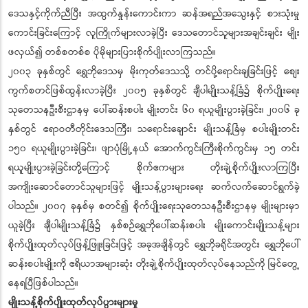
ဒေသနှင့်ကိုက်ညီပြီး အထွက်နှုန်းကောင်းကာ ဆန်အရည်အသွေးနှင့် စားသုံးမှု
ကောင်းခြင်းကြောင့် လူကြိုက်များလာခဲ့ပြီး ဒေသတောင်သူများအချင်းချင်း မျိုး
ဖလှယ်၍ တစ်စတစ်စ ပိုမိုများပြားစိုက်ပျိုးလာကြသည်။
၂၀၀၃ ခုနှစ်တွင် ရွှေဘိုဒေသမှ မိုးကုတ်ဒေသသို့ တင်ပို့ရောင်းချခြင်းဖြင့် စျေး
ကွက်စတင်ဖြစ်ထွန်းလာခဲ့ပြီး ၂၀၀၅ ခုနှစ်တွင် ချီပါမျိုးသန့်ခြံ၌ စိုက်ပျိုးရေး
သုတေသနဦးစီးဌာနမှ ပေါ်ဆန်းစပါး မျိုးတင်း ၆၀ ရယူမျိုးပွားခဲ့ခြင်း၊ ၂၀၀၆ ခု
နှစ်တွင် ဧရာဝတီတိုင်းဒေသကြီး၊ သရောင်းချောင်း မျိုးသန့်ခြံမှ စပါးမျိုးတင်း
၁၅၀ ရယူမျိုးပွားခဲ့ခြင်း၊ ဖျာပုံမြို့နယ် အောက်ကွင်းကြီးစိုက်ကွင်းမှ ၁၅ တင်း
ရယူမျိုးပွားခဲ့ခြင်းတို့ကြောင့် စိုက်ဧကများ တိုးချဲ့စိုက်ပျိုးလာကြပြီး
အကျိုးဆောင်တောင်သူများဖြင့် မျိုးသန့်ပွားများရေး ဆက်လက်ဆောင်ရွက်ခဲ့
ပါသည်။ ၂၀၀၇ ခုနှစ်မှ စတင်၍ စိုက်ပျိုးရေးသုတေသနဦးစီးဌာနမှ မျိုးများမှာ
ယူခဲ့ပြီး ချီပါမျိုးသန့်ခြံ၌ နှစ်စဉ်ရွှေဘိုပေါ်ဆန်းစပါး မျိုးကောင်းမျိုးသန့်များ
စိုက်ပျိုးထုတ်လုပ်ဖြန့်ဖြူးခြင်းဖြင့် အခုအချိန်တွင် ‌‌ရွှေဘိုခရိုင်အတွင်း ရွှေဘိုပေါ်
ဆန်းစပါးမျိုးကို ဧရိယာအများဆုံး တိုးချဲ့စိုက်ပျိုးထုတ်လုပ်နေသည်ကို မြင်တွေ့
နေရပြီဖြစ်ပါသည်။
မျိုးသန့်စိုက်ပျိုးထုတ်လုပ်ပွားများမှု