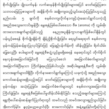
စိုက်ပျိုးခြင်း၊ ပျိုးသက်မှန်၊ လက်ဆမှန်စိုက်ပျိုးခြင်းများအပြင် ဓာတ်မြေဩဇာ၊
သဘာဝမြေဩဇာများကို အချိန်ကိုက်၊ အချိုးကျထည့်သွင်းအသုံးပြုခြင်းဟူသည့်
နည်းလမ်း ၅ ချက်ကို စနစ်တကျလိုက်နာကျင့်သုံးဆောင်ရွက်သကဲ့သို့
အရည်အသွေးကောင်းမွန်ပြီး မွှေးရနံ့ဖြစ်ပေါ်စေသော ဗီဇ (aroma) ကို လွှမ်းမိုး
ထားသောအချက်များဖြစ်သည့် နေ့ညအပူချိန်ကွာဟချက်ဖြစ်ပေါ်ချိန်တွင်
ပန်းပွင့်စေရန် စိုက်ပျိုးချိန်ကို ချိန်ညှိစိုက်ပျိုးခြင်း၊ ရေသွင်းရေထုတ် စနစ်တကျ
မှန်ကန်မြန်ဆန်စွာပြုလုပ်ခြင်းဖြင့် မြေချဉ်ငန်ကိန်းကို ထိန်းညှိခြင်း၊ ရိတ်သိမ်း
ခြွေလှေ့ပြီး စပါးများကို မွှေးရနံ့ဗီဇပျံ့လွင့်မှုမရှိစေရန် နေရောင်တွင် တိုက်ရိုက်
နေလှန်းအ‌ခြောက်ခံခြင်းကို မပြုလုပ်စေဘဲ အခြောက်ခံစက်များတွင်
အခြောက်ခံပြီးမှသာ ကြိတ်ခွဲရမည်ဖြစ်ပါသည်။ အဆိုပါမွှေးရနံ့ဗီဇကို လွှမ်းမိုး
သောအချက်များသိရှိပြီး လိုက်နာဆောင်ရွက်မှုကြောင့် ယခုကဲ့သို့ အရည်အသွေး
ကောင်းဆန်များရရှိသည့်အပြင် ဓာတ်မြေဩဇာများကို အချိန်ကိုက်၊ အချိုးကျ၊
မှန်ကန်စွာ အသုံးပြုခြင်း၊ အခြောက်ခံစက်များတွင် စနစ်တကျအခြောက်ခံ
ကြိတ်ခွဲခြင်း၊ မွှေးရနံ့ဗီဇဖြစ်ပေါ်မှုထိန်းသိမ်းနိုင်ခြင်း စသည့်အချက်များကြောင့်
ရွှေဘိုပေါ်ဆန်းဆန်ချက်ပြုတ်ရာတွင် ထမင်းသည် ထမင်းအလျားရှည်သွယ်ခြင်း၊
အိုးတက်ခြင်း၊ နူးညံ့ပျော့ပျောင်းပြီး စားကောင်းခြင်း၊ အနံ့မွှေးခြင်းတို့ကြောင့်