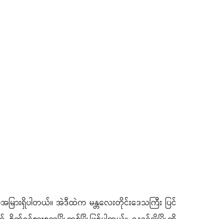
ြားရှိပါတယ်။ အဲဒီထဲက မန္တလေးတိုင်းဒေသကြီး ပြင်