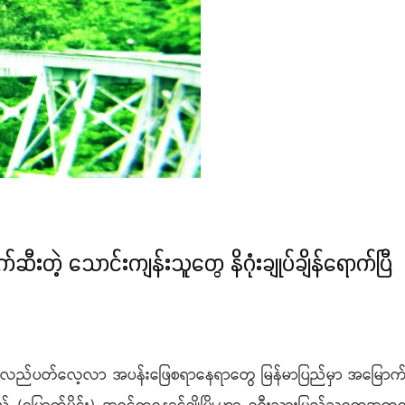
ဖျက်ဆီးတဲ့ သောင်းကျန်းသူတွေ နိဂုံးချုပ်ချိန်ရောက်ပြီ
 လည်ပတ်လေ့လာ အပန်းဖြေစရာနေရာတွေ မြန်မာပြည်မှာ အမြောက်အမ