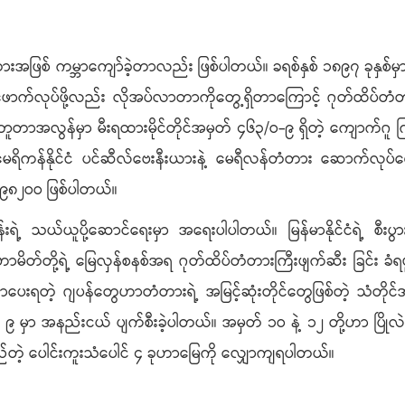
ံတားအဖြစ် ကမ္ဘာကျော်ခဲ့တာလည်း ဖြစ်ပါတယ်။ ခရစ်နှစ် ၁၈၉၇ ခုနှစ်မှာ
ဖောက်လုပ်ဖို့လည်း လိုအပ်လာတာကိုတွေ့ရှိတာကြောင့် ဂုတ်ထိပ်
ျိုဘူတာအလွန်မှာ မီးရထားမိုင်တိုင်အမှတ် ၄၆၃/ဝ-၉ ရှိတဲ့ ကျောက်ဂူ 
ိကန်နိုင်ငံ ပင်ဆီလ်ဗေးနီးယားနဲ့ မေရီလန်တံတား ဆောက်လုပ်ရေး 
၉၈၂ဝဝ ဖြစ်ပါတယ်။
်းရဲ့ သယ်ယူပို့ဆောင်ရေးမှာ အရေးပါပါတယ်။ မြန်မာနိုင်ငံရဲ့ စီး
မိတ်တို့ရဲ့ မြေလှန်စနစ်အရ ဂုတ်ထိပ်တံတားကြီးဖျက်ဆီး ခြင်း ခံရ
ွာပေးရတဲ့ ဂျပန်တွေဟာတံတားရဲ့ အမြင့်ဆုံးတိုင်တွေဖြစ်တဲ့ သံတိုင်
ှတ် ၉ မှာ အနည်းငယ် ပျက်စီးခဲ့ပါတယ်။ အမှတ် ၁ဝ နဲ့ ၁၂ တို့ဟာ 
ီရှည်တဲ့ ပေါင်းကူးသံပေါင် ၄ ခုဟာမြေကို လျှောကျရပါတယ်။