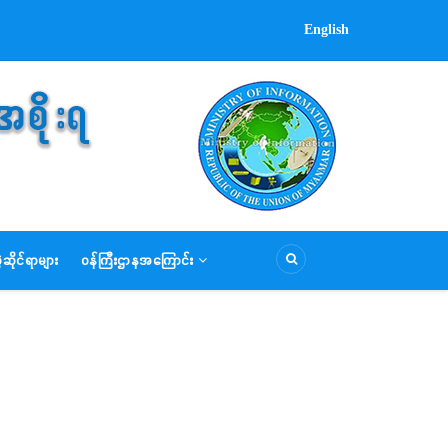
English
ဆိုင်ရာများ
ဝန်ကြီးဌာနအကြောင်း