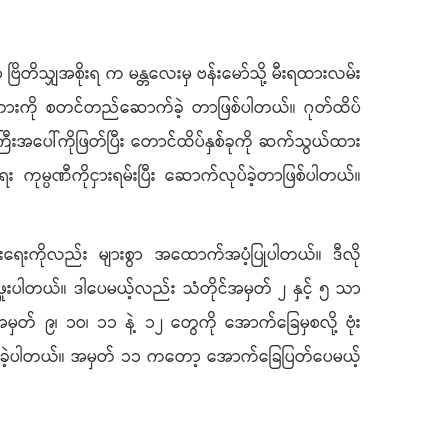
 ဗြိတိသျှအစိုးရ က မန္တလေးမှ ဗန်းမော်သို့ မီးရထားလမ်း
တံတားကို စတင်တည်ဆောက်ခဲ့ တာဖြစ်ပါတယ်။ ဂုတ်ထိပ်
ကြီးအပေါ်ကိုဖြတ်ပြီး တောင်ထိပ်နှစ်ခုကို ဆက်သွယ်ထား
ကုမ္ပဏီကိုငှားရမ်းပြီး ဆောက်လုပ်ခဲ့တာဖြစ်ပါတယ်။
ပွားရေးကိုလည်း များစွာ အထောက်အပံ့ပြုပါတယ်။ ဒီလို
ဖူးပါတယ်။ ဒါပေမယ့်လည်း သံတိုင်အမှတ် ၂ နှင့် ၅ သာ
အမှတ် ၉၊ ၁ဝ၊ ၁၁ နဲ့ ၁၂ တွေကို အောက်ခြေမှစလို့ ဗုံး
ပြိုလဲခဲ့ပါတယ်။ အမှတ် ၁၁ ကတော့ အောက်ခြေပြတ်ပေမယ့်