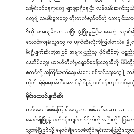
သမိုင်းဝင်နေရာတွေ များစွာရှိနေပြီး လမ်းပန်းဆက်
တွေရဲ့ လူမှုစီးပွားတွေ တိုးတက်စည်ပင်တဲ့ အေးချမ်းသာယ
ဒီလို အေးချမ်းသာယာပြီး ဖွံ့ဖြိုးမှုမြင့်မားနေတဲ့ န
သောင်းကျန်းသူတွေ က ဖျက်ဆီးလိုက်ကြပါတယ်။ မြို့လုံခ
မီးရှို့ဖျက်ဆီးတဲ့အပြင် အများပြည်သူ ပိုင်ဆိုင်တဲ့ ပ
နေအိမ်တွေ၊ ယာယီတိုက်ပွဲရှောင်စခန်းတွေဆီကို မိမိတို
စတင်လို့ အကြမ်းဖက်ချေမှုန်းရေး စစ်ဆင်ရေးတွေနဲ့ တန်
တိုက်၊ ရဲရဲချေမှုန်းပြီး နောင်ချိုမြို့နဲ့ ပတ်ဝန်းကျင်တစ်ခုလု
မိုင်းထောင်ဖျက်ဆီး
တပ်မတော်စစ်ကြောင်းတွေဟာ စစ်ဆင်ရေးကာလ ၁၁ လအတွင
နောင်ချိုမြို့နဲ့ ပတ်ဝန်းကျင်တစ်ဝိုက်ကို အပြီးတိုင
သွားခဲ့ပြီဖြစ်လို့ နောင်ချိုဒေသခံတိုင်းရင်းသားပြည်တွေဟ