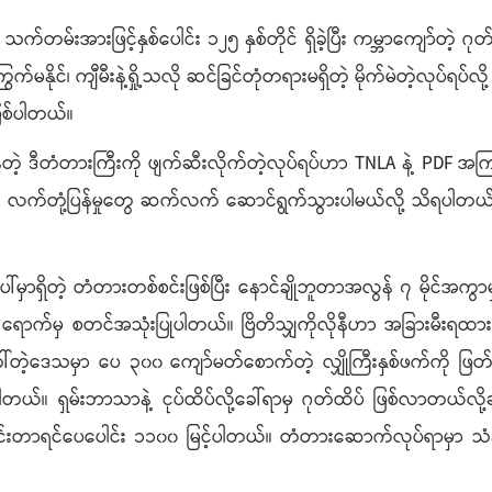
်းအားဖြင့်နှစ်ပေါင်း ၁၂၅ နှစ်တိုင် ရှိခဲ့ပြီး ကမ္ဘာကျော်တဲ့ ဂုတ
ိုင်၊ ကျီမီးနဲ့ရှို့သလို ဆင်ခြင်တုံတရားမရှိတဲ့ မိုက်မဲတဲ့လုပ်ရပ်လို
ဖြစ်ပါတယ်။
ဲနေတဲ့ ဒီတံတားကြီးကို ဖျက်ဆီးလိုက်တဲ့လုပ်ရပ်ဟာ TNLA နဲ့ PDF အ
့ လက်တုံ့ပြန်မှုတွေ ဆက်လက် ဆောင်ရွက်သွားပါမယ်လို့ သိရပါတယ
ါ်မှာရှိတဲ့ တံတားတစ်စင်းဖြစ်ပြီး နောင်ချိုဘူတာအလွန် ၇ မိုင်
နှစ် ရောက်မှ စတင်အသုံးပြုပါတယ်။ ဗြိတိသျှကိုလိုနီဟာ
အခြားမီးရထား
တဲ့ဒေသမှာ ပေ ၃၀၀ ကျော်မတ်စောက်တဲ့ လျှိုကြီးနှစ်ဖက်ကို ဖ
တယ်။ ရှမ်းဘာသာနဲ့ ငုပ်ထိပ်လို့ခေါ်ရာမှ ဂုတ်ထိပ် ဖြစ်လာတယ်လိ
င်းတာရင်ပေပေါင်း ၁၁၀၀ မြင့်ပါတယ်။ တံတားဆောက်လုပ်ရာမှာ သံနဲ့