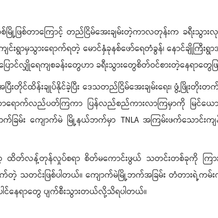
စ်မြို့ဖြစ်တာကြောင့် တည်ငြိမ်အေးချမ်းတဲ့ကာလတုန်းက ခရီးသွားလုပ်င
င်းရွာမှသွားရောက်ရတဲ့ မောင်နှံခုနစ်ဖော်ရေတံခွန်၊ နောင်ချိုကြီး
း ပြောင်လျှိုရေကျစခန်းတွေဟာ ခရီးသွားတွေစိတ်ဝင်စားတဲ့နေရာတွေဖ
တိုင်ထိန်းချုပ်နိုင်ခဲ့ပြီး ဒေသတည်ငြိမ်အေးချမ်းရေး၊ ဖွံ့ဖြိုးတိ
တွေ လာရောက်လည်ပတ်ကြကာ ပြန်လည်စည်ကားလာကြမှာကို မြင်ယောင်
က်ခြမ်း ကျောက်မဲ မြို့နယ်ဘက်မှာ TNLA အကြမ်းဖက်သောင်းကျန်
ထိတ်လန့်တုန်လှုပ်စရာ စိတ်မကောင်းဖွယ် သတင်းတစ်ခုကို ကြ
က်တဲ့ သတင်းဖြစ်ပါတယ်။ ကျောက်မဲမြို့ဘက်အခြမ်း တံတားရဲ့ကမ်းကပ်
ေါင်နေရာတွေ ပျက်စီးသွားတယ်လို့သိရပါတယ်။