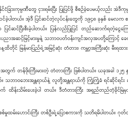
င်ငံခြားကုမ္ပဏီတွေ ငှားရမ်းပြီး ပြုပြင်ဖို့ စီစဉ်ခဲ့ပေမယ့်လည်း အဲဒ
င်ဆင်ခဲ့ပါတယ်။ အဲ့ဒီ ပြင်ဆင်တဲ့လုပ်ငန်းတွေကို ၁၉၄၈ ခုနှစ် မေလက စ
ပြင်ဆင်ပြီးစီးခဲ့ပါတယ်။ ပြန်လည်ပြုပြင် တည်ဆောက်ရတဲ့ငွေကြ
ပညာအဆင့်မြင့်မားမှုနဲ့ သဘာဝပတ်ဝန်းကျင်အလှအပတို့ကြောင့်
 ယနေ့ထိတိုင် မြန်မာပြည်ရဲ့အမြင့်ဆုံး တံတား၊ ကမ္ဘာ့အကြီးဆုံး မီး
အတွက် တန်ဖိုးကြီးမားတဲ့ တံတားကြီး ဖြစ်ပါတယ်။ ယခုအခါ ၁၂၅ နှစ်သ
သဘာဝဘေးအန္တရာယ်နဲ့ လူတို့အန္တရာယ်ကို ကြံ့ကြံ့ခံ ရင်ဆိုင်ရင
န်းသိမ်းပေးခဲ့ပါ တယ်။ ဒီတံတားကြီး အရှည်တည်တံ့ခိုင်မြဲမ
်စစ်မှုထမ်းဟောင်းကြီး တစ်ဦးရဲ့ပြောစကားကို သတိရမိပါတယ်။ ဂုတ်ထ