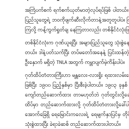
အကြံပက်စက် ရက်စက်ယုတ်မာတဲ့လုပ်ရပ်ဖြစ် ပါတယ်။ သက်တမ
ပြည်သူတွေရဲ့ ဘဝကိုဖျက်ဆီးလိုက်တာနဲ့အတူတူပါပဲ။ ကြွက်မန
ကြလို့ ကန့်ကွက်ရှုတ်ချ နေကြတာလည်း တစ်နိုင်ငံလုံး
တစ်နိုင်ငံလုံးက ဂုဏ်ယူရပြီး အများပြည်သူတွေ သုံးစွ
တယ်။ ဒါနဲ့ပတ်သက်ပြီး တပ်မတော်အနေနဲ့ ပြင်းထန်တဲ
ဦးနှောက် မရှိတဲ့ TNLA အတွက် ကမ္ဘာပျက်မဲ့ကိန်းပါပဲ။
ဂုတ်ထိပ်တံတားကြီးဟာ မန္တလေး-လားရှိုး ရထားလမ်းပေ
ဖြစ်ပြီး ၁၉၀၀ ပြည့်နှစ်မှာ ပြီးစီးခဲ့ပါတယ်။ ၁၉၀၃ ခု
ကျော်တည်ဆောက်ထား တာမဟုတ်ဘဲ ဂုတ်တွင်းလို့ခေါ်
ထိပ်မှာ တည်ဆောက်ထားလို့ ဂုတ်ထိပ်တံတားလို့ခေါ်ပါ
အောက်ခြေရှိ ရေမြောင်းကလေးရဲ့ ရေမျက်နှာပြင်မှ တို
သုံးစွဲထားပြီး ခဲရာခဲဆစ် တည်ဆောက်ထားပါတယ်။