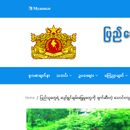
Skip
Myanmar
to
main
content
MAIN
မူလစာမျက်နှာ
သတင်း
ဥပဒေများ
ကြေညာချက်
NAVIGATION
Home
/
ပြည်သူတွေရဲ့ ပျော်ရွှင်ချမ်းမြေ့မှုတွေကို ဖျက်ဆီးတဲ့ သောင်းကျန်
Breadcrumb