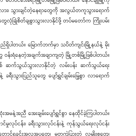
တ်ဝင်စားစရာမြို့တစ်မြို့ဖြစ်ပါတယ်။ နောင်ချိုမြို့ကို
းမလား၊ သွားချင်တဲ့နေရာတွေကို အလွယ်တကူသွားရောက်
ုံခြုံစိတ်ချစွာသွားလာနိုင်ဖို့ တပ်မတော်က ကြိုးပမ်း
်ရှိပါတယ်။ မြောက်ဘက်မှာ သပိတ်ကျင်းမြို့နယ်နဲ့ မိုး
 ဝန်းရံနေတဲ့အချက်အချာကျတဲ့ မြို့တစ်မြို့ဖြစ်ပါတယ်။
ဖြစ်ဖြစ် ဆက်သွယ်သွားလာနိုင်တဲ့ လမ်းပန်း ဆက်သွယ်ရေး
ဲ့ ခရီးသွားပြည်သူတွေ ပျော်ရွှင်ချမ်းမြေ့စွာ လာရောက်
အမနဲ့အညီ အေးချမ်းပျော်ရွှင်စွာ နေထိုင်ခဲ့ကြပါတယ်။
ာင်မှုလုပ်ငန်း၊ ခရီးသွားလုပ်ငန်းနဲ့ ကုန်သွယ်ရေးလုပ်ငန်း
င်ရှုခင်းအလှအပတွေ၊ မတူကွဲပြားတဲ့ လူမျိုးစုတွေ၊