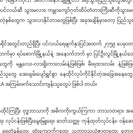
 (မြောက်ပိုင်း) အဝင်ကနောင်ချိုမြို့ဟာ ခရီးသွားပြည်သူတွေအတွက် စိ
မ်ပင်လယ်ဆီ သွားမလား၊ ကမ္ဘာကျော်ဂုတ်ထိပ်တံတားကြီးဆီကိုသွာ
ဲ့နှစ်တွေက သွားလာနိုင်တာတွေဖြစ်ပြီး အခုအချိန်မှာတော့ ပြည်သူတွေလ
က်မဲခရိုင်အတွင်းတည်ရှိပြီး ပင်လယ်ရေမျက်နှာပြင်အထက် ၂၇၅၉ ပေမှာတည
ဘက်မှာ ရပ်စောက်မြို့နယ်နဲ့ အနောက်ဘက် မှာ ပြင်ဦးလွင်မြို့နယ်တွေ
ြို့တွေကို မန္တလေး-လားရှိုးကားလမ်းနဲ့ဖြစ်ဖြစ်၊ မီးရထားလမ်း နဲ့
သူတွေ အေးချမ်းပျော်ရွှင်စွာ နေထိုင်လုပ်ကိုင်နိုင်တဲ့အခြေအနေတွေန
A အကြမ်းဖက်သောင်းကျန်းသူတွေပဲ ဖြစ်ပါ တယ်။
ုံးနေထိုင်ကြပြီး ဗုဒ္ဓဘာသာကို အဓိကကိုးကွယ်ကြကာ ဘာသာတရား အဆုံး
းရေး လုပ်ငန်းဖြစ်ပြီးမွေးမြူရေး၊ ဓာတ်သတ္တု၊ ကုန်ထုတ်လုပ်ငန်း၊ ဝန်ဆေ
င်မှာ ရေတံခွန်တွေ၊ ထုံးကျောက်ဂူတွေ၊ သဘာဝသယံဇာတတွေ၊ တောတော