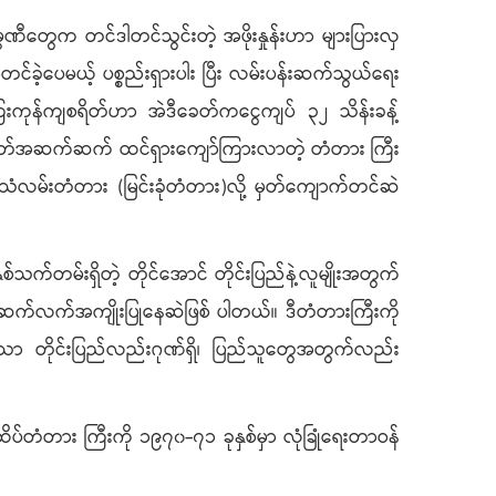
ီကုမ္ပဏီတွေက တင်ဒါတင်သွင်းတဲ့ အဖိုးနှုန်းဟာ များပြားလှ
တင်ခဲ့ပေမယ့် ပစ္စည်းရှားပါး ပြီး လမ်းပန်းဆက်သွယ်ရေး
ေးကုန်ကျစရိတ်ဟာ အဲဒီခေတ်ကငွေကျပ် ၃၂ သိန်းခန့်
 ခေတ်အဆက်ဆက် ထင်ရှားကျော်ကြားလာတဲ့ တံတား ကြီး
ရထားသံလမ်းတံတား (မြင်းခုံတံတား)လို့ မှတ်ကျောက်တင်ဆဲ
က်တမ်းရှိတဲ့ တိုင်အောင် တိုင်းပြည်နဲ့လူမျိုးအတွက်
်း ဆက်လက်အကျိုးပြုနေဆဲဖြစ် ပါတယ်။ ဒီတံတားကြီးကို
ှသာ တိုင်းပြည်လည်းဂုဏ်ရှိ၊ ပြည်သူတွေအတွက်လည်း
ိပ်တံတား ကြီးကို ၁၉၇၀-၇၁ ခုနှစ်မှာ လုံခြုံရေးတာဝန်