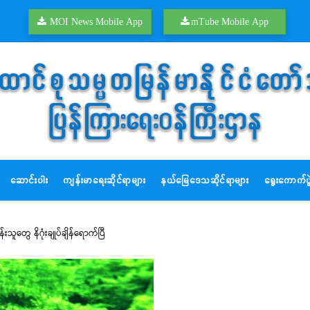
MOI News Mobile App
mTube Mobile App
ဆောင်းပါး
ကျန်းမာရေးဆိုင်ရာများ
နယ်မြေဒေသဆိုင်ရာများ
ရွေးကောက်ပွဲ
းသူတွေ နိဂုံးချုပ်ချိန်ရောက်ပြီ