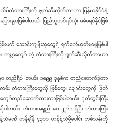
်ထိပ်တံတားကြီးကို ဖျက်ဆီးလိုက်တာဟာ မြန်မာနိုင်ငံနဲ့
့ ပြောရမှာဖြစ်ပါတယ်။ ပြည်သူတစ်ရပ်လုံး မခံမရပ်နိုင်ဖြစ်
ကြမ်းဖက် သောင်းကျန်းသူတွေရဲ့ ရက်စက်ယုတ်မာမှုဖြစ်ပါ
်။ ကမ္ဘာကျော် တဲ့ တံတားကြီးကို ဖျက်ဆီးလိုက်တာဟာ
အကွာမှာ တည်ရှိပါ တယ်။ ၁၈၉၉ ခုနှစ်က တည်ဆောက်ခဲ့တာ
လမ်း တံတားကြီးတွေလို မြစ်တွေ၊ ချောင်းတွေကို ဖြတ်
ြတ်ကျော်တည်ဆောက်ထားတာဖြစ်ပါတယ်။ ဂုတ်တွင်းကြီး
ု့ဆိုပါတယ်။ တံတားအရှည် ပေ ၂၂၆၀ ရှိပြီး တံတားကြီး
သံမဏိ တန်ချိန် ၄၃၁၁ တန်နဲ့သံမှိုပေါင်း တစ်သန်းကို