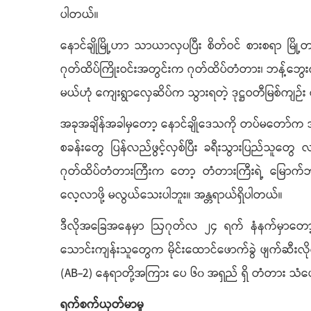
ပါတယ်။
နောင်ချိုမြို့ဟာ သာယာလှပပြီး စိတ်ဝင် စားစရာ မြို့တ
ဂုတ်ထိပ်ကြိုးဝင်းအတွင်းက ဂုတ်ထိပ်တံတား၊ ဘန့်ဘွေးကျ
မယ်ဟုံ ကျေးရွာလှေဆိပ်က သွားရတဲ့ ဒုဋ္ဌဝတီမြစ်ကျဉ်
အခုအချိန်အခါမှတော့ နောင်ချိုဒေသကို တပ်မတော်က အပြီး
စခန်းတွေ ပြန်လည်ဖွင့်လှစ်ပြီး ခရီးသွားပြည်သူ
ဂုတ်ထိပ်တံတားကြီးက တော့ တံတားကြီးရဲ့ မြောက်ဘ
လေ့လာဖို့ မလွယ်သေးပါဘူး။ အန္တရာယ်ရှိပါတယ်။
ဒီလိုအခြေအနေမှာ ဩဂုတ်လ ၂၄ ရက် နံနက်မှာတော့ 
သောင်းကျန်းသူတွေက မိုင်းထောင်ဖောက်ခွဲ ဖျက်ဆီးလို
(AB-2) နေရာတို့အကြား ပေ ၆၀ အရှည် ရှိ တံတား သံပ
ရက်စက်ယုတ်မာမှု