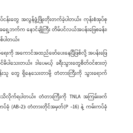
န်းတွေ အလွန်ဖွံ့ဖြိုးတိုးတက်ခဲ့ပါတယ်။ ကုန်းစံအုပ်စု
ရွာအရှေ့ဘက်က နောင်ချိုကြီး တိမ်ပင်လယ်အပန်းဖြေစခန်း၊
ြစ်ပါတယ်။
ုးတက်ရေးကို အကောင်အထည်ဖော်ပေးနေပြီဖြစ်လို့ အပန်းဖြေ
မိပါသေးတယ်။ ဒါပေမယ့် ခရီးသွားတွေစိတ်ဝင်စားတဲ့
းသူ တွေ ရှိနေသေးတာမို့ တံတားကြီးကို သွားရောက်
ားသိလိုက်ရပါတယ်။ တံတားကြီးကို TNLA အကြမ်းဖက်
ခုံ (AB-2)၊ တံတားတိုင်အမှတ်(P -16) နဲ့ ကမ်းကပ်ခုံ