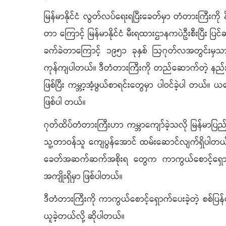
မြန်မာနိုင်ငံ လွတ်လပ်ရေးရပြီးခေတ်မှာ တံတားကြီးကို နို
တာ ကြောင့် မြန်မာနိုင်ငံ မီးရထားဌာနကပဲဦးစီးပြီး ပြ
ခက်ခဲတာကြောင့် ၁၉၅၁ ခုနှစ် ဩဂုတ်လအတွင်းမှသာ 
ကုန်ကျပါတယ်။ ဒီတံတားကြီးကို တည်ဆောက်တဲ့ နည်း
ဖြစ်ပြီး ကမ္ဘာ့အံ့ဖွယ်စာရင်းတွေမှာ ပါဝင်ခဲ့ပါ တယ်။
ဖြစ်ပါ တယ်။
ဂုတ်ထိပ်တံတားကြီးဟာ ကမ္ဘာကျော်ခဲ့သလို မြန်မာပြည်
သူ့တာဝန်သူ ကျေပွန်အောင် ထမ်းဆောင်လျက်ရှိပါတယ်။ 
ခေတ်အဆက်ဆက်အစိုးရ တွေက ကာကွယ်စောင့်ရှောက် ထိ
အကျိုးရှိမှာ ဖြစ်ပါတယ်။
ဒီတံတားကြီးကို ကာကွယ်စောင့်ရှောက်ပေးခဲ့တဲ့ စစ်ပြန
ယူခဲ့တယ်လို့ ဆိုပါတယ်။