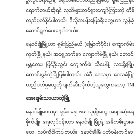
ဦးလွင်ခရီးစဉ်နဲ့ ခရီးတစ်ဆက်တည်းဖြစ်တဲ့ ရှမ်းပြည်နယ်
ရောက်တယ်ဆိုရင် လူသိများထင်ရှားကျော်ကြားတဲ့ တိ
လည်ပတ်နိုင်ပါတယ်။ ဒီလိုအပန်းဖြေခရီးတွေဟာ လွန်ခဲ့တ
ဆောင်ရွက်ပေးနေပါတယ်။
နောင်ချိုမြို့ဟာ ရှမ်းပြည်နယ် (မြောက်ပိုင်း) ကျော
ကုတ်မြို့နယ်၊ အရှေ့ဘက်မှာ ကျောက်မဲမြို့နယ်၊ တောင်
မန္တလေး၊ ပြင်ဦးလွင်၊ ကျောက်မဲ၊ သီပေါနဲ့ လားရှိုးမ
ကောင်းမွန်တဲ့မြို့ဖြစ်ပါတယ်။ အဲဒီ ဒေသမှာ ဒေသခံပြည်
လည်ပတ်မှုတွေကို ဖျက်ဆီးလိုက်တဲ့သူတွေကတော့ TNL
အေးချမ်းသာယာတဲ့မြို့
နောင်ချိုဒေသမှာ ရှမ်း၊ ဓနု၊ ဗမာလူမျိုးတွေ အများဆ
စိုက်ပျိုး ရေးလုပ်ငန်းဟာ နောင်ချို မြို့ရဲ့ အဓိကစီးပွာ
တွေ လုပ်ကိုင်ကြပါတယ်။ နောင်ချိုမြို့ပတ်ဝန်းကျ