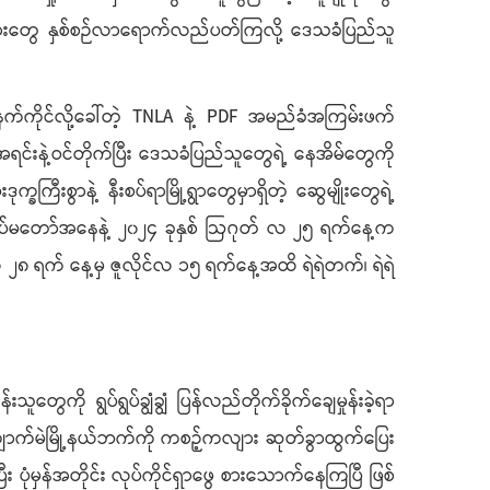
းသွားတွေ နှစ်စဉ်လာရောက်လည်ပတ်ကြလို့ ဒေသခံပြည်သူ
လက်နက်ကိုင်လို့ခေါ်တဲ့ TNLA နဲ့ PDF အမည်ခံအကြမ်းဖက်
ရင်းနဲ့ဝင်တိုက်ပြီး ဒေသခံပြည်သူတွေရဲ့ နေအိမ်တွေကို
ီးစွာနဲ့ နီးစပ်ရာမြို့ရွာတွေမှာရှိတဲ့ ဆွေမျိုးတွေရဲ့
ါတယ်။ တပ်မတော်အနေနဲ့ ၂၀၂၄ ခုနှစ် ဩဂုတ် လ ၂၅ ရက်နေ့က
ီလ ၂၈ ရက် နေ့မှ ဇူလိုင်လ ၁၅ ရက်နေ့အထိ ရဲရဲတက်၊ ရဲရဲ
ပ်ရွပ်ချွံချွံ ပြန်လည်တိုက်ခိုက်ချေမှုန်းခဲ့ရာ
ာ ကျောက်မဲမြို့နယ်ဘက်ကို ကစဉ့်ကလျား ဆုတ်ခွာထွက်ပြေး
ြီး ပုံမှန်အတိုင်း လုပ်ကိုင်ရှာဖွေ စားသောက်နေကြပြီ ဖြစ်