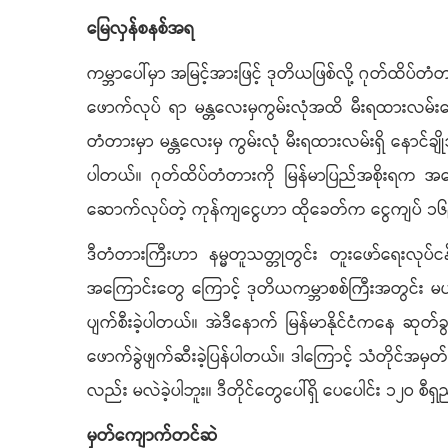
မြေလှန်စနစ်အရ
ကမ္ဘာပေါ်မှာ အမြင့်အားဖြင့် ဒုတိယဖြစ်လို့ ဂုတ်ထိပ်တ
ဖောက်လုပ် ရာ မန္တလေးမှကွမ်းလုံအထိ မီးရထားလမ်း
တံတားမှာ မန္တလေးမှ ကွမ်းလုံ မီးရထားလမ်းရှိ နောင်ခ
ပါတယ်။ ဂုတ်ထိပ်တံတားကို မြန်မာပြည်အစိုးရက အမေရ
ဆောက်လုပ်တဲ့ ကုန်ကျငွေဟာ ထိုခေတ်က ငွေကျပ် ၁၆
ဒီတံတားကြီးဟာ နမ္မတူသတ္တုတွင်း တူးဖော်ရေးလုပ်ငန
အကြောင်းတွေ ကြောင့် ဒုတိယကမ္ဘာစစ်ကြီးအတွင်း မဟာ
ပျက်စီးခဲ့ပါတယ်။ အဲဒီနောက် မြန်မာနိုင်ငံကနေ ဆုတ်ခ
ဖောက်ခွဲဖျက်ဆီးခဲ့ပြန်ပါတယ်။ ဒါကြောင့် သံတိုင်အမ
လည်း မလဲခဲ့ပါဘူး။ ဒီတိုင်တွေပေါ်ရှိ ပေပေါင်း ၁၂ဝ စ
မှတ်ကျောက်တင်ဆဲ