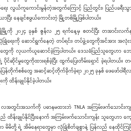
သွယ်ရေး လွယ်ကူကောင်းမွန်တဲ့အတွက်ကြောင့် ပြည်တွင်း၊ ပြည်ပခရီ
ာပြီး နေချင်စဖွယ်ကောင်းတဲ့ မြို့တစ်မြို့ဖြစ်ပါတယ်။
ောင်ချိုမြို့ကို ၂၀၂၄ ခုနှစ် ဇွန်လ ၂၅ ရက်နေ့မှ စတင်ပြီး တအာင်း
ြုံရေးကို ဆောင်ရွက်နေတဲ့ တပ်ရင်း၊ တပ်ဖွဲ့တွေကိုအင်အား အလုံးအ
စ္စည်းတွေကို လုယက်ယူဆောင်ခဲ့ကြပါတယ်။ ဒေသခံပြည်သူတွေဟာ ဘေးဒုက္ခကြ
့ရဲ့ ပိုင်ဆိုင်မှုတွေကိုထားရစ်ခဲ့ပြီး ထွက်ပြေးတိမ်းရှောင် ခဲ့ရပ
ပြန်တိုက်စစ်တွေ အဆင့်ဆင့်တိုက်ခိုက်ခဲ့ရာ ၂၀၂၅ ခုနှစ် ဖေဖော်ဝါရ
ံးကို ထိန်းချုပ်နိုင်ခဲ့ပါတယ်။
်းအသက်ကို ပဓာနမထားဘဲ TNLA အကြမ်းဖက်သောင်းကျန်းသူတွေကို ရွ
် ပြန်လည် ထိန်းချုပ်နိုင်ပြီးနောက် အကြမ်းဖက်သောင်းကျန်း သူတွေဟ
ာ မိမိတို့ ရဲ့ အိမ်နေရာတွေမှာ လုံခြုံစိတ်ချစွာနဲ့ ပြန်လည် နေထိုင်ကြပ