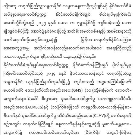
ထို့အတူ တရုတ်ပြည်သူ့သမ္မတနိုင်ငံ သမ္မတမစ္စတာရှီကျင့်ဖျင်နှင့် နိုင်ငံတော်စီမံ
အုပ်ချုပ်ရေးကောင်စီဥက္ကဋ္ဌ နိုင်ငံတော်ဝန်ကြီးချုပ် ဗိုလ်ချုပ်မှူးကြီးမင်း
အောင်လှိုင်တို့သည် ၂၀၂၅ ခုနှစ် မေလ က ရုရှားနိုင်ငံ၌ ကျင်းပခဲ့သည့် မဟာ
မျိုးချစ်စစ်ပွဲကြီး အောင်ပွဲနှစ်(၈၀)ပြည့် အထိမ်းအမှတ်စစ်ရေးပြ အခမ်းအနားသို့
တက်ရောက်စဉ်အတွင်းတွေ့ဆုံ၍ မြန်မာ-တရုတ်နှစ်နိုင်ငံအကြား
အေးအတူပူအမျှ အသိုက်အဝန်းတည်ဆောက်ရေးအပါအဝင် အရေးကြီးသည့်
သဘောတူညီချက်များ ရရှိသည်အထိ ဆွေးနွေးခဲ့ကြသည်။
နိုင်ငံတော်စီမံအုပ်ချုပ်ရေးကောင်စီဥက္ကဋ္ဌ နိုင်ငံတော်ဝန်ကြီးချုပ် ဗိုလ်ချုပ်မှူး
ကြီးမင်းအောင်လှိုင်သည် ၂၀၂၄ ခုနှစ် နိုဝင်ဘာလဆန်းတွင် တရုတ်ပြည်သူ့
သမ္မတနိုင်ငံ ယူနန်ပြည်နယ်ကူမင်းမြို့၌ ကျင်းပသည့် အဋ္ဌမအကြိမ်မြောက်
မဟာမဲခေါင် ဒေသခွဲထိပ်သီးအစည်းအဝေး(GMS)၊ (၁၀)ကြိမ်မြောက် ဧရာဝတီ-
ကျောက်ဖရား-မဲခေါင် စီးပွားရေး ပူးပေါင်းဆောင်ရွက်မှု မဟာဗျူဟာထိပ်သီး
အစည်းအဝေး(ACMECS)နှင့် (၁၁)ကြိမ်မြောက် ကမ္ဘောဒီးယား-လာအို-မြန်မာ-
ဗီယက်နမ် ပူးပေါင်းဆောင်ရွက်မှု ထိပ်သီးအစည်းအဝေး(CLMV)တို့ တက်ရောက်
စဉ်အတွင်း တရုတ်ဝန်ကြီးချုပ် မစ္စတာလီချန်းနှင့်တွေ့ဆုံ၍ မူဆယ်-မန္တလေး-
ကျောက်ဖြူ ရထားလမ်းသစ်ဖောက်လုပ်ရေး စီမံကိန်း၊ တရုတ်-မြန်မာ