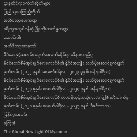
ဌာနဆိုင်ရာဝက်ဘ်ဆိုက်များ
ပြည်သူ့စာကြည့်တိုက်
အသိပညာပေးကဏ္ဍ
ခရီးသွားလုပ်ငန်းဖွံ့ဖြိုးတိုးတက်မှုကဏ္ဍ
ဆောင်းပါး
အယ်ဒီတာ့အာဘော်
မီဒီယာနှင့်သတင်းအချက်အလက်ဆိုင်ရာ သိနားလည်မှု
နိုင်ငံတော်စီမံအုပ်ချုပ်ရေးကောင်စီ၏ နိုင်ငံအကျိုး သယ်ပိုးဆောင်ရွက်ချက်
မှတ်တမ်း (၂၀၂၂ ခုနှစ်၊ ဖေဖော်ဝါရီလ - ၂၀၂၃ ခုနှစ်၊ ဇန်နဝါရီလ)
နိုင်ငံတော်စီမံအုပ်ချုပ်ရေးကောင်စီ၏ နိုင်ငံအကျိုး သယ်ပိုးဆောင်ရွက်ချက်
မှတ်တမ်း (၂၀၂၃ ခုနှစ်၊ ဖေဖော်ဝါရီလ - ၂၀၂၄ ခုနှစ်၊ ဇန်နဝါရီလ)
နိုင်ငံတော်စီမံအုပ်ချုပ်ရေးကောင်စီ တာဝန်ယူခဲ့သည့်ကာလ ဖွံ့ဖြိုးတိုးတက်မှု
မှတ်တမ်း (၂၀၂၁ ခုနှစ်၊ ဖေဖော်ဝါရီလ - ၂၀၂၃ ခုနှစ်၊ ဒီဇင်ဘာလ)
မြန်မာ့အလင်း
ကြေးမုံ
The Global New Light Of Myanmar