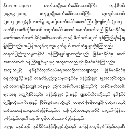
န်(၁၉၇၈-၁၉၈၉)၊ တတိယမျိုးဆက်ခေါင်းဆောင်ကြီး ကျန်ဇီမင်း
(၁၉၈၉-၂၀၀၄)၊ စတုတ္ထမျိုးဆက်ခေါင်းဆောင်ကြီး ဟူကျင်ထောင်း
(၂၀၀၂-၂၀၁၂)နှင့် လက်ရှိ ပဉ္စမမျိုးဆက်ခေါင်းဆောင်ကြီး ရှီကျင့်ဖျင် (၂၀၁၂ -
လက်ရှိ) အထိတိုင်အောင် တရုတ်ခေါင်းဆောင်အဆက်ဆက်သည် မြန်မာနိုင်ငံမှ
ခေတ်အဆက်ဆက် နိုင်ငံ့ခေါင်းဆောင်များနှင့် မိတ်ဝတ်မပျက် ချစ်ကြည်ရင်းနှီးမှု
ရှိခဲ့ကြသည်။ အပြန်အလှန်ကူးလူးယှက်နွှယ် ဆက်ဆံမှုများရှိခဲ့ကြသည်။
တရုတ်ပြည်သူ့သမ္မတနိုင်ငံ ဝန်ကြီးချုပ်များသည်လည်း မြန်မာနိုင်ငံမှ ခေတ်
အဆက်ဆက် ဝန်ကြီးချုပ်များနှင့် အထူးတလည် ရင်းနှီးခင်မင်ခဲ့ကြသည်။
အထူးသဖြင့် နှစ်နိုင်ငံလွတ်လပ်ရေးခေတ်ဦးကာလများတွင် မြန်မာနိုင်ငံမှ
ဝန်ကြီးချုပ်ဦးနုနှင့် တရုတ်ပြည်သူ့သမ္မတနိုင်ငံမှ ဝန်ကြီးချုပ် ချူအင်လိုင်းတို့၏
ပုဂ္ဂိုလ်ရေးရင်းနှီးကျွမ်းဝင်မှုမှာ ညီရင်းအစ်ကိုပမာရှိခဲ့သည်ကို သမိုင်းမှတ်တမ်း
များအရ တွေ့ရှိနိုင်သည်။ ဝန်ကြီးချုပ် ဦးနုနှင့် ချူအင်လိုင်းတို့သည် နှစ်နိုင်ငံ
ဖွံ့ဖြိုးတိုးတက်ရေးနှင့် ငြိမ်းချမ်းရေးတို့တွင် တရုတ်-မြန်မာချစ်ကြည်ရေးသည်
အဓိကအခန်းကဏ္ဍတစ်ခုဖြစ်သည်ဟု ယုံကြည်ထားသူများပီပီ တရုတ်-မြန်မာ
ချစ်ကြည်ရေးကို အစွမ်းကုန်တည်ဆောက်ခဲ့ကြသည်။
၁၉၅၄ ခုနှစ်တွင် နှစ်နိုင်ငံဝန်ကြီးချုပ်တို့သည် အပြန်အလှန်ချစ်ကြည်ရေးခရီး