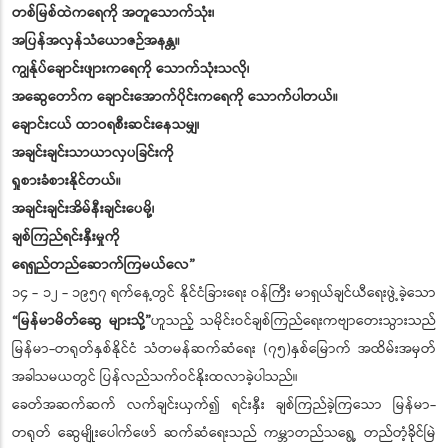
တစ်မြစ်ထဲကရေကို အတူသောက်သုံး၊
အပြန်အလှန်သံယောဇဉ်အနန္တ။
ကျွန်ုပ်ချောင်းဖျားကရေကို သောက်သုံးသလို၊
အဆွေတော်က ချောင်းအောက်ပိုင်းကရေကို သောက်ပါတယ်။
ချောင်းငယ် ထာဝရစီးဆင်းနေသမျှ၊
အချင်းချင်းသာယာလှပခြင်းကို
ရှုစားခံစားနိုင်တယ်။
အချင်းချင်းအိမ်နီးချင်းပေမို့၊
ချစ်ကြည်ရင်းနှီးမှုကို
ရေရှည်တည်ဆောက်ကြမယ်လေ”
၁၄ - ၁၂ - ၁၉၅၇ ရက်နေ့တွင် နိုင်ငံခြားရေး ဝန်ကြီး မာရှယ်ချင်ယီရေးဖွဲ့ခဲ့သော
“မြန်မာမိတ်ဆွေ များသို့”
ဟူသည့် သမိုင်းဝင်ချစ်ကြည်ရေးကဗျာတေးသွားသည်
မြန်မာ-တရုတ်နှစ်နိုင်ငံ သံတမန်ဆက်ဆံရေး (၇၅)နှစ်မြောက် အထိမ်းအမှတ်
အခါသမယတွင် ပြန်လည်သက်ဝင်နိုးထလာခဲ့ပါသည်။
ခေတ်အဆက်ဆက် လက်ချင်းယှက်၍ ရင်းနှီး ချစ်ကြည်ခဲ့ကြသော မြန်မာ-
တရုတ် ဆွေမျိုးပေါက်ဖော် ဆက်ဆံရေးသည် ကမ္ဘာတည်သရွေ့ တည်တံ့ခိုင်မြဲ