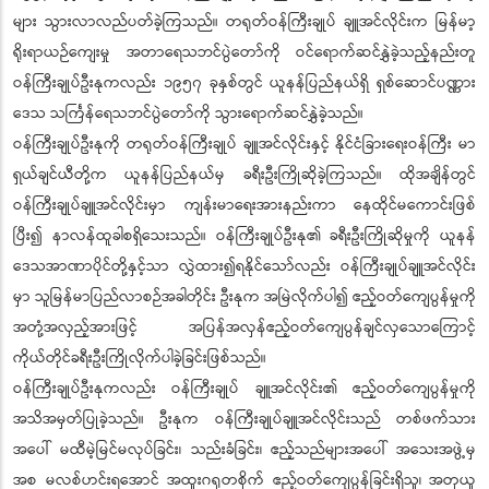
များ သွားလာလည်ပတ်ခဲ့ကြသည်။ တရုတ်ဝန်ကြီးချုပ် ချူအင်လိုင်းက မြန်မာ့
ရိုးရာယဉ်ကျေးမှု အတာရေသဘင်ပွဲတော်ကို ဝင်ရောက်ဆင်နွှဲခဲ့သည့်နည်းတူ
ဝန်ကြီးချုပ်ဦးနုကလည်း ၁၉၅၇ ခုနှစ်တွင် ယူနန်ပြည်နယ်ရှိ ရှစ်ဆောင်ပဏ္ဏား
ဒေသ သင်္ကြန်ရေသဘင်ပွဲတော်ကို သွားရောက်ဆင်နွှဲခဲ့သည်။
ဝန်ကြီးချုပ်ဦးနုကို တရုတ်ဝန်ကြီးချုပ် ချူအင်လိုင်းနှင့် နိုင်ငံခြားရေးဝန်ကြီး မာ
ရှယ်ချင်ယီတို့က ယူနန်ပြည်နယ်မှ ခရီးဦးကြိုဆိုခဲ့ကြသည်။ ထိုအချိန်တွင်
ဝန်ကြီးချုပ်ချူအင်လိုင်းမှာ ကျန်းမာရေးအားနည်းကာ နေထိုင်မကောင်းဖြစ်
ပြီး၍ နာလန်ထူခါစရှိသေးသည်။ ဝန်ကြီးချုပ်ဦးနု၏ ခရီးဦးကြိုဆိုမှုကို ယူနန်
ဒေသအာဏာပိုင်တို့နှင့်သာ လွှဲထား၍ရနိုင်သော်လည်း ဝန်ကြီးချုပ်ချူအင်လိုင်း
မှာ သူမြန်မာပြည်လာစဉ်အခါတိုင်း ဦးနုက အမြဲလိုက်ပါ၍ ဧည့်ဝတ်ကျေပွန်မှုကို
အတုံ့အလှည့်အားဖြင့် အပြန်အလှန်ဧည့်ဝတ်ကျေပွန်ချင်လှသောကြောင့်
ကိုယ်တိုင်ခရီးဦးကြိုလိုက်ပါခဲ့ခြင်းဖြစ်သည်။
ဝန်ကြီးချုပ်ဦးနုကလည်း ဝန်ကြီးချုပ် ချူအင်လိုင်း၏ ဧည့်ဝတ်ကျေပွန်မှုကို
အသိအမှတ်ပြုခဲ့သည်။ ဦးနုက ဝန်ကြီးချုပ်ချူအင်လိုင်းသည် တစ်ဖက်သား
အပေါ် မထီမဲ့မြင်မလုပ်ခြင်း၊ သည်းခံခြင်း၊ ဧည့်သည်များအပေါ် အသေးအဖွဲ့မှ
အစ မလစ်ဟင်းရအောင် အထူးဂရုတစိုက် ဧည့်ဝတ်ကျေပွန်ခြင်းရှိသူ၊ အတုယူ