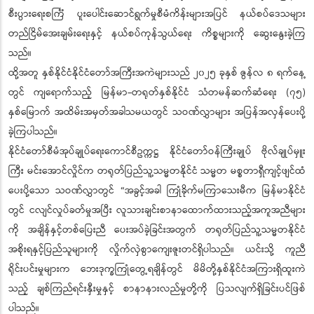
စီးပွားရေးစင်္ကြံ ပူးပေါင်းဆောင်ရွက်မှုစီမံကိန်းများအပြင် နယ်စပ်ဒေသများ
တည်ငြိမ်အေးချမ်းရေးနှင့် နယ်စပ်ကုန်သွယ်ရေး ကိစ္စများကို ဆွေးနွေးခဲ့ကြ
သည်။
ထို့အတူ နှစ်နိုင်ငံနိုင်ငံတော်အကြီးအကဲများသည် ၂၀၂၅ ခုနှစ် ဇွန်လ ၈ ရက်နေ့
တွင် ကျရောက်သည့် မြန်မာ-တရုတ်နှစ်နိုင်ငံ သံတမန်ဆက်ဆံရေး (၇၅)
နှစ်မြောက် အထိမ်းအမှတ်အခါသမယတွင် သဝဏ်လွှာများ အပြန်အလှန်ပေးပို့
ခဲ့ကြပါသည်။
နိုင်ငံတော်စီမံအုပ်ချုပ်ရေးကောင်စီဥက္ကဋ္ဌ နိုင်ငံတော်ဝန်ကြီးချုပ် ဗိုလ်ချုပ်မှူး
ကြီး မင်းအောင်လှိုင်က တရုတ်ပြည်သူ့သမ္မတနိုင်ငံ သမ္မတ မစ္စတာရှီကျင့်ဖျင်ထံ
ပေးပို့သော သဝဏ်လွှာတွင် “အခွင့်အခါ ကြုံခိုက်မကြာသေးမီက မြန်မာနိုင်ငံ
တွင် ငလျင်လှုပ်ခတ်မှုအပြီး လူသားချင်းစာနာထောက်ထားသည့်အကူအညီများ
ကို အချိန်နှင့်တစ်ပြေးညီ ပေးအပ်ခဲ့ခြင်းအတွက် တရုတ်ပြည်သူ့သမ္မတနိုင်ငံ
အစိုးရနှင့်ပြည်သူများကို လှိုက်လှဲစွာကျေးဇူးတင်ရှိပါသည်။ ယင်းသို့ ကူညီ
ရိုင်းပင်းမှုများက ဘေးဒုက္ခကြုံတွေ့ရချိန်တွင် မိမိတို့နှစ်နိုင်ငံအကြားရှိထူးကဲ
သည့် ချစ်ကြည်ရင်းနှီးမှုနှင့် စာနာနားလည်မှုတို့ကို ပြသလျက်ရှိခြင်းပင်ဖြစ်
ပါသည်။