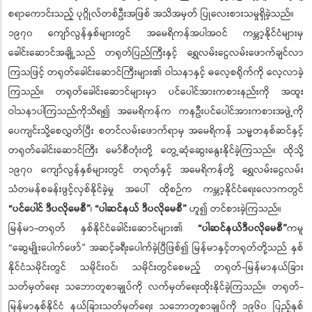
စရာကောင်းသည့် ပုဂ္ဂိုလ်တစ်ဦးအဖြစ် အသိအမှတ် ပြုလေးစားသမှုရှိခဲ့သည်။
၁၉၇၀ ကျော်လွန်နှစ်များတွင် အမေရိကန်အပါအဝင် ကမ္ဘာ့နိုင်ငံများမှ
ခေါင်းဆောင်အချို့သည် တရုတ်ပြည်ကြီးနှင့် ရွှေလမ်းငွေလမ်းဖောက်ချင်လာ
ကြသဖြင့် တရုတ်ခေါင်းဆောင်ကြီးများ၏ ဝါသနာနှင့် ဓလေ့စရိုက်ကို လေ့လာခဲ့
ကြသည်။ တရုတ်ခေါင်းဆောင်များမှာ ပင်ပေါင်အားကစားနည်းကို အထူး
ဝါသနာပါကြသည်ကိုသိရ၍ အမေရိကန်က ကနဦးပင်ပေါင်အားကစားအဖွဲ့ကို
ပေကျင်းသို့စေလွှတ်ပြီး စတင်လမ်းဖောက်ရာမှ အမေရိကန် သမ္မတနစ်ဆင်နှင့်
တရုတ်ခေါင်းဆောင်ကြီး မော်စီတုံးတို့ တွေ့ဆုံဆွေးနွေးနိုင်ခဲ့ကြသည်။ ထိုသို့
၁၉၇၀ ကျော်လွန်နှစ်များတွင် တရုတ်နှင့် အမေရိကန်တို့ ရွှေလမ်းငွေလမ်း
သံတမန်စခန်းဖွင့်လှစ်နိုင်ခဲ့မှု အပေါ် ထိုစဉ်က ကမ္ဘာ့နိုင်ငံရေးလောကတွင်
“ပင်ပေါင် ဒီပလိုမေစီ”
၊
“ပါဆင်နယ် ဒီပလိုမေစီ”
ဟူ၍ တင်စားခဲ့ကြသည်။
မြန်မာ-တရုတ် နှစ်နိုင်ငံခေါင်းဆောင်များ၏
“ပါဆင်နယ်ဒီပလိုမေစီ”
ကမူ
“ဆွေမျိုးပေါက်ဖော်” အဆင့်ခရီးပေါက်ခဲ့ပြီဖြစ်၍ မြန်မာနှင့်တရုတ်တို့သည် နှစ်
နိုင်ငံသမိုင်းတွင် သမိုင်းဝင်၊ သမိုင်းတွင်စေမည့် တရုတ်-မြန်မာနယ်ခြား
သတ်မှတ်ရေး သဘောတူစာချုပ်ကို လက်မှတ်ရေးထိုးနိုင်ခဲ့ကြသည်။ တရုတ်-
မြန်မာနှစ်နိုင်ငံ နယ်ခြားသတ်မှတ်ရေး သဘောတူစာချုပ်ကို ၁၉၆၀ ပြည့်နှစ်