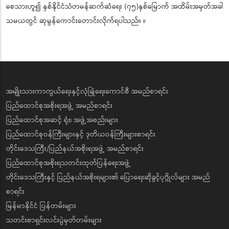
စေသားဟူ၍ နှစ်နိုင်ငံသံတမန်ဆက်ဆံရေး (၇၅)နှစ်မြောက် အထိမ်းအမှတ်အခါ
သမယတွင် ဆုမွန်ကောင်းတောင်းလိုက်ရပါသည်။ ။
အမျိုးသားကာကွယ်ရေးနှင့်လုံခြုံရေးကောင်စီ အမည်စာရင်း
ပြည်ထောင်စုအစိုးရအဖွဲ့ အမည်စာရင်း
ပြည်ထောင်စုအဆင့် ရုံး၊ အဖွဲ့အစည်းများ
ပြည်ထောင်စုဝန်ကြီးများနှင့် ဒုတိယဝန်ကြီးများစာရင်း
တိုင်းဒေသကြီး/ပြည်နယ်အစိုးရအဖွဲ့ အမည်စာရင်း
ပြည်ထောင်စုအစိုးရသတင်းထုတ်ပြန်ရေးအဖွဲ့
တိုင်းဒေသကြီးနှင့် ပြည်နယ်အစိုးရများ၏ ပြောရေးဆိုခွင့်ပုဂ္ဂိုလ်များ အမည်
စာရင်း
မြန်မာနိုင်ငံ ပြန်တမ်းများ
သတင်းစာရှင်းလင်းပွဲမှတ်တမ်းများ