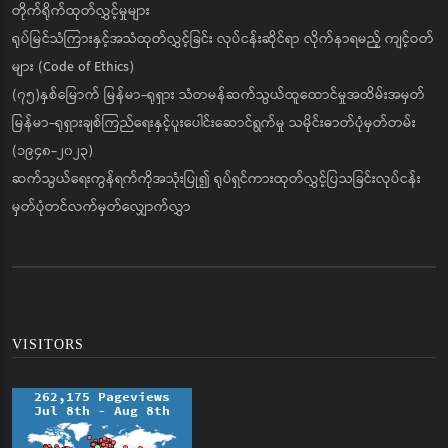
တိုက်ရိုက်ထုတ်လွှင့်မှုများ
ရုပ်မြင်သံကြားနှင့်အသံထုတ်လွှင့်ခြင်း လုပ်ငန်းဆိုင်ရာ လိုက်နာရမည့် ကျင့်ဝတ်
များ (Code of Ethics)
(၇၅)နှစ်မြောက် မြန်မာ-ရုရှား သံတမန်ဆက်သွယ်ထူထောင်မှုအထိမ်းအမှတ်
မြန်မာ-ရုရှားချစ်ကြည်ရေးနှင့်ပူးပေါင်းဆောင်ရွက်မှု သမိုင်းဓာတ်ပုံမှတ်တမ်း
(၁၉၄၈-၂၀၂၃)
ဆက်သွယ်ရေးကွန်ရက်ကိုအသုံးပြု၍ ရုပ်ရှင်ကားထုတ်လွှင့်ပြသခြင်းလုပ်ငန်း
မှတ်ပုံတင်လက်မှတ်လျှောက်လွှာ
VISITORS