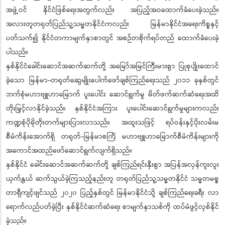
အဖွဲ့ဝင် နိုင်ငံဖြစ်ရေးအတွက်လည်း အပြည့်အဝထောက်ခံပေးခဲ့သည်။
အလားတူတရုတ်ပြည်သူ့သမ္မတနိုင်ငံကလည်း မြန်မာနိုင်ငံအရေးကိစ္စနှင့်
ပတ်သက်၍ နိုင်ငံတကာမျက်နှာစာတွင် အစဉ်တစိုက်ရပ်တည် ထောက်ခံပေးခဲ့
ပါသည်။
နှစ်နိုင်ငံခေါင်းဆောင်အဆက်ဆက်တို့ အမြော်အမြင်ကြီးမားစွာ ပြုစုပျိုးထောင်
ခဲ့သော မြန်မာ-တရုတ်ဆွေမျိုးပေါက်ဖော်ချစ်ကြည်ရေးသည် ၂၀၁၁ ခုနှစ်တွင်
ဘက်စုံမဟာဗျူဟာမြောက် ပူးပေါင်း ဆောင်ရွက်မှု မိတ်ဖက်ဆက်ဆံရေးအထိ
တိုးမြှင့်လာနိုင်ခဲ့သည်။ နှစ်နိုင်ငံအကြား ပူးပေါင်းဆောင်ရွက်မှုများကလည်း
ကဏ္ဍစုံပိုမိုတိုးတက်များပြားလာသည်။ အထူးသဖြင့် ရပ်ဝန်းနှင့်ပိုးလမ်းမ
စီမံကိန်းအောက်ရှိ တရုတ်-မြန်မာစင်္ကြံ မဟာဗျူဟာမြောက်စီမံကိန်းများကို
အကောင်အထည်ဖော်ဆောင်ရွက်လျက်ရှိသည်။
နှစ်နိုင်ငံ ခေါင်းဆောင်အဆက်ဆက်တို့ ချစ်ကြည်ရင်းနှီးစွာ အပြန်အလှန်ကူးလူး
ယှက်နွှယ် ဆက်သွယ်ခဲ့ကြသည့်နည်းတူ တရုတ်ပြည်သူ့သမ္မတနိုင်ငံ သမ္မတမစ္စ
တာရှီကျင့်ဖျင်သည် ၂၀၂၀ ပြည့်နှစ်တွင် မြန်မာနိုင်ငံသို့ ချစ်ကြည်ရေးခရီး လာ
ရောက်လည်ပတ်ခဲ့ပြီး နှစ်နိုင်ငံဆက်ဆံရေး စာမျက်နှာသစ်ကို ထပ်မံဖွင့်လှစ်နိုင်
ခဲ့သည်။