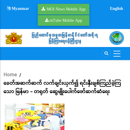
Skip
Myanmar
English
to
MOI News Mobile App
main
mTube Mobile App
content
Home
/
Breadcrumb
ခေတ်အဆက်ဆက် လက်ချင်းယှက်၍ ရင်းနှီးချစ်ကြည်ခဲ့ကြ
သော မြန်မာ - တရုတ် ဆွေမျိုးပေါက်ဖော်ဆက်ဆံရေး