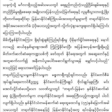
ယခုကဲ့သို့ မင်္ဂလာရှိသည့်အခါသမယတွင် ရေရှည်တည်တံ့သည့်ငြိမ်းချမ်းရေးနှင့်
တည်ငြိမ်မှုရရှိစေရေး၊ အမျိုးသားပြန်လည်သင့်မြတ်ရေးနှင့် လူမှုစီးပွားဘဝဖွံ့ဖြိုး
တိုးတက်ရေးဆိုင်ရာ မြန်မာနိုင်ငံ၏ကြိုးပမ်းအားထုတ်မှုများကို တရုတ်နိုင်ငံက
အခိုင်အမာထောက်ခံ ပံ့ပိုးပေးသည့်အတွက် လှိုက်လှဲစွာကျေးဇူးတင်ရှိပါကြောင်း
ပြောကြားလိုပါသည်။
မိမိတို့နှစ်နိုင်ငံအကြား ရှိရင်းစွဲချစ်ကြည်ရင်းနှီးမှု ပိုမိုနက်ရှိုင်းစေရေးနှင့် နောင်
လာမည့် ဆယ်စုနှစ်များစွာအထိ ကြံ့ကြံ့ခိုင်မာပြီး အပြန်အလှန်အကျိုးရှိမည့်
မိတ်ဖက်ဆက်ဆံရေးကဏ္ဍသစ်ကို ဖော်ထုတ် နိုင်ရေးအတွက် အဆွေတော်နှင့်
အတူဆက်လက်၍ အနီးကပ်ပူးပေါင်းဆောင်ရွက်သွားရန် မျှော်လင့်ပါသည်”
စသည်ဖြင့် ရေးသားဖော်ပြခဲ့ပါသည်။
တရုတ်ပြည်သူ့သမ္မတနိုင်ငံသမ္မတ မစ္စတာရှီကျင့်ဖျင်ကလည်း နိုင်ငံတော်စီမံ
အုပ်ချုပ်ရေးကောင်စီဥက္ကဋ္ဌ နိုင်ငံတော်ဝန်ကြီးချုပ် ဗိုလ်ချုပ်မှူးကြီး မင်း
အောင်လှိုင်ထံပေးပို့သော သဝဏ်လွှာတွင် “တရုတ်-မြန်မာ နှစ်နိုင်ငံဆက်ဆံ
ရေး ဖွံ့ဖြိုးတိုးတက်မှုက တရုတ်နိုင်ငံအတွက် အရေးကြီးသည့်ကဏ္ဍတွင် ပါဝင်
လျက်ရှိပါသည်။ နှစ်နိုင်ငံသံတမန်ဆက်ဆံ ရေးထူထောင်မှု (၇၅)နှစ်မြောက်အခါ
သမယတွင် တရုတ်နိုင်ငံအနေဖြင့် မြန်မာနိုင်ငံနှင့်အတူ ရပ်ဝန်းနှင့်ပိုးလမ်းမ