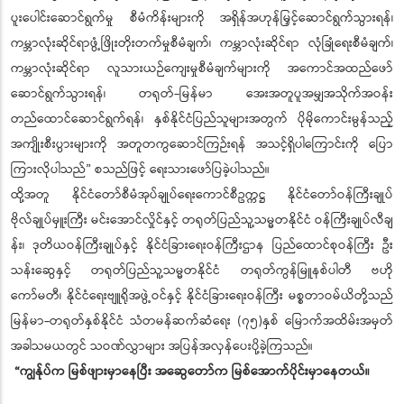
ပူးပေါင်းဆောင်ရွက်မှု စီမံကိန်းများကို အရှိန်အဟုန်မြှင့်ဆောင်ရွက်သွားရန်၊
ကမ္ဘာလုံးဆိုင်ရာဖွံ့ဖြိုးတိုးတက်မှုစီမံချက်၊ ကမ္ဘာလုံးဆိုင်ရာ လုံခြုံရေးစီမံချက်၊
ကမ္ဘာလုံးဆိုင်ရာ လူသားယဉ်ကျေးမှုစီမံချက်များကို အကောင်အထည်ဖော်
ဆောင်ရွက်သွားရန်၊ တရုတ်-မြန်မာ အေးအတူပူအမျှအသိုက်အဝန်း
တည်ထောင်ဆောင်ရွက်ရန်၊ နှစ်နိုင်ငံပြည်သူများအတွက် ပိုမိုကောင်းမွန်သည့်
အကျိုးစီးပွားများကို အတူတကွဆောင်ကြဉ်းရန် အသင့်ရှိပါကြောင်းကို ပြော
ကြားလိုပါသည်” စသည်ဖြင့် ရေးသားဖော်ပြခဲ့ပါသည်။
ထို့အတူ နိုင်ငံတော်စီမံအုပ်ချုပ်ရေးကောင်စီဥက္ကဋ္ဌ နိုင်ငံတော်ဝန်ကြီးချုပ်
ဗိုလ်ချုပ်မှူးကြီး မင်းအောင်လှိုင်နှင့် တရုတ်ပြည်သူ့သမ္မတနိုင်ငံ ဝန်ကြီးချုပ်လီချ
န်း၊ ဒုတိယဝန်ကြီးချုပ်နှင့် နိုင်ငံခြားရေးဝန်ကြီးဌာန ပြည်ထောင်စုဝန်ကြီး ဦး
သန်းဆွေနှင့် တရုတ်ပြည်သူ့သမ္မတနိုင်ငံ တရုတ်ကွန်မြူနစ်ပါတီ ဗဟို
ကော်မတီ၊ နိုင်ငံရေးဗျူရိုအဖွဲ့ဝင်နှင့် နိုင်ငံခြားရေးဝန်ကြီး မစ္စတာဝမ်ယိတို့သည်
မြန်မာ-တရုတ်နှစ်နိုင်ငံ သံတမန်ဆက်ဆံရေး (၇၅)နှစ် မြောက်အထိမ်းအမှတ်
အခါသမယတွင် သဝဏ်လွှာများ အပြန်အလှန်ပေးပို့ခဲ့ကြသည်။
“ကျွန်ုပ်က မြစ်ဖျားမှာနေပြီး အဆွေတော်က မြစ်အောက်ပိုင်းမှာနေတယ်။