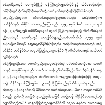
ဇန်နဝါရီလတွင် ပေကျင်းမြို့၌ ဝန်ကြီးချုပ်ချူအင်လိုင်းနှင့် အိမ်စောင့်အစိုးရ
ဝန်ကြီးချုပ် ဗိုလ်ချုပ်ကြီးနေဝင်းတို့ လက်မှတ်ရေးထိုးခဲ့ကြခြင်းဖြစ်သည်။
အပြည်ပြည်ဆိုင်ရာ သံတမန်ရေးရာကိစ္စများတွင်လည်း နှစ်နိုင်ငံစလုံးက
တစ်နိုင်ငံနှင့်တစ်နိုင်ငံ ဖေးမကူညီခဲ့ကြသည်။ ၁၉၅၄ ခုနှစ် ဒီဇင်ဘာလ ၂၈ ရက်
နှင့် ၂၉ ရက်တို့တွင် အင်ဒိုနီးရှားနိုင်ငံ ဘိုဂေါ မြို့၌ကျင်းပခဲ့သည့် ကိုလံဘိုငါးနိုင်ငံ
ညီလာခံတွင် အာဖရိကနှင့် အာရှနိုင်ငံများညီလာခံတစ်ရပ်ကို ၁၉၅၅ ခုနှစ်
ဧပြီလ၌ကျင်းပရန် ဆွေးနွေးညှိနှိုင်းခဲ့ကြသည်။ အဆိုပါအစည်းအဝေးတွင် အဖွဲ့
ဝင်နိုင်ငံ တစ်နိုင်ငံက တရုတ်ပြည်သူ့သမ္မတနိုင်ငံကို မဖိတ်ဘဲထားရန် အဆိုတင်
သွင်းခဲ့သည်။
ဝန်ကြီးချုပ်ဦးနုက တရုတ်ပြည်သူ့သမ္မတနိုင်ငံကို မဖိတ်ဘဲထားခဲ့ပါက အာဖရိ
ကနှင့် အာရှနိုင်ငံများ ညီလာခံကို တာဝန်ယူဖိတ်ခေါ်မည့် ကိုလံဘို(ငါး)နိုင်ငံအဖွဲ့
မှ မြန်မာနိုင်ငံထွက်မည်ဟု တိတိလင်းလင်းကန့်ကွက်ပြောဆိုခဲ့သဖြင့် အဆိုပါ
အဖွဲ့ဝင်နိုင်ငံမှ ဝန်ကြီးချုပ်က သူ့အဆိုကို ပြန်လည်ရုပ်သိမ်းသွားခဲ့ရသည်။
ထို့အတူ မြန်မာနိုင်ငံသည် နိုင်ငံတကာဆက်ဆံရေးနယ်ပယ်တွင် တရုတ်တစ်နိုင်
ငံတည်း မူဝါဒကို အခြေခံကျသည့်မူဝါဒအဖြစ် အစဉ်တစိုက်ခိုင်ခိုင်မာမာကျင့်သုံး
လျက်ရှိသည့်အပြင် တရုတ်ပြည်သူ့သမ္မတနိုင်ငံကို ၁၉၇၁ ခုနှစ်က ကုလသမဂ္ဂ