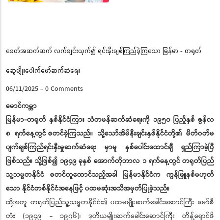
Pause
ခေတ်အဆက်ဆက် လက်ချင်းယှက်၍ ရင်းနှီးချစ်ကြည်ခဲ့ကြသော မြန်မာ - တရုတ်
ဆွေမျိုးပေါက်ဖော်ဆက်ဆံရေး
06/11/2025
-
0 Comments
မောင်ကမ္ဘာ
မြန်မာ-တရုတ် နှစ်နိုင်ငံကြား သံတမန်ဆက်ဆံရေးကို ၁၉၅၀ ပြည့်နှစ် ဇွန်လ
၈ ရက်နေ့တွင်
စတင်ခဲ့ကြသည်။ သို့သော်အိမ်နီးချင်းနှစ်နိုင်ငံတို့၏ မိတ်ဝတ်မ
ပျက်ချစ်ကြည်ရင်းနှီးမှုဆက်ဆံရေး မှာမူ နှစ်ပေါင်းထောင်ချီ ရှည်ကြာခဲ့ပြီ
ဖြစ်သည်။ သို့ဖြစ်၍ ၁၉၄၉ ခုနှစ် အောက်တိုဘာလ ၁ ရက်နေ့တွင်
တရုတ်ပြည်
သူ့သမ္မတနိုင်ငံ စတင်ထူထောင်သည့်အခါ မြန်မာနိုင်ငံက ကွန်မြူနစ်မဟုတ်
သော နိုင်ငံတစ်နိုင်ငံအနေဖြင့် ပထမဆုံးအသိအမှတ်ပြုခဲ့သည်။
ထို့အတူ တရုတ်ပြည်သူ့သမ္မတနိုင်ငံ၏ ပထမမျိုးဆက်ခေါင်းဆောင်ကြီး မော်စီ
တုံး (၁၉၄၉ - ၁၉၇၆)၊ ဒုတိယမျိုးဆက်ခေါင်းဆောင်ကြီး တိန့်ရှောင်ဖိ