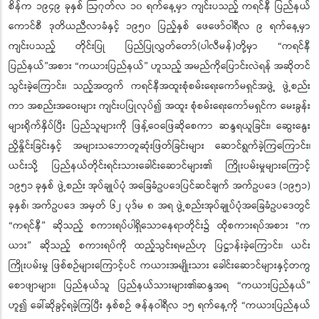
စိန်က ၁၉၄၉ ခုနှစ် ဩဂုတ်လ ၁၀ ရက်နေ့မှာ ကျင်းပသည့် ကရင်နီ ပြည်နယ်
ကောင်စီ ဒုတိယညီလာခံနှင့် ၁၉၅၀ ပြည့်နှစ် ဖေဖော်ဝါရီလ ၉ ရက်နေ့မှာ
ကျင်းပသည့် တိုင်းပြု ပြည်ပြုလွှတ်တော်(ပါလီမန်)တို့မှာ “ကရင်နီ
ပြည်နယ်”အစား “ကယားပြည်နယ်” ဟူသည့် အမည်ကိုပြောင်းလဲရန် အဆိုတင်
သွင်းခဲ့ကြောင်း၊ သည့်အတွက် ကရင်နီအထူးစုံစမ်းရေးကော်မရှင်အဖွဲ့ ဖွဲ့စည်း
ကာ အစည်းအဝေးများ ကျင်းပပြုလုပ်၍ အထူး စုံစမ်းရေးကော်မရှင်က မေးခွန်း
များရိုက်နှိပ်ပြီး ပြည်သူများကို ဖြန့်ဝေဖြေဆိုစေကာ ဆန္ဒရယူခြင်း၊ ဆွေးနွေး
ညှိနှိုင်းခြင်းနှင့် အများသဘောတူဆုံးဖြတ်ခြင်းများ ဆောင်ရွက်ခဲ့ကြကြောင်း၊
ယင်းသို့ ပြည်နယ်တိုင်းရင်းသားခေါင်းဆောင်များ၏ ကြိုးပမ်းမှုများကြောင့်
၁၉၅၁ ခုနှစ် ဖွဲ့စည်း အုပ်ချုပ်ပုံ အခြေခံဥပဒေပြင်ဆင်ချက် အက်ဥပဒေ (၁၉၅၁)
ခုနှစ်၊ အက်ဥပဒေ အမှတ် ၆၂ ပုဒ်မ ၈ အရ ဖွဲ့စည်းအုပ်ချုပ်ပုံအခြေခံဥပဒေတွင်
“ကရင်နီ” ဆိုသည့် စကားရပ်ပါရှိသောနေရာတိုင်း၌ ထိုစကားရပ်အစား “က
ယား” ဆိုသည့် စကားရပ်ကို ထည့်သွင်းရမည်ဟု ပြဋ္ဌာန်းခဲ့ကြောင်း၊ ယင်း
ကြိုးပမ်းမှု ဖြစ်စဉ်များကြောင့်ပင် ကယားအမျိုးသား ခေါင်းဆောင်များနှင့်တကွ
စောဖျာများ၊ ပြည်နယ်သူ ပြည်နယ်သားများ၏ဆန္ဒအရ “ကယားပြည်နယ်”
ဟူ၍ ခေါ်ဆိုခွင့်ရခဲ့ကြပြီး နှစ်စဉ် ဇန်နဝါရီလ ၁၅ ရက်နေ့ကို “ကယားပြည်နယ်