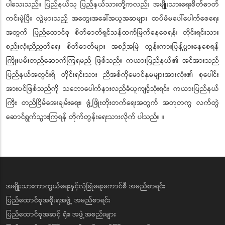
ပါသေးသည်။ ပြည်နယ်သူ ပြည်နယ်သားတို့ကလည်း အမျိုးသားရေးစိတ်ဓာတ်
ကင်းမဲ့ပြီး လွဲမှားသည့် အတွေးအခေါ်အယူအဆများ ထပ်မံမပေါ်ပေါက်စေရေး
အတွက် ပြည်ထောင်စု စိတ်ဓာတ်ရှင်သန်ထက်မြက်နေစေရန်၊ တိုင်းရင်းသား
စည်းလုံးညီညွတ်ရေး စိတ်ဓာတ်များ အစဉ်အမြဲ ထွန်းကားပြန့်ပွားနေစေရန်
ကြိုးပမ်းတည်ဆောက်ကြရမည် ဖြစ်သည်။ ကယားပြည်နယ်၏ အင်အားသည်
ပြည်နယ်အတွင်းရှိ တိုင်းရင်းသား ညီအစ်ကိုမောင်နှမများအားလုံး၏ စုပေါင်း
အားပင်ဖြစ်သည်ကို သဘောပေါက်နားလည်ခံယူကျင့်သုံးရင်း ကယားပြည်နယ်
ကြီး တည်ငြိမ်အေးချမ်းရေး၊ ဖွံ့ဖြိုးတိုးတက်ရေးအတွက် အတူတကွ လက်တွဲ
ဆောင်ရွက်သွားကြရန် တိုက်တွန်းရေးသားလိုက် ပါသည်။ ။
အမျိုးသားကာကွယ်ရေးနှင့်လုံခြုံရေးကောင်စီ အမည်စာရင်း
ပြည်ထောင်စုအစိုးရအဖွဲ့ အမည်စာရင်း
ပြည်ထောင်စုအဆင့် ရုံး၊ အဖွဲ့အစည်းများ