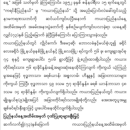
နေ့” အဖြစ် သတ်မှတ် ခဲ့ကြကြောင်း၊ ၁၉၅၂ ခုနှစ် ဇန်နဝါရီလ ၁၅ ရက်နေ့တွင်
“ကရင်နီပြည်နယ်” မှ “ကယားပြည်နယ်” သို့ အမည်ပြောင်းလဲခေါ်တွင်သည့်
နာမကရဏသဘင်ကို ဆင်ယင်ကျင်းပပြီးနောက် ကယားပြည်နယ်နေ့
အထိမ်းအမှတ် အခမ်းအနားပွဲတော်ကို နှစ်စဉ်မပျက်ကျင်းပလာခဲ့ရာ ယနေ့ဆို
လျှင်(၇၃)နှစ် ပြည့်မြောက် ခဲ့ပြီဖြစ်ကြောင်း ပြောကြားသွားခဲ့သည်။
ကယားပြည်နယ်တွင် လွိုင်ကော်၊ ဒီးမော့ဆို၊ ဘောလခဲနှင့်မယ်စဲ့ဟူ၍ ခရိုင်
လေးခရိုင်၊ မြို့နယ်ခုနစ်မြို့နယ်နှင့် မြို့လေးမြို့၊ ရပ်ကွက် ၅၆ ခု၊ ကျေးရွာအုပ်စု
၇၄ စုနှင့် ကျေးရွာပေါင်း ၅၀၆ ရွာတို့ဖြင့် ဖွဲ့စည်းထားရှိပါသည်။ ကယား
တိုင်းရင်းသား ၅၆ ရာခိုင်နှုန်းခန့်အများဆုံးနေထိုင်ကြလျက် ကိုးကွယ် ယုံကြည်
မှုအနေဖြင့် ဗုဒ္ဓဘာသာ၊ ခရစ်ယာန်၊ အစ္စလာမ်၊ ဟိန္ဒူနှင့် အခြားဘာသာများ
ကိုးကွယ် ကြပြီး ဗုဒ္ဓဘာသာ ၄၉ ဒသမ ၅၇ ရာခိုင်နှုန်း၊ ခရစ် ယာန်ဘာသာ ၄၈
ဒသမ ၁၄ ရာခိုင်နှုန်း ကိုးကွယ်လျက်ရှိပါသည်။ ကယားပြည်နယ်တွင် ကယား
မျိုးနွယ်စု(၉)မျိုးအပြင် အခြားတိုင်းရင်းသားမျိုးစုံတို့လည်း အေးအတူပူအမျှ
ချစ်ခင်ရင်းနှီးစွာဖြင့် ပူးပေါင်းနေထိုင်လျက်ရှိပါသည်။
ပြည်နယ်နေ့အထိမ်းအမှတ် ဂုဏ်ပြုဆုများချီးမြှင့်
ဆက်လက်၍(၇၃)နှစ်မြောက် ကယားပြည်နယ်နေ့အထိမ်းအမှတ်