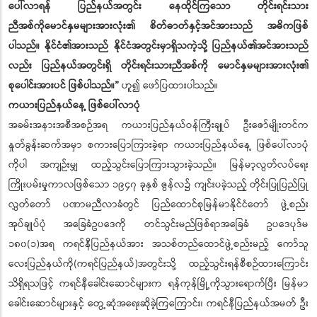
ပေါ်လာရန် ပြည်နယ်အတွင်း နေထိုင်ကြသော တိုင်းရင်းသား
ညီအစ်ကိုမောင်နှမများအားလုံး၏ စိတ်ဓာတ်နှင့်အင်အားသည် အဓိကဖြစ်
ပါသည်။ နိုင်ငံ၏အားသည် နိုင်ငံအတွင်းမှာရှိသကဲ့သို့ ပြည်နယ်၏အင်အားသည်
လည်း ပြည်နယ်အတွင်းရှိ တိုင်းရင်းသားညီအစ်ကို မောင်နှမများအားလုံး၏
စုပေါင်းအားပင် ဖြစ်ပါသည်။”
ဟူ၍ ဖော်ပြထားပါသည်။
ကယားပြည်နယ်နေ့ ဖြစ်ပေါ်လာပုံ
အခမ်းအနားအစီအစဉ်အရ ကယားပြည်နယ်ဝန်ကြီးချုပ် ဦးဇော်မျိုးတင်က
နှုတ်ခွန်းဆက်အမှာ စကားပြောကြားခဲ့ရာ ကယားပြည်နယ်နေ့ ဖြစ်ပေါ်လာပုံ
ကိုပါ အကျဉ်းမျှ ထည့်သွင်းပြောကြားသွားခဲ့သည်။ မြန်မာ့လွတ်လပ်ရေး
ကြိုးပမ်းမှုကာလဖြစ်သော ၁၉၄၇ ခုနှစ် ဇွန်လ၌ ကျင်းပခဲ့သည့် တိုင်းပြုပြည်ပြု
လွှတ်တော် ပဏာမညီလာခံတွင် ပြည်ထောင်စုမြန်မာနိုင်ငံတော် ဖွဲ့စည်း
အုပ်ချုပ်ပုံ အခြေခံဥပဒေကို တင်သွင်းမည်ဖြစ်ရာအခြေခံ ဥပဒေပုဒ်မ
၁၈၀(၁)အရ ကရင်နီပြည်နယ်အား အသစ်တည်ထောင်ဖွဲ့စည်းမည့် ကော်သူ
လေးပြည်နယ်ကို(ကရင်ပြည်နယ်)အတွင်းသို့ ထည့်သွင်းရန်စီစဉ်ထားကြောင်း
သိရှိရသဖြင့် ကရင်နီခေါင်းဆောင်များက ရန်ကုန်မြို့ကိုသွားရောက်ပြီး မြန်မာ
ခေါင်းဆောင်များနှင့် တွေ့ဆုံအရေးဆိုခဲ့ကြကြောင်း၊ ကရင်နီပြည်နယ်အမတ် ဦး