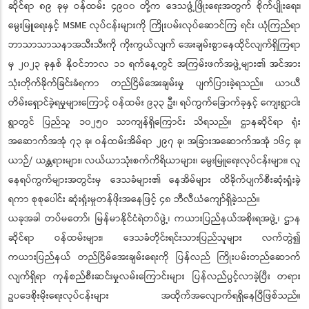
ဆိုင်ရာ ၈၉ ခုမှ ဝန်ထမ်း ၄၉၀၀ တို့က ဒေသဖွံ့ဖြိုးရေးအတွက် စိုက်ပျိုးရေး၊
မွေးမြူရေးနှင့် MSME လုပ်ငန်းများကို ကြိုးပမ်းလုပ်ဆောင်ကြ ရင်း ယုံကြည်ရာ
ဘာသာသာသနာအသီးသီးကို ကိုးကွယ်လျက် အေးချမ်းစွာနေထိုင်လျက်ရှိကြရာ
မှ ၂၀၂၃ ခုနှစ် နိုဝင်ဘာလ ၁၁ ရက်နေ့တွင် အကြမ်းဖက်အဖွဲ့များ၏ အင်အား
သုံးတိုက်ခိုက်ခြင်းခံရကာ တည်ငြိမ်အေးချမ်းမှု ပျက်ပြားခဲ့ရသည်။ ယာယီ
တိမ်းရှောင်ခဲ့ရမှုများကြောင့် ဝန်ထမ်း ၉၃၃ ဦး၊ ရပ်ကွက်ခြောက်ခုနှင့် ကျေးရွာငါး
ရွာတွင် ပြည်သူ ၁၀၂၅၀ သာကျန်ရှိကြောင်း သိရသည်။ ဌာနဆိုင်ရာ ရုံး
အဆောက်အအုံ ၇၃ ခု၊ ဝန်ထမ်းအိမ်ရာ ၂၉၇ ခု၊ အခြားအဆောက်အအုံ ၁၆၄ ခု၊
ယာဉ်/ ယန္တရားများ၊ လယ်ယာသုံးစက်ကိရိယာများ၊ မွေးမြူရေးလုပ်ငန်းများ၊ လူ
နေရပ်ကွက်များအတွင်းမှ ဒေသခံများ၏ နေအိမ်များ ထိခိုက်ပျက်စီးဆုံးရှုံးခဲ့
ရကာ စုစုပေါင်း ဆုံးရှုံးမှုတန်ဖိုးအနေဖြင့် ၄၈ ဘီလီယံကျော်ရှိခဲ့သည်။
ယခုအခါ တပ်မတော်၊ မြန်မာနိုင်ငံရဲတပ်ဖွဲ့၊ ကယားပြည်နယ်အစိုးရအဖွဲ့၊ ဌာန
ဆိုင်ရာ ဝန်ထမ်းများ၊ ဒေသခံတိုင်းရင်းသားပြည်သူများ လက်တွဲ၍
ကယားပြည်နယ် တည်ငြိမ်အေးချမ်းရေးကို ပြန်လည် ကြိုးပမ်းတည်ဆောက်
လျက်ရှိရာ ကုန်စည်စီးဆင်းမှုလမ်းကြောင်းများ ပြန်လည်ပွင့်လာခဲ့ပြီး တရား
ဥပဒေစိုးမိုးရေးလုပ်ငန်းများ အထိုက်အလျောက်ရရှိနေပြီဖြစ်သည်။