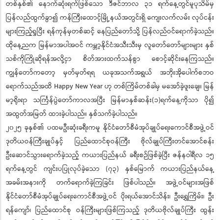
တစ်နှစ်၏ နောက်ဆုံးရက်ဖြစ်သော ဒီဇင်ဘာလ ၃၁ ရက်နေ့တွင်မူပုသိမ်မှ
ပြန်လည်ထွက်ခွာ၍ ကန်ကြီးထောင့်မြို့နယ်အတွင်းရှိ ကျေးလက်လမ်း လုပ်ငန်း
များကြည့်ရှုပြီး ရန်ကုန်မှတစ်ဆင့် နေပြည်တော်သို့ ပြန်လည်ဝင်ရောက်ခဲ့သည်။
ထိုနေ့ညက မြန်မာအပါအဝင် ကမ္ဘာ့နိုင်ငံအသီးသီးမှ လူတော်တော်များများ နှစ်
သစ်ကိုကြိုဆိုရန်အလို့ငှာ စိတ်အားထက်သန်စွာ စောင့်ဆိုင်းနေကြသည်။
ကျွန်တော်ကတော့ မှတ်မှတ်ရရ ယခုအသက်အရွယ် အဘိုးအိုပေါက်စဘဝ
ရောက်သည်အထိ Happy New Year ဟု တစ်ကြိမ်တစ်ခါမှ မအော်ခဲ့ဖူးချေ။ မြန်
မာ့ရိုးရာ သင်္ကြန်ပွဲတော်ကာလအပြီး မြန်မာနှစ်ဆန်း(၁)ရက်နေ့ကိုသာ ပို၍
အထွတ်အမြတ် ထားခဲ့ပါသည်။ နှစ်သက်ခဲ့ပါသည်။
၂၀၂၅ ခုနှစ်၏ ပထမဦးဆုံးခရီးကမူ နိုင်ငံတော်စီမံအုပ်ချုပ်ရေးကောင်စီအဖွဲ့ဝင်
ဒုတိယဝန်ကြီးချုပ်နှင့် ပြည်ထောင်စုဝန်ကြီး ဗိုလ်ချုပ်ကြီးတင်အောင်စန်း
ဦးဆောင်သွားရောက်ခဲ့သည့် ကယားပြည်နယ် ခရီးစဉ်ဖြစ်ခဲ့ပြီး ဇန်နဝါရီလ ၁၅
ရက်နေ့တွင် ကျင်းပပြုလုပ်ခဲ့သော (၇၃) နှစ်မြောက် ကယားပြည်နယ်နေ့
အခမ်းအနားကို တက်ရောက်ခဲ့ကြခြင်း ဖြစ်ပါသည်။ အဖွဲ့ဝင်များအဖြစ်
နိုင်ငံတော်စီမံအုပ်ချုပ်ရေးကောင်စီအဖွဲ့ဝင် ပိုးရယ်အောင်သိန်း၊ ဦးရွှေကြိမ်း၊ ဦး
ရန်ကျော်၊ ပြည်ထောင်စု ဝန်ကြီးများဖြစ်ကြသည့် ဒုတိယဗိုလ်ချုပ်ကြီး ထွန်း