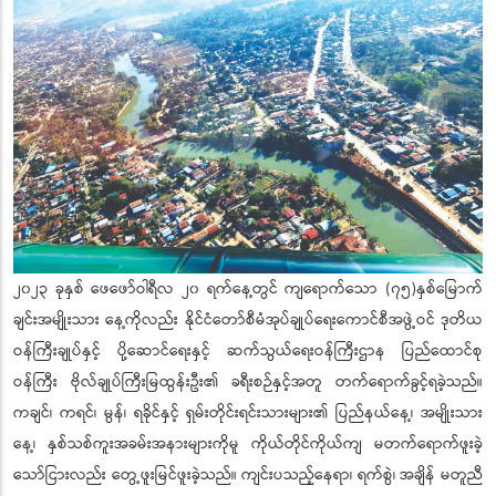
၂၀၂၃ ခုနှစ် ဖေဖော်ဝါရီလ ၂၀ ရက်နေ့တွင် ကျရောက်သော (၇၅)နှစ်မြောက်
ချင်းအမျိုးသား နေ့ကိုလည်း နိုင်ငံတော်စီမံအုပ်ချုပ်ရေးကောင်စီအဖွဲ့ဝင် ဒုတိယ
ဝန်ကြီးချုပ်နှင့် ပို့ဆောင်ရေးနှင့် ဆက်သွယ်ရေးဝန်ကြီးဌာန ပြည်ထောင်စု
ဝန်ကြီး ဗိုလ်ချုပ်ကြီးမြထွန်းဦး၏ ခရီးစဉ်နှင့်အတူ တက်ရောက်ခွင့်ရခဲ့သည်။
ကချင်၊ ကရင်၊ မွန်၊ ရခိုင်နှင့် ရှမ်းတိုင်းရင်းသားများ၏ ပြည်နယ်နေ့၊ အမျိုးသား
နေ့၊ နှစ်သစ်ကူးအခမ်းအနားများကိုမူ ကိုယ်တိုင်ကိုယ်ကျ မတက်ရောက်ဖူးခဲ့
သော်ငြားလည်း တွေ့ဖူးမြင်ဖူးခဲ့သည်။ ကျင်းပသည့်နေရာ၊ ရက်စွဲ၊ အချိန် မတူညီ