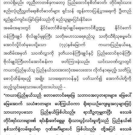
တာပဲရှိမည်။ တူညီတာတစ်ခုကတော့ ပြည်ထောင်စုစိတ်ဓာတ်၊ တိုင်းရင်းသား
စည်းလုံးညီညွတ်ရေးစိတ်ဓာတ်များ ရှင်သန် ထွန်းကားပြန့်ပွားရေးကို ဦးတည်
ရည်ရွယ်ကျင်းပခြင်းဖြစ်သည်ကို မည်သူမျှမငြင်းနိုင်ပေ။
အခမ်းအနားတွင် နိုင်ငံတော်စီမံအုပ်ချုပ်ရေးကောင်စီဥက္ကဋ္ဌ နိုင်ငံတော်
ဝန်ကြီးချုပ် ဗိုလ်ချုပ်မှူးကြီး သတိုးမဟာသရေစည်သူ သတိုးသီရိသုဓမ္မမင်း
အောင်လှိုင်ထံမှပေးပို့သော (၇၃)နှစ်မြောက် ကယားပြည်နယ်နေ့
အထိမ်းအမှတ် သဝဏ်လွှာကို ဒုတိယဝန်ကြီးချုပ်နှင့် ပြည်ထောင်စုဝန်ကြီး
ဗိုလ်ချုပ်ကြီးတင်အောင်စန်းက ဖတ်ကြားခဲ့သည်။ ယင်းသဝဏ်လွှာတွင်
ကယားပြည်နယ်သူ ပြည်နယ်သားအားလုံးအလေးထား လိုက်နာရမည့်၊ သတိပြု
စောင့်ထိန်းရမည့် အမျိုး သားရေးတာဝန်နှင့် ပတ်သက်၍ အောက်ပါတို့ကို
ထည့်သွင်းရေးသားပေးပို့ထားပါသည် -
“ကယားပြည်နယ်သည် တောတောင်ရေမြေ သဘာဝအလှတရားများ၊ မြေပေါ်
မြေအောက် သယံဇာတများ ပေါကြွယ်ဝကာ ရိုးရာယဉ်ကျေးမှုအလှများဖြင့်
သာယာလှပသော ပြည်နယ်ဖြစ်ပါသည်။ ရာသီဥတုမျှတပြီး ဒေသခံ
တိုင်းရင်းသားများ၏ ရင်းနှီးဖော်ရွေမှု၊ ရိုးသားပွင့်လင်းမှုတို့သည် ပြည်နယ်၏
နှစ်သက်စွဲလမ်းဖွယ်ရာ ဂုဏ်အင်္ဂါများပင် ဖြစ်ပါသည်။ ထို့အပြင် ဒေသခံ