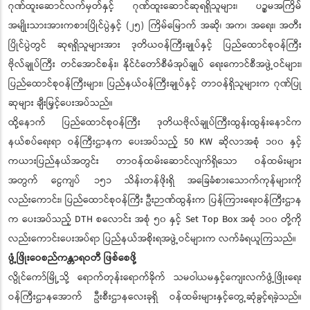
ဂုဏ်ထူးဆောင်လက်မှတ်နှင့် ဂုဏ်ထူးဆောင်ဆုရရှိသူများ၊ ပဉ္စမအကြိမ်
အမျိုးသားအားကစားပြိုင်ပွဲနှင့် (၂၅) ကြိမ်မြောက် အဆို၊ အက၊ အရေး၊ အတီး
ပြိုင်ပွဲတွင် ဆုရရှိသူများအား ဒုတိယဝန်ကြီးချုပ်နှင့် ပြည်ထောင်စုဝန်ကြီး
ဗိုလ်ချုပ်ကြီး တင်အောင်စန်း၊ နိုင်ငံတော်စီမံအုပ်ချုပ် ရေးကောင်စီအဖွဲ့ဝင်များ၊
ပြည်ထောင်စုဝန်ကြီးများ၊ ပြည်နယ်ဝန်ကြီးချုပ်နှင့် တာဝန်ရှိသူများက ဂုဏ်ပြု
ဆုများ ချီးမြှင့်ပေးအပ်သည်။
ထို့နောက် ပြည်ထောင်စုဝန်ကြီး ဒုတိယဗိုလ်ချုပ်ကြီးထွန်းထွန်းနောင်က
နယ်စပ်ရေးရာ ဝန်ကြီးဌာနက ပေးအပ်သည့် 50 KW ဆိုလာအစုံ ၁၀၀ နှင့်
ကယားပြည်နယ်အတွင်း တာဝန်ထမ်းဆောင်လျက်ရှိသော ဝန်ထမ်းများ
အတွက် ငွေကျပ် ၁၅၁ သိန်းတန်ဖိုးရှိ အခြေခံစားသောက်ကုန်များကို
လည်းကောင်း၊ ပြည်ထောင်စုဝန်ကြီး ဦးဉာဏ်ထွန်းက ပြန်ကြားရေးဝန်ကြီးဌာန
က ပေးအပ်သည့် DTH စလောင်း အစုံ ၅၀ နှင့် Set Top Box အစုံ ၁၀၀ တို့ကို
လည်းကောင်းပေးအပ်ရာ ပြည်နယ်အစိုးရအဖွဲ့ဝင်များက လက်ခံရယူကြသည်။
ဖွံ့ဖြိုးဝေစည်ကန္တာရဝတီ ဖြစ်စေဖို့
လွိုင်ကော်မြို့သို့ ရောက်တုန်းရောက်ခိုက် သမဝါယမနှင့်ကျေးလက်ဖွံ့ဖြိုးရေး
ဝန်ကြီးဌာနအောက် ဦးစီးဌာနလေးခုရှိ ဝန်ထမ်းများနှင့်တွေ့ဆုံခွင့်ရခဲ့သည်။