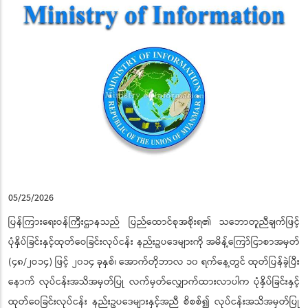
05/25/2026
ပြန်ကြားရေးဝန်ကြီးဌာနသည် ပြည်ထောင်စုအစိုးရ၏ သဘောတူညီချက်ဖြင့်
ပုံနှိပ်ခြင်းနှင့်ထုတ်ဝေခြင်းလုပ်ငန်း နည်းဥပဒေများကို အမိန့်ကြော်ငြာစာအမှတ်
(၄၈/၂ဝ၁၄) ဖြင့် ၂၀၁၄ ခုနှစ်၊ အောက်တိုဘာလ ၁၀ ရက်နေ့တွင် ထုတ်ပြန်ခဲ့ပြီး
နောက် လုပ်ငန်းအသိအမှတ်ပြု လက်မှတ်လျှောက်ထားလာပါက ပုံနှိပ်ခြင်းနှင့်
ထုတ်ဝေခြင်းလုပ်ငန်း နည်းဥပဒေများနှင့်အညီ စိစစ်၍ လုပ်ငန်းအသိအမှတ်ပြု