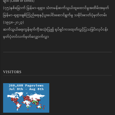
များ (Code of Ethics)
(၇၅)နှစ်မြောက် မြန်မာ-ရုရှား သံတမန်ဆက်သွယ်ထူထောင်မှုအထိမ်းအမှတ်
မြန်မာ-ရုရှားချစ်ကြည်ရေးနှင့်ပူးပေါင်းဆောင်ရွက်မှု သမိုင်းဓာတ်ပုံမှတ်တမ်း
(၁၉၄၈-၂၀၂၃)
ဆက်သွယ်ရေးကွန်ရက်ကိုအသုံးပြု၍ ရုပ်ရှင်ကားထုတ်လွှင့်ပြသခြင်းလုပ်ငန်း
မှတ်ပုံတင်လက်မှတ်လျှောက်လွှာ
VISITORS