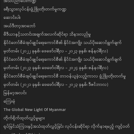
အသိပညာပေးကဏ္ဍ
ခရီးသွားလုပ်ငန်းဖွံ့ဖြိုးတိုးတက်မှုကဏ္ဍ
ဆောင်းပါး
အယ်ဒီတာ့အာဘော်
မီဒီယာနှင့်သတင်းအချက်အလက်ဆိုင်ရာ သိနားလည်မှု
နိုင်ငံတော်စီမံအုပ်ချုပ်ရေးကောင်စီ၏ နိုင်ငံအကျိုး သယ်ပိုးဆောင်ရွက်ချက်
မှတ်တမ်း (၂၀၂၂ ခုနှစ်၊ ဖေဖော်ဝါရီလ - ၂၀၂၃ ခုနှစ်၊ ဇန်နဝါရီလ)
နိုင်ငံတော်စီမံအုပ်ချုပ်ရေးကောင်စီ၏ နိုင်ငံအကျိုး သယ်ပိုးဆောင်ရွက်ချက်
မှတ်တမ်း (၂၀၂၃ ခုနှစ်၊ ဖေဖော်ဝါရီလ - ၂၀၂၄ ခုနှစ်၊ ဇန်နဝါရီလ)
နိုင်ငံတော်စီမံအုပ်ချုပ်ရေးကောင်စီ တာဝန်ယူခဲ့သည့်ကာလ ဖွံ့ဖြိုးတိုးတက်မှု
မှတ်တမ်း (၂၀၂၁ ခုနှစ်၊ ဖေဖော်ဝါရီလ - ၂၀၂၃ ခုနှစ်၊ ဒီဇင်ဘာလ)
မြန်မာ့အလင်း
ကြေးမုံ
The Global New Light Of Myanmar
တိုက်ရိုက်ထုတ်လွှင့်မှုများ
ရုပ်မြင်သံကြားနှင့်အသံထုတ်လွှင့်ခြင်း လုပ်ငန်းဆိုင်ရာ လိုက်နာရမည့် ကျင့်ဝတ်