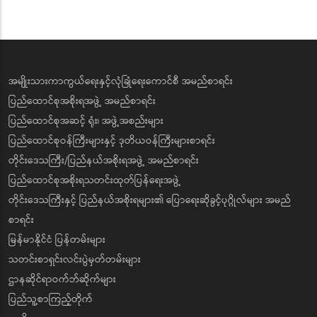
အမျိုးသားကာကွယ်ရေးနှင့်လုံခြုံရေးကောင်စီ အမည်စာရင်း
ပြည်ထောင်စုအစိုးရအဖွဲ့ အမည်စာရင်း
ပြည်ထောင်စုအဆင့် ရုံး၊ အဖွဲ့အစည်းများ
ပြည်ထောင်စုဝန်ကြီးများနှင့် ဒုတိယဝန်ကြီးများစာရင်း
တိုင်းဒေသကြီး/ပြည်နယ်အစိုးရအဖွဲ့ အမည်စာရင်း
ပြည်ထောင်စုအစိုးရသတင်းထုတ်ပြန်ရေးအဖွဲ့
တိုင်းဒေသကြီးနှင့် ပြည်နယ်အစိုးရများ၏ ပြောရေးဆိုခွင့်ပုဂ္ဂိုလ်များ အမည်
စာရင်း
မြန်မာနိုင်ငံ ပြန်တမ်းများ
သတင်းစာရှင်းလင်းပွဲမှတ်တမ်းများ
ဌာနဆိုင်ရာဝက်ဘ်ဆိုက်များ
ပြည်သူ့စာကြည့်တိုက်