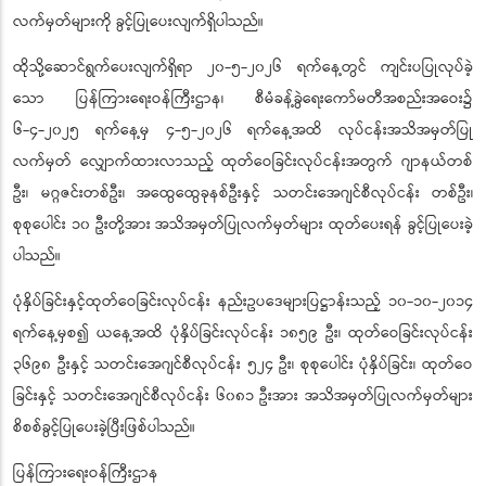
လက်မှတ်များကို ခွင့်ပြုပေးလျက်ရှိပါသည်။
ထိုသို့ဆောင်ရွက်ပေးလျက်ရှိရာ ၂၀-၅-၂၀၂၆ ရက်နေ့တွင် ကျင်းပပြုလုပ်ခဲ့
သော ပြန်ကြားရေးဝန်ကြီးဌာန၊ စီမံခန့်ခွဲရေးကော်မတီအစည်းအဝေး၌
၆-၄-၂၀၂၅ ရက်နေ့မှ ၄-၅-၂၀၂၆ ရက်နေ့အထိ လုပ်ငန်းအသိအမှတ်ပြု
လက်မှတ် လျှောက်ထားလာသည့် ထုတ်ဝေခြင်းလုပ်ငန်းအတွက် ဂျာနယ်တစ်
ဦး၊ မဂ္ဂဇင်းတစ်ဦး၊ အထွေထွေခုနစ်ဦးနှင့် သတင်းအေဂျင်စီလုပ်ငန်း တစ်ဦး၊
စုစုပေါင်း ၁၀ ဦးတို့အား အသိအမှတ်ပြုလက်မှတ်များ ထုတ်ပေးရန် ခွင့်ပြုပေးခဲ့
ပါသည်။
ပုံနှိပ်ခြင်းနှင့်ထုတ်ဝေခြင်းလုပ်ငန်း နည်းဥပဒေများပြဋ္ဌာန်းသည့် ၁၀-၁၀-၂၀၁၄
ရက်နေ့မှစ၍ ယနေ့အထိ ပုံနှိပ်ခြင်းလုပ်ငန်း ၁၈၅၉ ဦး၊ ထုတ်ဝေခြင်းလုပ်ငန်း
၃၆၉၈ ဦးနှင့် သတင်းအေဂျင်စီလုပ်ငန်း ၅၂၄ ဦး၊ စုစုပေါင်း ပုံနှိပ်ခြင်း၊ ထုတ်ဝေ
ခြင်းနှင့် သတင်းအေဂျင်စီလုပ်ငန်း ၆၀၈၁ ဦးအား အသိအမှတ်ပြုလက်မှတ်များ
စိစစ်ခွင့်ပြုပေးခဲ့ပြီးဖြစ်ပါသည်။
ပြန်ကြားရေးဝန်ကြီးဌာန