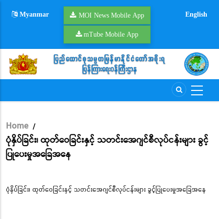
Skip
Myanmar
English
to
MOI News Mobile App
main
mTube Mobile App
content
Home
/
Breadcrumb
ပုံနှိပ်ခြင်း၊ ထုတ်ဝေခြင်းနှင့် သတင်းအေဂျင်စီလုပ်ငန်းများ ခွင့်
ပြုပေးမှုအခြေအနေ
ပုံနှိပ်ခြင်း၊ ထုတ်ဝေခြင်းနှင့် သတင်းအေဂျင်စီလုပ်ငန်းများ ခွင့်ပြုပေးမှုအခြေအနေ