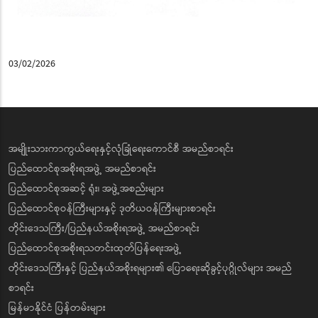
03/02/2026
အမျိုးသားကာကွယ်ရေးနှင့်လုံခြုံရေးကောင်စီ အမည်စာရင်း
ပြည်ထောင်စုအစိုးရအဖွဲ့ အမည်စာရင်း
ပြည်ထောင်စုအဆင့် ရုံး၊ အဖွဲ့အစည်းများ
ပြည်ထောင်စုဝန်ကြီးများနှင့် ဒုတိယဝန်ကြီးများစာရင်း
တိုင်းဒေသကြီး/ပြည်နယ်အစိုးရအဖွဲ့ အမည်စာရင်း
ပြည်ထောင်စုအစိုးရသတင်းထုတ်ပြန်ရေးအဖွဲ့
တိုင်းဒေသကြီးနှင့် ပြည်နယ်အစိုးရများ၏ ပြောရေးဆိုခွင့်ပုဂ္ဂိုလ်များ အမည်
စာရင်း
မြန်မာနိုင်ငံ ပြန်တမ်းများ