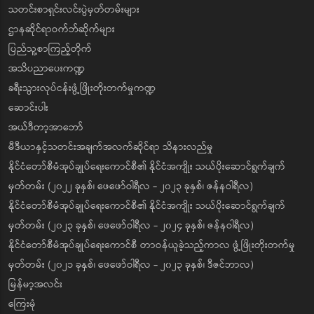
သတင်းစာရှင်းလင်းပွဲမှတ်တမ်းများ
ဌာနဆိုင်ရာဝက်ဘ်ဆိုက်များ
ပြည်သူ့စာကြည့်တိုက်
အသိပညာပေးကဏ္ဍ
ခရီးသွားလုပ်ငန်းဖွံ့ဖြိုးတိုးတက်မှုကဏ္ဍ
ဆောင်းပါး
အယ်ဒီတာ့အာဘော်
မီဒီယာနှင့်သတင်းအချက်အလက်ဆိုင်ရာ သိနားလည်မှု
နိုင်ငံတော်စီမံအုပ်ချုပ်ရေးကောင်စီ၏ နိုင်ငံအကျိုး သယ်ပိုးဆောင်ရွက်ချက်
မှတ်တမ်း (၂၀၂၂ ခုနှစ်၊ ဖေဖော်ဝါရီလ - ၂၀၂၃ ခုနှစ်၊ ဇန်နဝါရီလ)
နိုင်ငံတော်စီမံအုပ်ချုပ်ရေးကောင်စီ၏ နိုင်ငံအကျိုး သယ်ပိုးဆောင်ရွက်ချက်
မှတ်တမ်း (၂၀၂၃ ခုနှစ်၊ ဖေဖော်ဝါရီလ - ၂၀၂၄ ခုနှစ်၊ ဇန်နဝါရီလ)
နိုင်ငံတော်စီမံအုပ်ချုပ်ရေးကောင်စီ တာဝန်ယူခဲ့သည့်ကာလ ဖွံ့ဖြိုးတိုးတက်မှု
မှတ်တမ်း (၂၀၂၁ ခုနှစ်၊ ဖေဖော်ဝါရီလ - ၂၀၂၃ ခုနှစ်၊ ဒီဇင်ဘာလ)
မြန်မာ့အလင်း
ကြေးမုံ