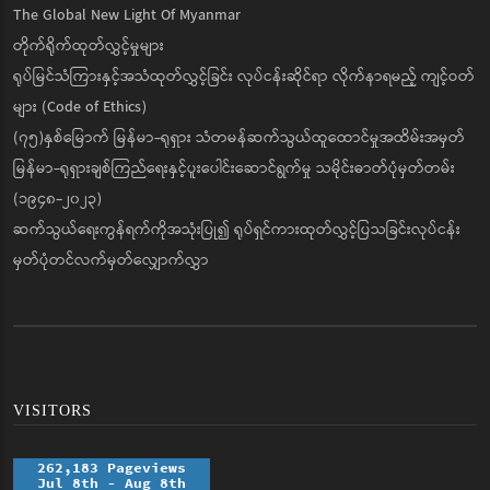
The Global New Light Of Myanmar
တိုက်ရိုက်ထုတ်လွှင့်မှုများ
ရုပ်မြင်သံကြားနှင့်အသံထုတ်လွှင့်ခြင်း လုပ်ငန်းဆိုင်ရာ လိုက်နာရမည့် ကျင့်ဝတ်
များ (Code of Ethics)
(၇၅)နှစ်မြောက် မြန်မာ-ရုရှား သံတမန်ဆက်သွယ်ထူထောင်မှုအထိမ်းအမှတ်
မြန်မာ-ရုရှားချစ်ကြည်ရေးနှင့်ပူးပေါင်းဆောင်ရွက်မှု သမိုင်းဓာတ်ပုံမှတ်တမ်း
(၁၉၄၈-၂၀၂၃)
ဆက်သွယ်ရေးကွန်ရက်ကိုအသုံးပြု၍ ရုပ်ရှင်ကားထုတ်လွှင့်ပြသခြင်းလုပ်ငန်း
မှတ်ပုံတင်လက်မှတ်လျှောက်လွှာ
VISITORS