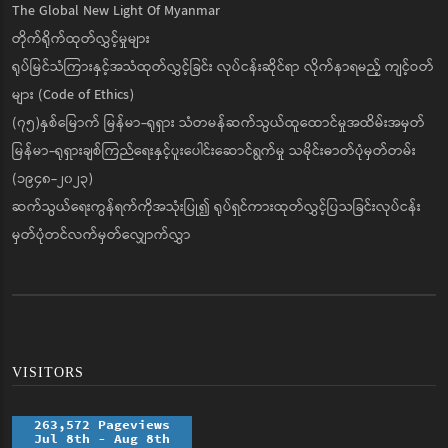
The Global New Light Of Myanmar
တိုက်ရိုက်ထုတ်လွှင့်မှုများ
ရုပ်မြင်သံကြားနှင့်အသံထုတ်လွှင့်ခြင်း လုပ်ငန်းဆိုင်ရာ လိုက်နာရမည့် ကျင့်ဝတ်
များ (Code of Ethics)
(၇၅)နှစ်မြောက် မြန်မာ-ရုရှား သံတမန်ဆက်သွယ်ထူထောင်မှုအထိမ်းအမှတ်
မြန်မာ-ရုရှားချစ်ကြည်ရေးနှင့်ပူးပေါင်းဆောင်ရွက်မှု သမိုင်းဓာတ်ပုံမှတ်တမ်း
(၁၉၄၈-၂၀၂၃)
ဆက်သွယ်ရေးကွန်ရက်ကိုအသုံးပြု၍ ရုပ်ရှင်ကားထုတ်လွှင့်ပြသခြင်းလုပ်ငန်း
မှတ်ပုံတင်လက်မှတ်လျှောက်လွှာ
VISITORS