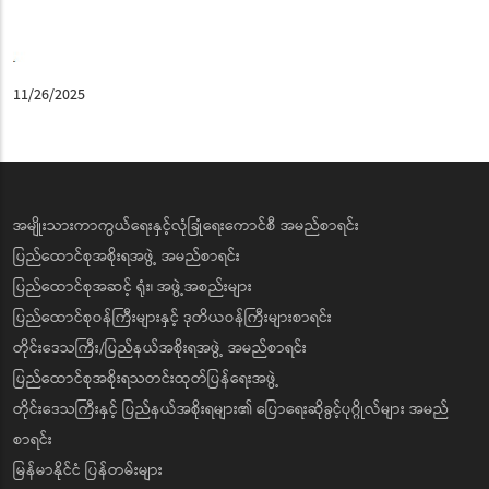
11/26/2025
အမျိုးသားကာကွယ်ရေးနှင့်လုံခြုံရေးကောင်စီ အမည်စာရင်း
ပြည်ထောင်စုအစိုးရအဖွဲ့ အမည်စာရင်း
ပြည်ထောင်စုအဆင့် ရုံး၊ အဖွဲ့အစည်းများ
ပြည်ထောင်စုဝန်ကြီးများနှင့် ဒုတိယဝန်ကြီးများစာရင်း
တိုင်းဒေသကြီး/ပြည်နယ်အစိုးရအဖွဲ့ အမည်စာရင်း
ပြည်ထောင်စုအစိုးရသတင်းထုတ်ပြန်ရေးအဖွဲ့
တိုင်းဒေသကြီးနှင့် ပြည်နယ်အစိုးရများ၏ ပြောရေးဆိုခွင့်ပုဂ္ဂိုလ်များ အမည်
စာရင်း
မြန်မာနိုင်ငံ ပြန်တမ်းများ