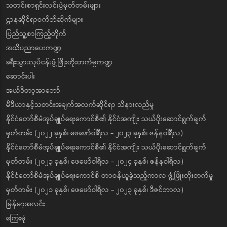
သတင်းစာရှင်းလင်းပွဲမှတ်တမ်းများ
ဌာနဆိုင်ရာဝက်ဘ်ဆိုက်များ
ပြည်သူ့စာကြည့်တိုက်
အသိပညာပေးကဏ္ဍ
ခရီးသွားလုပ်ငန်းဖွံ့ဖြိုးတိုးတက်မှုကဏ္ဍ
ဆောင်းပါး
အယ်ဒီတာ့အာဘော်
မီဒီယာနှင့်သတင်းအချက်အလက်ဆိုင်ရာ သိနားလည်မှု
နိုင်ငံတော်စီမံအုပ်ချုပ်ရေးကောင်စီ၏ နိုင်ငံအကျိုး သယ်ပိုးဆောင်ရွက်ချက်
မှတ်တမ်း (၂၀၂၂ ခုနှစ်၊ ဖေဖော်ဝါရီလ - ၂၀၂၃ ခုနှစ်၊ ဇန်နဝါရီလ)
နိုင်ငံတော်စီမံအုပ်ချုပ်ရေးကောင်စီ၏ နိုင်ငံအကျိုး သယ်ပိုးဆောင်ရွက်ချက်
မှတ်တမ်း (၂၀၂၃ ခုနှစ်၊ ဖေဖော်ဝါရီလ - ၂၀၂၄ ခုနှစ်၊ ဇန်နဝါရီလ)
နိုင်ငံတော်စီမံအုပ်ချုပ်ရေးကောင်စီ တာဝန်ယူခဲ့သည့်ကာလ ဖွံ့ဖြိုးတိုးတက်မှု
မှတ်တမ်း (၂၀၂၁ ခုနှစ်၊ ဖေဖော်ဝါရီလ - ၂၀၂၃ ခုနှစ်၊ ဒီဇင်ဘာလ)
မြန်မာ့အလင်း
ကြေးမုံ