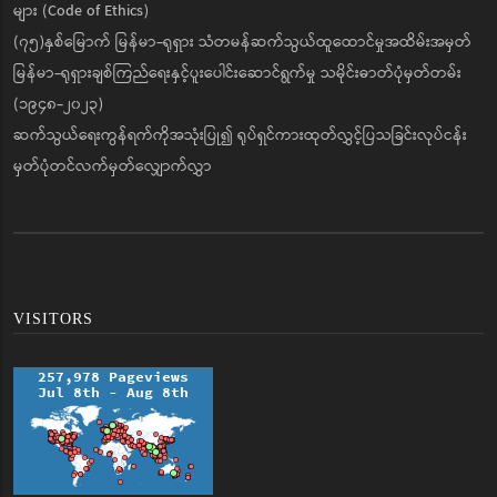
များ (Code of Ethics)
(၇၅)နှစ်မြောက် မြန်မာ-ရုရှား သံတမန်ဆက်သွယ်ထူထောင်မှုအထိမ်းအမှတ်
မြန်မာ-ရုရှားချစ်ကြည်ရေးနှင့်ပူးပေါင်းဆောင်ရွက်မှု သမိုင်းဓာတ်ပုံမှတ်တမ်း
(၁၉၄၈-၂၀၂၃)
ဆက်သွယ်ရေးကွန်ရက်ကိုအသုံးပြု၍ ရုပ်ရှင်ကားထုတ်လွှင့်ပြသခြင်းလုပ်ငန်း
မှတ်ပုံတင်လက်မှတ်လျှောက်လွှာ
VISITORS