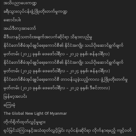
အသိပညာပေးကဏ္ဍ
ခရီးသွားလုပ်ငန်းဖွံ့ဖြိုးတိုးတက်မှုကဏ္ဍ
ဆောင်းပါး
အယ်ဒီတာ့အာဘော်
မီဒီယာနှင့်သတင်းအချက်အလက်ဆိုင်ရာ သိနားလည်မှု
နိုင်ငံတော်စီမံအုပ်ချုပ်ရေးကောင်စီ၏ နိုင်ငံအကျိုး သယ်ပိုးဆောင်ရွက်ချက်
မှတ်တမ်း (၂၀၂၂ ခုနှစ်၊ ဖေဖော်ဝါရီလ - ၂၀၂၃ ခုနှစ်၊ ဇန်နဝါရီလ)
နိုင်ငံတော်စီမံအုပ်ချုပ်ရေးကောင်စီ၏ နိုင်ငံအကျိုး သယ်ပိုးဆောင်ရွက်ချက်
မှတ်တမ်း (၂၀၂၃ ခုနှစ်၊ ဖေဖော်ဝါရီလ - ၂၀၂၄ ခုနှစ်၊ ဇန်နဝါရီလ)
နိုင်ငံတော်စီမံအုပ်ချုပ်ရေးကောင်စီ တာဝန်ယူခဲ့သည့်ကာလ ဖွံ့ဖြိုးတိုးတက်မှု
မှတ်တမ်း (၂၀၂၁ ခုနှစ်၊ ဖေဖော်ဝါရီလ - ၂၀၂၃ ခုနှစ်၊ ဒီဇင်ဘာလ)
မြန်မာ့အလင်း
ကြေးမုံ
The Global New Light Of Myanmar
တိုက်ရိုက်ထုတ်လွှင့်မှုများ
ရုပ်မြင်သံကြားနှင့်အသံထုတ်လွှင့်ခြင်း လုပ်ငန်းဆိုင်ရာ လိုက်နာရမည့် ကျင့်ဝတ်