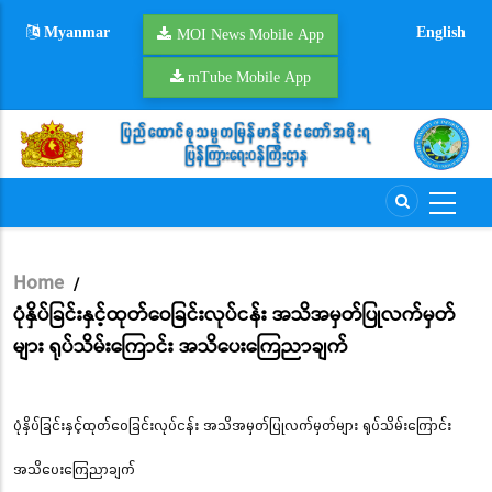
Skip
Myanmar
English
to
MOI News Mobile App
main
mTube Mobile App
content
Home
/
Breadcrumb
ပုံနှိပ်ခြင်းနှင့်ထုတ်ဝေခြင်းလုပ်ငန်း အသိအမှတ်ပြုလက်မှတ်
များ ရုပ်သိမ်းကြောင်း အသိပေးကြေညာချက်
ပုံနှိပ်ခြင်းနှင့်ထုတ်ဝေခြင်းလုပ်ငန်း အသိအမှတ်ပြုလက်မှတ်များ ရုပ်သိမ်းကြောင်း
အသိပေးကြေညာချက်