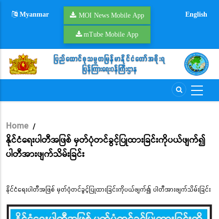
Skip
Myanmar
English
to
MOI News Mobile App
main
mTube Mobile App
content
Home
/
Breadcrumb
နိုင်ငံရေးပါတီအဖြစ် မှတ်ပုံတင်ခွင့်ပြုထားခြင်းကိုပယ်ဖျက်၍
ပါတီအားဖျက်သိမ်းခြင်း
နိုင်ငံရေးပါတီအဖြစ် မှတ်ပုံတင်ခွင့်ပြုထားခြင်းကိုပယ်ဖျက်၍ ပါတီအားဖျက်သိမ်းခြင်း