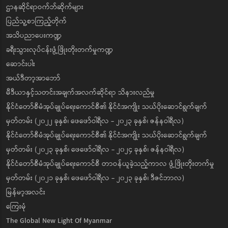
ဌာနဆိုင်ရာဝက်ဘ်ဆိုက်များ
ပြည်သူ့စာကြည့်တိုက်
အသိပညာပေးကဏ္ဍ
ခရီးသွားလုပ်ငန်းဖွံ့ဖြိုးတိုးတက်မှုကဏ္ဍ
ဆောင်းပါး
အယ်ဒီတာ့အာဘော်
မီဒီယာနှင့်သတင်းအချက်အလက်ဆိုင်ရာ သိနားလည်မှု
နိုင်ငံတော်စီမံအုပ်ချုပ်ရေးကောင်စီ၏ နိုင်ငံအကျိုး သယ်ပိုးဆောင်ရွက်ချက်
မှတ်တမ်း (၂၀၂၂ ခုနှစ်၊ ဖေဖော်ဝါရီလ - ၂၀၂၃ ခုနှစ်၊ ဇန်နဝါရီလ)
နိုင်ငံတော်စီမံအုပ်ချုပ်ရေးကောင်စီ၏ နိုင်ငံအကျိုး သယ်ပိုးဆောင်ရွက်ချက်
မှတ်တမ်း (၂၀၂၃ ခုနှစ်၊ ဖေဖော်ဝါရီလ - ၂၀၂၄ ခုနှစ်၊ ဇန်နဝါရီလ)
နိုင်ငံတော်စီမံအုပ်ချုပ်ရေးကောင်စီ တာဝန်ယူခဲ့သည့်ကာလ ဖွံ့ဖြိုးတိုးတက်မှု
မှတ်တမ်း (၂၀၂၁ ခုနှစ်၊ ဖေဖော်ဝါရီလ - ၂၀၂၃ ခုနှစ်၊ ဒီဇင်ဘာလ)
မြန်မာ့အလင်း
ကြေးမုံ
The Global New Light Of Myanmar