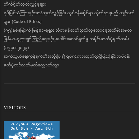
တိုက်ရိုက်ထုတ်လွှင့်မှုများ
ရုပ်မြင်သံကြားနှင့်အသံထုတ်လွှင့်ခြင်း လုပ်ငန်းဆိုင်ရာ လိုက်နာရမည့် ကျင့်ဝတ်
များ (Code of Ethics)
(၇၅)နှစ်မြောက် မြန်မာ-ရုရှား သံတမန်ဆက်သွယ်ထူထောင်မှုအထိမ်းအမှတ်
မြန်မာ-ရုရှားချစ်ကြည်ရေးနှင့်ပူးပေါင်းဆောင်ရွက်မှု သမိုင်းဓာတ်ပုံမှတ်တမ်း
(၁၉၄၈-၂၀၂၃)
ဆက်သွယ်ရေးကွန်ရက်ကိုအသုံးပြု၍ ရုပ်ရှင်ကားထုတ်လွှင့်ပြသခြင်းလုပ်ငန်း
မှတ်ပုံတင်လက်မှတ်လျှောက်လွှာ
VISITORS