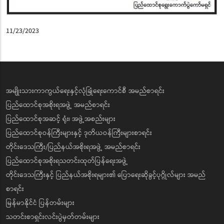
11/23/2023
အမျိုးသားကာကွယ်ရေးနှင့်လုံခြုံရေးကောင်စီ အမည်စာရင်း
ပြည်ထောင်စုအစိုးရအဖွဲ့ အမည်စာရင်း
ပြည်ထောင်စုအဆင့် ရုံး၊ အဖွဲ့အစည်းများ
ပြည်ထောင်စုဝန်ကြီးများနှင့် ဒုတိယဝန်ကြီးများစာရင်း
တိုင်းဒေသကြီး/ပြည်နယ်အစိုးရအဖွဲ့ အမည်စာရင်း
ပြည်ထောင်စုအစိုးရသတင်းထုတ်ပြန်ရေးအဖွဲ့
တိုင်းဒေသကြီးနှင့် ပြည်နယ်အစိုးရများ၏ ပြောရေးဆိုခွင့်ပုဂ္ဂိုလ်များ အမည်
စာရင်း
မြန်မာနိုင်ငံ ပြန်တမ်းများ
သတင်းစာရှင်းလင်းပွဲမှတ်တမ်းများ