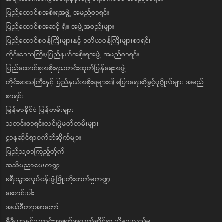
ပြည်ထောင်စုအစိုးရအဖွဲ့ အမည်စာရင်း
ပြည်ထောင်စုအဆင့် ရုံး၊ အဖွဲ့အစည်းများ
ပြည်ထောင်စုဝန်ကြီးများနှင့် ဒုတိယဝန်ကြီးများစာရင်း
တိုင်းဒေသကြီး/ပြည်နယ်အစိုးရအဖွဲ့ အမည်စာရင်း
ပြည်ထောင်စုအစိုးရသတင်းထုတ်ပြန်ရေးအဖွဲ့
တိုင်းဒေသကြီးနှင့် ပြည်နယ်အစိုးရများ၏ ပြောရေးဆိုခွင့်ပုဂ္ဂိုလ်များ အမည်
စာရင်း
မြန်မာနိုင်ငံ ပြန်တမ်းများ
သတင်းစာရှင်းလင်းပွဲမှတ်တမ်းများ
ဌာနဆိုင်ရာဝက်ဘ်ဆိုက်များ
ပြည်သူ့စာကြည့်တိုက်
အသိပညာပေးကဏ္ဍ
ခရီးသွားလုပ်ငန်းဖွံ့ဖြိုးတိုးတက်မှုကဏ္ဍ
ဆောင်းပါး
အယ်ဒီတာ့အာဘော်
မီဒီယာနှင့်သတင်းအချက်အလက်ဆိုင်ရာ သိနားလည်မှု