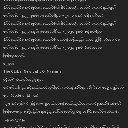
နိုင်ငံတော်စီမံအုပ်ချုပ်ရေးကောင်စီ၏ နိုင်ငံအကျိုး သယ်ပိုးဆောင်ရွက်ချက်
မှတ်တမ်း (၂၀၂၂ ခုနှစ်၊ ဖေဖော်ဝါရီလ - ၂၀၂၃ ခုနှစ်၊ ဇန်နဝါရီလ)
နိုင်ငံတော်စီမံအုပ်ချုပ်ရေးကောင်စီ၏ နိုင်ငံအကျိုး သယ်ပိုးဆောင်ရွက်ချက်
မှတ်တမ်း (၂၀၂၃ ခုနှစ်၊ ဖေဖော်ဝါရီလ - ၂၀၂၄ ခုနှစ်၊ ဇန်နဝါရီလ)
နိုင်ငံတော်စီမံအုပ်ချုပ်ရေးကောင်စီ တာဝန်ယူခဲ့သည့်ကာလ ဖွံ့ဖြိုးတိုးတက်မှု
မှတ်တမ်း (၂၀၂၁ ခုနှစ်၊ ဖေဖော်ဝါရီလ - ၂၀၂၃ ခုနှစ်၊ ဒီဇင်ဘာလ)
မြန်မာ့အလင်း
ကြေးမုံ
The Global New Light Of Myanmar
တိုက်ရိုက်ထုတ်လွှင့်မှုများ
ရုပ်မြင်သံကြားနှင့်အသံထုတ်လွှင့်ခြင်း လုပ်ငန်းဆိုင်ရာ လိုက်နာရမည့် ကျင့်ဝတ်
များ (Code of Ethics)
(၇၅)နှစ်မြောက် မြန်မာ-ရုရှား သံတမန်ဆက်သွယ်ထူထောင်မှုအထိမ်းအမှတ်
မြန်မာ-ရုရှားချစ်ကြည်ရေးနှင့်ပူးပေါင်းဆောင်ရွက်မှု သမိုင်းဓာတ်ပုံမှတ်တမ်း
(၁၉၄၈-၂၀၂၃)
ဆက်သွယ်ရေးကွန်ရက်ကိုအသုံးပြု၍ ရုပ်ရှင်ကားထုတ်လွှင့်ပြသခြင်းလုပ်ငန်း