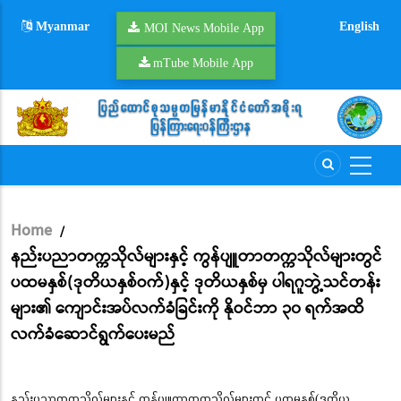
Skip
Myanmar
English
to
MOI News Mobile App
main
mTube Mobile App
content
Home
/
Breadcrumb
နည်းပညာတက္ကသိုလ်များနှင့် ကွန်ပျူတာတက္ကသိုလ်များတွင်
ပထမနှစ်(ဒုတိယနှစ်ဝက်)နှင့် ဒုတိယနှစ်မှ ပါရဂူဘွဲ့သင်တန်း
များ၏ ကျောင်းအပ်လက်ခံခြင်းကို နိုဝင်ဘာ ၃၀ ရက်အထိ
လက်ခံဆောင်ရွက်ပေးမည်
နည်းပညာတက္ကသိုလ်များနှင့် ကွန်ပျူတာတက္ကသိုလ်များတွင် ပထမနှစ်(ဒုတိယ