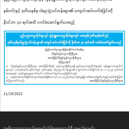
နှစ်ဝက်)နှင့် ဒုတိယနှစ်မှ ပါရဂူဘွဲ့သင်တန်းများ၏ ကျောင်းအပ်လက်ခံခြင်းကို
နိုဝင်ဘာ ၃၀ ရက်အထိ လက်ခံဆောင်ရွက်ပေးမည်
11/19/2022
အမျိုးသားကာကွယ်ရေးနှင့်လုံခြုံရေးကောင်စီ အမည်စာရင်း