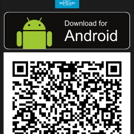
အကြံပြုစာ