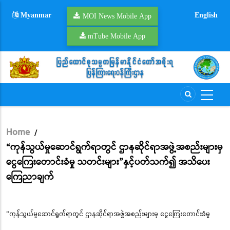
Skip
Myanmar
English
to
MOI News Mobile App
main
mTube Mobile App
content
Home
/
Breadcrumb
“ကုန်သွယ်မှုဆောင်ရွက်ရာတွင် ဌာနဆိုင်ရာအဖွဲ့အစည်းများမှ
ငွေကြေးတောင်းခံမှု သတင်းများ”နှင့်ပတ်သက်၍ အသိပေး
ကြေညာချက်
“ကုန်သွယ်မှုဆောင်ရွက်ရာတွင် ဌာနဆိုင်ရာအဖွဲ့အစည်းများမှ ငွေကြေးတောင်းခံမှု