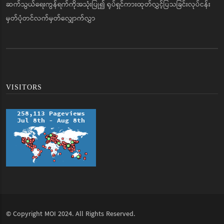
ဆက်သွယ်ရေးကွန်ရက်ကိုအသုံးပြု၍ ရုပ်ရှင်ကားထုတ်လွှင့်ပြသခြင်းလုပ်ငန်း
မှတ်ပုံတင်လက်မှတ်လျှောက်လွှာ
VISITORS
© Copyright
MOI
2024. All Rights Reserved.