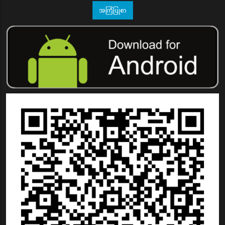
အကြံပြုစာ