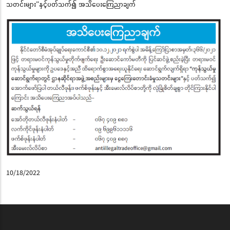
သတင်းများ”နှင့်ပတ်သက်၍ အသိပေးကြေညာချက်
10/18/2022