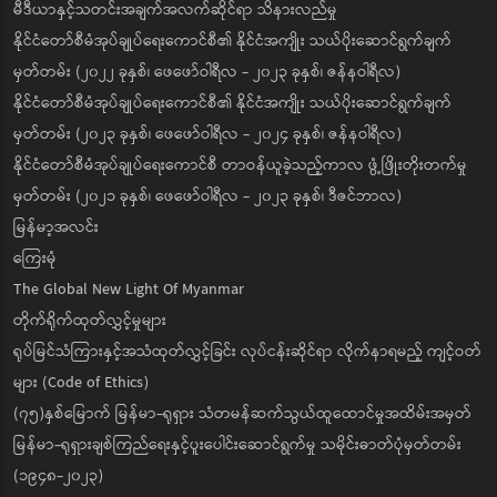
မီဒီယာနှင့်သတင်းအချက်အလက်ဆိုင်ရာ သိနားလည်မှု
နိုင်ငံတော်စီမံအုပ်ချုပ်ရေးကောင်စီ၏ နိုင်ငံအကျိုး သယ်ပိုးဆောင်ရွက်ချက်
မှတ်တမ်း (၂၀၂၂ ခုနှစ်၊ ဖေဖော်ဝါရီလ - ၂၀၂၃ ခုနှစ်၊ ဇန်နဝါရီလ)
နိုင်ငံတော်စီမံအုပ်ချုပ်ရေးကောင်စီ၏ နိုင်ငံအကျိုး သယ်ပိုးဆောင်ရွက်ချက်
မှတ်တမ်း (၂၀၂၃ ခုနှစ်၊ ဖေဖော်ဝါရီလ - ၂၀၂၄ ခုနှစ်၊ ဇန်နဝါရီလ)
နိုင်ငံတော်စီမံအုပ်ချုပ်ရေးကောင်စီ တာဝန်ယူခဲ့သည့်ကာလ ဖွံ့ဖြိုးတိုးတက်မှု
မှတ်တမ်း (၂၀၂၁ ခုနှစ်၊ ဖေဖော်ဝါရီလ - ၂၀၂၃ ခုနှစ်၊ ဒီဇင်ဘာလ)
မြန်မာ့အလင်း
ကြေးမုံ
The Global New Light Of Myanmar
တိုက်ရိုက်ထုတ်လွှင့်မှုများ
ရုပ်မြင်သံကြားနှင့်အသံထုတ်လွှင့်ခြင်း လုပ်ငန်းဆိုင်ရာ လိုက်နာရမည့် ကျင့်ဝတ်
များ (Code of Ethics)
(၇၅)နှစ်မြောက် မြန်မာ-ရုရှား သံတမန်ဆက်သွယ်ထူထောင်မှုအထိမ်းအမှတ်
မြန်မာ-ရုရှားချစ်ကြည်ရေးနှင့်ပူးပေါင်းဆောင်ရွက်မှု သမိုင်းဓာတ်ပုံမှတ်တမ်း
(၁၉၄၈-၂၀၂၃)