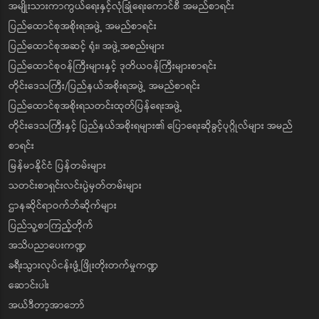
အမျိုးသားကာကွယ်ရေးနှင့်လုံခြုံရေးကောင်စီ အမည်စာရင်း
ပြည်ထောင်စုအစိုးရအဖွဲ့ အမည်စာရင်း
ပြည်ထောင်စုအဆင့် ရုံး၊ အဖွဲ့အစည်းများ
ပြည်ထောင်စုဝန်ကြီးများနှင့် ဒုတိယဝန်ကြီးများစာရင်း
တိုင်းဒေသကြီး/ပြည်နယ်အစိုးရအဖွဲ့ အမည်စာရင်း
ပြည်ထောင်စုအစိုးရသတင်းထုတ်ပြန်ရေးအဖွဲ့
တိုင်းဒေသကြီးနှင့် ပြည်နယ်အစိုးရများ၏ ပြောရေးဆိုခွင့်ပုဂ္ဂိုလ်များ အမည်
စာရင်း
မြန်မာနိုင်ငံ ပြန်တမ်းများ
သတင်းစာရှင်းလင်းပွဲမှတ်တမ်းများ
ဌာနဆိုင်ရာဝက်ဘ်ဆိုက်များ
ပြည်သူ့စာကြည့်တိုက်
အသိပညာပေးကဏ္ဍ
ခရီးသွားလုပ်ငန်းဖွံ့ဖြိုးတိုးတက်မှုကဏ္ဍ
ဆောင်းပါး
အယ်ဒီတာ့အာဘော်