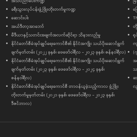
အသိပညာပေးကဏ္ဍ
မြ
ခရီးသွားလုပ်ငန်းဖွံ့ဖြိုးတိုးတက်မှုကဏ္ဍ
ကြ
ဆောင်းပါး
T
အယ်ဒီတာ့အာဘော်
တိ
မီဒီယာနှင့်သတင်းအချက်အလက်ဆိုင်ရာ သိနားလည်မှု
ရု
နိုင်ငံတော်စီမံအုပ်ချုပ်ရေးကောင်စီ၏ နိုင်ငံအကျိုး သယ်ပိုးဆောင်ရွက်
ကျ
ချက်မှတ်တမ်း (၂၀၂၂ ခုနှစ်၊ ဖေဖော်ဝါရီလ - ၂၀၂၃ ခုနှစ်၊ ဇန်နဝါရီလ)
(၇
နိုင်ငံတော်စီမံအုပ်ချုပ်ရေးကောင်စီ၏ နိုင်ငံအကျိုး သယ်ပိုးဆောင်ရွက်
အထ
ချက်မှတ်တမ်း (၂၀၂၃ ခုနှစ်၊ ဖေဖော်ဝါရီလ - ၂၀၂၄ ခုနှစ်၊
သမ
ဇန်နဝါရီလ)
ဆက
နိုင်ငံတော်စီမံအုပ်ချုပ်ရေးကောင်စီ တာဝန်ယူခဲ့သည့်ကာလ ဖွံ့ဖြိုး
လု
တိုးတက်မှုမှတ်တမ်း (၂၀၂၁ ခုနှစ်၊ ဖေဖော်ဝါရီလ - ၂၀၂၃ ခုနှစ်၊
ဒီဇင်ဘာလ)