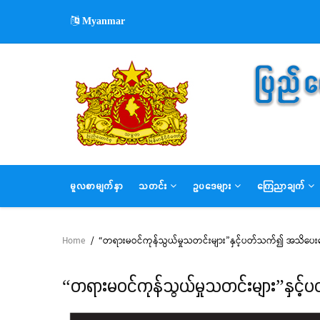
Skip
Myanmar
to
main
content
MAIN
မူလစာမျက်နှာ
သတင်း
ဥပဒေများ
ကြေညာချက်
NAVIGATION
Home
/
“တရားမဝင်ကုန်သွယ်မှုသတင်းများ”နှင့်ပတ်သက်၍ အသိပေ
Breadcrumb
“တရားမဝင်ကုန်သွယ်မှုသတင်းများ”နှ