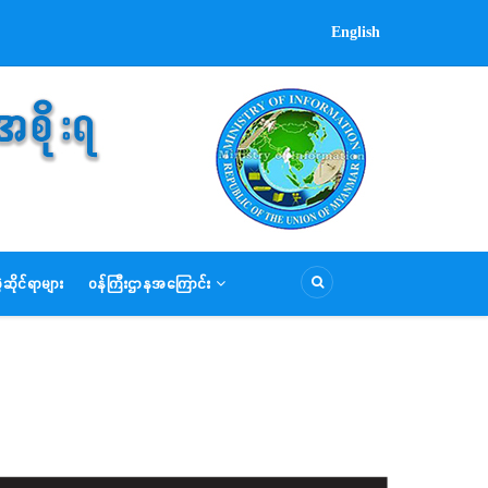
English
ဆိုင်ရာများ
ဝန်ကြီးဌာနအကြောင်း