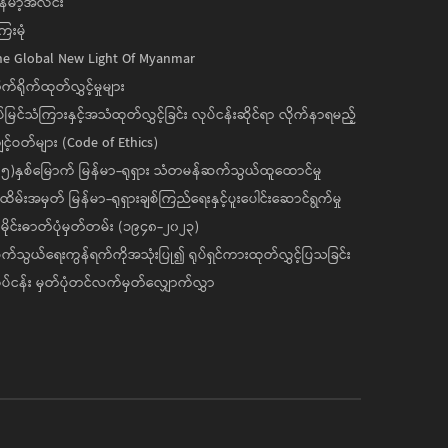
န်မာ့အလင်း
ေးမုံ
he Global New Light Of Myanmar
ုက်ရိုက်ထုတ်လွှင့်မှုများ
ပ်မြင်သံကြားနှင့်အသံထုတ်လွှင့်ခြင်း လုပ်ငန်းဆိုင်ရာ လိုက်နာရမည့်
င့်ဝတ်များ (Code of Ethics)
၅)နှစ်မြောက် မြန်မာ-ရုရှား သံတမန်ဆက်သွယ်ထူထောင်မှု
ိမ်းအမှတ် မြန်မာ-ရုရှားချစ်ကြည်ရေးနှင့်ပူးပေါင်းဆောင်ရွက်မှု
ိုင်းဓာတ်ပုံမှတ်တမ်း (၁၉၄၈-၂၀၂၃)
်သွယ်ရေးကွန်ရက်ကိုအသုံးပြု၍ ရုပ်ရှင်ကားထုတ်လွှင့်ပြသခြင်း
ပ်ငန်း မှတ်ပုံတင်လက်မှတ်လျှောက်လွှာ