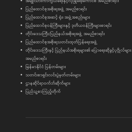
အမျိုးသားကာကွယ်ရေးနှင့်လုံခြုံရေးကောင်စီ အမည်စာရင်း
ပြည်ထောင်စုအစိုးရအဖွဲ့ အမည်စာရင်း
ပြည်ထောင်စုအဆင့် ရုံး၊ အဖွဲ့အစည်းများ
ပြည်ထောင်စုဝန်ကြီးများနှင့် ဒုတိယဝန်ကြီးများစာရင်း
တိုင်းဒေသကြီး/ပြည်နယ်အစိုးရအဖွဲ့ အမည်စာရင်း
ပြည်ထောင်စုအစိုးရသတင်းထုတ်ပြန်ရေးအဖွဲ့
တိုင်းဒေသကြီးနှင့် ပြည်နယ်အစိုးရများ၏ ပြောရေးဆိုခွင့်ပုဂ္ဂိုလ်များ
အမည်စာရင်း
မြန်မာနိုင်ငံ ပြန်တမ်းများ
သတင်းစာရှင်းလင်းပွဲမှတ်တမ်းများ
ဌာနဆိုင်ရာဝက်ဘ်ဆိုက်များ
ပြည်သူ့စာကြည့်တိုက်