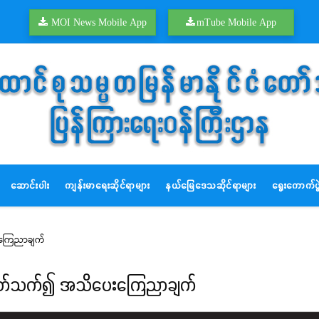
MOI News Mobile App
mTube Mobile App
ဆောင်းပါး
ကျန်းမာရေးဆိုင်ရာများ
နယ်မြေဒေသဆိုင်ရာများ
ရွေးကောက်ပွဲ
းကြေညာချက်
င့်ပတ်သက်၍ အသိပေးကြေညာချက်