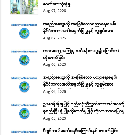
ဓာတ်အားသုံးစွဲမှု
Aug 07, 2026
အရည်အသွေးကို အခြေခံသောပညာရေးစနစ်၊
နိုင်ငံတကာအသိအမှတ်ပြုမှုနှင့် လူ့စွမ်းအား
အရင်းအမြစ် ဖွံ့ဖြိုးတိုးတက်ရေး အပိုင်း (၂)
Aug 07, 2026
ဘဝအတွေ့အကြုံမှ သင်ခန်းစာယူ၍ ပြောင်းလဲ
တိုးတက်ခြင်း
Aug 06, 2026
အရည်အသွေးကို အခြေခံသော ပညာရေးစနစ်၊
နိုင်ငံတကာအသိအမှတ်ပြုမှုနှင့် လူ့စွမ်းအား
အရင်းအမြစ် ဖွံ့ဖြိုးတိုးတက်ရေး အပိုင်း (၁)
Aug 06, 2026
ဥပဒေစိုးမိုးမှုဖြင့် စည်းလုံးညီညွတ်သောအင်အားကို
စုစည်းပြီး ဖွံ့ဖြိုးတိုးတက်မှုဖြင့် ဘုံသာယာဝပြောမှု
ကို မြှင့်တင်မည်
Aug 05, 2026
ဒီဂျစ်တယ်ခေတ်ရေစီးကြောင်းနှင့် စာဖတ်ခြင်း