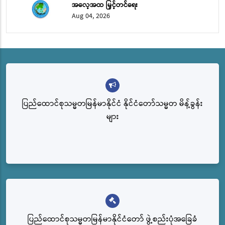
အလေ့အထ မြှင့်တင်ရေး
Aug 04, 2026
ပြည်ထောင်စုသမ္မတမြန်မာနိုင်ငံ နိုင်ငံတော်သမ္မတ မိန့်ခွန်း
များ
ပြည်‌ထောင်စုသမ္မတမြန်မာနိုင်ငံတော် ဖွဲ့စည်းပုံအခြေခံ