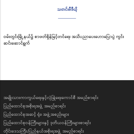
သတင်းဗီဒီယို
ဝမ်းတွင်းမြို့နယ်၌ စာဖတ်ရှိန်မြင့်တင်ရေး အသိပညာပေးဟောပြောပွဲ ကွင်း
ဆင်းဆောင်ရွက်
အမျိုးသားကာကွယ်ရေးနှင့်လုံခြုံရေးကောင်စီ အမည်စာရင်း
ပြည်ထောင်စုအစိုးရအဖွဲ့ အမည်စာရင်း
ပြည်ထောင်စုအဆင့် ရုံး၊ အဖွဲ့အစည်းများ
ပြည်ထောင်စုဝန်ကြီးများနှင့် ဒုတိယဝန်ကြီးများစာရင်း
တိုင်းဒေသကြီး/ပြည်နယ်အစိုးရအဖွဲ့ အမည်စာရင်း