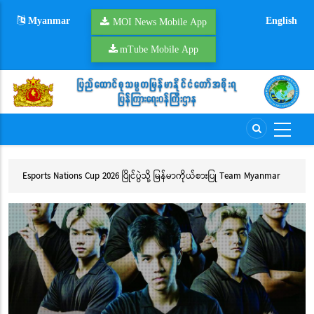
Skip
Myanmar
English
to
MOI News Mobile App
main
mTube Mobile App
content
ား
Esports Nations Cup 2026 ပြိုင်ပွဲသို့ မြန်မာကိုယ်စားပြု Team Myanmar
ဆည
MLBB ဝင်ရောက်ယှဉ်ပြိုင်မည်
ချ