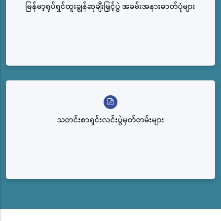
မြန်မာ့ရုပ်ရှင်ထူးချွန်ဆုချီးမြှင့်ပွဲ အခမ်းအနားဓာတ်ပုံများ
သတင်းစာရှင်းလင်းပွဲမှတ်တမ်းများ