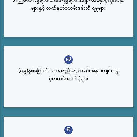
အကြမ်းဖက်မှုများ၊ သေကျေမှုများ၊ အဖျက်အမှောင့်လုပ်ငန်း
များနှင့် လက်နက်ခဲယမ်းဖမ်းဆီးရမှုများ
(၇၉)နှစ်မြောက် အာဇာနည်နေ့ အခမ်းအနားကျင်းပမှု
မှတ်တမ်းဓာတ်ပုံများ