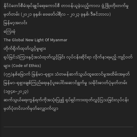
နိုင်ငံတော်စီမံအုပ်ချုပ်ရေးကောင်စီ တာဝန်ယူခဲ့သည့်ကာလ ဖွံ့ဖြိုးတိုးတက်မှု
မှတ်တမ်း (၂၀၂၁ ခုနှစ်၊ ဖေဖော်ဝါရီလ - ၂၀၂၃ ခုနှစ်၊ ဒီဇင်ဘာလ)
မြန်မာ့အလင်း
ကြေးမုံ
The Global New Light Of Myanmar
တိုက်ရိုက်ထုတ်လွှင့်မှုများ
ရုပ်မြင်သံကြားနှင့်အသံထုတ်လွှင့်ခြင်း လုပ်ငန်းဆိုင်ရာ လိုက်နာရမည့် ကျင့်ဝတ်
များ (Code of Ethics)
(၇၅)နှစ်မြောက် မြန်မာ-ရုရှား သံတမန်ဆက်သွယ်ထူထောင်မှုအထိမ်းအမှတ်
မြန်မာ-ရုရှားချစ်ကြည်ရေးနှင့်ပူးပေါင်းဆောင်ရွက်မှု သမိုင်းဓာတ်ပုံမှတ်တမ်း
(၁၉၄၈-၂၀၂၃)
ဆက်သွယ်ရေးကွန်ရက်ကိုအသုံးပြု၍ ရုပ်ရှင်ကားထုတ်လွှင့်ပြသခြင်းလုပ်ငန်း
မှတ်ပုံတင်လက်မှတ်လျှောက်လွှာ