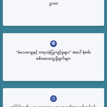
ဥပဒေ
"မဲမသမာမှုနှင့် တရားမဲ့ပြုကျင့်မှုများ" အပေါ် စုံစမ်း
စစ်ဆေးတွေ့ရှိချက်များ