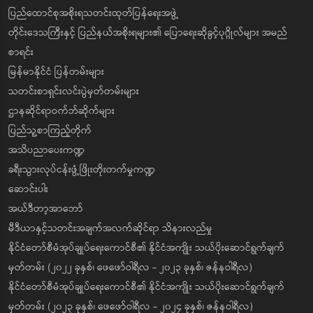
ပြည်ထောင်စုအစိုးရသတင်းထုတ်ပြန်ရေးအဖွဲ့
တိုင်းဒေသကြီးနှင့် ပြည်နယ်အစိုးရများ၏ ပြောရေးဆိုခွင့်ပုဂ္ဂိုလ်များ အမည်
စာရင်း
မြန်မာနိုင်ငံ ပြန်တမ်းများ
သတင်းစာရှင်းလင်းပွဲမှတ်တမ်းများ
ဌာနဆိုင်ရာဝက်ဘ်ဆိုက်များ
ပြည်သူ့စာကြည့်တိုက်
အသိပညာပေးကဏ္ဍ
ခရီးသွားလုပ်ငန်းဖွံ့ဖြိုးတိုးတက်မှုကဏ္ဍ
ဆောင်းပါး
အယ်ဒီတာ့အာဘော်
မီဒီယာနှင့်သတင်းအချက်အလက်ဆိုင်ရာ သိနားလည်မှု
နိုင်ငံတော်စီမံအုပ်ချုပ်ရေးကောင်စီ၏ နိုင်ငံအကျိုး သယ်ပိုးဆောင်ရွက်ချက်
မှတ်တမ်း (၂၀၂၂ ခုနှစ်၊ ဖေဖော်ဝါရီလ - ၂၀၂၃ ခုနှစ်၊ ဇန်နဝါရီလ)
နိုင်ငံတော်စီမံအုပ်ချုပ်ရေးကောင်စီ၏ နိုင်ငံအကျိုး သယ်ပိုးဆောင်ရွက်ချက်
မှတ်တမ်း (၂၀၂၃ ခုနှစ်၊ ဖေဖော်ဝါရီလ - ၂၀၂၄ ခုနှစ်၊ ဇန်နဝါရီလ)