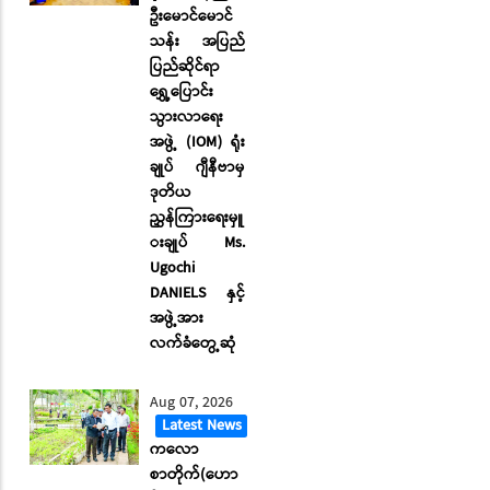
ဦးမောင်မောင်
သန်း အပြည်
ပြည်ဆိုင်ရာ
ရွှေ့ပြောင်း
သွားလာရေး
အဖွဲ့ (IOM) ရုံး
ချုပ် ဂျီနီဗာမှ
ဒုတိယ
ညွှန်ကြားရေးမှူ
းချုပ် Ms.
Ugochi
DANIELS နှင့်
အဖွဲ့အား
လက်ခံတွေ့ဆုံ
Aug 07, 2026
Latest News
ကလော
စာတိုက်(ဟော