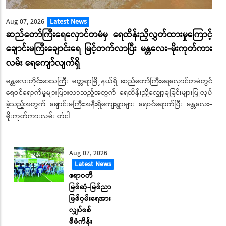
Aug 07, 2026
Latest News
ဆည်တော်ကြီးရေလှောင်တမံမှ ရေထိန်းညှိလွှတ်ထားမှုကြောင့်
ချောင်းမကြီးချောင်းရေ မြင့်တက်လာပြီး မန္တလေး-မိုးကုတ်ကား
လမ်း ‌ရေ‌ကျော်လျက်ရှိ
မန္တလေးတိုင်းဒေသကြီး မတ္တရာမြို့နယ်ရှိ ဆည်တော်ကြီးရေလှောင်တမံတွင်
ရေဝင်ရောက်မှုများပြားလာသည့်အတွက် ရေထိန်းညှိလျှော့ချခြင်းများပြုလုပ်
ခဲ့သည့်အတွက် ချောင်းမကြီးအနီးရှိကျေးရွာများ ရေဝင်ရောက်ပြီး မန္တလေး-
မိုးကုတ်ကားလမ်း တံငါ
Aug 07, 2026
Latest News
ဧရာဝတီ
မြစ်ဆုံ-မြစ်ညာ
မြစ်ဝှမ်းရေအား
လျှပ်စစ်
စီမံကိန်း