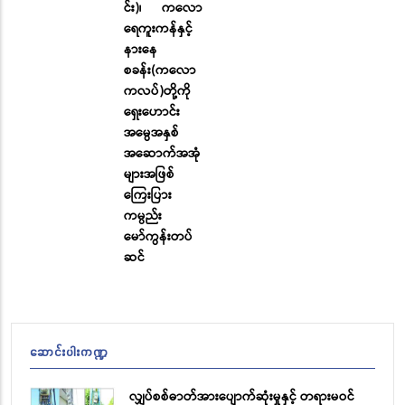
င်း)၊ ကလော
ရေကူးကန်နှင့်
နားနေ
စခန်း(ကလော
ကလပ်)တို့ကို
ရှေးဟောင်း
အမွေအနှစ်
အဆောက်အအုံ
များအဖြစ်
ကြေးပြား
ကမ္ပည်း
မော်ကွန်းတပ်
ဆင်
ဆောင်းပါးကဏ္ဍ
လျှပ်စစ်ဓာတ်အားပျောက်ဆုံးမှုနှင့် တရားမဝင်