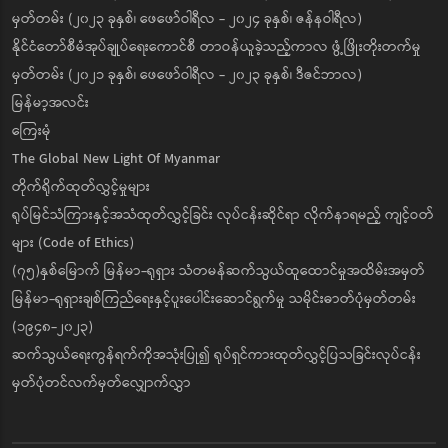
မှတ်တမ်း (၂၀၂၃ ခုနှစ်၊ ဖေဖော်ဝါရီလ - ၂၀၂၄ ခုနှစ်၊ ဇန်နဝါရီလ)
နိုင်ငံတော်စီမံအုပ်ချုပ်ရေးကောင်စီ တာဝန်ယူခဲ့သည့်ကာလ ဖွံ့ဖြိုးတိုးတက်မှု
မှတ်တမ်း (၂၀၂၁ ခုနှစ်၊ ဖေဖော်ဝါရီလ - ၂၀၂၃ ခုနှစ်၊ ဒီဇင်ဘာလ)
မြန်မာ့အလင်း
ကြေးမုံ
The Global New Light Of Myanmar
တိုက်ရိုက်ထုတ်လွှင့်မှုများ
ရုပ်မြင်သံကြားနှင့်အသံထုတ်လွှင့်ခြင်း လုပ်ငန်းဆိုင်ရာ လိုက်နာရမည့် ကျင့်ဝတ်
များ (Code of Ethics)
(၇၅)နှစ်မြောက် မြန်မာ-ရုရှား သံတမန်ဆက်သွယ်ထူထောင်မှုအထိမ်းအမှတ်
မြန်မာ-ရုရှားချစ်ကြည်ရေးနှင့်ပူးပေါင်းဆောင်ရွက်မှု သမိုင်းဓာတ်ပုံမှတ်တမ်း
(၁၉၄၈-၂၀၂၃)
ဆက်သွယ်ရေးကွန်ရက်ကိုအသုံးပြု၍ ရုပ်ရှင်ကားထုတ်လွှင့်ပြသခြင်းလုပ်ငန်း
မှတ်ပုံတင်လက်မှတ်လျှောက်လွှာ