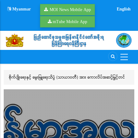
Skip
Myanmar
English
to
MOI News Mobile App
main
mTube Mobile App
content
့မြှင့်တင်
ရက်ကန်းစက်များနှင့် ဆက်စပ်ပစ္စည်းများကို ဆယ်တင်၍ ကုန်ထုတ်လုပ်မှု
လုပ်ငန်းများ ပြန်လည်စတင်နိုင်ရေး ဆောင်ရွက်လျက်ရှိ
ဧရာဝတီတိုင်းဒေသကြီး၊ ဟင်္သာတခရိုင်၊ လေးမျက်နှာမြို့နယ်
အတွင်းရှိ ရေဘေးဒဏ်သင့်ခဲ့ရသည့်ဒေသများ၌ ကူညီကယ်ဆယ်ရေ