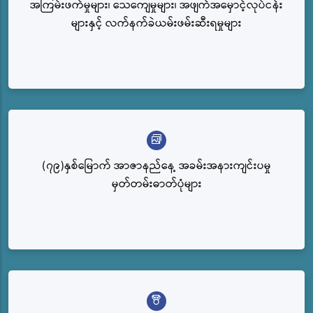
အကြမ်းဖက်မှုများ၊ သေကျေမှုများ၊ အဖျက်အမှောင့်လုပ်ငန်း
များနှင့် လက်နက်ခဲယမ်းဖမ်းဆီးရမှုများ
(၇၉)နှစ်မြောက် အာဇာနည်နေ့ အခမ်းအနားကျင်းပမှု
မှတ်တမ်းဓာတ်ပုံများ