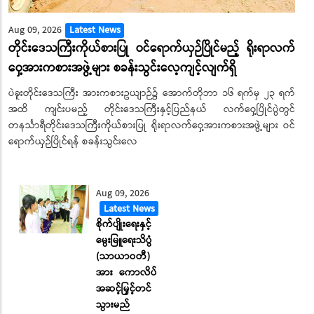
Aug 09, 2026
Latest News
တိုင်းဒေသကြီးကိုယ်စားပြု ဝင်ရောက်ယှဉ်ပြိုင်မည့် ရိုးရာလက်
ဝှေ့အားကစားအဖွဲ့များ စခန်းသွင်းလေ့ကျင့်လျက်ရှိ
ပဲခူးတိုင်းဒေသကြီး အားကစားဥယျာဉ်၌ အောက်တိုဘာ ၁၆ ရက်မှ ၂၃ ရက်
အထိ ကျင်းပမည့် တိုင်းဒေသကြီးနှင့်ပြည်နယ် လက်ဝှေ့ပြိုင်ပွဲတွင်
တနင်္သာရီတိုင်းဒေသကြီးကိုယ်စားပြု ရိုးရာလက်ဝှေ့အားကစားအဖွဲ့များ ဝင်
ရောက်ယှဉ်ပြိုင်ရန် စခန်းသွင်းလေ
Aug 09, 2026
Latest News
စိုက်ပျိုးရေးနှင့်
မွေးမြူရေးသိပ္ပံ
(သာယာဝတီ)
အား ကောလိပ်
အဆင့်မြှင့်တင်
သွားမည်