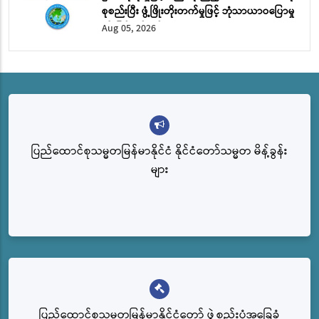
စုစည်းပြီး ဖွံ့ဖြိုးတိုးတက်မှုဖြင့် ဘုံသာယာဝပြောမှု
ကို မြှင့်တင်မည်
Aug 05, 2026
ပြည်ထောင်စုသမ္မတမြန်မာနိုင်ငံ နိုင်ငံတော်သမ္မတ မိန့်ခွန်း
များ
ပြည်‌ထောင်စုသမ္မတမြန်မာနိုင်ငံတော် ဖွဲ့စည်းပုံအခြေခံ