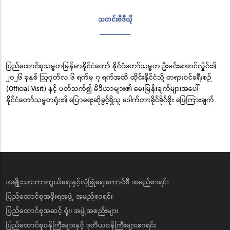
သတင်းဗီဒီယို
ပြည်ထောင်စုသမ္မတမြန်မာနိုင်ငံတော် နိုင်ငံတော်သမ္မတ ဦးမင်းအောင်လှိုင်၏
၂၀၂၆ ခုနှစ် ဩဂုတ်လ ၆ ရက်မှ ၇ ရက်အထိ ထိုင်းနိုင်ငံသို့ တရားဝင်ခရီးစဉ်
(Official Visit) နှင့် ပတ်သက်၍ မီဒီယာများ၏ မေးမြန်းချက်များအပေါ်
နိုင်ငံတော်သမ္မတရုံး၏ ပြောရေးဆိုခွင့်ရှိသူ ဒေါက်တာခိုင်ခိုင်စိုး ဖြေကြားချက်
အမျိုးသားကာကွယ်ရေးနှင့်လုံခြုံရေးကောင်စီ အမည်စာရင်း
ပြည်ထောင်စုအစိုးရအဖွဲ့ အမည်စာရင်း
ပြည်ထောင်စုအဆင့် ရုံး၊ အဖွဲ့အစည်းများ
ပြည်ထောင်စုဝန်ကြီးများနှင့် ဒုတိယဝန်ကြီးများစာရင်း