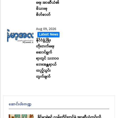
ရေး အာဆီယံ၏
မိသားစု
စိတ်ဓာတ်
Aug 09, 2026
Latest News
နိုင်ငံဖွံ့ဖြိုး
တိုးတက်ရေး
ဆောင်ရွက်
ရာတွင် သဘာဝ
ဘေးအန္တရာယ်
ထည့်သွင်း
တွက်ချက်
ဆောင်းပါးကဏ္ဍ
ခိုင်မာရဲရင့် လှမ်းတိုင်းတင့်ခဲ့ အာဆီယံတွင်းသို့