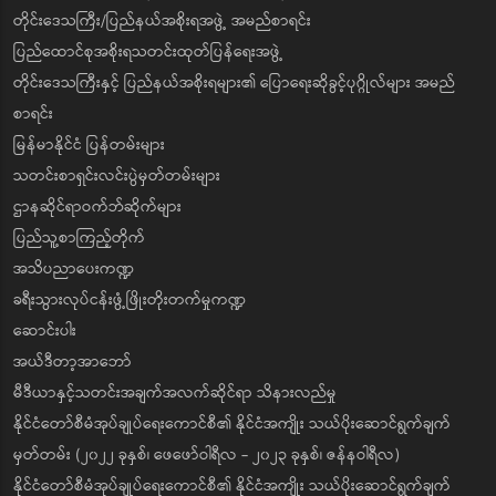
တိုင်းဒေသကြီး/ပြည်နယ်အစိုးရအဖွဲ့ အမည်စာရင်း
ပြည်ထောင်စုအစိုးရသတင်းထုတ်ပြန်ရေးအဖွဲ့
တိုင်းဒေသကြီးနှင့် ပြည်နယ်အစိုးရများ၏ ပြောရေးဆိုခွင့်ပုဂ္ဂိုလ်များ အမည်
စာရင်း
မြန်မာနိုင်ငံ ပြန်တမ်းများ
သတင်းစာရှင်းလင်းပွဲမှတ်တမ်းများ
ဌာနဆိုင်ရာဝက်ဘ်ဆိုက်များ
ပြည်သူ့စာကြည့်တိုက်
အသိပညာပေးကဏ္ဍ
ခရီးသွားလုပ်ငန်းဖွံ့ဖြိုးတိုးတက်မှုကဏ္ဍ
ဆောင်းပါး
အယ်ဒီတာ့အာဘော်
မီဒီယာနှင့်သတင်းအချက်အလက်ဆိုင်ရာ သိနားလည်မှု
နိုင်ငံတော်စီမံအုပ်ချုပ်ရေးကောင်စီ၏ နိုင်ငံအကျိုး သယ်ပိုးဆောင်ရွက်ချက်
မှတ်တမ်း (၂၀၂၂ ခုနှစ်၊ ဖေဖော်ဝါရီလ - ၂၀၂၃ ခုနှစ်၊ ဇန်နဝါရီလ)
နိုင်ငံတော်စီမံအုပ်ချုပ်ရေးကောင်စီ၏ နိုင်ငံအကျိုး သယ်ပိုးဆောင်ရွက်ချက်