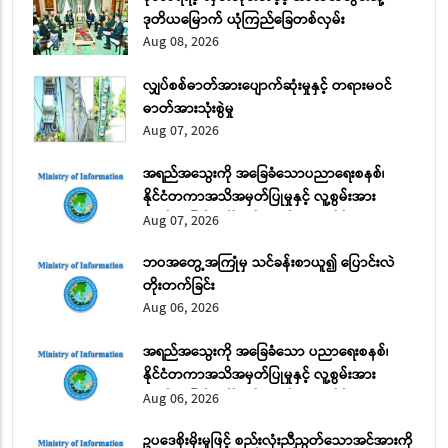
ဒုတိယမြောက် ယုံကြည်ခြေတစ်လှမ်း
Aug 08, 2026
လျှပ်စစ်ဓာတ်အားပျောက်ဆုံးမှုနှင့် တရားမဝင်
ဓာတ်အားသုံးစွဲမှု
Aug 07, 2026
အရည်အသွေးကို အခြေခံသောပညာရေးစနစ်၊
နိုင်ငံတကာအသိအမှတ်ပြုမှုနှင့် လူ့စွမ်းအား
အရင်းအမြစ် ဖွံ့ဖြိုးတိုးတက်ရေး အပိုင်း (၂)
Aug 07, 2026
ဘဝအတွေ့အကြုံမှ သင်ခန်းစာယူ၍ ပြောင်းလဲ
တိုးတက်ခြင်း
Aug 06, 2026
အရည်အသွေးကို အခြေခံသော ပညာရေးစနစ်၊
နိုင်ငံတကာအသိအမှတ်ပြုမှုနှင့် လူ့စွမ်းအား
အရင်းအမြစ် ဖွံ့ဖြိုးတိုးတက်ရေး အပိုင်း (၁)
Aug 06, 2026
ဥပဒေစိုးမိုးမှုဖြင့် စည်းလုံးညီညွတ်သောအင်အားကို