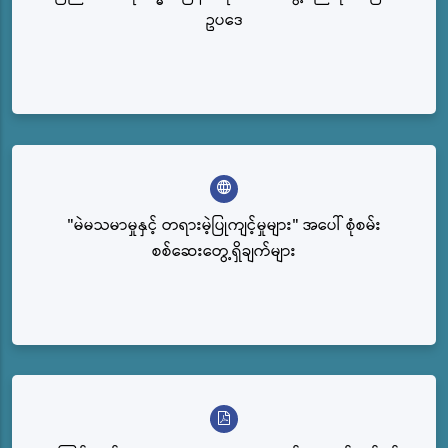
ဥပဒေ
"မဲမသမာမှုနှင့် တရားမဲ့ပြုကျင့်မှုများ" အပေါ် စုံစမ်း
စစ်ဆေးတွေ့ရှိချက်များ