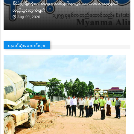
တရာယ်
နှင့် ပြန်လည်ထူထောင်ရေးလုပ်ငန်းများ ဆောင်ရွက်ရန်အတွက်
စေတနာရှင်၊ အလှူရှင်များက အလှူငွေများပေးအပ်လှူဒါန်း
Aug 08, 2026
နောက်ဆုံးရသတင်းများ