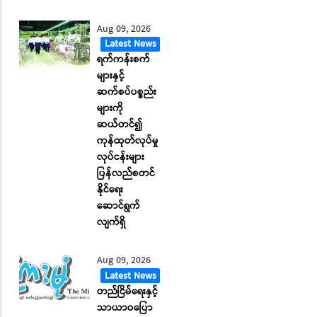
Aug 09, 2026
Latest News
ရက်ကန်းစက်
များနှင့်
ဆက်စပ်ပစ္စည်း
များကို
ဆယ်တင်၍
ကုန်ထုတ်လုပ်မှု
လုပ်ငန်းများ
ပြန်လည်စတင်
နိုင်ရေး
ဆောင်ရွက်
လျက်ရှိ
Aug 09, 2026
Latest News
တည်ငြိမ်ရေးနှင့်
သာယာဝပြော