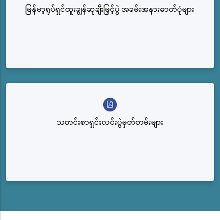
မြန်မာ့ရုပ်ရှင်ထူးချွန်ဆုချီးမြှင့်ပွဲ အခမ်းအနားဓာတ်ပုံများ
သတင်းစာရှင်းလင်းပွဲမှတ်တမ်းများ