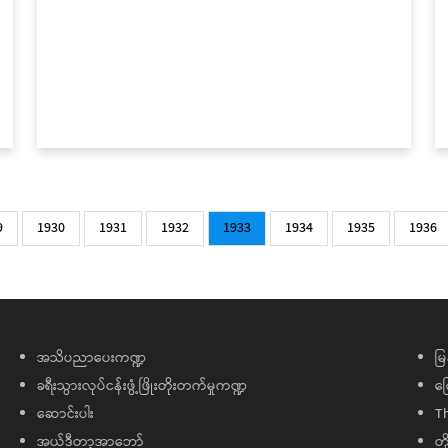
e
9
Page
1930
Page
1931
Page
1932
Current
1933
Page
1934
Page
1935
Page
1936
page
အသိပညာပေးကဏ္ဍ
မြ
ခရီးသွားလုပ်ငန်းဖွံ့ဖြိုးတိုးတက်မှုကဏ္ဍ
ကြ
ဆောင်းပါး
T
အယ်ဒီတာ့အာဘော်
တိ