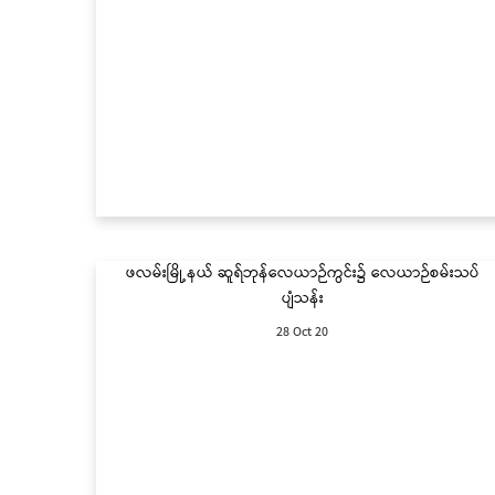
ဖလမ်းမြို့နယ် ဆူရ်ဘုန်လေယာဉ်ကွင်း၌ လေယာဉ်စမ်းသပ်
ပျံသန်း
28 Oct 20