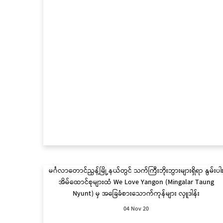
မင်္ဂလာတောင်ညွန့်မြို့နယ်တွင် သက်ကြီးဘိုးဘွားများရှိရာ နွမ်းပါ
အိမ်ထောင်စုများထံ We Love Yangon (Mingalar Taung
Nyunt) မှ အခြေခံစားသောက်ကုန်များ လှူဒါန်း
04 Nov 20