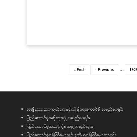
Pagination
First
« First
Previous
‹ Previous
…
Pag
192
page
page
အမျိုးသားကာကွယ်ရေးနှင့်လုံခြုံရေးကောင်စီ အမည်စာရင်း
ပြည်ထောင်စုအစိုးရအဖွဲ့ အမည်စာရင်း
ပြည်ထောင်စုအဆင့် ရုံး၊ အဖွဲ့အစည်းများ
ပြည်ထောင်စုဝန်ကြီးများနှင့် ဒုတိယဝန်ကြီးများစာရင်း