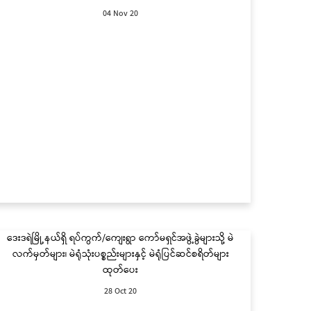
04 Nov 20
ဒေးဒရဲမြို့နယ်ရှိ ရပ်ကွက်/ကျေးရွာ ကော်မရှင်အဖွဲ့ခွဲများသို့ မဲ
လက်မှတ်များ၊ မဲရုံသုံးပစ္စည်းများနှင့် မဲရုံပြင်ဆင်စရိတ်များ
ထုတ်ပေး
28 Oct 20