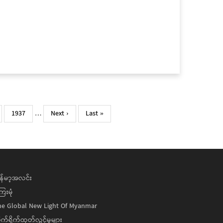
Page
1937
…
Next
Next ›
Last
Last »
page
page
န်မာ့အလင်း
ေးမုံ
he Global New Light Of Myanmar
ုက်ရိုက်ထုတ်လွှင့်မှုများ