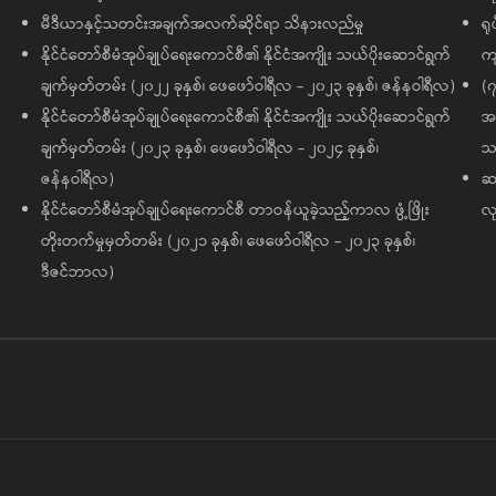
မီဒီယာနှင့်သတင်းအချက်အလက်ဆိုင်ရာ သိနားလည်မှု
ရု
နိုင်ငံတော်စီမံအုပ်ချုပ်ရေးကောင်စီ၏ နိုင်ငံအကျိုး သယ်ပိုးဆောင်ရွက်
ကျ
ချက်မှတ်တမ်း (၂၀၂၂ ခုနှစ်၊ ဖေဖော်ဝါရီလ - ၂၀၂၃ ခုနှစ်၊ ဇန်နဝါရီလ)
(၇
နိုင်ငံတော်စီမံအုပ်ချုပ်ရေးကောင်စီ၏ နိုင်ငံအကျိုး သယ်ပိုးဆောင်ရွက်
အထ
ချက်မှတ်တမ်း (၂၀၂၃ ခုနှစ်၊ ဖေဖော်ဝါရီလ - ၂၀၂၄ ခုနှစ်၊
သမ
ဇန်နဝါရီလ)
ဆက
နိုင်ငံတော်စီမံအုပ်ချုပ်ရေးကောင်စီ တာဝန်ယူခဲ့သည့်ကာလ ဖွံ့ဖြိုး
လု
တိုးတက်မှုမှတ်တမ်း (၂၀၂၁ ခုနှစ်၊ ဖေဖော်ဝါရီလ - ၂၀၂၃ ခုနှစ်၊
ဒီဇင်ဘာလ)