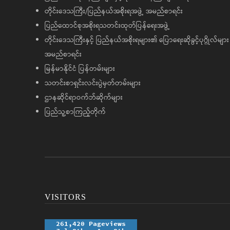
တိုင်းဒေသကြီး/ပြည်နယ်အစိုးရအဖွဲ့ အမည်စာရင်း
ပြည်ထောင်စုအစိုးရသတင်းထုတ်ပြန်ရေးအဖွဲ့
တိုင်းဒေသကြီးနှင့် ပြည်နယ်အစိုးရများ၏ ပြောရေးဆိုခွင့်ပုဂ္ဂိုလ်များ
အမည်စာရင်း
မြန်မာနိုင်ငံ ပြန်တမ်းများ
သတင်းစာရှင်းလင်းပွဲမှတ်တမ်းများ
ဌာနဆိုင်ရာဝက်ဘ်ဆိုက်များ
ပြည်သူ့စာကြည့်တိုက်
VISITORS