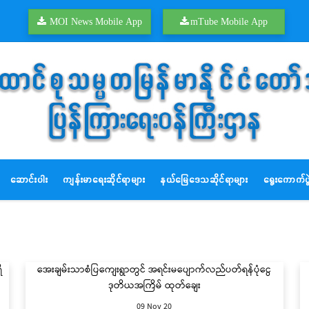
MOI News Mobile App
mTube Mobile App
ဆောင်းပါး
ကျန်းမာရေးဆိုင်ရာများ
နယ်မြေဒေသဆိုင်ရာများ
ရွေးကောက်ပွဲ
ိ
အေးချမ်းသာစံပြကျေးရွာတွင် အရင်းမပျောက်လည်ပတ်ရန်ပုံငွေ
ဒုတိယအကြိမ် ထုတ်ချေး
09 Nov 20