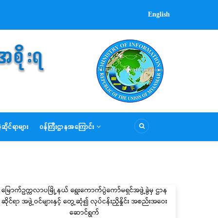
English
ဆိုင်ရာများ
ဝန်ကြီးဌာနအကြောင်း
မြောက်ဥက္ကလာပမြို့နယ် ရွေးကောက်ပွဲကော်မရှင်အဖွဲ့ခွဲမှ ဌာန
ဆိုင်ရာ အဖွဲ့ဝင်များနှင့် တွေ့ဆုံ၍ လုပ်ငန်းညှိနှိုင်း အစည်းအဝေး
ဆောင်ရွက်