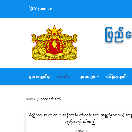
Skip
Myanmar
to
main
content
MAIN
မူလစာမျက်နှာ
သတင်း
ဥပဒေများ
ကြေညာချက်
NAVIGATION
Home
/
သတင်းဗီဒီယို
Breadcrumb
မိတ္ထီလာ အ.ထ.က ၁ အနီးကန်ပတ်လမ်းအား အရှည်(၁၈၀၀) ပေရှ
ကွန်ကရစ် ခင်းမည်
10 Nov 20