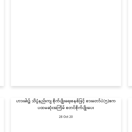
း
ဟားခါး၌ သိပ္ပံနည်းကျ စိုက်ပျိုးရေးစနစ်ဖြင့် စားတော်ပဲ(၅)ဧက
ပထမဆုံးအကြိမ် စတင်စိုက်ပျိုးပေး
28 Oct 20