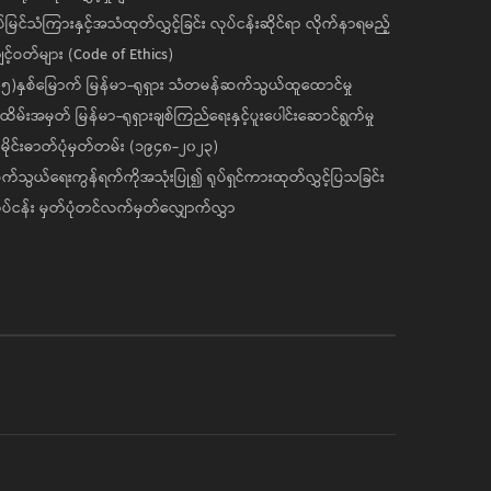
ပ်မြင်သံကြားနှင့်အသံထုတ်လွှင့်ခြင်း လုပ်ငန်းဆိုင်ရာ လိုက်နာရမည့်
င့်ဝတ်များ (Code of Ethics)
၅)နှစ်မြောက် မြန်မာ-ရုရှား သံတမန်ဆက်သွယ်ထူထောင်မှု
ိမ်းအမှတ် မြန်မာ-ရုရှားချစ်ကြည်ရေးနှင့်ပူးပေါင်းဆောင်ရွက်မှု
ိုင်းဓာတ်ပုံမှတ်တမ်း (၁၉၄၈-၂၀၂၃)
်သွယ်ရေးကွန်ရက်ကိုအသုံးပြု၍ ရုပ်ရှင်ကားထုတ်လွှင့်ပြသခြင်း
ပ်ငန်း မှတ်ပုံတင်လက်မှတ်လျှောက်လွှာ