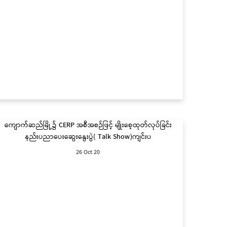
ကျောက်ဆည်မြို့၌ CERP အစီအစဉ်ဖြင့် မျိုးစေ့ထုတ်လုပ်ခြင်း
နည်းပညာပေးဆွေးနွေးပွဲ( Talk Show)ကျင်းပ
26 Oct 20