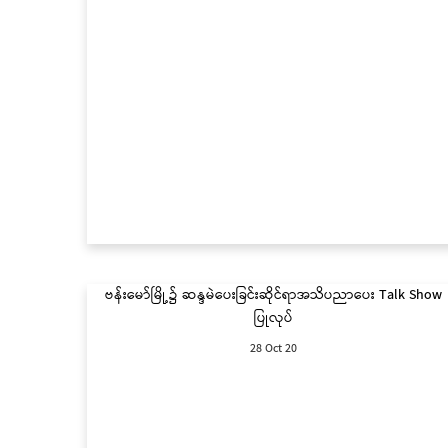
ဗန်းမော်မြို့၌ ဆန္ဒမဲပေးခြင်းဆိုင်ရာအသိပညာပေး Talk Show
ပြုလုပ်
28 Oct 20