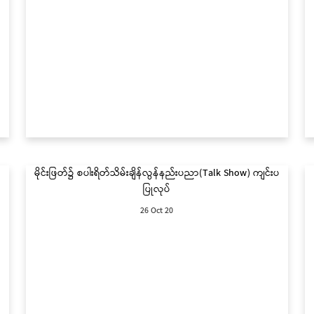
မိုင်းဖြတ်၌ စပါးရိတ်သိမ်းချိန်လွန်နည်းပညာ(Talk Show) ကျင်းပ
ပြုလုပ်
26 Oct 20