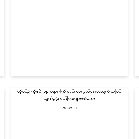
ဟိုပင်၌ ကိုဗစ်-၁၉ ရောဂါကြိုတင်ကာကွယ်ရေးအတွက် အပြင်
ထွက်ခွင့်ကတ်ပြားများစစ်ဆေး
28 Oct 20