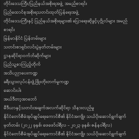
တိုင်းဒေသကြီး/ပြည်နယ်အစိုးရအဖွဲ့ အမည်စာရင်း
ပြည်ထောင်စုအစိုးရသတင်းထုတ်ပြန်ရေးအဖွဲ့
တိုင်းဒေသကြီးနှင့် ပြည်နယ်အစိုးရများ၏ ပြောရေးဆိုခွင့်ပုဂ္ဂိုလ်များ အမည်
စာရင်း
မြန်မာနိုင်ငံ ပြန်တမ်းများ
သတင်းစာရှင်းလင်းပွဲမှတ်တမ်းများ
ဌာနဆိုင်ရာဝက်ဘ်ဆိုက်များ
ပြည်သူ့စာကြည့်တိုက်
အသိပညာပေးကဏ္ဍ
ခရီးသွားလုပ်ငန်းဖွံ့ဖြိုးတိုးတက်မှုကဏ္ဍ
ဆောင်းပါး
အယ်ဒီတာ့အာဘော်
မီဒီယာနှင့်သတင်းအချက်အလက်ဆိုင်ရာ သိနားလည်မှု
နိုင်ငံတော်စီမံအုပ်ချုပ်ရေးကောင်စီ၏ နိုင်ငံအကျိုး သယ်ပိုးဆောင်ရွက်ချက်
မှတ်တမ်း (၂၀၂၂ ခုနှစ်၊ ဖေဖော်ဝါရီလ - ၂၀၂၃ ခုနှစ်၊ ဇန်နဝါရီလ)
နိုင်ငံတော်စီမံအုပ်ချုပ်ရေးကောင်စီ၏ နိုင်ငံအကျိုး သယ်ပိုးဆောင်ရွက်ချက်