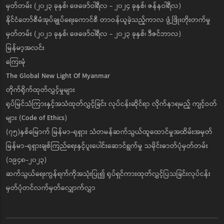
မှတ်တမ်း (၂၀၂၃ ခုနှစ်၊ ဖေဖော်ဝါရီလ - ၂၀၂၄ ခုနှစ်၊ ဇန်နဝါရီလ)
နိုင်ငံတော်စီမံအုပ်ချုပ်ရေးကောင်စီ တာဝန်ယူခဲ့သည့်ကာလ ဖွံ့ဖြိုးတိုးတက်မှု
မှတ်တမ်း (၂၀၂၁ ခုနှစ်၊ ဖေဖော်ဝါရီလ - ၂၀၂၃ ခုနှစ်၊ ဒီဇင်ဘာလ)
မြန်မာ့အလင်း
ကြေးမုံ
The Global New Light Of Myanmar
တိုက်ရိုက်ထုတ်လွှင့်မှုများ
ရုပ်မြင်သံကြားနှင့်အသံထုတ်လွှင့်ခြင်း လုပ်ငန်းဆိုင်ရာ လိုက်နာရမည့် ကျင့်ဝတ်
များ (Code of Ethics)
(၇၅)နှစ်မြောက် မြန်မာ-ရုရှား သံတမန်ဆက်သွယ်ထူထောင်မှုအထိမ်းအမှတ်
မြန်မာ-ရုရှားချစ်ကြည်ရေးနှင့်ပူးပေါင်းဆောင်ရွက်မှု သမိုင်းဓာတ်ပုံမှတ်တမ်း
(၁၉၄၈-၂၀၂၃)
ဆက်သွယ်ရေးကွန်ရက်ကိုအသုံးပြု၍ ရုပ်ရှင်ကားထုတ်လွှင့်ပြသခြင်းလုပ်ငန်း
မှတ်ပုံတင်လက်မှတ်လျှောက်လွှာ