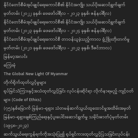
နိုင်ငံတော်စီမံအုပ်ချုပ်ရေးကောင်စီ၏ နိုင်ငံအကျိုး သယ်ပိုးဆောင်ရွက်ချက်
မှတ်တမ်း (၂၀၂၂ ခုနှစ်၊ ဖေဖော်ဝါရီလ - ၂၀၂၃ ခုနှစ်၊ ဇန်နဝါရီလ)
နိုင်ငံတော်စီမံအုပ်ချုပ်ရေးကောင်စီ၏ နိုင်ငံအကျိုး သယ်ပိုးဆောင်ရွက်ချက်
မှတ်တမ်း (၂၀၂၃ ခုနှစ်၊ ဖေဖော်ဝါရီလ - ၂၀၂၄ ခုနှစ်၊ ဇန်နဝါရီလ)
နိုင်ငံတော်စီမံအုပ်ချုပ်ရေးကောင်စီ တာဝန်ယူခဲ့သည့်ကာလ ဖွံ့ဖြိုးတိုးတက်မှု
မှတ်တမ်း (၂၀၂၁ ခုနှစ်၊ ဖေဖော်ဝါရီလ - ၂၀၂၃ ခုနှစ်၊ ဒီဇင်ဘာလ)
မြန်မာ့အလင်း
ကြေးမုံ
The Global New Light Of Myanmar
တိုက်ရိုက်ထုတ်လွှင့်မှုများ
ရုပ်မြင်သံကြားနှင့်အသံထုတ်လွှင့်ခြင်း လုပ်ငန်းဆိုင်ရာ လိုက်နာရမည့် ကျင့်ဝတ်
များ (Code of Ethics)
(၇၅)နှစ်မြောက် မြန်မာ-ရုရှား သံတမန်ဆက်သွယ်ထူထောင်မှုအထိမ်းအမှတ်
မြန်မာ-ရုရှားချစ်ကြည်ရေးနှင့်ပူးပေါင်းဆောင်ရွက်မှု သမိုင်းဓာတ်ပုံမှတ်တမ်း
(၁၉၄၈-၂၀၂၃)
ဆက်သွယ်ရေးကွန်ရက်ကိုအသုံးပြု၍ ရုပ်ရှင်ကားထုတ်လွှင့်ပြသခြင်းလုပ်ငန်း