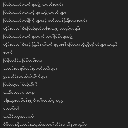
ပြည်ထောင်စုအစိုးရအဖွဲ့ အမည်စာရင်း
ပြည်ထောင်စုအဆင့် ရုံး၊ အဖွဲ့အစည်းများ
ပြည်ထောင်စုဝန်ကြီးများနှင့် ဒုတိယဝန်ကြီးများစာရင်း
တိုင်းဒေသကြီး/ပြည်နယ်အစိုးရအဖွဲ့ အမည်စာရင်း
ပြည်ထောင်စုအစိုးရသတင်းထုတ်ပြန်ရေးအဖွဲ့
တိုင်းဒေသကြီးနှင့် ပြည်နယ်အစိုးရများ၏ ပြောရေးဆိုခွင့်ပုဂ္ဂိုလ်များ အမည်
စာရင်း
မြန်မာနိုင်ငံ ပြန်တမ်းများ
သတင်းစာရှင်းလင်းပွဲမှတ်တမ်းများ
ဌာနဆိုင်ရာဝက်ဘ်ဆိုက်များ
ပြည်သူ့စာကြည့်တိုက်
အသိပညာပေးကဏ္ဍ
ခရီးသွားလုပ်ငန်းဖွံ့ဖြိုးတိုးတက်မှုကဏ္ဍ
ဆောင်းပါး
အယ်ဒီတာ့အာဘော်
မီဒီယာနှင့်သတင်းအချက်အလက်ဆိုင်ရာ သိနားလည်မှု