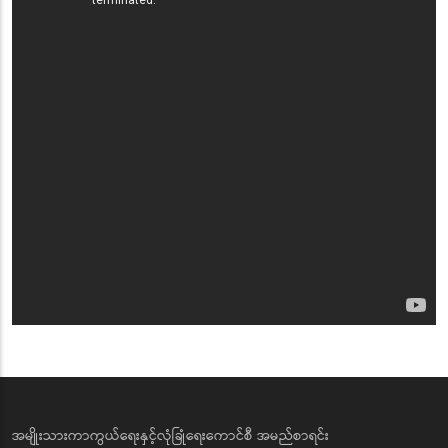
အမျိုးသားကာကွယ်ရေးနှင့်လုံခြုံရေးကောင်စီ အမည်စာရင်း