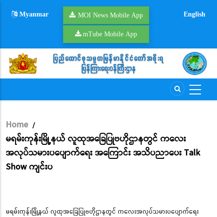
Skip
Myanmar
English
to
MOI News Mobile App
main
mTube Mobile App
content
Home
/
Breadcrumb
မရမ်းကုန်းမြို့နယ် လူထုအခြေပြုဗဟိုဌာနတွင် ကလေး
အလုပ်သမားပပျောက်ရေး အကြောင်း အသိပညာပေး Talk
Show ကျင်းပ
မရမ်းကုန်းမြို့နယ် လူထုအခြေပြုဗဟိုဌာနတွင် ကလေးအလုပ်သမားပပျောက်ရေး