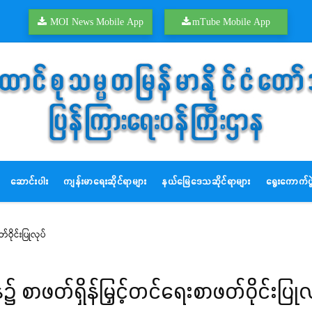
MOI News Mobile App
mTube Mobile App
ဆောင်းပါး
ကျန်းမာရေးဆိုင်ရာများ
နယ်မြေဒေသဆိုင်ရာများ
ရွေးကောက်ပွဲ
ဝိုင်းပြုလုပ်
၌ စာဖတ်ရှိန်မြှင့်တင်ရေးစာဖတ်ဝိုင်းပြုလ