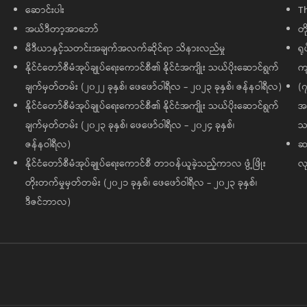
ဆောင်းပါး
T
အယ်ဒီတာ့အာဘော်
တိ
မီဒီယာနှင့်သတင်းအချက်အလက်ဆိုင်ရာ သိနားလည်မှု
ရု
နိုင်ငံတော်စီမံအုပ်ချုပ်ရေးကောင်စီ၏ နိုင်ငံအကျိုး သယ်ပိုးဆောင်ရွက်
ကျ
ချက်မှတ်တမ်း (၂၀၂၂ ခုနှစ်၊ ဖေဖော်ဝါရီလ - ၂၀၂၃ ခုနှစ်၊ ဇန်နဝါရီလ)
(၇
နိုင်ငံတော်စီမံအုပ်ချုပ်ရေးကောင်စီ၏ နိုင်ငံအကျိုး သယ်ပိုးဆောင်ရွက်
အထ
ချက်မှတ်တမ်း (၂၀၂၃ ခုနှစ်၊ ဖေဖော်ဝါရီလ - ၂၀၂၄ ခုနှစ်၊
သမ
ဇန်နဝါရီလ)
ဆက
နိုင်ငံတော်စီမံအုပ်ချုပ်ရေးကောင်စီ တာဝန်ယူခဲ့သည့်ကာလ ဖွံ့ဖြိုး
လု
တိုးတက်မှုမှတ်တမ်း (၂၀၂၁ ခုနှစ်၊ ဖေဖော်ဝါရီလ - ၂၀၂၃ ခုနှစ်၊
ဒီဇင်ဘာလ)