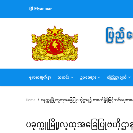
Skip
Myanmar
to
main
content
MAIN
မူလစာမျက်နှာ
သတင်း
ဥပဒေများ
ကြေညာချက်
NAVIGATION
Home
/
ပခုက္ကူမြို့၊လူထုအခြေပြုဗဟိုဌာန၌ စာဖတ်ရှိန်မြှင့်တင်ရေးစာဖတ်
Breadcrumb
ပခုက္ကူမြို့၊လူထုအခြေပြုဗဟိုဌာန