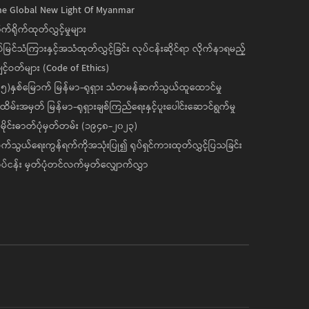
he Global New Light Of Myanmar
ုက်ရိုက်ထုတ်လွှင့်မှုများ
ပ်မြင်သံကြားနှင့်အသံထုတ်လွှင့်ခြင်း လုပ်ငန်းဆိုင်ရာ လိုက်နာရမည့်
င့်ဝတ်များ (Code of Ethics)
၅)နှစ်မြောက် မြန်မာ-ရုရှား သံတမန်ဆက်သွယ်ထူထောင်မှု
ိမ်းအမှတ် မြန်မာ-ရုရှားချစ်ကြည်ရေးနှင့်ပူးပေါင်းဆောင်ရွက်မှု
ိုင်းဓာတ်ပုံမှတ်တမ်း (၁၉၄၈-၂၀၂၃)
်သွယ်ရေးကွန်ရက်ကိုအသုံးပြု၍ ရုပ်ရှင်ကားထုတ်လွှင့်ပြသခြင်း
ပ်ငန်း မှတ်ပုံတင်လက်မှတ်လျှောက်လွှာ