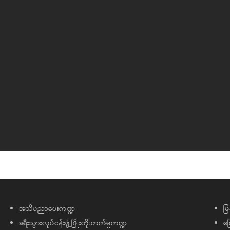
အသိပညာပေးကဏ္ဍ
မြ
ခရီးသွားလုပ်ငန်းဖွံ့ဖြိုးတိုးတက်မှုကဏ္ဍ
ကြ