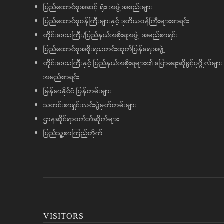
ပြည်ထောင်စုအဆင့် ရုံး၊ အဖွဲ့အစည်းများ
ပြည်ထောင်စုဝန်ကြီးများနှင့် ဒုတိယဝန်ကြီးများစာရင်း
တိုင်းဒေသကြီး/ပြည်နယ်အစိုးရအဖွဲ့ အမည်စာရင်း
ပြည်ထောင်စုအစိုးရသတင်းထုတ်ပြန်ရေးအဖွဲ့
တိုင်းဒေသကြီးနှင့် ပြည်နယ်အစိုးရများ၏ ပြောရေးဆိုခွင့်ပုဂ္ဂိုလ်များ
အမည်စာရင်း
မြန်မာနိုင်ငံ ပြန်တမ်းများ
သတင်းစာရှင်းလင်းပွဲမှတ်တမ်းများ
ဌာနဆိုင်ရာဝက်ဘ်ဆိုက်များ
ပြည်သူ့စာကြည့်တိုက်
VISITORS