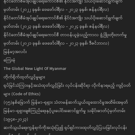
နိုင်ငံတော်စီမံအုပ်ချုပ်ရေးကောင်စီ၏ နိုင်ငံအကျိုး သယ်ပိုးဆောင်ရွက်ချက်
မှတ်တမ်း (၂၀၂၂ ခုနှစ်၊ ဖေဖော်ဝါရီလ - ၂၀၂၃ ခုနှစ်၊ ဇန်နဝါရီလ)
နိုင်ငံတော်စီမံအုပ်ချုပ်ရေးကောင်စီ၏ နိုင်ငံအကျိုး သယ်ပိုးဆောင်ရွက်ချက်
မှတ်တမ်း (၂၀၂၃ ခုနှစ်၊ ဖေဖော်ဝါရီလ - ၂၀၂၄ ခုနှစ်၊ ဇန်နဝါရီလ)
နိုင်ငံတော်စီမံအုပ်ချုပ်ရေးကောင်စီ တာဝန်ယူခဲ့သည့်ကာလ ဖွံ့ဖြိုးတိုးတက်မှု
မှတ်တမ်း (၂၀၂၁ ခုနှစ်၊ ဖေဖော်ဝါရီလ - ၂၀၂၃ ခုနှစ်၊ ဒီဇင်ဘာလ)
မြန်မာ့အလင်း
ကြေးမုံ
The Global New Light Of Myanmar
တိုက်ရိုက်ထုတ်လွှင့်မှုများ
ရုပ်မြင်သံကြားနှင့်အသံထုတ်လွှင့်ခြင်း လုပ်ငန်းဆိုင်ရာ လိုက်နာရမည့် ကျင့်ဝတ်
များ (Code of Ethics)
(၇၅)နှစ်မြောက် မြန်မာ-ရုရှား သံတမန်ဆက်သွယ်ထူထောင်မှုအထိမ်းအမှတ်
မြန်မာ-ရုရှားချစ်ကြည်ရေးနှင့်ပူးပေါင်းဆောင်ရွက်မှု သမိုင်းဓာတ်ပုံမှတ်တမ်း
(၁၉၄၈-၂၀၂၃)
ဆက်သွယ်ရေးကွန်ရက်ကိုအသုံးပြု၍ ရုပ်ရှင်ကားထုတ်လွှင့်ပြသခြင်းလုပ်ငန်း