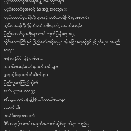
ပြည်ထောင်စုအစိုးရအဖွဲ့ အမည်စာရင်း
ပြည်ထောင်စုအဆင့် ရုံး၊ အဖွဲ့အစည်းများ
ပြည်ထောင်စုဝန်ကြီးများနှင့် ဒုတိယဝန်ကြီးများစာရင်း
တိုင်းဒေသကြီး/ပြည်နယ်အစိုးရအဖွဲ့ အမည်စာရင်း
ပြည်ထောင်စုအစိုးရသတင်းထုတ်ပြန်ရေးအဖွဲ့
တိုင်းဒေသကြီးနှင့် ပြည်နယ်အစိုးရများ၏ ပြောရေးဆိုခွင့်ပုဂ္ဂိုလ်များ အမည်
စာရင်း
မြန်မာနိုင်ငံ ပြန်တမ်းများ
သတင်းစာရှင်းလင်းပွဲမှတ်တမ်းများ
ဌာနဆိုင်ရာဝက်ဘ်ဆိုက်များ
ပြည်သူ့စာကြည့်တိုက်
အသိပညာပေးကဏ္ဍ
ခရီးသွားလုပ်ငန်းဖွံ့ဖြိုးတိုးတက်မှုကဏ္ဍ
ဆောင်းပါး
အယ်ဒီတာ့အာဘော်
မီဒီယာနှင့်သတင်းအချက်အလက်ဆိုင်ရာ သိနားလည်မှု