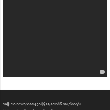
အမျိုးသားကာကွယ်ရေးနှင့်လုံခြုံရေးကောင်စီ အမည်စာရင်း