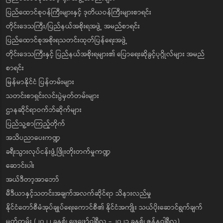
ပြည်ထောင်စုဝန်ကြီးများနှင့် ဒုတိယဝန်ကြီးများစာရင်း
တိုင်းဒေသကြီး/ပြည်နယ်အစိုးရအဖွဲ့ အမည်စာရင်း
ပြည်ထောင်စုအစိုးရသတင်းထုတ်ပြန်ရေးအဖွဲ့
တိုင်းဒေသကြီးနှင့် ပြည်နယ်အစိုးရများ၏ ပြောရေးဆိုခွင့်ပုဂ္ဂိုလ်များ အမည်
စာရင်း
မြန်မာနိုင်ငံ ပြန်တမ်းများ
သတင်းစာရှင်းလင်းပွဲမှတ်တမ်းများ
ဌာနဆိုင်ရာဝက်ဘ်ဆိုက်များ
ပြည်သူ့စာကြည့်တိုက်
အသိပညာပေးကဏ္ဍ
ခရီးသွားလုပ်ငန်းဖွံ့ဖြိုးတိုးတက်မှုကဏ္ဍ
ဆောင်းပါး
အယ်ဒီတာ့အာဘော်
မီဒီယာနှင့်သတင်းအချက်အလက်ဆိုင်ရာ သိနားလည်မှု
နိုင်ငံတော်စီမံအုပ်ချုပ်ရေးကောင်စီ၏ နိုင်ငံအကျိုး သယ်ပိုးဆောင်ရွက်ချက်
မှတ်တမ်း (၂၀၂၂ ခုနှစ်၊ ဖေဖော်ဝါရီလ - ၂၀၂၃ ခုနှစ်၊ ဇန်နဝါရီလ)