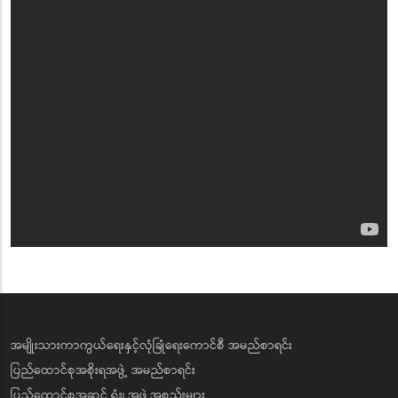
အမျိုးသားကာကွယ်ရေးနှင့်လုံခြုံရေးကောင်စီ အမည်စာရင်း
ပြည်ထောင်စုအစိုးရအဖွဲ့ အမည်စာရင်း
ပြည်ထောင်စုအဆင့် ရုံး၊ အဖွဲ့အစည်းများ