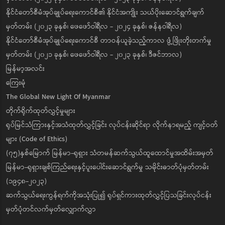
နိုင်ငံတော်စီမံအုပ်ချုပ်ရေးကောင်စီ၏ နိုင်ငံအကျိုး သယ်ပိုးဆောင်ရွက်ချက်
မှတ်တမ်း (၂၀၂၃ ခုနှစ်၊ ဖေဖော်ဝါရီလ - ၂၀၂၄ ခုနှစ်၊ ဇန်နဝါရီလ)
နိုင်ငံတော်စီမံအုပ်ချုပ်ရေးကောင်စီ တာဝန်ယူခဲ့သည့်ကာလ ဖွံ့ဖြိုးတိုးတက်မှု
မှတ်တမ်း (၂၀၂၁ ခုနှစ်၊ ဖေဖော်ဝါရီလ - ၂၀၂၃ ခုနှစ်၊ ဒီဇင်ဘာလ)
မြန်မာ့အလင်း
ကြေးမုံ
The Global New Light Of Myanmar
တိုက်ရိုက်ထုတ်လွှင့်မှုများ
ရုပ်မြင်သံကြားနှင့်အသံထုတ်လွှင့်ခြင်း လုပ်ငန်းဆိုင်ရာ လိုက်နာရမည့် ကျင့်ဝတ်
များ (Code of Ethics)
(၇၅)နှစ်မြောက် မြန်မာ-ရုရှား သံတမန်ဆက်သွယ်ထူထောင်မှုအထိမ်းအမှတ်
မြန်မာ-ရုရှားချစ်ကြည်ရေးနှင့်ပူးပေါင်းဆောင်ရွက်မှု သမိုင်းဓာတ်ပုံမှတ်တမ်း
(၁၉၄၈-၂၀၂၃)
ဆက်သွယ်ရေးကွန်ရက်ကိုအသုံးပြု၍ ရုပ်ရှင်ကားထုတ်လွှင့်ပြသခြင်းလုပ်ငန်း
မှတ်ပုံတင်လက်မှတ်လျှောက်လွှာ