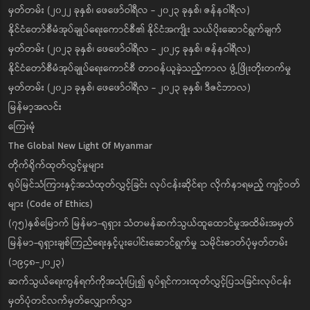
မှတ်တမ်း (၂၀၂၂ ခုနှစ်၊ ဖေဖော်ဝါရီလ - ၂၀၂၃ ခုနှစ်၊ ဇန်နဝါရီလ)
နိုင်ငံတော်စီမံအုပ်ချုပ်ရေးကောင်စီ၏ နိုင်ငံအကျိုး သယ်ပိုးဆောင်ရွက်ချက်
မှတ်တမ်း (၂၀၂၃ ခုနှစ်၊ ဖေဖော်ဝါရီလ - ၂၀၂၄ ခုနှစ်၊ ဇန်နဝါရီလ)
နိုင်ငံတော်စီမံအုပ်ချုပ်ရေးကောင်စီ တာဝန်ယူခဲ့သည့်ကာလ ဖွံ့ဖြိုးတိုးတက်မှု
မှတ်တမ်း (၂၀၂၁ ခုနှစ်၊ ဖေဖော်ဝါရီလ - ၂၀၂၃ ခုနှစ်၊ ဒီဇင်ဘာလ)
မြန်မာ့အလင်း
ကြေးမုံ
The Global New Light Of Myanmar
တိုက်ရိုက်ထုတ်လွှင့်မှုများ
ရုပ်မြင်သံကြားနှင့်အသံထုတ်လွှင့်ခြင်း လုပ်ငန်းဆိုင်ရာ လိုက်နာရမည့် ကျင့်ဝတ်
များ (Code of Ethics)
(၇၅)နှစ်မြောက် မြန်မာ-ရုရှား သံတမန်ဆက်သွယ်ထူထောင်မှုအထိမ်းအမှတ်
မြန်မာ-ရုရှားချစ်ကြည်ရေးနှင့်ပူးပေါင်းဆောင်ရွက်မှု သမိုင်းဓာတ်ပုံမှတ်တမ်း
(၁၉၄၈-၂၀၂၃)
ဆက်သွယ်ရေးကွန်ရက်ကိုအသုံးပြု၍ ရုပ်ရှင်ကားထုတ်လွှင့်ပြသခြင်းလုပ်ငန်း
မှတ်ပုံတင်လက်မှတ်လျှောက်လွှာ