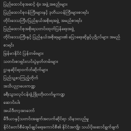
ပြည်ထောင်စုအဆင့် ရုံး၊ အဖွဲ့အစည်းများ
ပြည်ထောင်စုဝန်ကြီးများနှင့် ဒုတိယဝန်ကြီးများစာရင်း
တိုင်းဒေသကြီး/ပြည်နယ်အစိုးရအဖွဲ့ အမည်စာရင်း
ပြည်ထောင်စုအစိုးရသတင်းထုတ်ပြန်ရေးအဖွဲ့
တိုင်းဒေသကြီးနှင့် ပြည်နယ်အစိုးရများ၏ ပြောရေးဆိုခွင့်ပုဂ္ဂိုလ်များ အမည်
စာရင်း
မြန်မာနိုင်ငံ ပြန်တမ်းများ
သတင်းစာရှင်းလင်းပွဲမှတ်တမ်းများ
ဌာနဆိုင်ရာဝက်ဘ်ဆိုက်များ
ပြည်သူ့စာကြည့်တိုက်
အသိပညာပေးကဏ္ဍ
ခရီးသွားလုပ်ငန်းဖွံ့ဖြိုးတိုးတက်မှုကဏ္ဍ
ဆောင်းပါး
အယ်ဒီတာ့အာဘော်
မီဒီယာနှင့်သတင်းအချက်အလက်ဆိုင်ရာ သိနားလည်မှု
နိုင်ငံတော်စီမံအုပ်ချုပ်ရေးကောင်စီ၏ နိုင်ငံအကျိုး သယ်ပိုးဆောင်ရွက်ချက်