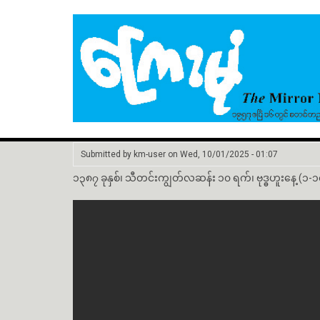
Submitted by
km-user
on
Wed, 10/01/2025 - 01:07
၁၃၈၇ ခုနှစ်၊ သီတင်းကျွတ်လဆန်း ၁၀ ရက်၊ ဗုဒ္ဓဟူးနေ့ (၁