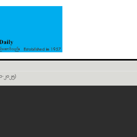
-၁၀-၂၀၂၅)